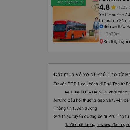
Xác nhận tức thì
4.8
star
(1223 
Xe Limousine 3
Limousine 24 ch
Bến xe Bắc Hà
3h30m
Km 98, Trạm n
Đặt mua vé xe đi Phú Thọ từ B
Tư vấn TOP 1 xe khách đi Phú Thọ từ Bả
🚌 1. Xe FUTA HÀ SƠN khởi hành t
Những câu hỏi thường gặp về tuyến xe 
Thông tin tuyến đường
Giới thiệu tuyến đường xe đi Phú Thọ t
1. Về chất lượng, review, đánh g