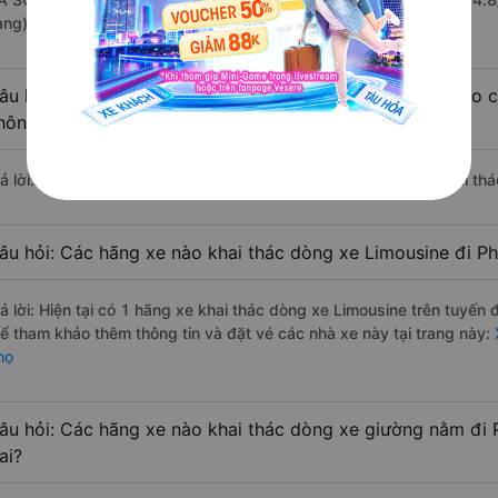
àng).
âu hỏi: Có loại xe Bảo Thắng - Lào Cai Phú Thọ dành cho c
hông?
rả lời: Hiện tại chưa có nhà xe nào có loại xe giường nằm đôi khai th
âu hỏi: Các hãng xe nào khai thác dòng xe Limousine đi P
rả lời: Hiện tại có 1 hãng xe khai thác dòng xe Limousine trên tuy
hể tham khảo thêm thông tin và đặt vé các nhà xe này tại trang này:
X
họ
âu hỏi: Các hãng xe nào khai thác dòng xe giường nằm đi 
ai?