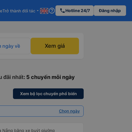
help_outline
phone
Hotline 24/7
Đăng nhập
re
Trở thành đối tác
arrow_drop_down
Xem giá
 ngày về
u đãi nhất
: 5 chuyến mỗi ngày
Xem bộ lọc chuyến phổ biến
Chọn ngày
Đà Nẵng bằng xe buýt giường