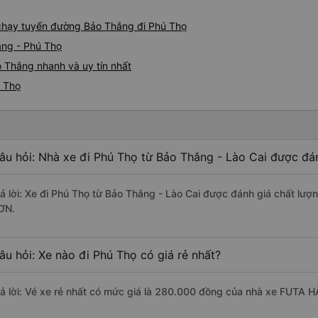
e chạy tuyến đường Bảo Thắng đi Phú Thọ
ắng - Phú Thọ
 Thắng nhanh và uy tín nhất
ú Thọ
âu hỏi: Nhà xe đi Phú Thọ từ Bảo Thắng - Lào Cai được đán
rả lời: Xe đi Phú Thọ từ Bảo Thắng - Lào Cai được đánh giá chất lượ
ƠN.
âu hỏi: Xe nào đi Phú Thọ có giá rẻ nhất?
rả lời: Vé xe rẻ nhất có mức giá là 280.000 đồng của nhà xe FUTA 