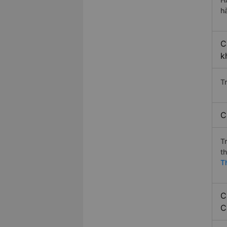
h
C
k
T
C
T
t
T
C
C