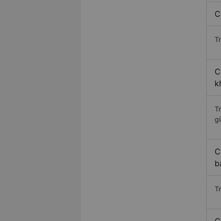
C
Tr
C
k
T
gi
C
b
T