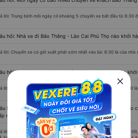
âu hỏi: Mỗi ngày có bao nhiêu chuyến xe khách Bảo Thắng 
rả lời: Trung bình mỗi ngày có khoảng 5 chuyến xe bắt đầu từ 8:30 
âu hỏi: Nhà xe đi Bảo Thắng - Lào Cai Phú Thọ nào khởi h
rả lời: Chuyến xe có giờ xuất phát sớm nhất vào lúc 8:30 là của nh
âu hỏi: Nhà xe đi Phú Thọ từ Bảo Thắng - Lào Cai nào khởi
rả lời: Chuyến xe có giờ xuất phát trễ (muộn) nhất là vào lúc 22:30
âu hỏi: Review xe đi Phú Thọ từ Bảo Thắng - Lào Cai nào có
ấp nhất?
rả lời: Những hãng xe đi Bảo Thắng - Lào Cai Phú Thọ chất lượng tốt
À SƠN đi Phú Thọ từ Bảo Thắng - Lào Cai với điểm chất lượng là 4.