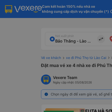
Cam kết hoàn 150% nếu nhà xe

không cung cấp dịch vụ vận chuyển (*)
in
Nơi xuất phát
import_export
Vé xe khách
xe đi Phú Thọ từ Lào Cai
Đặt mua vé xe 4 nhà xe đi Phú Th
Vexere Team
Ngày cập nhật: 05/08/2026
Chọn ngày đi để xem giá vé, số ghế t
info
FUTA HÀ S