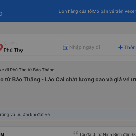
Đơn hàng của tôi
Mở bán vé trên Vexe
fo
Nơi đến
add
Nhập ngày đi
Thêm
xe đi Phú Thọ từ Bảo Thắng
ọ từ Bảo Thắng - Lào Cai chất lượng cao và giá vé ư
rống và ưu đãi khi đặt vé
ƠN
Tôi đã đi từ Ninh Bình đến 