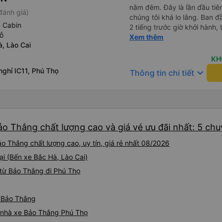
nằm đêm. Đây là lần đầu tiên
đánh giá)
chúng tôi khá lo lắng. Ban 
4 Cabin
2 tiếng trước giờ khởi hành,
ỗ
qua email. Chúng tôi đến đú
Xem thêm
, Lào Cai
buýt không có ở đó. Chúng tô
được phản hồi nhanh chóng, 
KH
Họ cho chúng tôi biết xe bu
ghỉ IC11, Phú Thọ
keyboard_arrow_down
Thông tin chi tiết
buýt đến, tài xế đã đến tận 
viên chăm sóc khách hàng c
buýt sạch sẽ và giường ngủ t
chu đáo vì biết chúng tôi là
thấy an toàn suốt cả chuyến 
ảo Thắng chất lượng cao và giá vé ưu đãi nhất: 5 ch
hướng dẫn chúng tôi đến xe
sạn. Tôi rất khuyên bạn nên
o Thắng chất lượng cao, uy tín, giá rẻ nhất 08/2026
ại (Bến xe Bắc Hà, Lào Cai)
từ Bảo Thắng đi Phú Thọ
ừ Bảo Thắng
iá nhà xe Bảo Thắng Phú Thọ