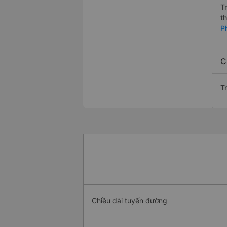
T
t
P
C
T
Chiều dài tuyến đường