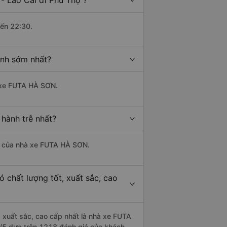
- Lào Cai đi Phú Thọ ?
đến 22:30.
ành sớm nhất?
à xe FUTA HÀ SƠN.
 hành trễ nhất?
 là của nhà xe FUTA HÀ SƠN.
 chất lượng tốt, xuất sắc, cao
, xuất sắc, cao cấp nhất là nhà xe FUTA
8/5 dựa trên 1218 đánh giá của khách