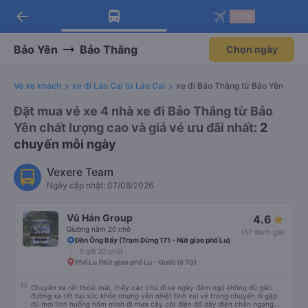
arrow_back
Tải app Vexere ngay!
Tải app Vexere
-30k
Mở app
Mở app
Nhận ưu đãi thành viên độc
-30k/ghế khi đặt vé máy bay qua
quyền
app
Bảo Yên
Bảo Thắng
Chọn ngày
Vé xe khách
xe đi Lào Cai từ Lào Cai
xe đi Bảo Thắng từ Bảo Yên
Đặt mua vé xe 4 nhà xe đi Bảo Thắng từ Bảo
Yên chất lượng cao và giá vé ưu đãi nhất
: 2
chuyến mỗi ngày
Vexere Team
Ngày cập nhật: 07/08/2026
Vũ Hán Group
4.6
Giường nằm 20 chỗ
(57 đánh giá)
Đền Ông Bẩy (Trạm Dừng 171 - Nút giao phố Lu)
0 giờ 30 phút
Phố Lu (Nút giao phố Lu - Quốc lộ 70)
Chuyến xe rất thoải mái, thấy các chú đi xe ngày đêm ngủ không đủ giấc
đường xa rất hại sức khỏe nhưng vẫn nhiệt tình vui vẻ trong chuyến đi gặp
đủ mọi tình huống hôm mình đi mưa cây cột điện đổ dây điện chắn ngang