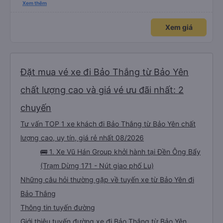
thấy mấy chú tài cùng nhau dựng tạm cho xe qua mà thấy nghề này khổ
Xem thêm
quá 🤣 mong nhà xe tăng lương cho các chú để có thêm động lực haha
Xem giá
Đặt mua vé xe đi Bảo Thắng từ Bảo Yên
chất lượng cao và giá vé ưu đãi nhất: 2
chuyến
Tư vấn TOP 1 xe khách đi Bảo Thắng từ Bảo Yên chất
lượng cao, uy tín, giá rẻ nhất 08/2026
🚌 1. Xe Vũ Hán Group khởi hành tại Đền Ông Bẩy
(Trạm Dừng 171 - Nút giao phố Lu)
Những câu hỏi thường gặp về tuyến xe từ Bảo Yên đi
Bảo Thắng
Thông tin tuyến đường
Giới thiệu tuyến đường xe đi Bảo Thắng từ Bảo Yên