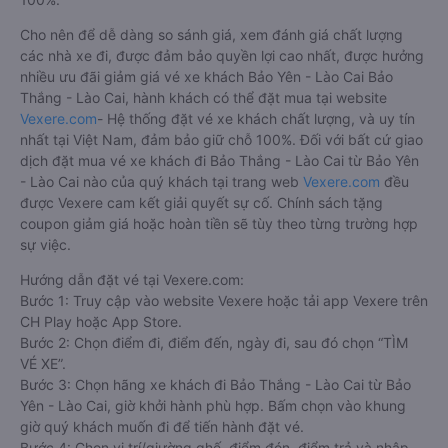
Cho nên để dễ dàng so sánh giá, xem đánh giá chất lượng
các nhà xe đi, được đảm bảo quyền lợi cao nhất, được hưởng
nhiều ưu đãi giảm giá vé xe khách Bảo Yên - Lào Cai Bảo
Thắng - Lào Cai, hành khách có thể đặt mua tại website
Vexere.com
- Hệ thống đặt vé xe khách chất lượng, và uy tín
nhất tại Việt Nam, đảm bảo giữ chỗ 100%. Đối với bất cứ giao
dịch đặt mua vé xe khách đi Bảo Thắng - Lào Cai từ Bảo Yên
- Lào Cai nào của quý khách tại trang web
Vexere.com
đều
được Vexere cam kết giải quyết sự cố. Chính sách tặng
coupon giảm giá hoặc hoàn tiền sẽ tùy theo từng trường hợp
sự việc.
Hướng dẫn đặt vé tại Vexere.com:
Bước 1: Truy cập vào website Vexere hoặc tải app Vexere trên
CH Play hoặc App Store.
Bước 2: Chọn điểm đi, điểm đến, ngày đi, sau đó chọn “TÌM
VÉ XE”.
Bước 3: Chọn hãng xe khách đi Bảo Thắng - Lào Cai từ Bảo
Yên - Lào Cai, giờ khởi hành phù hợp. Bấm chọn vào khung
giờ quý khách muốn đi để tiến hành đặt vé.
Bước 4: Chọn vị trí/giường ghế, điểm đón, điểm trả và nhập