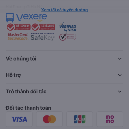
Hải Phòng đi Hà Nội
Xem tất cả tuyến đường
keyboard_arrow_down
Về chúng tôi
keyboard_arrow_down
Hỗ trợ
keyboard_arrow_down
Trở thành đối tác
Đối tác thanh toán