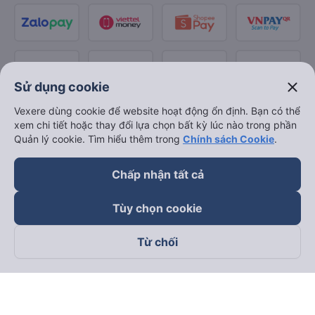
close
Sử dụng cookie
Vexere dùng cookie để website hoạt động ổn định. Bạn có thể
xem chi tiết hoặc thay đổi lựa chọn bất kỳ lúc nào trong phần
Quản lý cookie. Tìm hiểu thêm trong
Chính sách Cookie
.
Chấp nhận tất cả
Tùy chọn cookie
Từ chối
Theo dõi chúng tôi trên
Facebook
Tiktok
Youtube