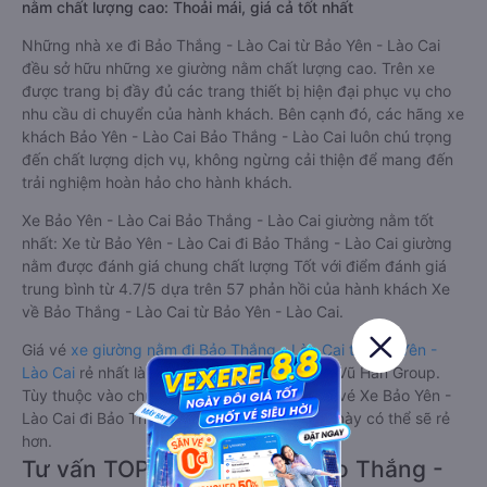
nằm chất lượng cao: Thoải mái, giá cả tốt nhất
Những nhà xe đi Bảo Thắng - Lào Cai từ Bảo Yên - Lào Cai
đều sở hữu những xe giường nằm chất lượng cao. Trên xe
được trang bị đầy đủ các trang thiết bị hiện đại phục vụ cho
nhu cầu di chuyển của hành khách. Bên cạnh đó, các hãng xe
khách Bảo Yên - Lào Cai Bảo Thắng - Lào Cai luôn chú trọng
đến chất lượng dịch vụ, không ngừng cải thiện để mang đến
trải nghiệm hoàn hảo cho hành khách.
Xe Bảo Yên - Lào Cai Bảo Thắng - Lào Cai giường nằm tốt
nhất: Xe từ Bảo Yên - Lào Cai đi Bảo Thắng - Lào Cai giường
nằm được đánh giá chung chất lượng Tốt với điểm đánh giá
trung bình từ 4.7/5 dựa trên 57 phản hồi của hành khách Xe
về Bảo Thắng - Lào Cai từ Bảo Yên - Lào Cai.
Giá vé
xe giường nằm đi Bảo Thắng - Lào Cai từ Bảo Yên -
Lào Cai
rẻ nhất là 200000VND của hãng xe Vũ Hán Group.
Tùy thuộc vào chương trình khuyến mãi, giá vé Xe Bảo Yên -
Lào Cai đi Bảo Thắng - Lào Cai giường nằm này có thể sẽ rẻ
hơn.
Tư vấn TOP 1 xe khách đi Bảo Thắng -