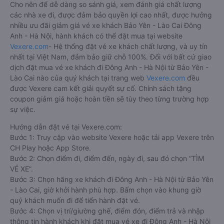
Cho nên để dễ dàng so sánh giá, xem đánh giá chất lượng
các nhà xe đi, được đảm bảo quyền lợi cao nhất, được hưởng
nhiều ưu đãi giảm giá vé xe khách Bảo Yên - Lào Cai Đông
Anh - Hà Nội, hành khách có thể đặt mua tại website
Vexere.com
- Hệ thống đặt vé xe khách chất lượng, và uy tín
nhất tại Việt Nam, đảm bảo giữ chỗ 100%. Đối với bất cứ giao
dịch đặt mua vé xe khách đi Đông Anh - Hà Nội từ Bảo Yên -
Lào Cai nào của quý khách tại trang web
Vexere.com
đều
được Vexere cam kết giải quyết sự cố. Chính sách tặng
coupon giảm giá hoặc hoàn tiền sẽ tùy theo từng trường hợp
sự việc.
Hướng dẫn đặt vé tại Vexere.com:
Bước 1: Truy cập vào website Vexere hoặc tải app Vexere trên
CH Play hoặc App Store.
Bước 2: Chọn điểm đi, điểm đến, ngày đi, sau đó chọn “TÌM
VÉ XE”.
Bước 3: Chọn hãng xe khách đi Đông Anh - Hà Nội từ Bảo Yên
- Lào Cai, giờ khởi hành phù hợp. Bấm chọn vào khung giờ
quý khách muốn đi để tiến hành đặt vé.
Bước 4: Chọn vị trí/giường ghế, điểm đón, điểm trả và nhập
thông tin hành khách khi đặt mua vé xe đi Đông Anh - Hà Nội