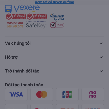
Xem tất cả tuyến đường
keyboard_arrow_down
Về chúng tôi
keyboard_arrow_down
Hỗ trợ
keyboard_arrow_down
Trở thành đối tác
Đối tác thanh toán