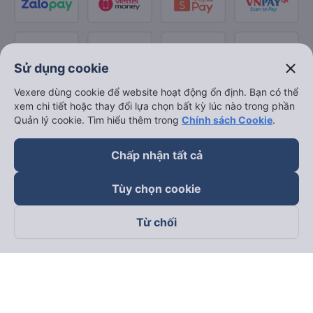
close
Sử dụng cookie
Vexere dùng cookie để website hoạt động ổn định. Bạn có thể
xem chi tiết hoặc thay đổi lựa chọn bất kỳ lúc nào trong phần
Quản lý cookie. Tìm hiểu thêm trong
Chính sách Cookie
.
Chấp nhận tất cả
Tùy chọn cookie
Từ chối
Theo dõi chúng tôi trên
Facebook
Tiktok
Youtube
Công ty TNHH Thương Mại Dịch Vụ Vexere