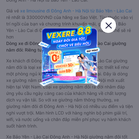
Giá vé
xe limousine đi Đông Anh - Hà Nội từ Bảo Yên - Lào Cai
rẻ nhất là 330000VND của hãng xe Sao Việt. Tùy thuộc vào vị
trí ngồi của bạn và chương trình khuyến mãi, giá vé Xe Bảo
Yên - Lào Cai đi Đông Anh - Hà Nội limousine này có thể sẽ rẻ
hơn
Dòng xe đi Đông Anh - Hà Nội từ Bảo Yên - Lào Cai giường
nằm đôi: Riêng tư, đầy đủ tiện nghi
Xe khách đi Đông Anh - Hà Nội từ Bảo Yên - Lào Cai giường
nằm đôi là loại xe đặc biệt. Với mỗi giường được thiết kế như
một phòng ngủ khách sạn sang trọng, hiện đại. Đây là dòng
xe giường nằm cho cặp đôi đi Đông Anh - Hà Nội mới xuất
hiện tại Việt Nam. Loại xe giường nằm đôi ra đời nhằm đáp
ứng yêu cầu ngày càng cao của khách hàng về chất lượng
dịch vụ vận tải. So với xe giường nằm thông thường, xe
giường nằm đôi đi Đông Anh - Hà Nội có nhiều ưu điểm và tiện
nghi vượt trội. Màn hình LCD với hàng nghìn bộ phim giải trí,
wifi, và nước uống và chăn đắp miễn phí phục vụ hành khách
suốt hành trình.
Xe Bảo Yên - Lào Cai Đông Anh - Hà Nội giường nằm đôi tốt