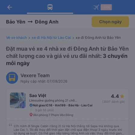
arrow_back
Tải app Vexere ngay!
Tải app Vexere
-30k
Mở app
Mở app
Nhận ưu đãi thành viên độc
-30k/ghế khi đặt vé máy bay qua
quyền
app
Bảo Yên
Đông Anh
Chọn ngày
Vé xe khách
xe đi Hà Nội từ Lào Cai
xe đi Đông Anh từ Bảo Yên
Đặt mua vé xe 4 nhà xe đi Đông Anh từ Bảo Yên
chất lượng cao và giá vé ưu đãi nhất
: 3 chuyến
mỗi ngày
Vexere Team
Ngày cập nhật: 07/08/2026
Sao Việt
4.4
Limousine giường phòng 21 chỗ (WC)
(3597 đánh giá)
Nút giao IC16 - Km199 - Bảo Hà - Lào Cai
3 giờ 55 phút
Văn phòng 7 Phạm Văn Đồng
22h mình đi Single Cabin (tầng 2) từ Hà Nội thẳng tới Sapa mà không qua
Lào Cai. 1. Tôi đã thay đổi thời gian đặt chỗ qua điện thoại 3 ngày trước khi
sử dụng xe buýt. Có thể giao tiếp bằng tiếng Anh và việc thay đổi thời gian