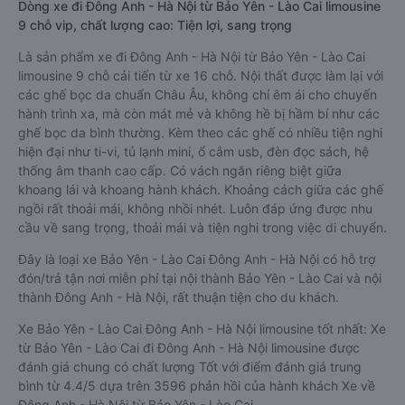
Dòng xe đi Đông Anh - Hà Nội từ Bảo Yên - Lào Cai limousine
9 chỗ vip, chất lượng cao: Tiện lợi, sang trọng
Là sản phẩm xe đi Đông Anh - Hà Nội từ Bảo Yên - Lào Cai
limousine 9 chỗ cải tiến từ xe 16 chỗ. Nội thất được làm lại với
các ghế bọc da chuẩn Châu Âu, không chỉ êm ái cho chuyến
hành trình xa, mà còn mát mẻ và không hề bị hầm bí như các
ghế bọc da bình thường. Kèm theo các ghế có nhiều tiện nghi
hiện đại như ti-vi, tủ lạnh mini, ổ cắm usb, đèn đọc sách, hệ
thống âm thanh cao cấp. Có vách ngăn riêng biệt giữa
khoang lái và khoang hành khách. Khoảng cách giữa các ghế
ngồi rất thoải mái, không nhồi nhét. Luôn đáp ứng được nhu
cầu về sang trọng, thoải mái và tiện nghi trong việc di chuyển.
Đây là loại xe Bảo Yên - Lào Cai Đông Anh - Hà Nội có hỗ trợ
đón/trả tận nơi miễn phí tại nội thành Bảo Yên - Lào Cai và nội
thành Đông Anh - Hà Nội, rất thuận tiện cho du khách.
Xe Bảo Yên - Lào Cai Đông Anh - Hà Nội limousine tốt nhất: Xe
từ Bảo Yên - Lào Cai đi Đông Anh - Hà Nội limousine được
đánh giá chung có chất lượng Tốt với điểm đánh giá trung
bình từ 4.4/5 dựa trên 3596 phản hồi của hành khách Xe về
Đông Anh - Hà Nội từ Bảo Yên - Lào Cai.