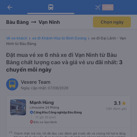
arrow_back
Tải app Vexere ngay!
Tải app Vexere
-30k
Mở app
Mở app
Nhận ưu đãi thành viên độc
-30k/ghế khi đặt vé máy bay qua
quyền
app
Bàu Bàng
Vạn Ninh
Chọn ngày
Vé xe khách
xe đi Khánh Hòa từ Bình Dương
xe đi Đại Lãnh - Vạn
Ninh từ Bàu Bàng
Đặt mua vé xe 6 nhà xe đi Vạn Ninh từ Bàu
Bàng chất lượng cao và giá vé ưu đãi nhất
: 3
chuyến mỗi ngày
Vexere Team
Ngày cập nhật: 07/08/2026
Mạnh Hùng
3.1
Limousine 24 Phòng
(381 đánh giá)
Cổng Khu Công nghiệp Bàu Bàng
11 giờ 30 phút
Bến xe Vạn Ninh
Thành thật mà nói, tôi đã đọc các đánh giá trước đó và chúng tôi hơi lo lắng.