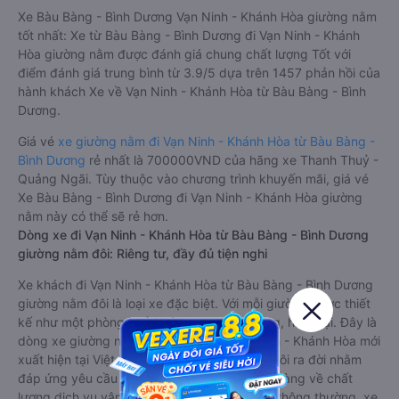
Xe Bàu Bàng - Bình Dương Vạn Ninh - Khánh Hòa giường nằm
tốt nhất: Xe từ Bàu Bàng - Bình Dương đi Vạn Ninh - Khánh
Hòa giường nằm được đánh giá chung chất lượng Tốt với
điểm đánh giá trung bình từ 3.9/5 dựa trên 1457 phản hồi của
hành khách Xe về Vạn Ninh - Khánh Hòa từ Bàu Bàng - Bình
Dương.
Giá vé
xe giường nằm đi Vạn Ninh - Khánh Hòa từ Bàu Bàng -
Bình Dương
rẻ nhất là 700000VND của hãng xe Thanh Thuỷ -
Quảng Ngãi. Tùy thuộc vào chương trình khuyến mãi, giá vé
Xe Bàu Bàng - Bình Dương đi Vạn Ninh - Khánh Hòa giường
nằm này có thể sẽ rẻ hơn.
Dòng xe đi Vạn Ninh - Khánh Hòa từ Bàu Bàng - Bình Dương
giường nằm đôi: Riêng tư, đầy đủ tiện nghi
Xe khách đi Vạn Ninh - Khánh Hòa từ Bàu Bàng - Bình Dương
giường nằm đôi là loại xe đặc biệt. Với mỗi giường được thiết
kế như một phòng ngủ khách sạn sang trọng, hiện đại. Đây là
dòng xe giường nằm cho cặp đôi đi Vạn Ninh - Khánh Hòa mới
xuất hiện tại Việt Nam. Loại xe giường nằm đôi ra đời nhằm
đáp ứng yêu cầu ngày càng cao của khách hàng về chất
lượng dịch vụ vận tải. So với xe giường nằm thông thường, xe