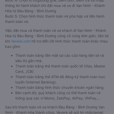
Bước 4: Chọn vị trí/giường ghế, điểm đón, điểm trả và nhập
thông tin hành khách khi đặt mua vé xe đi Vạn Ninh - Khánh
Hòa từ Bàu Bàng - Bình Dương
Bước 5: Chọn hình thức thanh toán vé phù hợp và tiến hành
thanh toán vé.
Việc đặt mua và thanh toán vé xe khách đi Vạn Ninh - Khánh
Hòa từ Bàu Bàng - Bình Dương cũng vô cùng đơn giản, tiện lợi
khi
Vexere.com
hỗ trợ đến 06 hình thức thanh toán khác nhau
bao gồm:
Thanh toán bằng tiền mặt tại các cửa hàng tiện lợi và
siêu thị gần nhà.
Thanh toán bằng thẻ thanh toán quốc tế (Visa, Master
Card, JCB).
Thanh toán bằng thẻ ATM đã đăng ký thanh toán trực
tuyến (Internet Banking).
Thanh toán bằng hình thức chuyển khoản ngân hàng.
Bên cạnh đó, quý khách cũng có thể thanh toán vé
thông qua các ví Momo, ZaloPay, AirPay, VNPay,…
Sau khi thanh toán vé xe khách Bàu Bàng - Bình Dương Vạn
Ninh - Khánh Hòa thành công, Vexere sẽ gửi tin nhắn/email