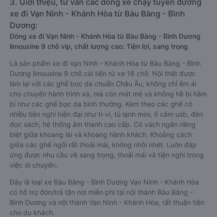
3. Giới thiệu, tư vấn các dòng xe chạy tuyến đường
xe đi Vạn Ninh - Khánh Hòa từ Bàu Bàng - Bình
Dương:
Dòng xe đi Vạn Ninh - Khánh Hòa từ Bàu Bàng - Bình Dương
limousine 9 chỗ vip, chất lượng cao: Tiện lợi, sang trọng
Là sản phẩm xe đi Vạn Ninh - Khánh Hòa từ Bàu Bàng - Bình
Dương limousine 9 chỗ cải tiến từ xe 16 chỗ. Nội thất được
làm lại với các ghế bọc da chuẩn Châu Âu, không chỉ êm ái
cho chuyến hành trình xa, mà còn mát mẻ và không hề bị hầm
bí như các ghế bọc da bình thường. Kèm theo các ghế có
nhiều tiện nghi hiện đại như ti-vi, tủ lạnh mini, ổ cắm usb, đèn
đọc sách, hệ thống âm thanh cao cấp. Có vách ngăn riêng
biệt giữa khoang lái và khoang hành khách. Khoảng cách
giữa các ghế ngồi rất thoải mái, không nhồi nhét. Luôn đáp
ứng được nhu cầu về sang trọng, thoải mái và tiện nghi trong
việc di chuyển.
Đây là loại xe Bàu Bàng - Bình Dương Vạn Ninh - Khánh Hòa
có hỗ trợ đón/trả tận nơi miễn phí tại nội thành Bàu Bàng -
Bình Dương và nội thành Vạn Ninh - Khánh Hòa, rất thuận tiện
cho du khách.