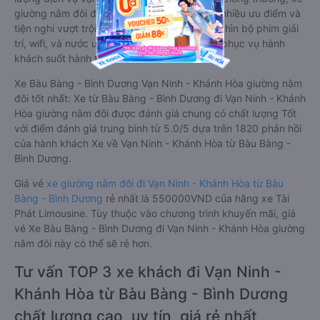
giường nằm đôi đi Vạn Ninh - Khánh Hòa có nhiều ưu điểm và
tiện nghi vượt trội. Màn hình LCD với hàng nghìn bộ phim giải
trí, wifi, và nước uống và chăn đắp miễn phí phục vụ hành
khách suốt hành trình.
Xe Bàu Bàng - Bình Dương Vạn Ninh - Khánh Hòa giường nằm
đôi tốt nhất: Xe từ Bàu Bàng - Bình Dương đi Vạn Ninh - Khánh
Hòa giường nằm đôi được đánh giá chung có chất lượng Tốt
với điểm đánh giá trung bình từ 5.0/5 dựa trên 1820 phản hồi
của hành khách Xe về Vạn Ninh - Khánh Hòa từ Bàu Bàng -
Bình Dương.
Giá vé
xe giường nằm đôi đi Vạn Ninh - Khánh Hòa từ Bàu
Bàng - Bình Dương
rẻ nhất là 550000VND của hãng xe Tài
Phát Limousine. Tùy thuộc vào chương trình khuyến mãi, giá
vé Xe Bàu Bàng - Bình Dương đi Vạn Ninh - Khánh Hòa giường
nằm đôi này có thể sẽ rẻ hơn.
Tư vấn TOP 3 xe khách đi Vạn Ninh -
Khánh Hòa từ Bàu Bàng - Bình Dương
chất lượng cao, uy tín, giá rẻ nhất