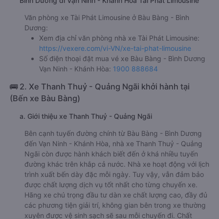
Bình Dương đi Vạn Ninh - Khánh Hòa Tài Phát Limousine
Văn phòng xe Tài Phát Limousine ở Bàu Bàng - Bình
Dương:
Xem địa chỉ văn phòng nhà xe Tài Phát Limousine:
https://vexere.com/vi-VN/xe-tai-phat-limousine
Số điện thoại đặt mua vé xe Bàu Bàng - Bình Dương
Vạn Ninh - Khánh Hòa:
1900 888684
🚌 2. Xe Thanh Thuỷ - Quảng Ngãi khởi hành tại
(Bến xe Bàu Bàng)
a. Giới thiệu xe Thanh Thuỷ - Quảng Ngãi
Bên cạnh tuyến đường chính từ Bàu Bàng - Bình Dương
đến Vạn Ninh - Khánh Hòa, nhà xe Thanh Thuỷ - Quảng
Ngãi còn được hành khách biết đến ở khá nhiều tuyến
đường khác trên khắp cả nước. Nhà xe hoạt động với lịch
trình xuất bến dày đặc mỗi ngày. Tuy vậy, vẫn đảm bảo
được chất lượng dịch vụ tốt nhất cho từng chuyến xe.
Hãng xe chú trọng đầu tư dàn xe chất lượng cao, đầy đủ
các phương tiện giải trí, không gian bên trong xe thường
xuyên được vệ sinh sạch sẽ sau mỗi chuyến đi. Chất