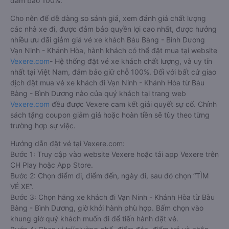
đảm bảo 100%.
Cho nên để dễ dàng so sánh giá, xem đánh giá chất lượng
các nhà xe đi, được đảm bảo quyền lợi cao nhất, được hưởng
nhiều ưu đãi giảm giá vé xe khách Bàu Bàng - Bình Dương
Vạn Ninh - Khánh Hòa, hành khách có thể đặt mua tại website
Vexere.com
- Hệ thống đặt vé xe khách chất lượng, và uy tín
nhất tại Việt Nam, đảm bảo giữ chỗ 100%. Đối với bất cứ giao
dịch đặt mua vé xe khách đi Vạn Ninh - Khánh Hòa từ Bàu
Bàng - Bình Dương nào của quý khách tại trang web
Vexere.com
đều được Vexere cam kết giải quyết sự cố. Chính
sách tặng coupon giảm giá hoặc hoàn tiền sẽ tùy theo từng
trường hợp sự việc.
Hướng dẫn đặt vé tại Vexere.com:
Bước 1: Truy cập vào website Vexere hoặc tải app Vexere trên
CH Play hoặc App Store.
Bước 2: Chọn điểm đi, điểm đến, ngày đi, sau đó chọn “TÌM
VÉ XE”.
Bước 3: Chọn hãng xe khách đi Vạn Ninh - Khánh Hòa từ Bàu
Bàng - Bình Dương, giờ khởi hành phù hợp. Bấm chọn vào
khung giờ quý khách muốn đi để tiến hành đặt vé.