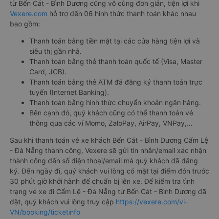
từ Bến Cát - Bình Dương cũng vô cùng đơn giản, tiện lợi khi
Vexere.com
hỗ trợ đến 06 hình thức thanh toán khác nhau
bao gồm:
Thanh toán bằng tiền mặt tại các cửa hàng tiện lợi và
siêu thị gần nhà.
Thanh toán bằng thẻ thanh toán quốc tế (Visa, Master
Card, JCB).
Thanh toán bằng thẻ ATM đã đăng ký thanh toán trực
tuyến (Internet Banking).
Thanh toán bằng hình thức chuyển khoản ngân hàng.
Bên cạnh đó, quý khách cũng có thể thanh toán vé
thông qua các ví Momo, ZaloPay, AirPay, VNPay,…
Sau khi thanh toán vé xe khách Bến Cát - Bình Dương Cẩm Lệ
- Đà Nẵng thành công, Vexere sẽ gửi tin nhắn/email xác nhận
thành công đến số điện thoại/email mà quý khách đã đăng
ký. Đến ngày đi, quý khách vui lòng có mặt tại điểm đón trước
30 phút giờ khởi hành để chuẩn bị lên xe. Để kiểm tra tình
trạng vé xe đi Cẩm Lệ - Đà Nẵng từ Bến Cát - Bình Dương đã
đặt, quý khách vui lòng truy cập
https://vexere.com/vi-
VN/booking/ticketinfo