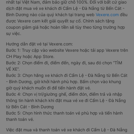
nhất tại Việt Nam, đảm bảo giữ chỗ 100%. Đối với bất cứ giao
dịch đặt mua vé xe khách đi Cẩm Lệ - Đà Nẵng từ Bến Cát -
Bình Dương nào của quý khách tại trang web
Vexere.com
đều
được Vexere cam kết giải quyết sự cố. Chính sách tặng
coupon giảm giá hoặc hoàn tiền sẽ tùy theo từng trường hợp
sự việc.
Hướng dẫn đặt vé tại Vexere.com:
Bước 1: Truy cập vào website Vexere hoặc tải app Vexere trên
CH Play hoặc App Store.
Bước 2: Chọn điểm đi, điểm đến, ngày đi, sau đó chọn “TÌM
VÉ XE”.
Bước 3: Chọn hãng xe khách đi Cẩm Lệ - Đà Nẵng từ Bến Cát
- Bình Dương, giờ khởi hành phù hợp. Bấm chọn vào khung
giờ quý khách muốn đi để tiến hành đặt vé.
Bước 4: Chọn vị trí/giường ghế, điểm đón, điểm trả và nhập
thông tin hành khách khi đặt mua vé xe đi Cẩm Lệ - Đà Nẵng
từ Bến Cát - Bình Dương
Bước 5: Chọn hình thức thanh toán vé phù hợp và tiến hành
thanh toán vé.
Việc đặt mua và thanh toán vé xe khách đi Cẩm Lệ - Đà Nẵng