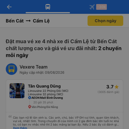
arrow_back
Tải app Vexere ngay!
Tải app Vexere
-30k
Mở app
Mở app
Nhận ưu đãi thành viên độc
-30k/ghế khi đặt vé máy bay qua
quyền
app
Bến Cát
Cẩm Lệ
Chọn ngày
Đặt mua vé xe 4 nhà xe đi Cẩm Lệ từ Bến Cát
chất lượng cao và giá vé ưu đãi nhất
: 2 chuyến
mỗi ngày
Vexere Team
Ngày cập nhật: 09/08/2026
Tân Quang Dũng
3.7
Limousine 22 Phòng Đôi (WC)
(3005 đánh giá)
Limousine 32 phòng (WC)
AEON Mall Bình Dương
20 giờ 35 phút
Văn Phòng Đà Nẵng
Các bạn nữ lễ tân xinh iu. Các anh, chú, bác VP ĐH vui tính, quan tâm khách,
vui vẻ, nhiệt tình. Trong chuyến đi của mình có 2 gia đình bác lớn tuổi nc khá
to, có bạn nv nhắc nhở thì 2 bác mắng lại bạn ấy. Nếu 2 bác ấy có đánh giá
xấu thì mình ngược lại nha. Bạn ấy nhắc nhở rất đúng. 2 bác nói rất to. To
Xem thêm