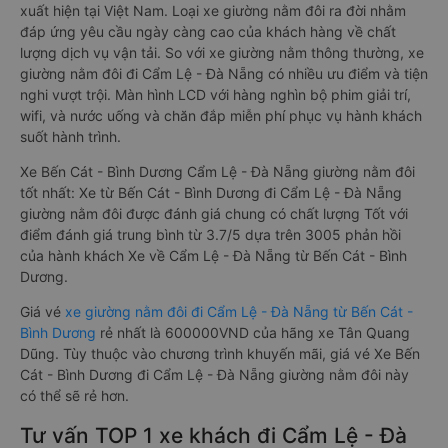
xuất hiện tại Việt Nam. Loại xe giường nằm đôi ra đời nhằm
đáp ứng yêu cầu ngày càng cao của khách hàng về chất
lượng dịch vụ vận tải. So với xe giường nằm thông thường, xe
giường nằm đôi đi Cẩm Lệ - Đà Nẵng có nhiều ưu điểm và tiện
nghi vượt trội. Màn hình LCD với hàng nghìn bộ phim giải trí,
wifi, và nước uống và chăn đắp miễn phí phục vụ hành khách
suốt hành trình.
Xe Bến Cát - Bình Dương Cẩm Lệ - Đà Nẵng giường nằm đôi
tốt nhất: Xe từ Bến Cát - Bình Dương đi Cẩm Lệ - Đà Nẵng
giường nằm đôi được đánh giá chung có chất lượng Tốt với
điểm đánh giá trung bình từ 3.7/5 dựa trên 3005 phản hồi
của hành khách Xe về Cẩm Lệ - Đà Nẵng từ Bến Cát - Bình
Dương.
Giá vé
xe giường nằm đôi đi Cẩm Lệ - Đà Nẵng từ Bến Cát -
Bình Dương
rẻ nhất là 600000VND của hãng xe Tân Quang
Dũng. Tùy thuộc vào chương trình khuyến mãi, giá vé Xe Bến
Cát - Bình Dương đi Cẩm Lệ - Đà Nẵng giường nằm đôi này
có thể sẽ rẻ hơn.
Tư vấn TOP 1 xe khách đi Cẩm Lệ - Đà