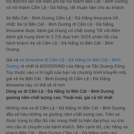
trợ đón/trả tận nơi miễn phí tại nội thành Bến Cát - Bình Dương
và nội thành Cẩm Lệ - Đà Nẵng, rất thuận tiện cho du khách.
Xe Bến Cát - Bình Dương Cẩm Lệ - Đà Nẵng limousine tốt
nhất: Xe từ Bến Cát - Bình Dương đi Cẩm Lệ - Đà Nẵng
limousine được đánh giá chung có chất lượng Tốt với điểm
đánh giá trung bình từ 3.7/5 dựa trên 3005 phản hồi của
hành khách Xe về Cẩm Lệ - Đà Nẵng từ Bến Cát - Bình
Dương.
Giá vé
xe limousine đi Cẩm Lệ - Đà Nẵng từ Bến Cát - Bình
Dương
rẻ nhất là 600000VND của hãng xe Tân Quang Dũng.
Tùy thuộc vào vị trí ngồi của bạn và chương trình khuyến mãi,
giá vé Xe Bến Cát - Bình Dương đi Cẩm Lệ - Đà Nẵng
limousine này có thể sẽ rẻ hơn
Dòng xe đi Cẩm Lệ - Đà Nẵng từ Bến Cát - Bình Dương
giường nằm chất lượng cao: Thoải mái, giá cả tốt nhất
Những nhà xe đi Cẩm Lệ - Đà Nẵng từ Bến Cát - Bình Dương
đều sở hữu những xe giường nằm chất lượng cao. Trên xe
được trang bị đầy đủ các trang thiết bị hiện đại phục vụ cho
nhu cầu di chuyển của hành khách. Bên cạnh đó, các hãng xe
khách Bến Cát - Bình Dương Cẩm Lệ - Đà Nẵng luôn chú