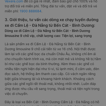
Vexere.com
để có giá rẻ nhất, đảm bảo giữ chỗ 100% và hỗ
trợ đổi trả vé miễn phí. Tổng đài tư vấn, đặt vé và đổi trả vé
miễn phí:
1900 888684
.
3. Giới thiệu, tư vấn các dòng xe chạy tuyến đường
xe đi Cẩm Lệ - Đà Nẵng từ Bến Cát - Bình Dương:
Dòng xe đi Cẩm Lệ - Đà Nẵng từ Bến Cát - Bình Dương
limousine 9 chỗ vip, chất lượng cao: Tiện lợi, sang trọng
Là sản phẩm xe đi Cẩm Lệ - Đà Nẵng từ Bến Cát - Bình
Dương limousine 9 chỗ cải tiến từ xe 16 chỗ. Nội thất được
làm lại với các ghế bọc da chuẩn Châu Âu, không chỉ êm ái
cho chuyến hành trình xa, mà còn mát mẻ và không hề bị hầm
bí như các ghế bọc da bình thường. Kèm theo các ghế có
nhiều tiện nghi hiện đại như ti-vi, tủ lạnh mini, ổ cắm usb, đèn
đọc sách, hệ thống âm thanh cao cấp. Có vách ngăn riêng
biệt giữa khoang lái và khoang hành khách. Khoảng cách
giữa các ghế ngồi rất thoải mái, không nhồi nhét. Luôn đáp
ứng được nhu cầu về sang trọng, thoải mái và tiện nghi trong
việc di chuyển.
Đây là loại xe Bến Cát - Bình Dương Cẩm Lệ - Đà Nẵng có hỗ