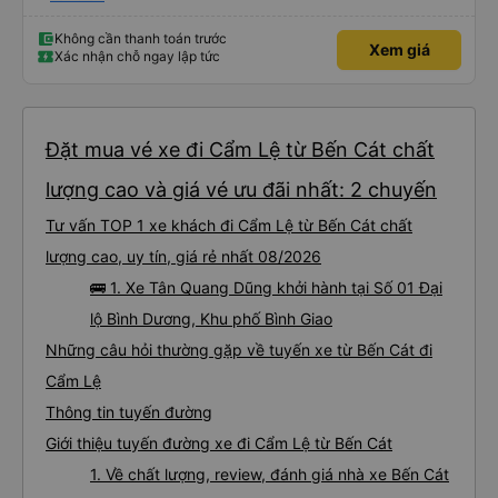
đến lỗi mình ngủ còn mơ được câu chuyện các bác nói với nhau xuất hiện
trong giấc mơ của mình luôn. Nên nếu bạn ấy bị phản ánh thì đừng trừ lương
bạn ấy nha. Nếu bạn ấy bị trừ thì bảo bạn ấy liên hệ sđt của mình, mình hỗ
Không cần thanh toán trước
Xem giá
trợ ạ. Số mình đuôi 666, chuyến ĐH-NT ngày 16/1. À các bạn nữ lễ tân xinh
Xác nhận chỗ ngay lập tức
iu còn đổi cho mình phòng đơn sang đôi xong còn note là (một mình) yêu
luôn. Nhưng phòng đôi mà nằm một thì mỗi lần xe rẽ 1 cái là ✈️ Ít đi xe khách
nhưng đủ để đánh giá 10/10.
Đặt mua vé xe đi Cẩm Lệ từ Bến Cát chất
lượng cao và giá vé ưu đãi nhất: 2 chuyến
Tư vấn TOP 1 xe khách đi Cẩm Lệ từ Bến Cát chất
lượng cao, uy tín, giá rẻ nhất 08/2026
🚌 1. Xe Tân Quang Dũng khởi hành tại Số 01 Đại
lộ Bình Dương, Khu phố Bình Giao
Những câu hỏi thường gặp về tuyến xe từ Bến Cát đi
Cẩm Lệ
Thông tin tuyến đường
Giới thiệu tuyến đường xe đi Cẩm Lệ từ Bến Cát
1. Về chất lượng, review, đánh giá nhà xe Bến Cát