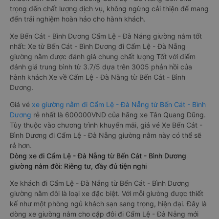
trọng đến chất lượng dịch vụ, không ngừng cải thiện để mang
đến trải nghiệm hoàn hảo cho hành khách.
Xe Bến Cát - Bình Dương Cẩm Lệ - Đà Nẵng giường nằm tốt
nhất: Xe từ Bến Cát - Bình Dương đi Cẩm Lệ - Đà Nẵng
giường nằm được đánh giá chung chất lượng Tốt với điểm
đánh giá trung bình từ 3.7/5 dựa trên 3005 phản hồi của
hành khách Xe về Cẩm Lệ - Đà Nẵng từ Bến Cát - Bình
Dương.
Giá vé
xe giường nằm đi Cẩm Lệ - Đà Nẵng từ Bến Cát - Bình
Dương
rẻ nhất là 600000VND của hãng xe Tân Quang Dũng.
Tùy thuộc vào chương trình khuyến mãi, giá vé Xe Bến Cát -
Bình Dương đi Cẩm Lệ - Đà Nẵng giường nằm này có thể sẽ
rẻ hơn.
Dòng xe đi Cẩm Lệ - Đà Nẵng từ Bến Cát - Bình Dương
giường nằm đôi: Riêng tư, đầy đủ tiện nghi
Xe khách đi Cẩm Lệ - Đà Nẵng từ Bến Cát - Bình Dương
giường nằm đôi là loại xe đặc biệt. Với mỗi giường được thiết
kế như một phòng ngủ khách sạn sang trọng, hiện đại. Đây là
dòng xe giường nằm cho cặp đôi đi Cẩm Lệ - Đà Nẵng mới