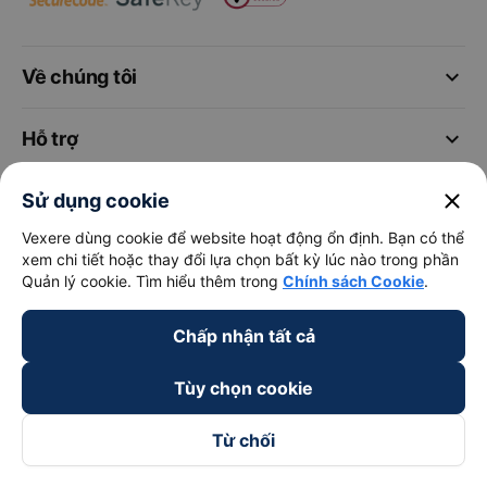
keyboard_arrow_down
Về chúng tôi
keyboard_arrow_down
Hỗ trợ
close
keyboard_arrow_down
Sử dụng cookie
Trở thành đối tác
Vexere dùng cookie để website hoạt động ổn định. Bạn có thể
xem chi tiết hoặc thay đổi lựa chọn bất kỳ lúc nào trong phần
Đối tác thanh toán
Quản lý cookie. Tìm hiểu thêm trong
Chính sách Cookie
.
Chấp nhận tất cả
Tùy chọn cookie
Từ chối