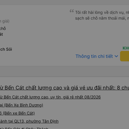
Tôi rất hài lòng về dịch vụ, n
sạch sẽ chỗ nằm thoải mái, 
 giá)
chỗ
át
KH
ch Sỏi
keyboard_arrow_down
Thông tin chi tiết
ừ Bến Cát chất lượng cao và giá vé ưu đãi nhất: 8 c
 Bến Cát chất lượng cao, uy tín, giá rẻ nhất 08/2026
tại (Bến Xe Bình Dương)
6 (Bến xe Bến Cát)
hành tại QL13, phường Tân Định