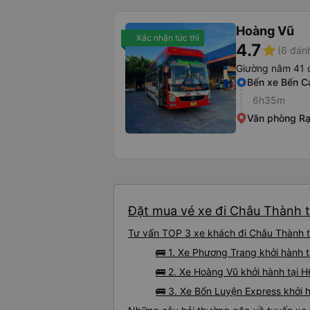
Hoàng Vũ
Xác nhận tức thì
4.7
star
(6 đánh
Giường nằm 41 
Bến xe Bến C
6h35m
Văn phòng Rạ
Đặt mua vé xe đi Châu Thành t
Tư vấn TOP 3 xe khách đi Châu Thành từ
🚌 1. Xe Phương Trang khởi hành 
🚌 2. Xe Hoàng Vũ khởi hành tại H
🚌 3. Xe Bốn Luyện Express khởi 