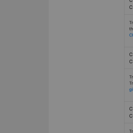
C
C
T
t
C
C
C
T
T
g
C
C
T