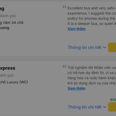
ng
Excellent bus and very safe 
experience, I suggest the 
đánh giá)
policy for phones during the
ng nằm 34 chỗ
It is a sleeper bus, so quiet 
Dương
Wi-Fi password clearly insid
Xem thêm
would definitely ride with them again! --------
lượng tốt và tài xế lái xe rấ
hơn, tôi góp ý nhà xe nên có
keyboard_arrow_down
Thông tin chi tiết
lặng (tắt âm thanh điện tho
phiền hành khách khác ngủ.
mật khẩu Wi-Fi trong xe để
Tôi vẫn sẽ tiếp tục ủng hộ nh
Express
Trải nghiệm tốt Nhân viên vu
có trễ hơn dự định 1h, vì xe
ánh giá)
hàng hóa và rước hành khách
chỗ Luxury (WC)
khi sử dụng dịch vụ của nhà 
thiệu cho người thân sử dụn
Xem thêm
KH
keyboard_arrow_down
Thông tin chi tiết