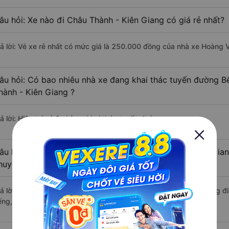
âu hỏi: Xe nào đi Châu Thành - Kiên Giang có giá rẻ nhất?
rả lời: Vé xe rẻ nhất có mức giá là 250.000 đồng của nhà xe Hoàng 
âu hỏi: Có bao nhiêu nhà xe đang khai thác tuyến đường B
hành - Kiên Giang ?
ả lời: Hiện tại có 3 nhà xe khai thác tuyến đường.
âu hỏi: Từ Bến Cát - Bình Dương đi Châu Thành - Kiên Gian
huyển bằng xe khách?
rả lời: Thời gian di chuyển bằng xe khách từ Bến Cát - Bình Dương 
ếng, nếu mật độ giao thông thuận lợi.