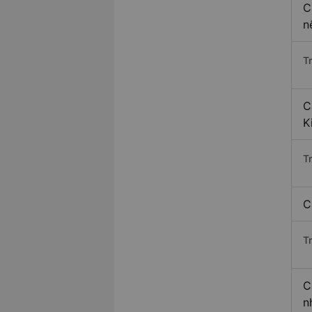
C
n
T
C
K
T
C
T
C
n