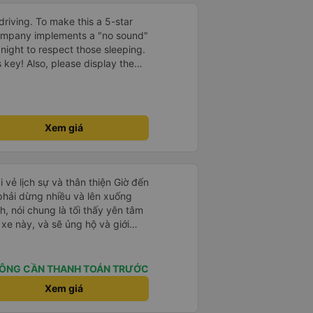
driving. To make this a 5-star
company implements a "no sound"
 night to respect those sleeping.
is key! Also, please display the
e the cabin for convenience. I
------ ​ Xe chất
t an toàn. Để dịch vụ hoàn hảo
 quy định rõ ràng về việc giữ im
Xem giá
ại) vào ban đêm để tránh làm
 Ngoài ra, nhà xe nên dán sẵn
 hành khách dễ dàng sử dụng.
à xe trong tương lai!
i vẻ lịch sự và thân thiện Giờ đến
 phải dừng nhiều và lên xuống
, nói chung là tối thấy yên tâm
xe này, và sẽ ủng hộ và giới
g dịch vụ của nhà xe này
ÔNG CẦN THANH TOÁN TRƯỚC
Xem giá