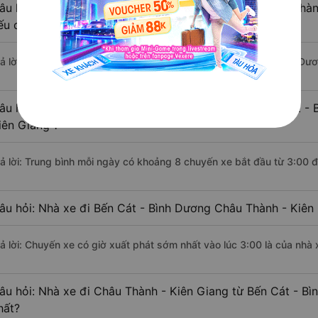
âu hỏi: Khoảng cách từ Bến Cát - Bình Dương đi Châu Thàn
ếu di chuyển bằng xe khách?
rả lời: Đoạn đường đi Châu Thành - Kiên Giang từ Bến Cát - Bình Dư
âu hỏi: Mỗi ngày có bao nhiêu chuyến xe khách Bến Cát - 
iên Giang ?
rả lời: Trung bình mỗi ngày có khoảng 8 chuyến xe bắt đầu từ 3:00 
âu hỏi: Nhà xe đi Bến Cát - Bình Dương Châu Thành - Kiên
rả lời: Chuyến xe có giờ xuất phát sớm nhất vào lúc 3:00 là của nhà
âu hỏi: Nhà xe đi Châu Thành - Kiên Giang từ Bến Cát - Bì
hất?