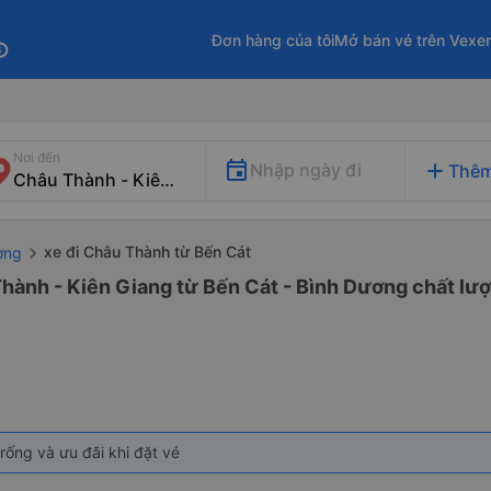
Đơn hàng của tôi
Mở bán vé trên Vexe
fo
Nơi đến
add
Nhập ngày đi
Thêm
xe đi Châu Thành từ Bến Cát
ơng
hành - Kiên Giang từ Bến Cát - Bình Dương chất lượ
rống và ưu đãi khi đặt vé