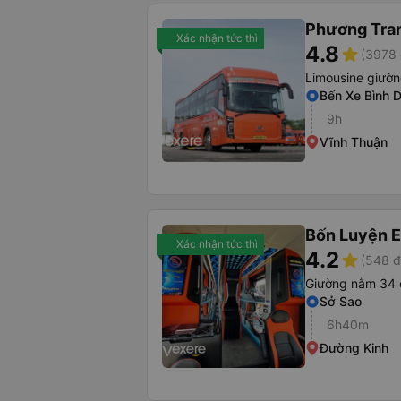
Phương Tra
Xác nhận tức thì
4.8
star
(3978 
Limousine giườ
Bến Xe Bình 
9h
Vĩnh Thuận
Bốn Luyện 
Xác nhận tức thì
4.2
star
(548 đ
Giường nằm 34 
Sở Sao
6h40m
Đường Kinh