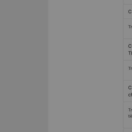
C
T
C
T
Tr
C
c
T
ti