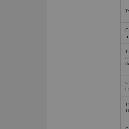
T
C
t
T
n
d
C
l
T
T