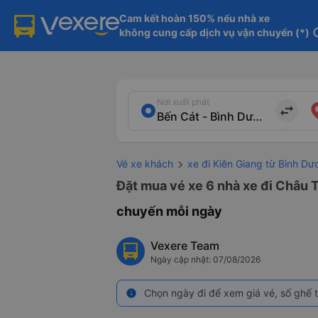
Cam kết hoàn 150% nếu nhà xe

không cung cấp dịch vụ vận chuyển (*)
in
Nơi xuất phát
import_export
Vé xe khách
xe đi Kiên Giang từ Bình Dư
Đặt mua vé xe 6 nhà xe đi Châu T
chuyến mỗi ngày
Vexere Team
Ngày cập nhật: 07/08/2026
Chọn ngày đi để xem giá vé, số ghế t
info