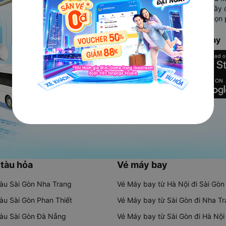
Ứng dụng hiển thị thông tin đầy 
người dùng so sánh và lựa chọn 
chóng và phù hợp nhất.
Tải ứng dụng Vexere ngay
 tàu hỏa
Vé máy bay
tàu Sài Gòn Nha Trang
Vé Máy bay từ Hà Nội đi Sài Gòn
tàu Sài Gòn Phan Thiết
Vé Máy bay từ Sài Gòn đi Nha T
tàu Sài Gòn Đà Nẵng
Vé Máy bay từ Sài Gòn đi Hà Nội