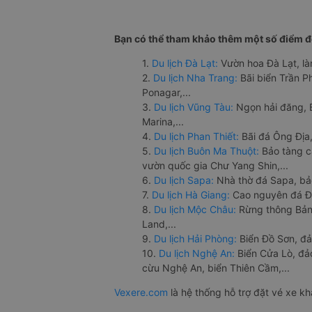
Bạn có thể tham khảo thêm một số điểm đế
1.
Du lịch Đà Lạt:
Vườn hoa Đà Lạt, là
2.
Du lịch Nha Trang:
Bãi biển Trần 
Ponagar,...
3.
Du lịch Vũng Tàu:
Ngọn hải đăng, 
Marina,...
4.
Du lịch Phan Thiết:
Bãi đá Ông Địa,
5.
Du lịch Buôn Ma Thuột:
Bảo tàng c
vườn quốc gia Chư Yang Shin,...
6.
Du lịch Sapa:
Nhà thờ đá Sapa, bả
7.
Du lịch Hà Giang:
Cao nguyên đá Đồ
8.
Du lịch Mộc Châu:
Rừng thông Bản 
Land,...
9.
Du lịch Hải Phòng:
Biển Đồ Sơn, đả
10.
Du lịch Nghệ An:
Biển Cửa Lò, đ
cừu Nghệ An, biển Thiên Cầm,...
Vexere.com
là hệ thống hỗ trợ đặt vé xe k