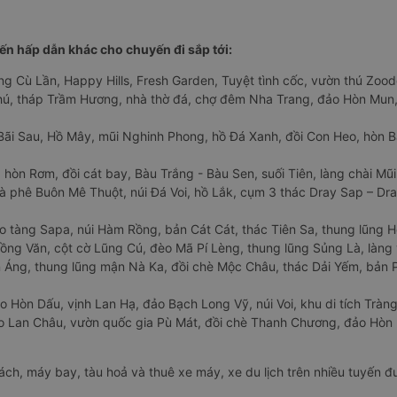
n hấp dẫn khác cho chuyến đi sắp tới:
ng Cù Lần, Happy Hills, Fresh Garden, Tuyệt tình cốc, vườn thú Zoodo
Phú, tháp Trầm Hương, nhà thờ đá, chợ đêm Nha Trang, đảo Hòn Mun,
Bãi Sau, Hồ Mây, mũi Nghinh Phong, hồ Đá Xanh, đồi Con Heo, hòn B
 hòn Rơm, đồi cát bay, Bàu Trắng - Bàu Sen, suối Tiên, làng chài Mũi
à phê Buôn Mê Thuột, núi Đá Voi, hồ Lắk, cụm 3 thác Dray Sap – Dra
o tàng Sapa, núi Hàm Rồng, bản Cát Cát, thác Tiên Sa, thung lũng 
ng Văn, cột cờ Lũng Cú, đèo Mã Pí Lèng, thung lũng Sủng Là, làng 
Áng, thung lũng mận Nà Ka, đồi chè Mộc Châu, thác Dải Yếm, bản P
o Hòn Dấu, vịnh Lan Hạ, đảo Bạch Long Vỹ, núi Voi, khu di tích Tràng
ảo Lan Châu, vườn quốc gia Pù Mát, đồi chè Thanh Chương, đảo Hò
hách, máy bay, tàu hoả và thuê xe máy, xe du lịch trên nhiều tuyến 