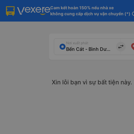
Cam kết hoàn 150% nếu nhà xe

không cung cấp dịch vụ vận chuyển (*)
in
Nơi xuất phát
import_export
Xin lỗi bạn vì sự bất tiện này