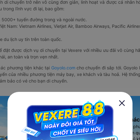
nh di chuyển trở nên vô cùng đơn giản, linh hoạt và được cá nhân h
 trong lĩnh vực đi lại, bao gồm:
n 5000+ tuyến đường trong và ngoài nước.
ệt Nam: Vietnam Airlines, Vietjet Air, Bamboo Airways, Pacific Airlines
 du lịch uy tín trên toàn quốc.
thể đặt được dịch vụ di chuyển tại Vexere với nhiều ưu đãi vô cùng 
i, an toàn và trọn vẹn nhất.
ác phương tiện khác tại
Goyolo.com
cho chuyến đi sắp tới. Goyolo
huyển của nhiều phương tiện máy bay, xe khách và tàu hoả. Hệ thống
đảm bảo có vé cho bạn di chuyển.
Ứng dụng đặt vé Xe khác
Vexere - ứng dụng đặt vé đa ph
cao, 5000+ tuyến đường toàn qu
vụ thuê xe máy, xe du lịch phủ k