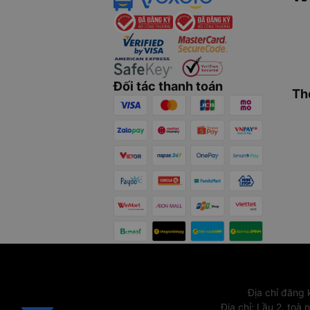
Đối tác thanh toán
Th
Địa chỉ đăng
Địa chỉ
:
Lầu 2, toà 