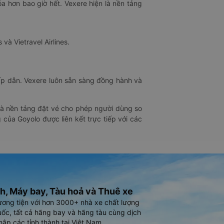
óa hơn bao giờ hết. Vexere hiện là nền tảng
 và Vietravel Airlines.
hấp dẫn. Vexere luôn sẵn sàng đồng hành và
 là nền tảng đặt vé cho phép người dùng so
 của Goyolo được liên kết trực tiếp với các
h, Máy bay, Tàu hoả và Thuê xe
ương tiện với hơn 3000+ nhà xe chất lượng
ốc, tất cả hãng bay và hãng tàu cùng dịch
hắp các tỉnh thành tại Việt Nam.