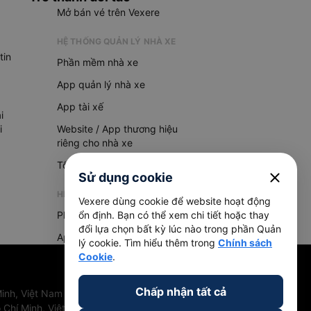
Mở bán vé trên Vexere
HỆ THỐNG QUẢN LÝ NHÀ XE
tin
Phần mềm nhà xe
App quản lý nhà xe
App tài xế
i
i
Website / App thương hiệu
riêng cho nhà xe
Tổng đài AI
close
Sử dụng cookie
HỆ THỐNG QUẢN LÝ HÀNG HOÁ
Vexere dùng cookie để website hoạt động
Phần mềm quản lý hàng hoá
ổn định. Bạn có thể xem chi tiết hoặc thay
đổi lựa chọn bất kỳ lúc nào trong phần Quản
App quản lý hàng hoá
lý cookie. Tìm hiểu thêm trong
Chính sách
Cookie
.
Chấp nhận tất cả
inh, Việt Nam
 Chí Minh, Việt Nam