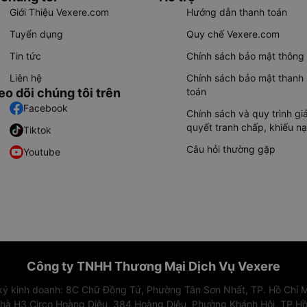
Giới Thiệu Vexere.com
Hướng dẫn thanh toán
Tuyển dụng
Quy chế Vexere.com
Tin tức
Chính sách bảo mật thông 
Liên hệ
Chính sách bảo mật thanh
eo dõi chúng tôi trên
toán
Facebook
Chính sách và quy trình giả
quyết tranh chấp, khiếu nạ
Tiktok
Câu hỏi thường gặp
Youtube
Công ty TNHH Thương Mại Dịch Vụ Vexere
 ký kinh doanh: 8C Chữ Đồng Tử, Phường Tân Sơn Nhất, TP. Hồ Chí M
nhà H3 Circo Hoàng Diệu, 384 Hoàng Diệu, Phường Khánh Hội, TP Hồ