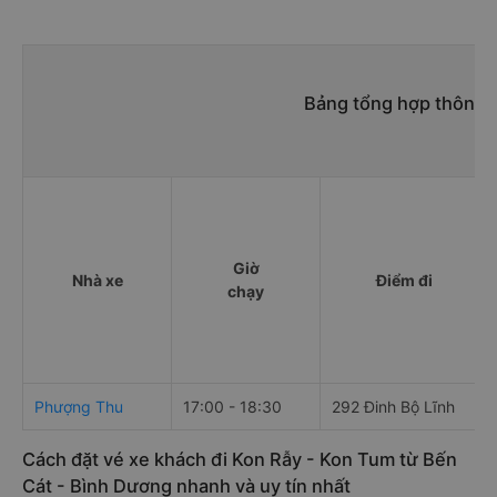
Bảng tổng hợp thông t
Giờ
Nhà xe
Điểm đi
chạy
Phượng Thu
17:00 - 18:30
292 Đinh Bộ Lĩnh
Cách đặt vé xe khách đi Kon Rẫy - Kon Tum từ Bến
Cát - Bình Dương nhanh và uy tín nhất