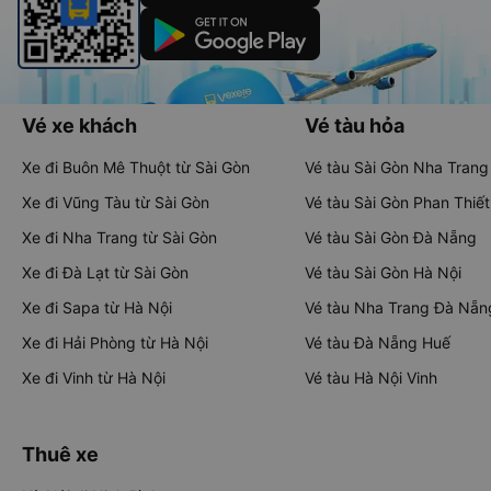
Vé xe khách
Vé tàu hỏa
Xe đi Buôn Mê Thuột từ Sài Gòn
Vé tàu Sài Gòn Nha Trang
Xe đi Vũng Tàu từ Sài Gòn
Vé tàu Sài Gòn Phan Thiết
Xe đi Nha Trang từ Sài Gòn
Vé tàu Sài Gòn Đà Nẵng
Xe đi Đà Lạt từ Sài Gòn
Vé tàu Sài Gòn Hà Nội
Xe đi Sapa từ Hà Nội
Vé tàu Nha Trang Đà Nẵn
Xe đi Hải Phòng từ Hà Nội
Vé tàu Đà Nẵng Huế
Xe đi Vinh từ Hà Nội
Vé tàu Hà Nội Vinh
Thuê xe