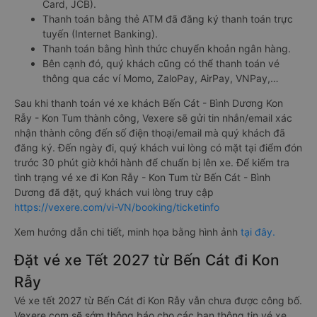
Card, JCB).
Thanh toán bằng thẻ ATM đã đăng ký thanh toán trực
tuyến (Internet Banking).
Thanh toán bằng hình thức chuyển khoản ngân hàng.
Bên cạnh đó, quý khách cũng có thể thanh toán vé
thông qua các ví Momo, ZaloPay, AirPay, VNPay,…
Sau khi thanh toán vé xe khách Bến Cát - Bình Dương Kon
Rẫy - Kon Tum thành công, Vexere sẽ gửi tin nhắn/email xác
nhận thành công đến số điện thoại/email mà quý khách đã
đăng ký. Đến ngày đi, quý khách vui lòng có mặt tại điểm đón
trước 30 phút giờ khởi hành để chuẩn bị lên xe. Để kiểm tra
tình trạng vé xe đi Kon Rẫy - Kon Tum từ Bến Cát - Bình
Dương đã đặt, quý khách vui lòng truy cập
https://vexere.com/vi-VN/booking/ticketinfo
Xem hướng dẫn chi tiết, minh họa bằng hình ảnh
tại đây.
Đặt vé xe Tết 2027 từ Bến Cát đi Kon
Rẫy
Vé xe tết 2027 từ Bến Cát đi Kon Rẫy vẫn chưa được công bố.
Vexere.com sẽ sớm thông báo cho các bạn thông tin vé xe