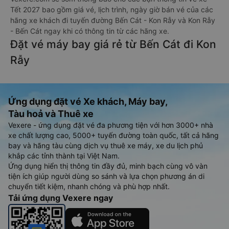
Tết 2027 bao gồm giá vé, lịch trình, ngày giờ bán vé của các
hãng xe khách đi tuyến đường Bến Cát - Kon Rẫy và Kon Rẫy
- Bến Cát ngay khi có thông tin từ các hãng xe.
Đặt vé máy bay giá rẻ từ Bến Cát đi Kon
Rẫy
Ứng dụng đặt vé Xe khách, Máy bay,
Tàu hoả và Thuê xe
Vexere - ứng dụng đặt vé đa phương tiện với hơn 3000+ nhà
xe chất lượng cao, 5000+ tuyến đường toàn quốc, tất cả hãng
bay và hãng tàu cùng dịch vụ thuê xe máy, xe du lịch phủ
khắp các tỉnh thành tại Việt Nam.
Ứng dụng hiển thị thông tin đầy đủ, minh bạch cùng vô vàn
tiện ích giúp người dùng so sánh và lựa chọn phương án di
chuyển tiết kiệm, nhanh chóng và phù hợp nhất.
Tải ứng dụng Vexere ngay