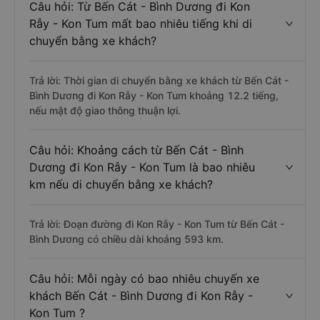
Câu hỏi: Từ Bến Cát - Bình Dương đi Kon
Rẫy - Kon Tum mất bao nhiêu tiếng khi di
chuyển bằng xe khách?
Trả lời: Thời gian di chuyển bằng xe khách từ Bến Cát -
Bình Dương đi Kon Rẫy - Kon Tum khoảng 12.2 tiếng,
nếu mật độ giao thông thuận lợi.
Câu hỏi: Khoảng cách từ Bến Cát - Bình
Dương đi Kon Rẫy - Kon Tum là bao nhiêu
km nếu di chuyển bằng xe khách?
Trả lời: Đoạn đường đi Kon Rẫy - Kon Tum từ Bến Cát -
Bình Dương có chiều dài khoảng 593 km.
Câu hỏi: Mỗi ngày có bao nhiêu chuyến xe
khách Bến Cát - Bình Dương đi Kon Rẫy -
Kon Tum ?