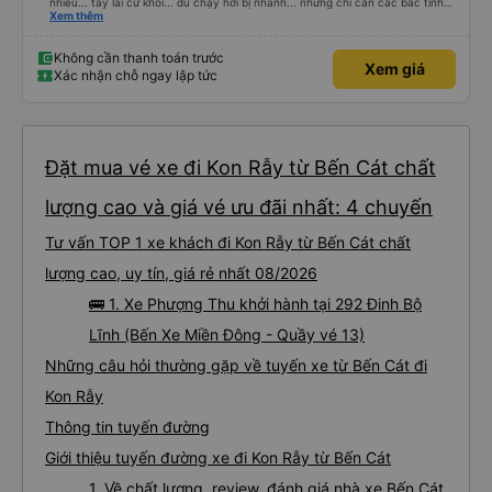
nhiều... tay lái cừ khôi... dù chạy hơi bị nhanh... nhưng chỉ cần các bác tỉnh
táo sức khoẻ đầy đủ và tay lái cứng cáp là được. Tiện nghi rất sạch sẽ và
Xem thêm
thơm tho, lên phát nằm xíu là ngủ được, dễ ngủ... mà động cơ xe chạy không
ồn nhưng không biết người khác sao nhưng mình hơi bị ù tai khi nghe tiếng
máy chạy lâu. Thích hợp và tiện nghi cho ai có nhu cầu từ tphcm (bến xe
Không cần thanh toán trước
Xem giá
miền đông) lên Măng Đen chơi nhé!
Xác nhận chỗ ngay lập tức
Đặt mua vé xe đi Kon Rẫy từ Bến Cát chất
lượng cao và giá vé ưu đãi nhất: 4 chuyến
Tư vấn TOP 1 xe khách đi Kon Rẫy từ Bến Cát chất
lượng cao, uy tín, giá rẻ nhất 08/2026
🚌 1. Xe Phượng Thu khởi hành tại 292 Đinh Bộ
Lĩnh (Bến Xe Miền Đông - Quầy vé 13)
Những câu hỏi thường gặp về tuyến xe từ Bến Cát đi
Kon Rẫy
Thông tin tuyến đường
Giới thiệu tuyến đường xe đi Kon Rẫy từ Bến Cát
1. Về chất lượng, review, đánh giá nhà xe Bến Cát