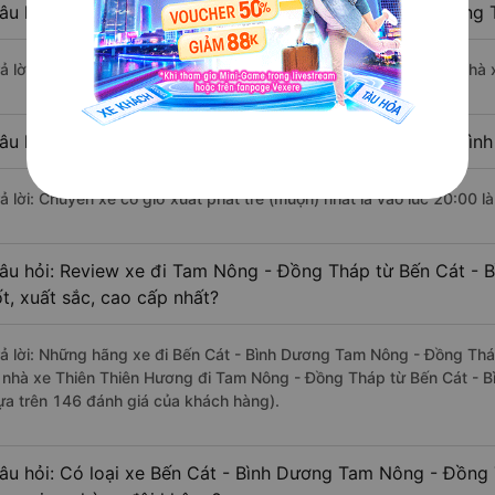
âu hỏi: Nhà xe đi Bến Cát - Bình Dương Tam Nông - Đồng 
rả lời: Chuyến xe có giờ xuất phát sớm nhất vào lúc 4:00 là của nhà 
âu hỏi: Nhà xe đi Tam Nông - Đồng Tháp từ Bến Cát - Bình
rả lời: Chuyến xe có giờ xuất phát trễ (muộn) nhất là vào lúc 20:00 l
âu hỏi: Review xe đi Tam Nông - Đồng Tháp từ Bến Cát - 
ốt, xuất sắc, cao cấp nhất?
rả lời: Những hãng xe đi Bến Cát - Bình Dương Tam Nông - Đồng Tháp
à nhà xe Thiên Thiên Hương đi Tam Nông - Đồng Tháp từ Bến Cát - B
ựa trên 146 đánh giá của khách hàng).
âu hỏi: Có loại xe Bến Cát - Bình Dương Tam Nông - Đồng 