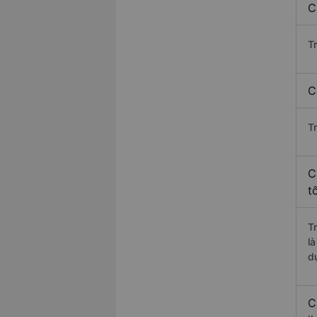
C
T
C
T
C
t
T
l
d
C