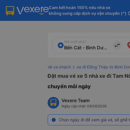
Cam kết hoàn 150% nếu nhà xe

không cung cấp dịch vụ vận chuyển (*)
in
Nơi xuất phát
import_export
Vé xe khách
xe đi Đồng Tháp từ Bình D
Đặt mua vé xe 5 nhà xe đi Tam N
chuyến mỗi ngày
Vexere Team
Ngày cập nhật: 06/08/2026
Chọn ngày đi để xem giá vé, số ghế t
info