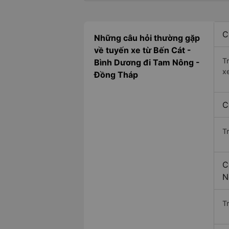
C
Những câu hỏi thường gặp
về tuyến xe từ Bến Cát -
T
Bình Dương đi Tam Nông -
x
Đồng Tháp
C
T
C
N
Tr