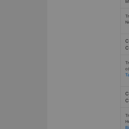
l
T
N
C
C
T
c
T
C
C
T
H
B