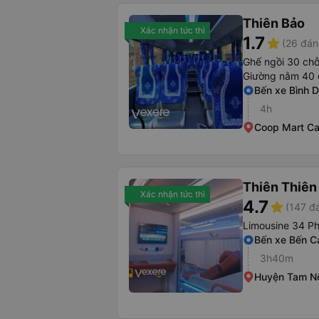
Thiên Bảo
Xác nhận tức thì
1.7
star
(26 đán
Ghế ngồi 30 ch
Giường nằm 40 
Bến xe Bình 
4h
Coop Mart Ca
Thiên Thiê
Xác nhận tức thì
4.7
star
(147 đ
Limousine 34 P
Bến xe Bến C
3h40m
Huyện Tam N