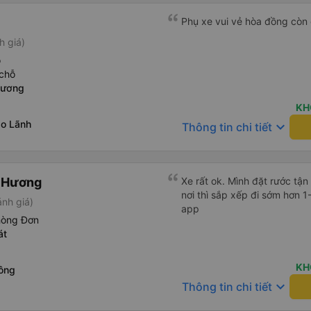
Phụ xe vui vẻ hòa đồng còn 
h giá)
ỗ
chỗ
Dương
KH
o Lãnh
keyboard_arrow_down
Thông tin chi tiết
n Hương
Xe rất ok. Mình đặt rước tận
nơi thì sắp xếp đi sớm hơn 1
ánh giá)
app
hòng Đơn
át
KH
ông
keyboard_arrow_down
Thông tin chi tiết