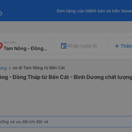
Đơn hàng của tôi
Mở bán vé trên Vexe
fo
Nơi đến
add
Nhập ngày đi
Thêm
xe đi Tam Nông từ Bến Cát
ương
ông - Đồng Tháp từ Bến Cát - Bình Dương chất lượng 
rống và ưu đãi khi đặt vé