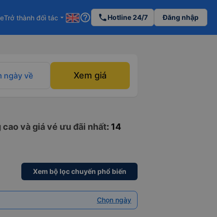
help_outline
phone
Hotline 24/7
Đăng nhập
re
Trở thành đối tác
arrow_drop_down
Xem giá
 ngày về
cao và giá vé ưu đãi nhất
: 14
Xem bộ lọc chuyến phổ biến
Chọn ngày