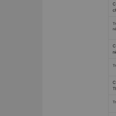
C
c
T
n
C
n
T
C
T
T