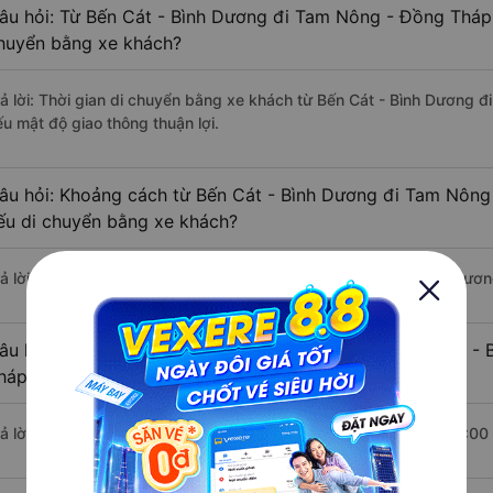
âu hỏi: Từ Bến Cát - Bình Dương đi Tam Nông - Đồng Tháp 
huyển bằng xe khách?
rả lời: Thời gian di chuyển bằng xe khách từ Bến Cát - Bình Dương 
ếu mật độ giao thông thuận lợi.
âu hỏi: Khoảng cách từ Bến Cát - Bình Dương đi Tam Nông
ếu di chuyển bằng xe khách?
rả lời: Đoạn đường đi Tam Nông - Đồng Tháp từ Bến Cát - Bình Dươ
âu hỏi: Mỗi ngày có bao nhiêu chuyến xe khách Bến Cát -
háp ?
rả lời: Trung bình mỗi ngày có khoảng 14 chuyến xe bắt đầu từ 4:00