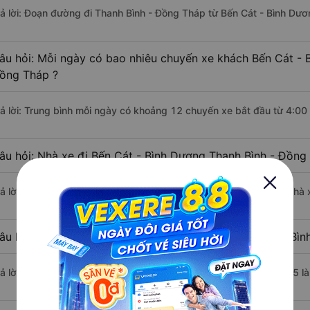
rả lời: Đoạn đường đi Thanh Bình - Đồng Tháp từ Bến Cát - Bình Dư
âu hỏi: Mỗi ngày có bao nhiêu chuyến xe khách Bến Cát - 
ồng Tháp ?
rả lời: Trung bình mỗi ngày có khoảng 12 chuyến xe bắt đầu từ 4:00
âu hỏi: Nhà xe đi Bến Cát - Bình Dương Thanh Bình - Đồng
rả lời: Chuyến xe có giờ xuất phát sớm nhất vào lúc 4:00 là của nhà 
âu hỏi: Nhà xe đi Thanh Bình - Đồng Tháp từ Bến Cát - Bìn
rả lời: Chuyến xe có giờ xuất phát trễ (muộn) nhất là vào lúc 18:25 l