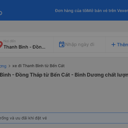
Đơn hàng của tôi
Mở bán vé trên Vexe
fo
Nơi đến
add
Nhập ngày đi
Thêm
xe đi Thanh Bình từ Bến Cát
ương
Bình - Đồng Tháp từ Bến Cát - Bình Dương chất lượn
rống và ưu đãi khi đặt vé