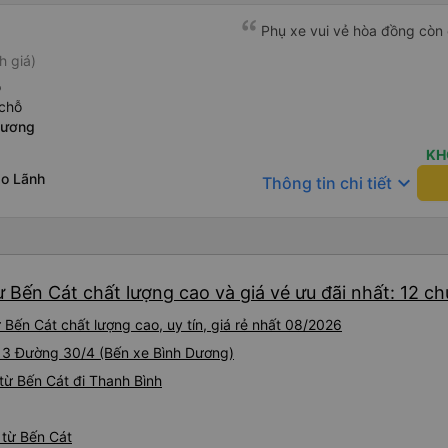
Phụ xe vui vẻ hòa đồng còn 
h giá)
ỗ
chỗ
Dương
KH
o Lãnh
keyboard_arrow_down
Thông tin chi tiết
 Bến Cát chất lượng cao và giá vé ưu đãi nhất: 12 c
Bến Cát chất lượng cao, uy tín, giá rẻ nhất 08/2026
 313 Đường 30/4 (Bến xe Bình Dương)
từ Bến Cát đi Thanh Bình
 từ Bến Cát