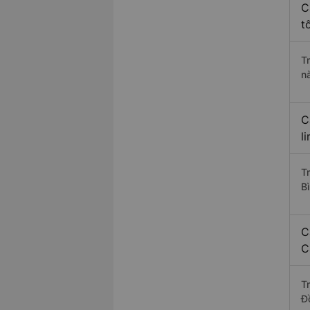
C
t
T
n
C
l
T
B
C
C
T
Đ