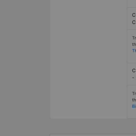
C
C
T
t
T
C
-
T
t
B