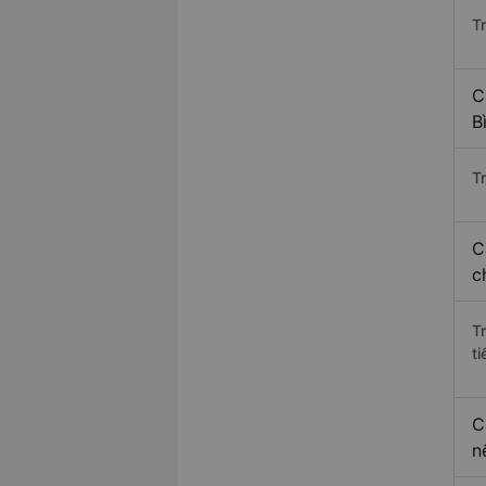
T
C
B
Tr
C
c
T
ti
C
n