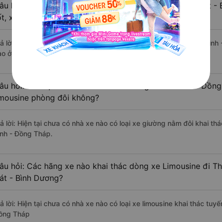
âu hỏi: Review xe đi Thanh Bình - Đồng Tháp từ Bến Cát -
ốt, xuất sắc, cao cấp nhất?
rả lời: Tạm thời chưa đủ review để đánh giá có nhà xe đi Thanh Bìn
ào ở tuyến đường này có chất lượng xuất sắc.
âu hỏi: Có loại xe Bến Cát - Bình Dương Thanh Bình - Đồng
imousine phòng đôi không?
rả lời: Hiện tại chưa có nhà xe nào có loại xe giường nằm đôi khai t
ình - Đồng Tháp.
âu hỏi: Các hãng xe nào khai thác dòng xe Limousine đi T
át - Bình Dương?
rả lời: Hiện tại chưa có nhà xe nào có loại xe limousine khai thác tu
ồng Tháp