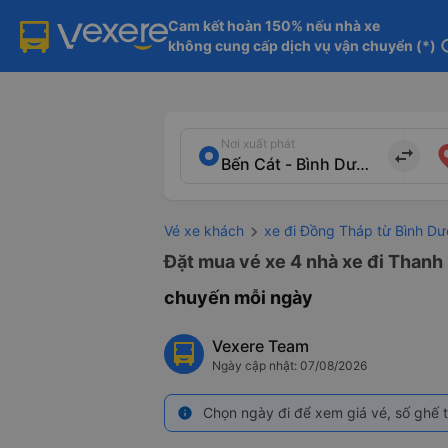
Cam kết hoàn 150% nếu nhà xe

không cung cấp dịch vụ vận chuyển (*)
in
Nơi xuất phát
import_export
Vé xe khách
xe đi Đồng Tháp từ Bình D
Đặt mua vé xe 4 nhà xe đi Thanh 
chuyến mỗi ngày
Vexere Team
Ngày cập nhật: 07/08/2026
Chọn ngày đi để xem giá vé, số ghế t
info