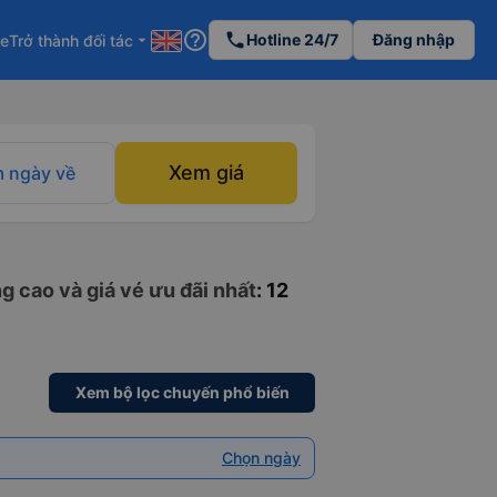
help_outline
phone
Hotline 24/7
Đăng nhập
re
Trở thành đối tác
arrow_drop_down
Xem giá
 ngày về
g cao và giá vé ưu đãi nhất
: 12
Xem bộ lọc chuyến phổ biến
Chọn ngày