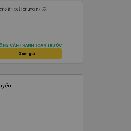
cho ăn xoài chung nx 🤣
ÔNG CẦN THANH TOÁN TRƯỚC
Xem giá
huyến