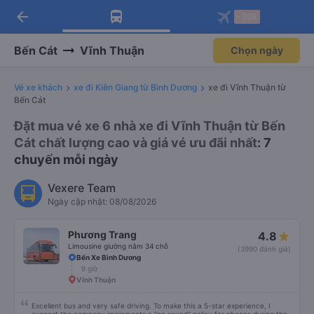
arrow_back
Tải app Vexere ngay!
Tải app Vexere
-30k
Mở app
Mở app
Nhận ưu đãi thành viên độc
-30k/ghế khi đặt vé máy bay qua
quyền
app
Bến Cát
Vĩnh Thuận
Chọn ngày
Vé xe khách
xe đi Kiên Giang từ Bình Dương
xe đi Vĩnh Thuận từ
Bến Cát
Đặt mua vé xe 6 nhà xe đi Vĩnh Thuận từ Bến
Cát chất lượng cao và giá vé ưu đãi nhất
: 7
chuyến mỗi ngày
Vexere Team
Ngày cập nhật: 08/08/2026
Phương Trang
4.8
Limousine giường nằm 34 chỗ
(3990 đánh giá)
Bến Xe Bình Dương
9 giờ
Vĩnh Thuận
Excellent bus and very safe driving. To make this a 5-star experience, I