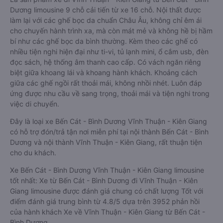
Dương limousine 9 chỗ cải tiến từ xe 16 chỗ. Nội thất được
làm lại với các ghế bọc da chuẩn Châu Âu, không chỉ êm ái
cho chuyến hành trình xa, mà còn mát mẻ và không hề bị hầm
bí như các ghế bọc da bình thường. Kèm theo các ghế có
nhiều tiện nghi hiện đại như ti-vi, tủ lạnh mini, ổ cắm usb, đèn
đọc sách, hệ thống âm thanh cao cấp. Có vách ngăn riêng
biệt giữa khoang lái và khoang hành khách. Khoảng cách
giữa các ghế ngồi rất thoải mái, không nhồi nhét. Luôn đáp
ứng được nhu cầu về sang trọng, thoải mái và tiện nghi trong
việc di chuyển.
Đây là loại xe Bến Cát - Bình Dương Vĩnh Thuận - Kiên Giang
có hỗ trợ đón/trả tận nơi miễn phí tại nội thành Bến Cát - Bình
Dương và nội thành Vĩnh Thuận - Kiên Giang, rất thuận tiện
cho du khách.
Xe Bến Cát - Bình Dương Vĩnh Thuận - Kiên Giang limousine
tốt nhất: Xe từ Bến Cát - Bình Dương đi Vĩnh Thuận - Kiên
Giang limousine được đánh giá chung có chất lượng Tốt với
điểm đánh giá trung bình từ 4.8/5 dựa trên 3952 phản hồi
của hành khách Xe về Vĩnh Thuận - Kiên Giang từ Bến Cát -
Bình Dương.