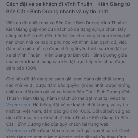
Cách đặt vé xe khách đi Vĩnh Thuận - Kiên Giang từ
Bến Cát - Bình Dương nhanh và uy tín nhất
Việc có rất nhiều nhà xe Bến Cát - Bình Dương Vĩnh Thuận -
Kiên Giang giúp cho du khách có đa dạng sự lựa chọn. Đây
cũng có thể là một điều bất lợi làm cho hàng khách không biết
nên chọn nhà xe nào là phù hợp với mình. Bên cạnh đó, việc
đảm bảo giữ chỗ, có được chỗ ngồi yêu thích sau khi đặt vé
xe đi Vĩnh Thuận - Kiên Giang từ Bến Cát - Bình Dương giữa
nhà xe với khách hàng sau khi đặt trực tiếp vẫn chưa được
đảm bảo 100%.
Cho nên để dễ dàng so sánh giá, xem đánh giá chất lượng
các nhà xe đi, được đảm bảo quyền lợi cao nhất, được hưởng
nhiều ưu đãi giảm giá vé xe khách Bến Cát - Bình Dương Vĩnh
Thuận - Kiên Giang, hành khách có thể đặt mua tại website
Vexere.com
- Hệ thống đặt vé xe khách chất lượng, và uy tín
nhất tại Việt Nam, đảm bảo giữ chỗ 100%. Đối với bất cứ giao
dịch đặt mua vé xe khách đi Vĩnh Thuận - Kiên Giang từ Bến
Cát - Bình Dương nào của quý khách tại trang web
Vexere.com
đều được Vexere cam kết giải quyết sự cố. Chính
sách tặng coupon giảm giá hoặc hoàn tiền sẽ tùy theo từng