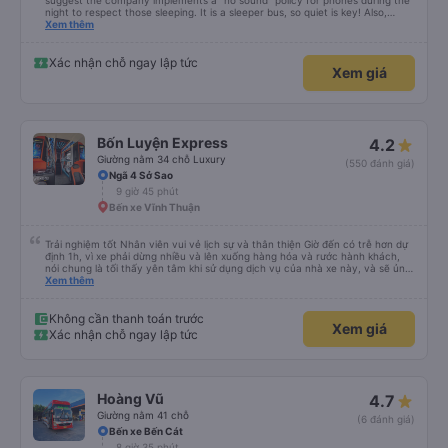
suggest the company implements a "no sound" policy for phones during the
night to respect those sleeping. It is a sleeper bus, so quiet is key! Also,
please display the Wi-Fi password clearly inside the cabin for convenience. I
Xem thêm
would definitely ride with them again! -------------- ​ Xe chất lượng tốt và
tài xế lái xe rất an toàn. Để dịch vụ hoàn hảo hơn, tôi góp ý nhà xe nên có
quy định rõ ràng về việc giữ im lặng (tắt âm thanh điện thoại) vào ban đêm
Xác nhận chỗ ngay lập tức
Xem giá
để tránh làm phiền hành khách khác ngủ. Ngoài ra, nhà xe nên dán sẵn mật
khẩu Wi-Fi trong xe để hành khách dễ dàng sử dụng. Tôi vẫn sẽ tiếp tục ủng
hộ nhà xe trong tương lai!
Bốn Luyện Express
4.2
Giường nằm 34 chỗ Luxury
(550 đánh giá)
Ngã 4 Sở Sao
9 giờ 45 phút
Bến xe Vĩnh Thuận
Trải nghiệm tốt Nhân viên vui vẻ lịch sự và thân thiện Giờ đến có trễ hơn dự
định 1h, vì xe phải dừng nhiều và lên xuống hàng hóa và rước hành khách,
nói chung là tối thấy yên tâm khi sử dụng dịch vụ của nhà xe này, và sẽ ủng
hộ và giới thiệu cho người thân sử dụng dịch vụ của nhà xe này
Xem thêm
Không cần thanh toán trước
Xem giá
Xác nhận chỗ ngay lập tức
Hoàng Vũ
4.7
Giường nằm 41 chỗ
(6 đánh giá)
Bến xe Bến Cát
8 giờ 35 phút