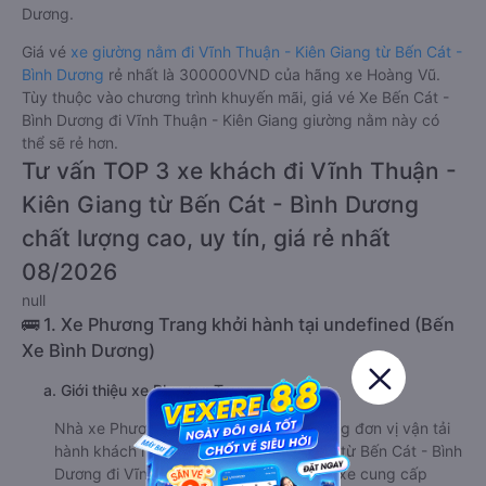
Dương.
Giá vé
xe giường nằm đi Vĩnh Thuận - Kiên Giang từ Bến Cát -
Bình Dương
rẻ nhất là 300000VND của hãng xe Hoàng Vũ.
Tùy thuộc vào chương trình khuyến mãi, giá vé Xe Bến Cát -
Bình Dương đi Vĩnh Thuận - Kiên Giang giường nằm này có
thể sẽ rẻ hơn.
Tư vấn TOP 3 xe khách đi Vĩnh Thuận -
Kiên Giang từ Bến Cát - Bình Dương
chất lượng cao, uy tín, giá rẻ nhất
08/2026
null
🚌 1. Xe Phương Trang khởi hành tại undefined (Bến
Xe Bình Dương)
a. Giới thiệu xe Phương Trang
Nhà xe Phương Trang là một trong những đơn vị vận tải
hành khách hàng đầu trên tuyến đường từ Bến Cát - Bình
Dương đi Vĩnh Thuận - Kiên Giang. Nhà xe cung cấp