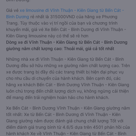
Giá vé
xe limousine đi Vĩnh Thuận - Kiên Giang từ Bến Cát -
Bình Dương
rẻ nhất là 315000VND của hãng xe Phương
Trang. Tùy thuộc vào vị trí ngồi của bạn và chương trình
khuyến mãi, giá vé Xe Bến Cát - Bình Dương đi Vĩnh Thuận -
Kiên Giang limousine này có thể sẽ rẻ hơn
Dòng xe đi Vĩnh Thuận - Kiên Giang từ Bến Cát - Bình Dương
giường nằm chất lượng cao: Thoải mái, giá cả tốt nhất
Những nhà xe đi Vĩnh Thuận - Kiên Giang từ Bến Cát - Bình
Dương đều sở hữu những xe giường nằm chất lượng cao. Trên
xe được trang bị đầy đủ các trang thiết bị hiện đại phục vụ
cho nhu cầu di chuyển của hành khách. Bên cạnh đó, các
hãng xe khách Bến Cát - Bình Dương Vĩnh Thuận - Kiên Giang
luôn chú trọng đến chất lượng dịch vụ, không ngừng cải thiện
để mang đến trải nghiệm hoàn hảo cho hành khách.
Xe Bến Cát - Bình Dương Vĩnh Thuận - Kiên Giang giường nằm
tốt nhất: Xe từ Bến Cát - Bình Dương đi Vĩnh Thuận - Kiên
Giang giường nằm được đánh giá chung chất lượng Tốt với
điểm đánh giá trung bình từ 4.6/5 dựa trên 4501 phản hồi của
hành khách Xe về Vĩnh Thuận - Kiên Giang từ Bến Cát - Bình