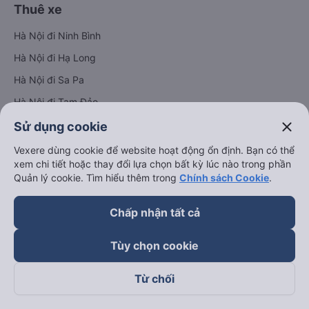
Thuê xe
Hà Nội đi Ninh Bình
Hà Nội đi Hạ Long
Hà Nội đi Sa Pa
Hà Nội đi Tam Đảo
Đà Nẵng đi Hội An
close
Sử dụng cookie
Đà Nẵng đi Huế
Vexere dùng cookie để website hoạt động ổn định. Bạn có thể
xem chi tiết hoặc thay đổi lựa chọn bất kỳ lúc nào trong phần
Hải Phòng đi Hà Nội
Xem tất cả tuyến đường
Quản lý cookie. Tìm hiểu thêm trong
Chính sách Cookie
.
Chấp nhận tất cả
Tùy chọn cookie
Từ chối
keyboard_arrow_down
Về chúng tôi