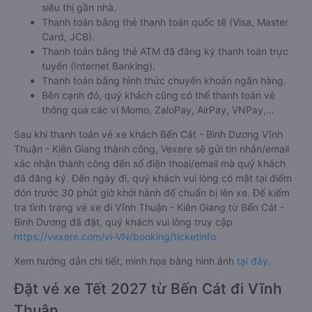
siêu thị gần nhà.
Thanh toán bằng thẻ thanh toán quốc tế (Visa, Master
Card, JCB).
Thanh toán bằng thẻ ATM đã đăng ký thanh toán trực
tuyến (Internet Banking).
Thanh toán bằng hình thức chuyển khoản ngân hàng.
Bên cạnh đó, quý khách cũng có thể thanh toán vé
thông qua các ví Momo, ZaloPay, AirPay, VNPay,…
Sau khi thanh toán vé xe khách Bến Cát - Bình Dương Vĩnh
Thuận - Kiên Giang thành công, Vexere sẽ gửi tin nhắn/email
xác nhận thành công đến số điện thoại/email mà quý khách
đã đăng ký. Đến ngày đi, quý khách vui lòng có mặt tại điểm
đón trước 30 phút giờ khởi hành để chuẩn bị lên xe. Để kiểm
tra tình trạng vé xe đi Vĩnh Thuận - Kiên Giang từ Bến Cát -
Bình Dương đã đặt, quý khách vui lòng truy cập
https://vexere.com/vi-VN/booking/ticketinfo
Xem hướng dẫn chi tiết, minh họa bằng hình ảnh
tại đây.
Đặt vé xe Tết 2027 từ Bến Cát đi Vĩnh
Thuận