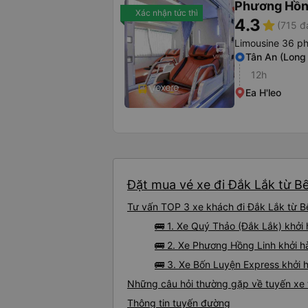
Phương Hồn
Xác nhận tức thì
4.3
star
(715 đ
Limousine 36 p
Tân An (Long
12h
Ea H'leo
Đặt mua vé xe đi Đắk Lắk từ Bế
Tư vấn TOP 3 xe khách đi Đắk Lắk từ Bế
🚌 1. Xe Quý Thảo (Đắk Lắk) khởi 
🚌 2. Xe Phương Hồng Linh khởi h
🚌 3. Xe Bốn Luyện Express khởi 
Những câu hỏi thường gặp về tuyến xe 
Thông tin tuyến đường