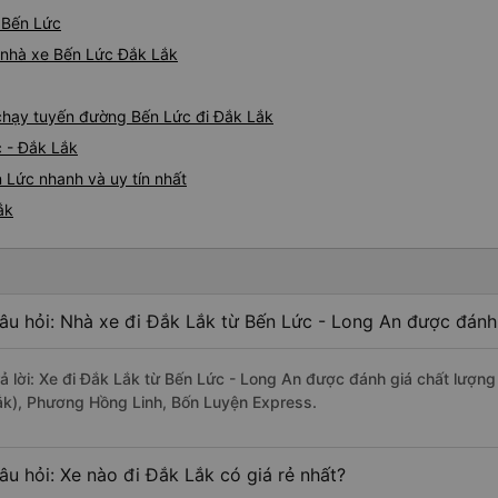
ừ Bến Lức
á nhà xe Bến Lức Đắk Lắk
e chạy tuyến đường Bến Lức đi Đắk Lắk
c - Đắk Lắk
 Lức nhanh và uy tín nhất
ắk
âu hỏi: Nhà xe đi Đắk Lắk từ Bến Lức - Long An được đánh 
rả lời: Xe đi Đắk Lắk từ Bến Lức - Long An được đánh giá chất lượn
ắk), Phương Hồng Linh, Bốn Luyện Express.
âu hỏi: Xe nào đi Đắk Lắk có giá rẻ nhất?