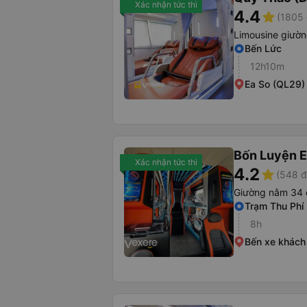
Xác nhận tức thì
4.4
star
(1805 
Limousine giườ
Bến Lức
12h10m
Ea So (QL29)
Bốn Luyện 
Xác nhận tức thì
4.2
star
(548 đ
Giường nằm 34 
Trạm Thu Phí
8h
Bến xe khách