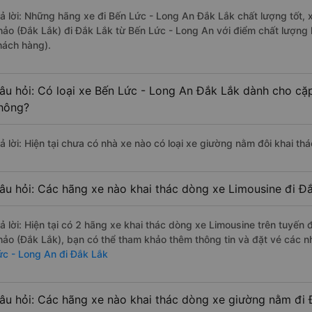
rả lời: Những hãng xe đi Bến Lức - Long An Đắk Lắk chất lượng tốt, 
hảo (Đắk Lắk) đi Đắk Lắk từ Bến Lức - Long An với điểm chất lượng 
hách hàng).
âu hỏi: Có loại xe Bến Lức - Long An Đắk Lắk dành cho cặp
hông?
rả lời: Hiện tại chưa có nhà xe nào có loại xe giường nằm đôi khai t
âu hỏi: Các hãng xe nào khai thác dòng xe Limousine đi Đ
rả lời: Hiện tại có 2 hãng xe khai thác dòng xe Limousine trên tuyế
hảo (Đắk Lắk), bạn có thể tham khảo thêm thông tin và đặt vé các nh
ức - Long An đi Đắk Lắk
âu hỏi: Các hãng xe nào khai thác dòng xe giường nằm đi 