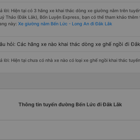
rả lời: Hiện tại có 3 hãng xe khai thác dòng xe giường nằm trên tuy
uý Thảo (Đắk Lắk), Bốn Luyện Express, bạn có thể tham khảo thêm th
rang này:
Xe giường nằm Bến Lức - Long An đi Đắk Lắk
âu hỏi: Các hãng xe nào khai thác dòng xe ghế ngồi đi Đắ
rả lời: Hiện tại chưa có nhà xe nào có loại xe ghế ngồi khai thác tuy
Thông tin tuyến đường Bến Lức đi Đắk Lắk