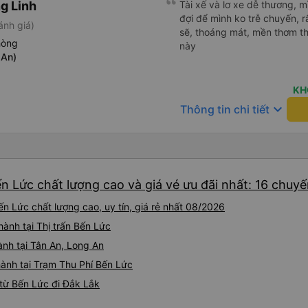
g Linh
Tài xế và lơ xe dễ thương, 
đợi để mình ko trễ chuyến, r
ánh giá)
sẽ, thoáng mát, mền thơm th
hòng
này
 An)
KH
keyboard_arrow_down
Thông tin chi tiết
n Lức chất lượng cao và giá vé ưu đãi nhất: 16 chuy
n Lức chất lượng cao, uy tín, giá rẻ nhất 08/2026
hành tại Thị trấn Bến Lức
ành tại Tân An, Long An
hành tại Trạm Thu Phí Bến Lức
từ Bến Lức đi Đắk Lắk