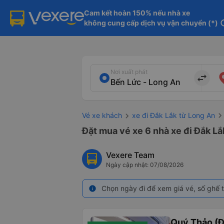
Cam kết hoàn 150% nếu nhà xe

không cung cấp dịch vụ vận chuyển (*)
in
Nơi xuất phát
import_export
Vé xe khách
xe đi Đắk Lắk từ Long An
Đặt mua vé xe 6 nhà xe đi Đắk Lắ
Vexere Team
Ngày cập nhật: 07/08/2026
Chọn ngày đi để xem giá vé, số ghế t
info
Quý Thảo (Đ