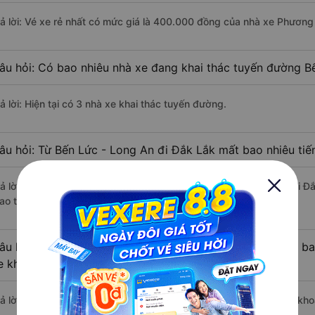
rả lời: Vé xe rẻ nhất có mức giá là 400.000 đồng của nhà xe Phương
âu hỏi: Có bao nhiêu nhà xe đang khai thác tuyến đường B
ả lời: Hiện tại có 3 nhà xe khai thác tuyến đường.
âu hỏi: Từ Bến Lức - Long An đi Đắk Lắk mất bao nhiêu tiế
rả lời: Thời gian di chuyển bằng xe khách từ Bến Lức - Long An đi Đ
ao thông thuận lợi.
âu hỏi: Khoảng cách từ Bến Lức - Long An đi Đắk Lắk là b
e khách?
rả lời: Đoạn đường đi Đắk Lắk từ Bến Lức - Long An có chiều dài k