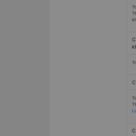
T
T
k
C
k
T
C
T
T
L
C