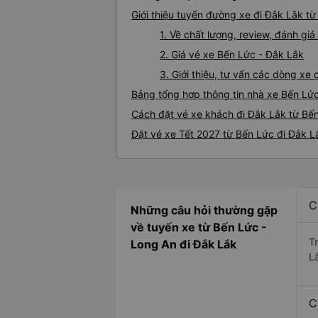
Giới thiệu tuyến đường xe đi Đắk Lắk t
1. Về chất lượng, review, đánh gi
2. Giá vé xe Bến Lức - Đắk Lắk
3. Giới thiệu, tư vấn các dòng x
Bảng tổng hợp thông tin nhà xe Bến Lứ
Cách đặt vé xe khách đi Đắk Lắk từ Bến
Đặt vé xe Tết 2027 từ Bến Lức đi Đắk L
C
Những câu hỏi thường gặp
về tuyến xe từ Bến Lức -
T
Long An đi Đắk Lắk
L
C