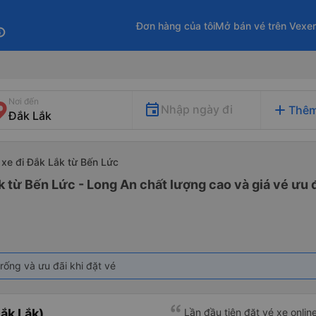
Đơn hàng của tôi
Mở bán vé trên Vexe
fo
Nơi đến
add
Nhập ngày đi
Thêm
xe đi Đắk Lắk từ Bến Lức
k từ Bến Lức - Long An chất lượng cao và giá vé ưu 
rống và ưu đãi khi đặt vé
ắk Lắk)
Lần đầu tiên đặt vé xe onlin