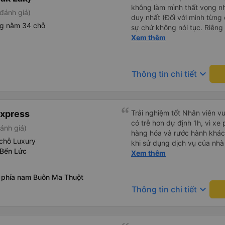
không làm mình thất vọng n
đánh giá)
duy nhất (Đối với mình từng đ
ng nằm 34 chỗ
sự chứ không nói tục. Riêng 
rồi. Chú tài xế còn uống pe
Xem thêm
hút thuốc phè phè như các x
Được nằm đúng giường đã đặ
keyboard_arrow_down
Thông tin chi tiết
Express
Trải nghiệm tốt Nhân viên vu
có trễ hơn dự định 1h, vì xe
ánh giá)
hàng hóa và rước hành khách
chỗ Luxury
khi sử dụng dịch vụ của nhà 
 Bến Lức
thiệu cho người thân sử dụn
Xem thêm
 phía nam Buôn Ma Thuột
keyboard_arrow_down
Thông tin chi tiết