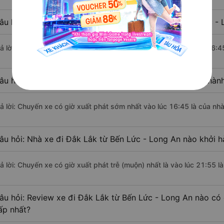
âu hỏi: Mỗi ngày có bao nhiêu chuyến xe khách Bến Lức - 
rả lời: Trung bình mỗi ngày có khoảng 16 chuyến xe bắt đầu từ 16:4
âu hỏi: Nhà xe đi Bến Lức - Long An Đắk Lắk nào khởi hàn
rả lời: Chuyến xe có giờ xuất phát sớm nhất vào lúc 16:45 là của nh
âu hỏi: Nhà xe đi Đắk Lắk từ Bến Lức - Long An nào khởi h
rả lời: Chuyến xe có giờ xuất phát trễ (muộn) nhất là vào lúc 21:55 
âu hỏi: Review xe đi Đắk Lắk từ Bến Lức - Long An nào có c
ấp nhất?