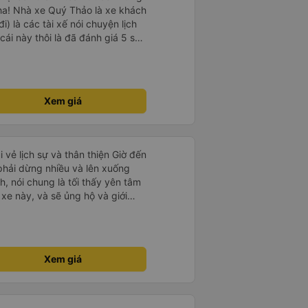
ha! Nhà xe Quý Thảo là xe khách
i) là các tài xế nói chuyện lịch
cái này thôi là đã đánh giá 5 sao
psi rất dễ thương chứ không có
e khác. Đón trả đúng điểm.
t. Nói chung 10 điểm.
Xem giá
i vẻ lịch sự và thân thiện Giờ đến
 phải dừng nhiều và lên xuống
, nói chung là tối thấy yên tâm
xe này, và sẽ ủng hộ và giới
g dịch vụ của nhà xe này
Xem giá