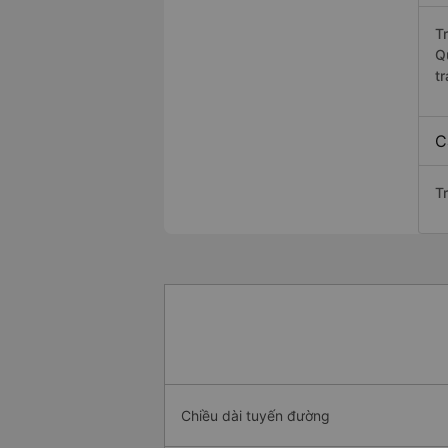
T
Q
t
C
T
Chiều dài tuyến đường