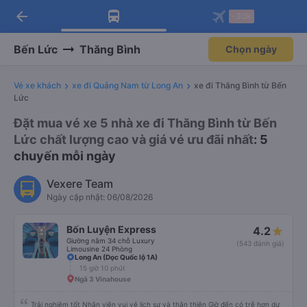
arrow_back
Tải app Vexere ngay!
Tải app Vexere
-30k
Mở app
Mở app
Nhận ưu đãi thành viên độc
-30k/ghế khi đặt vé máy bay qua
quyền
app
Bến Lức
Thăng Bình
Chọn ngày
Vé xe khách
xe đi Quảng Nam từ Long An
xe đi Thăng Bình từ Bến
Lức
Đặt mua vé xe 5 nhà xe đi Thăng Bình từ Bến
Lức chất lượng cao và giá vé ưu đãi nhất
: 5
chuyến mỗi ngày
Vexere Team
Ngày cập nhật: 06/08/2026
Bốn Luyện Express
4.2
Giường nằm 34 chỗ Luxury
(543 đánh giá)
Limousine 24 Phòng
Long An (Dọc Quốc lộ 1A)
15 giờ 10 phút
Ngã 3 Vinahouse
Trải nghiệm tốt Nhân viên vui vẻ lịch sự và thân thiện Giờ đến có trễ hơn dự