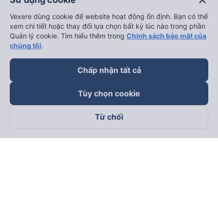
close
Vexere dùng cookie để website hoạt động ổn định. Bạn có thể
Thuê xe
xem chi tiết hoặc thay đổi lựa chọn bất kỳ lúc nào trong phần
Quản lý cookie. Tìm hiểu thêm trong
Chính sách bảo mật của
Hà Nội đi Ninh Bình
chúng tôi
.
Hà Nội đi Hạ Long
Chấp nhận tất cả
Hà Nội đi Sa Pa
Hà Nội đi Tam Đảo
Tùy chọn cookie
Đà Nẵng đi Hội An
Từ chối
Đà Nẵng đi Huế
Hải Phòng đi Hà Nội
Xem tất cả tuyến đường