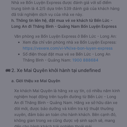
Nhà xe Bốn Luyện Express được đánh giá với số điểm
trung bình là 4.2/5 dựa trên 539 đánh giá của khách hàng
đã trải nghiệm dịch vụ của nhà xe này.
h. Thông tin liên hệ, đặt mua vé xe khách từ Bến Lức -
Long An đi Thăng Bình - Quảng Nam Bốn Luyện Express
Văn phòng xe Bốn Luyện Express ở Bến Lức - Long An:
Xem địa chỉ văn phòng nhà xe Bốn Luyện Express:
https://vexere.com/vi-VN/xe-bon-luyen-express
Số điện thoại đặt mua vé xe Bến Lức - Long An
Thăng Bình - Quảng Nam:
1900 888684
🚌 2. Xe Mai Quyên khởi hành tại undefined
a. Giới thiệu xe Mai Quyên
Xe khách Mai Quyên là hãng xe uy tín, có nhiều năm kinh
nghiệm hoạt động trên tuyến đường từ Bến Lức - Long
An đi Thăng Bình - Quảng Nam. Hãng xe sở hữu dàn xe
đời mới, được bảo dưỡng và kiểm tra kỹ thuật thường
xuyên, đảm bảo an toàn cho hành khách. Bên cạnh đó,
không gian trong xe cũng được vệ sinh sạch sẽ, mang
đến cho hành khách trải nghiệm thoải mái.