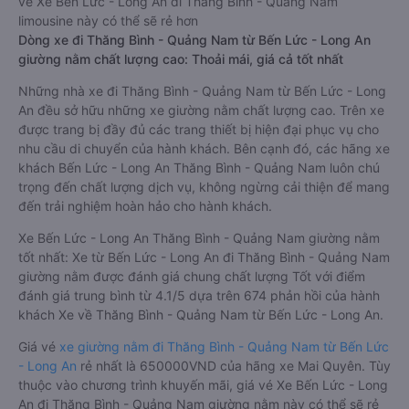
vé Xe Bến Lức - Long An đi Thăng Bình - Quảng Nam
limousine này có thể sẽ rẻ hơn
Dòng xe đi Thăng Bình - Quảng Nam từ Bến Lức - Long An
giường nằm chất lượng cao: Thoải mái, giá cả tốt nhất
Những nhà xe đi Thăng Bình - Quảng Nam từ Bến Lức - Long
An đều sở hữu những xe giường nằm chất lượng cao. Trên xe
được trang bị đầy đủ các trang thiết bị hiện đại phục vụ cho
nhu cầu di chuyển của hành khách. Bên cạnh đó, các hãng xe
khách Bến Lức - Long An Thăng Bình - Quảng Nam luôn chú
trọng đến chất lượng dịch vụ, không ngừng cải thiện để mang
đến trải nghiệm hoàn hảo cho hành khách.
Xe Bến Lức - Long An Thăng Bình - Quảng Nam giường nằm
tốt nhất: Xe từ Bến Lức - Long An đi Thăng Bình - Quảng Nam
giường nằm được đánh giá chung chất lượng Tốt với điểm
đánh giá trung bình từ 4.1/5 dựa trên 674 phản hồi của hành
khách Xe về Thăng Bình - Quảng Nam từ Bến Lức - Long An.
Giá vé
xe giường nằm đi Thăng Bình - Quảng Nam từ Bến Lức
- Long An
rẻ nhất là 650000VND của hãng xe Mai Quyên. Tùy
thuộc vào chương trình khuyến mãi, giá vé Xe Bến Lức - Long
An đi Thăng Bình - Quảng Nam giường nằm này có thể sẽ rẻ