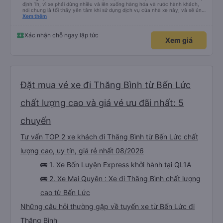
định 1h, vì xe phải dừng nhiều và lên xuống hàng hóa và rước hành khách,
nói chung là tối thấy yên tâm khi sử dụng dịch vụ của nhà xe này, và sẽ ủng
hộ và giới thiệu cho người thân sử dụng dịch vụ của nhà xe này
Xem thêm
Xác nhận chỗ ngay lập tức
Xem giá
Đặt mua vé xe đi Thăng Bình từ Bến Lức
chất lượng cao và giá vé ưu đãi nhất: 5
chuyến
Tư vấn TOP 2 xe khách đi Thăng Bình từ Bến Lức chất
lượng cao, uy tín, giá rẻ nhất 08/2026
🚌 1. Xe Bốn Luyện Express khởi hành tại QL1A
🚌 2. Xe Mai Quyên : Xe đi Thăng Bình chất lượng
cao từ Bến Lức
Những câu hỏi thường gặp về tuyến xe từ Bến Lức đi
Thăng Bình