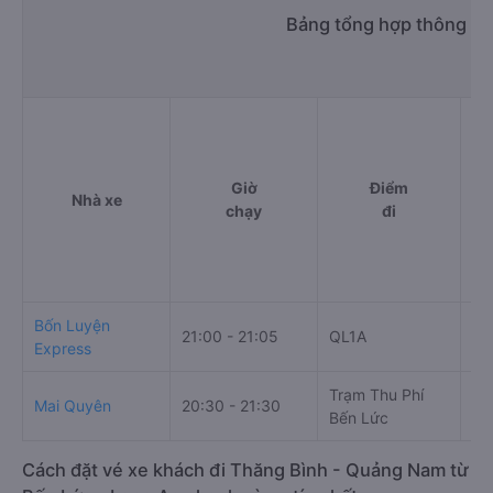
KDL Vinahouse
f. Giá vé giá xe khách đi Thăng Bình - Quảng Nam từ Bến
Lức - Long An Mai Quyên
giường nằm đôi 850000đ/vé
giường nằm 650000đ/vé
limousine 650000đ/vé
g. Review, đánh giá chất lượng xe Mai Quyên
Nhà xe Mai Quyên được đánh giá với số điểm trung bình là
4.0/5 dựa trên 135 đánh giá của khách hàng đã trải
nghiệm dịch vụ của nhà xe này.
h. Thông tin liên hệ, đặt mua vé xe khách từ Bến Lức -
Long An đi Thăng Bình - Quảng Nam Mai Quyên
Văn phòng xe Mai Quyên ở Bến Lức - Long An:
Xem địa chỉ văn phòng nhà xe Mai Quyên:
https://vexere.com/vi-VN/xe-mai-quyen
Số điện thoại đặt mua vé xe Bến Lức - Long An
Thăng Bình - Quảng Nam:
1900 888684