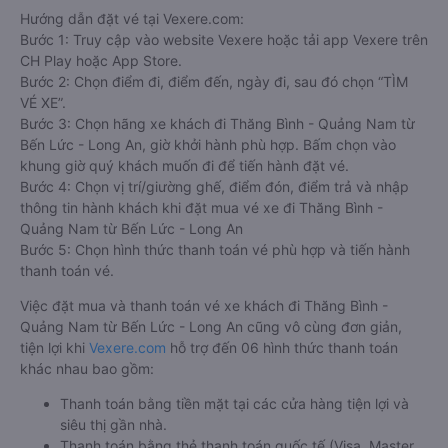
Bến Lức
Qu
Cách đặt vé xe khách đi Thăng Bình - Quảng Nam từ
Bến Lức - Long An nhanh và uy tín nhất
Việc có rất nhiều nhà xe Bến Lức - Long An Thăng Bình -
Quảng Nam giúp cho du khách có đa dạng sự lựa chọn. Đây
cũng có thể là một điều bất lợi làm cho hàng khách không biết
nên chọn nhà xe nào là phù hợp với mình. Bên cạnh đó, việc
đảm bảo giữ chỗ, có được chỗ ngồi yêu thích sau khi đặt vé
xe đi Thăng Bình - Quảng Nam từ Bến Lức - Long An giữa nhà
xe với khách hàng sau khi đặt trực tiếp vẫn chưa được đảm
bảo 100%.
Cho nên để dễ dàng so sánh giá, xem đánh giá chất lượng
các nhà xe đi, được đảm bảo quyền lợi cao nhất, được hưởng
nhiều ưu đãi giảm giá vé xe khách Bến Lức - Long An Thăng
Bình - Quảng Nam, hành khách có thể đặt mua tại website
Vexere.com
- Hệ thống đặt vé xe khách chất lượng, và uy tín
nhất tại Việt Nam, đảm bảo giữ chỗ 100%. Đối với bất cứ giao
dịch đặt mua vé xe khách đi Thăng Bình - Quảng Nam từ Bến
Lức - Long An nào của quý khách tại trang web
Vexere.com