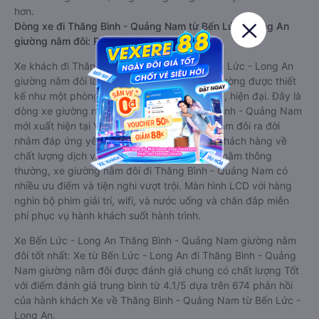
hơn.
Dòng xe đi Thăng Bình - Quảng Nam từ Bến Lức - Long An
giường nằm đôi: Riêng tư, đầy đủ tiện nghi
Xe khách đi Thăng Bình - Quảng Nam từ Bến Lức - Long An
giường nằm đôi là loại xe đặc biệt. Với mỗi giường được thiết
kế như một phòng ngủ khách sạn sang trọng, hiện đại. Đây là
dòng xe giường nằm cho cặp đôi đi Thăng Bình - Quảng Nam
mới xuất hiện tại Việt Nam. Loại xe giường nằm đôi ra đời
nhằm đáp ứng yêu cầu ngày càng cao của khách hàng về
chất lượng dịch vụ vận tải. So với xe giường nằm thông
thường, xe giường nằm đôi đi Thăng Bình - Quảng Nam có
nhiều ưu điểm và tiện nghi vượt trội. Màn hình LCD với hàng
nghìn bộ phim giải trí, wifi, và nước uống và chăn đắp miễn
phí phục vụ hành khách suốt hành trình.
Xe Bến Lức - Long An Thăng Bình - Quảng Nam giường nằm
đôi tốt nhất: Xe từ Bến Lức - Long An đi Thăng Bình - Quảng
Nam giường nằm đôi được đánh giá chung có chất lượng Tốt
với điểm đánh giá trung bình từ 4.1/5 dựa trên 674 phản hồi
của hành khách Xe về Thăng Bình - Quảng Nam từ Bến Lức -
Long An.