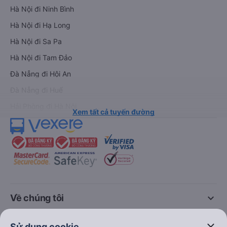
Tải ứng dụng Vexere ngay
Vé xe khách
Vé tàu hỏa
Xe đi Buôn Mê Thuột từ Sài Gòn
Vé tàu Sài Gòn Nha Trang
Xe đi Vũng Tàu từ Sài Gòn
Vé tàu Sài Gòn Phan Thiết
Xe đi Nha Trang từ Sài Gòn
Vé tàu Sài Gòn Đà Nẵng
Xe đi Đà Lạt từ Sài Gòn
Vé tàu Sài Gòn Hà Nội
Xe đi Sapa từ Hà Nội
Vé tàu Nha Trang Đà Nẵn
Xe đi Hải Phòng từ Hà Nội
Vé tàu Đà Nẵng Huế
Xe đi Vinh từ Hà Nội
Vé tàu Hà Nội Vinh
Sử dụng cookie