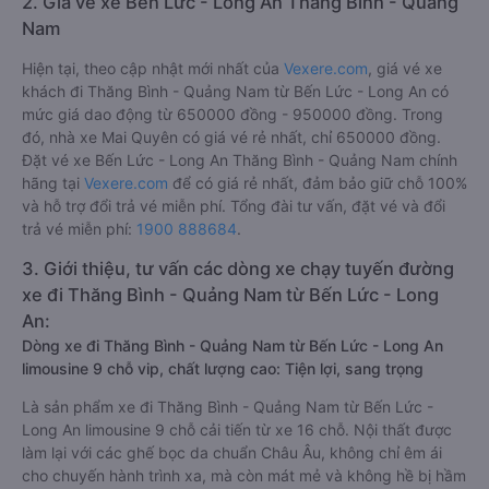
2. Giá vé xe Bến Lức - Long An Thăng Bình - Quảng
Nam
Hiện tại, theo cập nhật mới nhất của
Vexere.com
, giá vé xe
khách đi Thăng Bình - Quảng Nam từ Bến Lức - Long An có
mức giá dao động từ 650000 đồng - 950000 đồng. Trong
đó, nhà xe Mai Quyên có giá vé rẻ nhất, chỉ 650000 đồng.
Đặt vé xe Bến Lức - Long An Thăng Bình - Quảng Nam chính
hãng tại
Vexere.com
để có giá rẻ nhất, đảm bảo giữ chỗ 100%
và hỗ trợ đổi trả vé miễn phí. Tổng đài tư vấn, đặt vé và đổi
trả vé miễn phí:
1900 888684
.
3. Giới thiệu, tư vấn các dòng xe chạy tuyến đường
xe đi Thăng Bình - Quảng Nam từ Bến Lức - Long
An:
Dòng xe đi Thăng Bình - Quảng Nam từ Bến Lức - Long An
limousine 9 chỗ vip, chất lượng cao: Tiện lợi, sang trọng
Là sản phẩm xe đi Thăng Bình - Quảng Nam từ Bến Lức -
Long An limousine 9 chỗ cải tiến từ xe 16 chỗ. Nội thất được
làm lại với các ghế bọc da chuẩn Châu Âu, không chỉ êm ái
cho chuyến hành trình xa, mà còn mát mẻ và không hề bị hầm