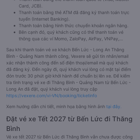
đều được Vexere cam kết giải quyết sự cố. Chính sách tặng
coupon giảm giá hoặc hoàn tiền sẽ tùy theo từng trường hợp
sự việc.
Hướng dẫn đặt vé tại Vexere.com:
Bước 1: Truy cập vào website Vexere hoặc tải app Vexere trên
CH Play hoặc App Store.
Bước 2: Chọn điểm đi, điểm đến, ngày đi, sau đó chọn “TÌM
VÉ XE”.
Bước 3: Chọn hãng xe khách đi Thăng Bình - Quảng Nam từ
Bến Lức - Long An, giờ khởi hành phù hợp. Bấm chọn vào
khung giờ quý khách muốn đi để tiến hành đặt vé.
Bước 4: Chọn vị trí/giường ghế, điểm đón, điểm trả và nhập
thông tin hành khách khi đặt mua vé xe đi Thăng Bình -
Quảng Nam từ Bến Lức - Long An
Bước 5: Chọn hình thức thanh toán vé phù hợp và tiến hành
thanh toán vé.
Việc đặt mua và thanh toán vé xe khách đi Thăng Bình -
Quảng Nam từ Bến Lức - Long An cũng vô cùng đơn giản,
tiện lợi khi
Vexere.com
hỗ trợ đến 06 hình thức thanh toán
khác nhau bao gồm: