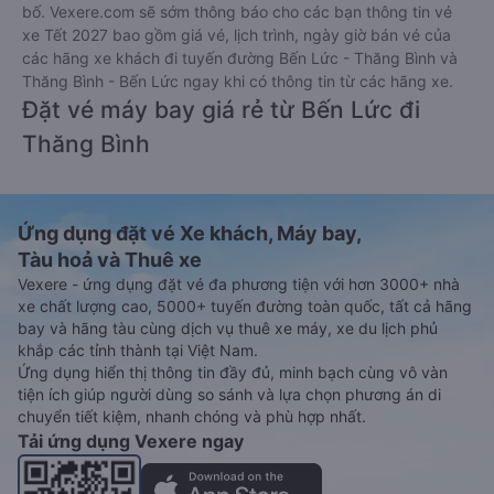
Thanh toán bằng tiền mặt tại các cửa hàng tiện lợi và
siêu thị gần nhà.
Thanh toán bằng thẻ thanh toán quốc tế (Visa, Master
Card, JCB).
Thanh toán bằng thẻ ATM đã đăng ký thanh toán trực
tuyến (Internet Banking).
Thanh toán bằng hình thức chuyển khoản ngân hàng.
Bên cạnh đó, quý khách cũng có thể thanh toán vé
thông qua các ví Momo, ZaloPay, AirPay, VNPay,…
Sau khi thanh toán vé xe khách Bến Lức - Long An Thăng
Bình - Quảng Nam thành công, Vexere sẽ gửi tin nhắn/email
xác nhận thành công đến số điện thoại/email mà quý khách
đã đăng ký. Đến ngày đi, quý khách vui lòng có mặt tại điểm
đón trước 30 phút giờ khởi hành để chuẩn bị lên xe. Để kiểm
tra tình trạng vé xe đi Thăng Bình - Quảng Nam từ Bến Lức -
Long An đã đặt, quý khách vui lòng truy cập
https://vexere.com/vi-VN/booking/ticketinfo
Xem hướng dẫn chi tiết, minh họa bằng hình ảnh
tại đây.