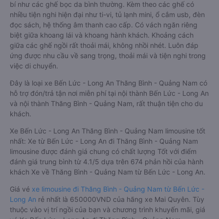
bí như các ghế bọc da bình thường. Kèm theo các ghế có
nhiều tiện nghi hiện đại như ti-vi, tủ lạnh mini, ổ cắm usb, đèn
đọc sách, hệ thống âm thanh cao cấp. Có vách ngăn riêng
biệt giữa khoang lái và khoang hành khách. Khoảng cách
giữa các ghế ngồi rất thoải mái, không nhồi nhét. Luôn đáp
ứng được nhu cầu về sang trọng, thoải mái và tiện nghi trong
việc di chuyển.
Đây là loại xe Bến Lức - Long An Thăng Bình - Quảng Nam có
hỗ trợ đón/trả tận nơi miễn phí tại nội thành Bến Lức - Long An
và nội thành Thăng Bình - Quảng Nam, rất thuận tiện cho du
khách.
Xe Bến Lức - Long An Thăng Bình - Quảng Nam limousine tốt
nhất: Xe từ Bến Lức - Long An đi Thăng Bình - Quảng Nam
limousine được đánh giá chung có chất lượng Tốt với điểm
đánh giá trung bình từ 4.1/5 dựa trên 674 phản hồi của hành
khách Xe về Thăng Bình - Quảng Nam từ Bến Lức - Long An.
Giá vé
xe limousine đi Thăng Bình - Quảng Nam từ Bến Lức -
Long An
rẻ nhất là 650000VND của hãng xe Mai Quyên. Tùy
thuộc vào vị trí ngồi của bạn và chương trình khuyến mãi, giá