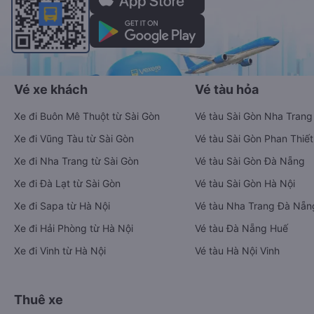
Đặt vé xe Tết 2027 từ Bến Lức đi Thăng
Bình
Vé xe tết 2027 từ Bến Lức đi Thăng Bình vẫn chưa được công
bố. Vexere.com sẽ sớm thông báo cho các bạn thông tin vé
xe Tết 2027 bao gồm giá vé, lịch trình, ngày giờ bán vé của
các hãng xe khách đi tuyến đường Bến Lức - Thăng Bình và
Thăng Bình - Bến Lức ngay khi có thông tin từ các hãng xe.
Đặt vé máy bay giá rẻ từ Bến Lức đi
Thăng Bình
Ứng dụng đặt vé Xe khách, Máy bay,
Tàu hoả và Thuê xe
Vexere - ứng dụng đặt vé đa phương tiện với hơn 3000+ nhà
xe chất lượng cao, 5000+ tuyến đường toàn quốc, tất cả hãng
bay và hãng tàu cùng dịch vụ thuê xe máy, xe du lịch phủ
khắp các tỉnh thành tại Việt Nam.
Ứng dụng hiển thị thông tin đầy đủ, minh bạch cùng vô vàn
tiện ích giúp người dùng so sánh và lựa chọn phương án di
chuyển tiết kiệm, nhanh chóng và phù hợp nhất.