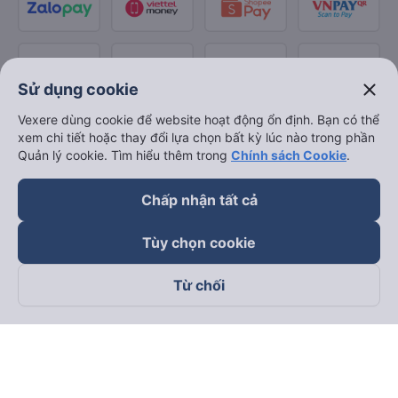
close
Sử dụng cookie
Vexere dùng cookie để website hoạt động ổn định. Bạn có thể
xem chi tiết hoặc thay đổi lựa chọn bất kỳ lúc nào trong phần
Quản lý cookie. Tìm hiểu thêm trong
Chính sách Cookie
.
Chấp nhận tất cả
Tùy chọn cookie
Từ chối
Theo dõi chúng tôi trên
Facebook
Tiktok
Youtube
Công ty TNHH Thương Mại Dịch Vụ Vexere