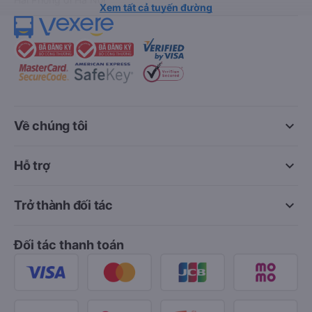
Xem tất cả tuyến đường
keyboard_arrow_down
Về chúng tôi
keyboard_arrow_down
Hỗ trợ
keyboard_arrow_down
Trở thành đối tác
Đối tác thanh toán