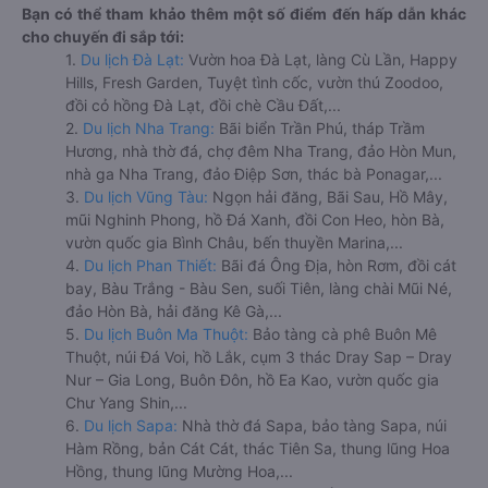
Bạn có thể tham khảo thêm một số điểm đến hấp dẫn khác
cho chuyến đi sắp tới:
1.
Du lịch Đà Lạt:
Vườn hoa Đà Lạt, làng Cù Lần, Happy
Hills, Fresh Garden, Tuyệt tình cốc, vườn thú Zoodoo,
đồi cỏ hồng Đà Lạt, đồi chè Cầu Đất,...
2.
Du lịch Nha Trang:
Bãi biển Trần Phú, tháp Trầm
Hương, nhà thờ đá, chợ đêm Nha Trang, đảo Hòn Mun,
nhà ga Nha Trang, đảo Điệp Sơn, thác bà Ponagar,...
3.
Du lịch Vũng Tàu:
Ngọn hải đăng, Bãi Sau, Hồ Mây,
mũi Nghinh Phong, hồ Đá Xanh, đồi Con Heo, hòn Bà,
vườn quốc gia Bình Châu, bến thuyền Marina,...
4.
Du lịch Phan Thiết:
Bãi đá Ông Địa, hòn Rơm, đồi cát
bay, Bàu Trắng - Bàu Sen, suối Tiên, làng chài Mũi Né,
đảo Hòn Bà, hải đăng Kê Gà,...
5.
Du lịch Buôn Ma Thuột:
Bảo tàng cà phê Buôn Mê
Thuột, núi Đá Voi, hồ Lắk, cụm 3 thác Dray Sap – Dray
Nur – Gia Long, Buôn Đôn, hồ Ea Kao, vườn quốc gia
Chư Yang Shin,...
6.
Du lịch Sapa:
Nhà thờ đá Sapa, bảo tàng Sapa, núi
Hàm Rồng, bản Cát Cát, thác Tiên Sa, thung lũng Hoa
Hồng, thung lũng Mường Hoa,...