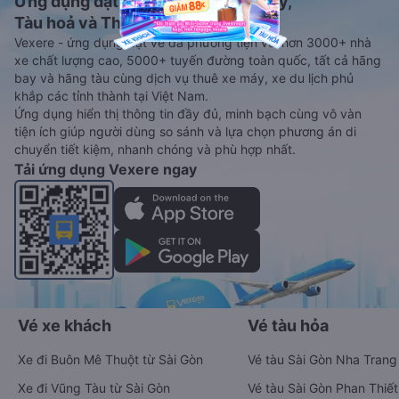
Ứng dụng đặt vé Xe khách, Máy bay,
Tàu hoả và Thuê xe
Vexere - ứng dụng đặt vé đa phương tiện với hơn 3000+ nhà
xe chất lượng cao, 5000+ tuyến đường toàn quốc, tất cả hãng
bay và hãng tàu cùng dịch vụ thuê xe máy, xe du lịch phủ
khắp các tỉnh thành tại Việt Nam.
Ứng dụng hiển thị thông tin đầy đủ, minh bạch cùng vô vàn
tiện ích giúp người dùng so sánh và lựa chọn phương án di
chuyển tiết kiệm, nhanh chóng và phù hợp nhất.
Tải ứng dụng Vexere ngay
Vé xe khách
Vé tàu hỏa
Xe đi Buôn Mê Thuột từ Sài Gòn
Vé tàu Sài Gòn Nha Trang
Xe đi Vũng Tàu từ Sài Gòn
Vé tàu Sài Gòn Phan Thiết