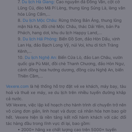
7.
Du lịch Hà Giang:
Cao nguyên đá Đồng Văn, cột cờ
Lũng Cú, đèo Mã Pí Lèng, thung lũng Sủng Là, làng văn
hóa Lũng Cẩm,...
8.
Du lịch Mộc Châu:
Rừng thông Bản Áng, thung lũng
mận Nà Ka, đồi chè Mộc Châu, thác Dải Yếm, bản Pa
Phách, hang dơi, khu du lịch Happy Land,...
9.
Du lịch Hải Phòng:
Biển Đồ Sơn, đảo Hòn Dấu, vịnh
Lan Hạ, đảo Bạch Long Vỹ, núi Voi, khu di tích Tràng
Kênh,...
10.
Du lịch Nghệ An:
Biển Cửa Lò, đảo Lan Châu, vườn
quốc gia Pù Mát, đồi chè Thanh Chương, đảo Hòn Ngư,
cánh đồng hoa hướng dương, đồng cừu Nghệ An, biển
Thiên Cầm,...
Vexere.com
là hệ thống hỗ trợ đặt vé xe khách, máy bay, tàu
hoả và thuê xe máy, xe du lịch trên nhiều tuyến đường khắp
cả nước.
Với Vexere, việc lập kế hoạch cho hành trình di chuyển trở nên
vô cùng đơn giản, linh hoạt và được cá nhân hóa hơn bao giờ
hết. Vexere hiện là nền tảng kết nối hành khách với các đối
tác hàng đầu trong lĩnh vực đi lại, bao gồm:
• 2000+ hãng xe chất lượng cao trên 5000+ tuyến