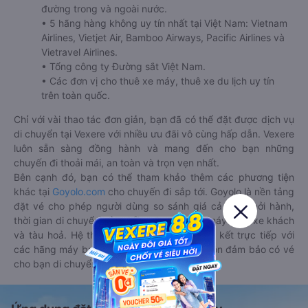
đường trong và ngoài nước.
• 5 hãng hàng không uy tín nhất tại Việt Nam: Vietnam
Airlines, Vietjet Air, Bamboo Airways, Pacific Airlines và
Vietravel Airlines.
• Tổng công ty Đường sắt Việt Nam.
• Các đơn vị cho thuê xe máy, thuê xe du lịch uy tín
trên toàn quốc.
Chỉ với vài thao tác đơn giản, bạn đã có thể đặt được dịch vụ
di chuyển tại Vexere với nhiều ưu đãi vô cùng hấp dẫn. Vexere
luôn sẵn sàng đồng hành và mang đến cho bạn những
chuyến đi thoải mái, an toàn và trọn vẹn nhất.
Bên cạnh đó, bạn có thể tham khảo thêm các phương tiện
khác tại
Goyolo.com
cho chuyến đi sắp tới. Goyolo là nền tảng
đặt vé cho phép người dùng so sánh giá cả, giờ khởi hành,
thời gian di chuyển của nhiều phương tiện máy bay, xe khách
và tàu hoả. Hệ thống của Goyolo được liên kết trực tiếp với
các hãng máy bay, xe khách và tàu hoả, luôn đảm bảo có vé
cho bạn di chuyển.