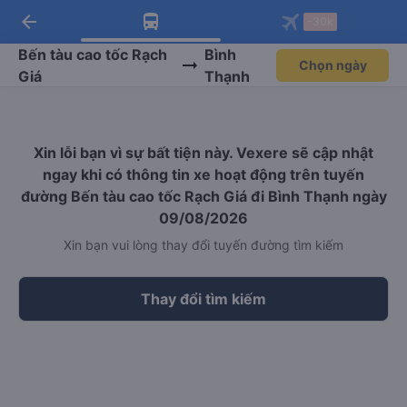
arrow_back
Tải app Vexere ngay!
Tải app Vexere
-30k
Mở app
Mở app
Nhận ưu đãi thành viên độc
-30k/ghế khi đặt vé máy bay qua
quyền
app
Bến tàu cao tốc Rạch
Bình
Chọn ngày
Giá
Thạnh
Xin lỗi bạn vì sự bất tiện này. Vexere sẽ cập nhật
ngay khi có thông tin xe hoạt động trên tuyến
đường Bến tàu cao tốc Rạch Giá đi Bình Thạnh ngày
09/08/2026
Xin bạn vui lòng thay đổi tuyến đường tìm kiếm
Thay đổi tìm kiếm