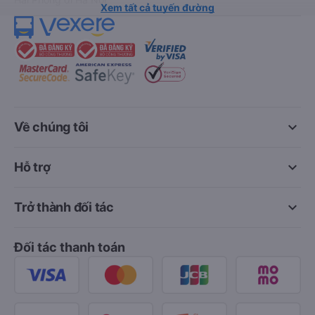
Xem tất cả tuyến đường
keyboard_arrow_down
Về chúng tôi
keyboard_arrow_down
Hỗ trợ
keyboard_arrow_down
Trở thành đối tác
Đối tác thanh toán