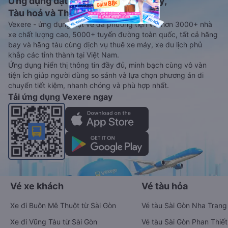
Ứng dụng đặt vé Xe khách, Máy bay,
Tàu hoả và Thuê xe
Vexere - ứng dụng đặt vé đa phương tiện với hơn 3000+ nhà
xe chất lượng cao, 5000+ tuyến đường toàn quốc, tất cả hãng
bay và hãng tàu cùng dịch vụ thuê xe máy, xe du lịch phủ
khắp các tỉnh thành tại Việt Nam.
Ứng dụng hiển thị thông tin đầy đủ, minh bạch cùng vô vàn
tiện ích giúp người dùng so sánh và lựa chọn phương án di
chuyển tiết kiệm, nhanh chóng và phù hợp nhất.
Tải ứng dụng Vexere ngay
Vé xe khách
Vé tàu hỏa
Xe đi Buôn Mê Thuột từ Sài Gòn
Vé tàu Sài Gòn Nha Trang
Xe đi Vũng Tàu từ Sài Gòn
Vé tàu Sài Gòn Phan Thiết