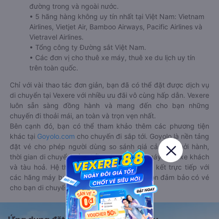
đường trong và ngoài nước.
• 5 hãng hàng không uy tín nhất tại Việt Nam: Vietnam
Airlines, Vietjet Air, Bamboo Airways, Pacific Airlines và
Vietravel Airlines.
• Tổng công ty Đường sắt Việt Nam.
• Các đơn vị cho thuê xe máy, thuê xe du lịch uy tín
trên toàn quốc.
Chỉ với vài thao tác đơn giản, bạn đã có thể đặt được dịch vụ
di chuyển tại Vexere với nhiều ưu đãi vô cùng hấp dẫn. Vexere
luôn sẵn sàng đồng hành và mang đến cho bạn những
chuyến đi thoải mái, an toàn và trọn vẹn nhất.
Bên cạnh đó, bạn có thể tham khảo thêm các phương tiện
khác tại
Goyolo.com
cho chuyến đi sắp tới. Goyolo là nền tảng
đặt vé cho phép người dùng so sánh giá cả, giờ khởi hành,
thời gian di chuyển của nhiều phương tiện máy bay, xe khách
và tàu hoả. Hệ thống của Goyolo được liên kết trực tiếp với
các hãng máy bay, xe khách và tàu hoả, luôn đảm bảo có vé
cho bạn di chuyển.