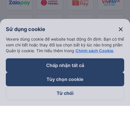
close
Sử dụng cookie
Vexere dùng cookie để website hoạt động ổn định. Bạn có thể
xem chi tiết hoặc thay đổi lựa chọn bất kỳ lúc nào trong phần
Quản lý cookie. Tìm hiểu thêm trong
Chính sách Cookie
.
Chấp nhận tất cả
Tùy chọn cookie
Từ chối
Theo dõi chúng tôi trên
Facebook
Tiktok
Youtube
Công ty TNHH Thương Mại Dịch Vụ Vexere