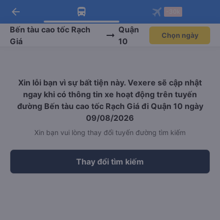
arrow_back
Tải app Vexere ngay!
Tải app Vexere
-30k
Mở app
Mở app
Nhận ưu đãi thành viên độc
-30k/ghế khi đặt vé máy bay qua
quyền
app
Bến tàu cao tốc Rạch
Quận
Chọn ngày
Giá
10
Xin lỗi bạn vì sự bất tiện này. Vexere sẽ cập nhật
ngay khi có thông tin xe hoạt động trên tuyến
đường Bến tàu cao tốc Rạch Giá đi Quận 10 ngày
09/08/2026
Xin bạn vui lòng thay đổi tuyến đường tìm kiếm
Thay đổi tìm kiếm