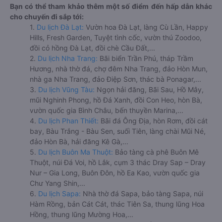
Bạn có thể tham khảo thêm một số điểm đến hấp dẫn khác
cho chuyến đi sắp tới:
1.
Du lịch Đà Lạt:
Vườn hoa Đà Lạt, làng Cù Lần, Happy
Hills, Fresh Garden, Tuyệt tình cốc, vườn thú Zoodoo,
đồi cỏ hồng Đà Lạt, đồi chè Cầu Đất,...
2.
Du lịch Nha Trang:
Bãi biển Trần Phú, tháp Trầm
Hương, nhà thờ đá, chợ đêm Nha Trang, đảo Hòn Mun,
nhà ga Nha Trang, đảo Điệp Sơn, thác bà Ponagar,...
3.
Du lịch Vũng Tàu:
Ngọn hải đăng, Bãi Sau, Hồ Mây,
mũi Nghinh Phong, hồ Đá Xanh, đồi Con Heo, hòn Bà,
vườn quốc gia Bình Châu, bến thuyền Marina,...
4.
Du lịch Phan Thiết:
Bãi đá Ông Địa, hòn Rơm, đồi cát
bay, Bàu Trắng - Bàu Sen, suối Tiên, làng chài Mũi Né,
đảo Hòn Bà, hải đăng Kê Gà,...
5.
Du lịch Buôn Ma Thuột:
Bảo tàng cà phê Buôn Mê
Thuột, núi Đá Voi, hồ Lắk, cụm 3 thác Dray Sap – Dray
Nur – Gia Long, Buôn Đôn, hồ Ea Kao, vườn quốc gia
Chư Yang Shin,...
6.
Du lịch Sapa:
Nhà thờ đá Sapa, bảo tàng Sapa, núi
Hàm Rồng, bản Cát Cát, thác Tiên Sa, thung lũng Hoa
Hồng, thung lũng Mường Hoa,...