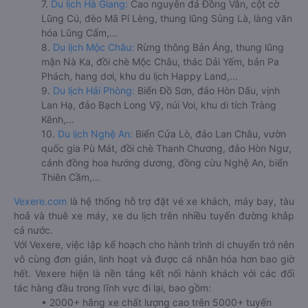
7.
Du lịch Hà Giang:
Cao nguyên đá Đồng Văn, cột cờ
Lũng Cú, đèo Mã Pí Lèng, thung lũng Sủng Là, làng văn
hóa Lũng Cẩm,...
8.
Du lịch Mộc Châu:
Rừng thông Bản Áng, thung lũng
mận Nà Ka, đồi chè Mộc Châu, thác Dải Yếm, bản Pa
Phách, hang dơi, khu du lịch Happy Land,...
9.
Du lịch Hải Phòng:
Biển Đồ Sơn, đảo Hòn Dấu, vịnh
Lan Hạ, đảo Bạch Long Vỹ, núi Voi, khu di tích Tràng
Kênh,...
10.
Du lịch Nghệ An:
Biển Cửa Lò, đảo Lan Châu, vườn
quốc gia Pù Mát, đồi chè Thanh Chương, đảo Hòn Ngư,
cánh đồng hoa hướng dương, đồng cừu Nghệ An, biển
Thiên Cầm,...
Vexere.com
là hệ thống hỗ trợ đặt vé xe khách, máy bay, tàu
hoả và thuê xe máy, xe du lịch trên nhiều tuyến đường khắp
cả nước.
Với Vexere, việc lập kế hoạch cho hành trình di chuyển trở nên
vô cùng đơn giản, linh hoạt và được cá nhân hóa hơn bao giờ
hết. Vexere hiện là nền tảng kết nối hành khách với các đối
tác hàng đầu trong lĩnh vực đi lại, bao gồm:
• 2000+ hãng xe chất lượng cao trên 5000+ tuyến