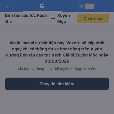
arrow_back
Tải app Vexere ngay!
Tải app Vexere
-30k
Mở app
Mở app
Nhận ưu đãi thành viên độc
-30k/ghế khi đặt vé máy bay qua
quyền
app
Bến tàu cao tốc Rạch
Xuyên
Chọn ngày
Giá
Mộc
Xin lỗi bạn vì sự bất tiện này. Vexere sẽ cập nhật
ngay khi có thông tin xe hoạt động trên tuyến
đường Bến tàu cao tốc Rạch Giá đi Xuyên Mộc ngày
08/08/2026
Xin bạn vui lòng thay đổi tuyến đường tìm kiếm
Thay đổi tìm kiếm