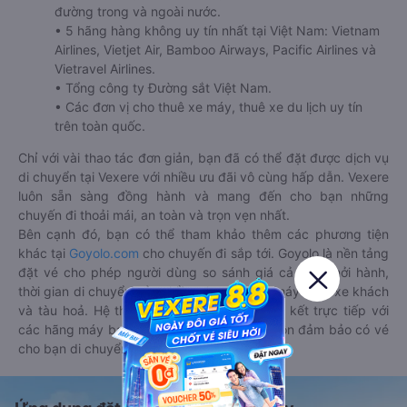
đường trong và ngoài nước.
• 5 hãng hàng không uy tín nhất tại Việt Nam: Vietnam
Airlines, Vietjet Air, Bamboo Airways, Pacific Airlines và
Vietravel Airlines.
• Tổng công ty Đường sắt Việt Nam.
• Các đơn vị cho thuê xe máy, thuê xe du lịch uy tín
trên toàn quốc.
Chỉ với vài thao tác đơn giản, bạn đã có thể đặt được dịch vụ
di chuyển tại Vexere với nhiều ưu đãi vô cùng hấp dẫn. Vexere
luôn sẵn sàng đồng hành và mang đến cho bạn những
chuyến đi thoải mái, an toàn và trọn vẹn nhất.
Bên cạnh đó, bạn có thể tham khảo thêm các phương tiện
khác tại
Goyolo.com
cho chuyến đi sắp tới. Goyolo là nền tảng
đặt vé cho phép người dùng so sánh giá cả, giờ khởi hành,
thời gian di chuyển của nhiều phương tiện máy bay, xe khách
và tàu hoả. Hệ thống của Goyolo được liên kết trực tiếp với
các hãng máy bay, xe khách và tàu hoả, luôn đảm bảo có vé
cho bạn di chuyển.