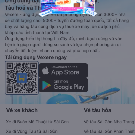
Ứng dụng đặt vé Xe khách, Máy bay,
Tàu hoả và Thuê xe
Vexere - ứng dụng đặt vé đa phương tiện với hơn 3000+ nhà
xe chất lượng cao, 5000+ tuyến đường toàn quốc, tất cả hãng
bay và hãng tàu cùng dịch vụ thuê xe máy, xe du lịch phủ
khắp các tỉnh thành tại Việt Nam.
Ứng dụng hiển thị thông tin đầy đủ, minh bạch cùng vô vàn
tiện ích giúp người dùng so sánh và lựa chọn phương án di
chuyển tiết kiệm, nhanh chóng và phù hợp nhất.
Tải ứng dụng Vexere ngay
Vé xe khách
Vé tàu hỏa
Xe đi Buôn Mê Thuột từ Sài Gòn
Vé tàu Sài Gòn Nha Trang
Xe đi Vũng Tàu từ Sài Gòn
Vé tàu Sài Gòn Phan Thiết