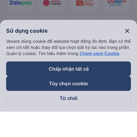
close
Sử dụng cookie
Vexere dùng cookie để website hoạt động ổn định. Bạn có thể
xem chi tiết hoặc thay đổi lựa chọn bất kỳ lúc nào trong phần
Quản lý cookie. Tìm hiểu thêm trong
Chính sách Cookie
.
Chấp nhận tất cả
Tùy chọn cookie
Từ chối
Theo dõi chúng tôi trên
Facebook
Tiktok
Youtube
Công ty TNHH Thương Mại Dịch Vụ Vexere