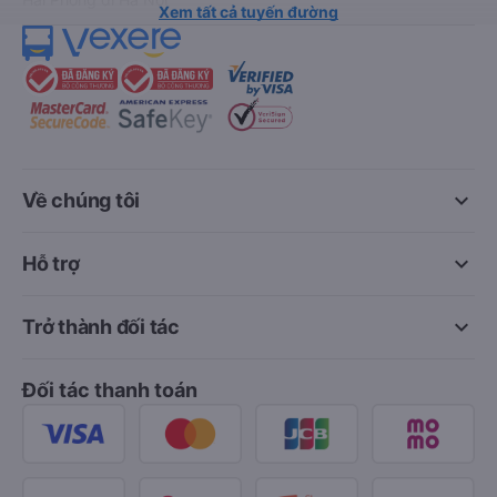
Xem tất cả tuyến đường
keyboard_arrow_down
Về chúng tôi
keyboard_arrow_down
Hỗ trợ
keyboard_arrow_down
Trở thành đối tác
Đối tác thanh toán