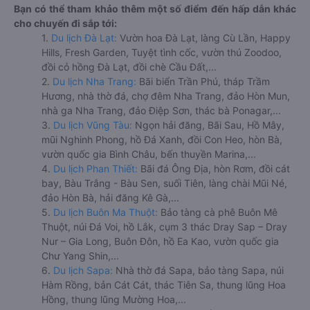
Bạn có thể tham khảo thêm một số điểm đến hấp dẫn khác
cho chuyến đi sắp tới:
1.
Du lịch Đà Lạt:
Vườn hoa Đà Lạt, làng Cù Lần, Happy
Hills, Fresh Garden, Tuyệt tình cốc, vườn thú Zoodoo,
đồi cỏ hồng Đà Lạt, đồi chè Cầu Đất,...
2.
Du lịch Nha Trang:
Bãi biển Trần Phú, tháp Trầm
Hương, nhà thờ đá, chợ đêm Nha Trang, đảo Hòn Mun,
nhà ga Nha Trang, đảo Điệp Sơn, thác bà Ponagar,...
3.
Du lịch Vũng Tàu:
Ngọn hải đăng, Bãi Sau, Hồ Mây,
mũi Nghinh Phong, hồ Đá Xanh, đồi Con Heo, hòn Bà,
vườn quốc gia Bình Châu, bến thuyền Marina,...
4.
Du lịch Phan Thiết:
Bãi đá Ông Địa, hòn Rơm, đồi cát
bay, Bàu Trắng - Bàu Sen, suối Tiên, làng chài Mũi Né,
đảo Hòn Bà, hải đăng Kê Gà,...
5.
Du lịch Buôn Ma Thuột:
Bảo tàng cà phê Buôn Mê
Thuột, núi Đá Voi, hồ Lắk, cụm 3 thác Dray Sap – Dray
Nur – Gia Long, Buôn Đôn, hồ Ea Kao, vườn quốc gia
Chư Yang Shin,...
6.
Du lịch Sapa:
Nhà thờ đá Sapa, bảo tàng Sapa, núi
Hàm Rồng, bản Cát Cát, thác Tiên Sa, thung lũng Hoa
Hồng, thung lũng Mường Hoa,...