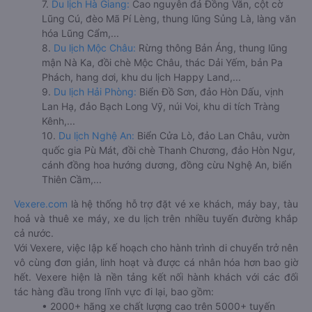
7.
Du lịch Hà Giang:
Cao nguyên đá Đồng Văn, cột cờ
Lũng Cú, đèo Mã Pí Lèng, thung lũng Sủng Là, làng văn
hóa Lũng Cẩm,...
8.
Du lịch Mộc Châu:
Rừng thông Bản Áng, thung lũng
mận Nà Ka, đồi chè Mộc Châu, thác Dải Yếm, bản Pa
Phách, hang dơi, khu du lịch Happy Land,...
9.
Du lịch Hải Phòng:
Biển Đồ Sơn, đảo Hòn Dấu, vịnh
Lan Hạ, đảo Bạch Long Vỹ, núi Voi, khu di tích Tràng
Kênh,...
10.
Du lịch Nghệ An:
Biển Cửa Lò, đảo Lan Châu, vườn
quốc gia Pù Mát, đồi chè Thanh Chương, đảo Hòn Ngư,
cánh đồng hoa hướng dương, đồng cừu Nghệ An, biển
Thiên Cầm,...
Vexere.com
là hệ thống hỗ trợ đặt vé xe khách, máy bay, tàu
hoả và thuê xe máy, xe du lịch trên nhiều tuyến đường khắp
cả nước.
Với Vexere, việc lập kế hoạch cho hành trình di chuyển trở nên
vô cùng đơn giản, linh hoạt và được cá nhân hóa hơn bao giờ
hết. Vexere hiện là nền tảng kết nối hành khách với các đối
tác hàng đầu trong lĩnh vực đi lại, bao gồm:
• 2000+ hãng xe chất lượng cao trên 5000+ tuyến