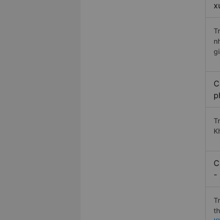
x
T
n
g
C
p
Tr
K
C
-
T
t