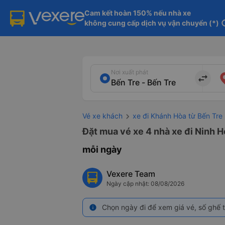
Cam kết hoàn 150% nếu nhà xe

không cung cấp dịch vụ vận chuyển (*)
in
Nơi xuất phát
import_export
Vé xe khách
xe đi Khánh Hòa từ Bến Tre
Đặt mua vé xe 4 nhà xe đi Ninh H
mỗi ngày
Vexere Team
Ngày cập nhật: 08/08/2026
Chọn ngày đi để xem giá vé, số ghế t
info