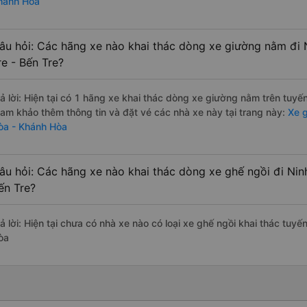
hánh Hòa
âu hỏi: Các hãng xe nào khai thác dòng xe giường nằm đi 
re - Bến Tre?
rả lời: Hiện tại có 1 hãng xe khai thác dòng xe giường nằm trên tuyế
ham khảo thêm thông tin và đặt vé các nhà xe này tại trang này:
Xe g
òa - Khánh Hòa
âu hỏi: Các hãng xe nào khai thác dòng xe ghế ngồi đi Nin
ến Tre?
ả lời: Hiện tại chưa có nhà xe nào có loại xe ghế ngồi khai thác tuyế
òa