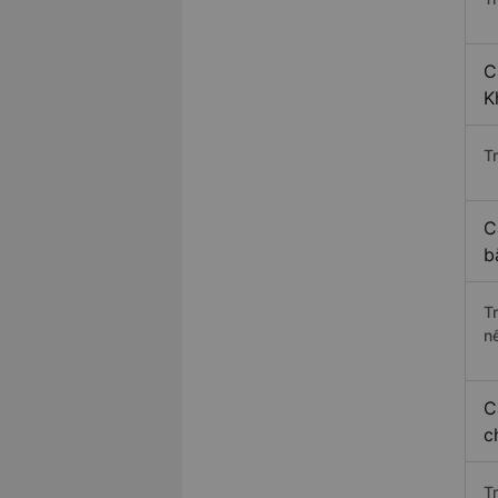
C
K
Tr
C
b
T
n
C
c
T