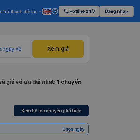
help_outline
phone
Hotline 24/7
Đăng nhập
re
Trở thành đối tác
arrow_drop_down
Xem giá
 ngày về
à giá vé ưu đãi nhất
: 1 chuyến
Xem bộ lọc chuyến phổ biến
Chọn ngày