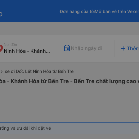
Đơn hàng của tôi
Mở bán vé trên Vexe
fo
Nơi đến
add
Nhập ngày đi
Thêm
xe đi Dốc Lết Ninh Hòa từ Bến Tre
òa - Khánh Hòa từ Bến Tre - Bến Tre chất lượng cao v
rống và ưu đãi khi đặt vé