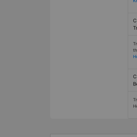
K
C
T
T
t
H
C
B
Tr
H