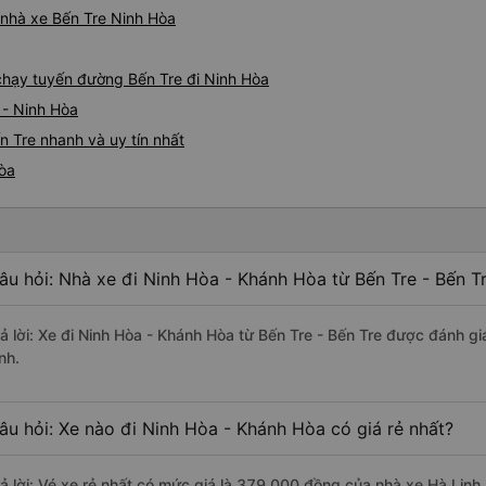
á nhà xe Bến Tre Ninh Hòa
 chạy tuyến đường Bến Tre đi Ninh Hòa
 - Ninh Hòa
n Tre nhanh và uy tín nhất
Hòa
âu hỏi: Nhà xe đi Ninh Hòa - Khánh Hòa từ Bến Tre - Bến T
rả lời: Xe đi Ninh Hòa - Khánh Hòa từ Bến Tre - Bến Tre được đánh gi
nh.
âu hỏi: Xe nào đi Ninh Hòa - Khánh Hòa có giá rẻ nhất?
rả lời: Vé xe rẻ nhất có mức giá là 379.000 đồng của nhà xe Hà Linh.