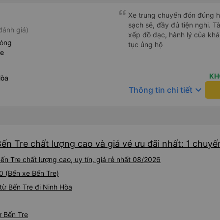
Xe trung chuyển đón đúng h, 
sạch sẽ, đầy đủ tiện nghi. Tà
đánh giá)
xếp đồ đạc, hành lý của khá
hòng
tục ủng hộ
re
KH
Hòa
keyboard_arrow_down
Thông tin chi tiết
ến Tre chất lượng cao và giá vé ưu đãi nhất: 1 chuyế
n Tre chất lượng cao, uy tín, giá rẻ nhất 08/2026
60 (Bến xe Bến Tre)
từ Bến Tre đi Ninh Hòa
ừ Bến Tre