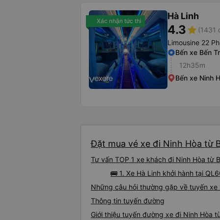
Hà Linh
Xác nhận tức thì
4.3
star
(1431 
Limousine 22 P
Bến xe Bến T
12h35m
Bến xe Ninh 
Đặt mua vé xe đi Ninh Hòa từ B
Tư vấn TOP 1 xe khách đi Ninh Hòa từ Bế
🚌 1. Xe Hà Linh khởi hành tại QL
Những câu hỏi thường gặp về tuyến xe 
Thông tin tuyến đường
Giới thiệu tuyến đường xe đi Ninh Hòa t