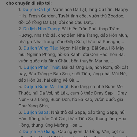
cho chuyến đi sắp tới:
1.
Du lịch Đà Lạt:
Vườn hoa Đà Lạt, làng Cù Lần, Happy
Hills, Fresh Garden, Tuyệt tình cốc, vườn thú Zoodoo,
đồi cỏ hồng Đà Lạt, đồi chè Cầu Đất,...
2.
Du lịch Nha Trang:
Bãi biển Trần Phú, tháp Trầm
Hương, nhà thờ đá, chợ đêm Nha Trang, đảo Hòn Mun,
nhà ga Nha Trang, đảo Điệp Sơn, thác bà Ponagar,...
3.
Du lịch Vũng Tàu:
Ngọn hải đăng, Bãi Sau, Hồ Mây,
mũi Nghinh Phong, hồ Đá Xanh, đồi Con Heo, hòn Bà,
vườn quốc gia Bình Châu, bến thuyền Marina,...
4.
Du lịch Phan Thiết:
Bãi đá Ông Địa, hòn Rơm, đồi cát
bay, Bàu Trắng - Bàu Sen, suối Tiên, làng chài Mũi Né,
đảo Hòn Bà, hải đăng Kê Gà,...
5.
Du lịch Buôn Ma Thuột:
Bảo tàng cà phê Buôn Mê
Thuột, núi Đá Voi, hồ Lắk, cụm 3 thác Dray Sap – Dray
Nur – Gia Long, Buôn Đôn, hồ Ea Kao, vườn quốc gia
Chư Yang Shin,...
6.
Du lịch Sapa:
Nhà thờ đá Sapa, bảo tàng Sapa, núi
Hàm Rồng, bản Cát Cát, thác Tiên Sa, thung lũng Hoa
Hồng, thung lũng Mường Hoa,...
7.
Du lịch Hà Giang:
Cao nguyên đá Đồng Văn, cột cờ