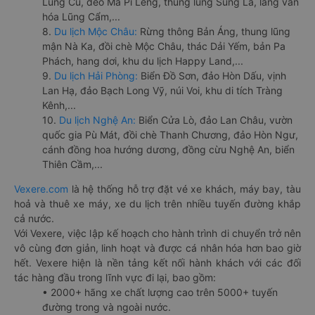
Lũng Cú, đèo Mã Pí Lèng, thung lũng Sủng Là, làng văn
hóa Lũng Cẩm,...
8.
Du lịch Mộc Châu:
Rừng thông Bản Áng, thung lũng
mận Nà Ka, đồi chè Mộc Châu, thác Dải Yếm, bản Pa
Phách, hang dơi, khu du lịch Happy Land,...
9.
Du lịch Hải Phòng:
Biển Đồ Sơn, đảo Hòn Dấu, vịnh
Lan Hạ, đảo Bạch Long Vỹ, núi Voi, khu di tích Tràng
Kênh,...
10.
Du lịch Nghệ An:
Biển Cửa Lò, đảo Lan Châu, vườn
quốc gia Pù Mát, đồi chè Thanh Chương, đảo Hòn Ngư,
cánh đồng hoa hướng dương, đồng cừu Nghệ An, biển
Thiên Cầm,...
Vexere.com
là hệ thống hỗ trợ đặt vé xe khách, máy bay, tàu
hoả và thuê xe máy, xe du lịch trên nhiều tuyến đường khắp
cả nước.
Với Vexere, việc lập kế hoạch cho hành trình di chuyển trở nên
vô cùng đơn giản, linh hoạt và được cá nhân hóa hơn bao giờ
hết. Vexere hiện là nền tảng kết nối hành khách với các đối
tác hàng đầu trong lĩnh vực đi lại, bao gồm:
• 2000+ hãng xe chất lượng cao trên 5000+ tuyến
đường trong và ngoài nước.