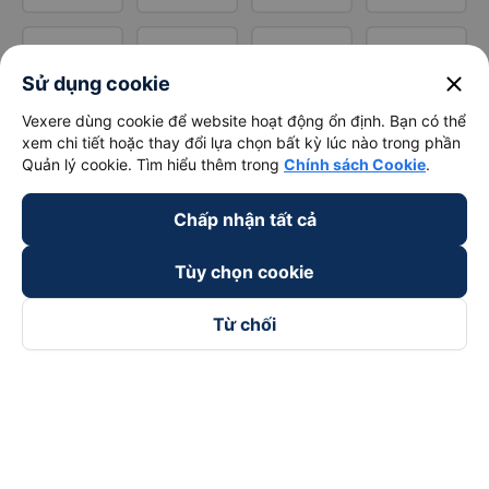
close
Sử dụng cookie
Vexere dùng cookie để website hoạt động ổn định. Bạn có thể
xem chi tiết hoặc thay đổi lựa chọn bất kỳ lúc nào trong phần
Quản lý cookie. Tìm hiểu thêm trong
Chính sách Cookie
.
Chấp nhận tất cả
Tùy chọn cookie
Từ chối
Theo dõi chúng tôi trên
Facebook
Tiktok
Youtube
Công ty TNHH Thương Mại Dịch Vụ Vexere