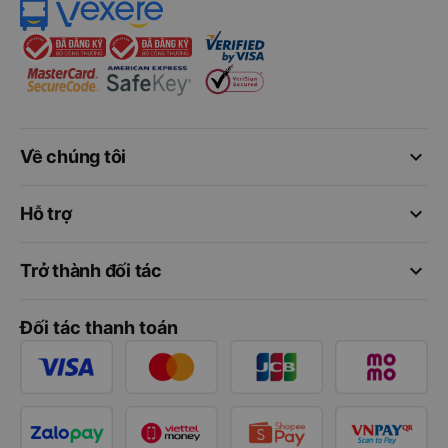
keyboard_arrow_down
Về chúng tôi
keyboard_arrow_down
Hỗ trợ
keyboard_arrow_down
Trở thành đối tác
Đối tác thanh toán