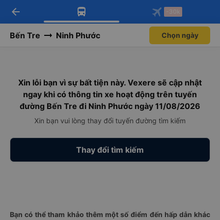
arrow_back
Tải app Vexere ngay!
Tải app Vexere
-30k
Mở app
Mở app
Nhận ưu đãi thành viên độc
-30k/ghế khi đặt vé máy bay qua
quyền
app
Bến Tre
Ninh Phước
Chọn ngày
Xin lỗi bạn vì sự bất tiện này. Vexere sẽ cập nhật
ngay khi có thông tin xe hoạt động trên tuyến
đường Bến Tre đi Ninh Phước ngày 11/08/2026
Xin bạn vui lòng thay đổi tuyến đường tìm kiếm
Thay đổi tìm kiếm
Bạn có thể tham khảo thêm một số điểm đến hấp dẫn khác