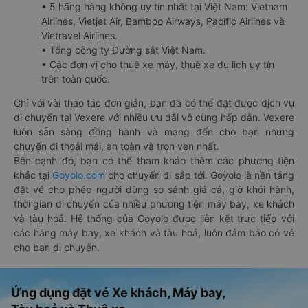
• 5 hãng hàng không uy tín nhất tại Việt Nam: Vietnam
Airlines, Vietjet Air, Bamboo Airways, Pacific Airlines và
Vietravel Airlines.
• Tổng công ty Đường sắt Việt Nam.
• Các đơn vị cho thuê xe máy, thuê xe du lịch uy tín
trên toàn quốc.
Chỉ với vài thao tác đơn giản, bạn đã có thể đặt được dịch vụ
di chuyển tại Vexere với nhiều ưu đãi vô cùng hấp dẫn. Vexere
luôn sẵn sàng đồng hành và mang đến cho bạn những
chuyến đi thoải mái, an toàn và trọn vẹn nhất.
Bên cạnh đó, bạn có thể tham khảo thêm các phương tiện
khác tại
Goyolo.com
cho chuyến đi sắp tới. Goyolo là nền tảng
đặt vé cho phép người dùng so sánh giá cả, giờ khởi hành,
thời gian di chuyển của nhiều phương tiện máy bay, xe khách
và tàu hoả. Hệ thống của Goyolo được liên kết trực tiếp với
các hãng máy bay, xe khách và tàu hoả, luôn đảm bảo có vé
cho bạn di chuyển.
Ứng dụng đặt vé Xe khách, Máy bay,