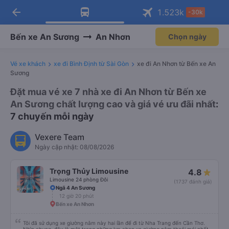
arrow_back
Tải app Vexere ngay!
Tải app Vexere
1.523
k
-30k
Mở app
Mở app
Nhận ưu đãi thành viên độc
-30k/ghế khi đặt vé máy bay qua
quyền
app
Bến xe An Sương
An Nhơn
Chọn ngày
Vé xe khách
xe đi Bình Định từ Sài Gòn
xe đi An Nhơn từ Bến xe An
Sương
Đặt mua vé xe 7 nhà xe đi An Nhơn từ Bến xe
An Sương chất lượng cao và giá vé ưu đãi nhất
:
7 chuyến mỗi ngày
Vexere Team
Ngày cập nhật: 08/08/2026
Trọng Thủy Limousine
4.8
Limousine 24 phòng Đôi
(1737 đánh giá)
Ngã 4 An Sương
12 giờ 20 phút
Bến xe An Nhơn
Tôi đã sử dụng xe giường nằm này hai lần để đi từ Nha Trang đến Cần Thơ.