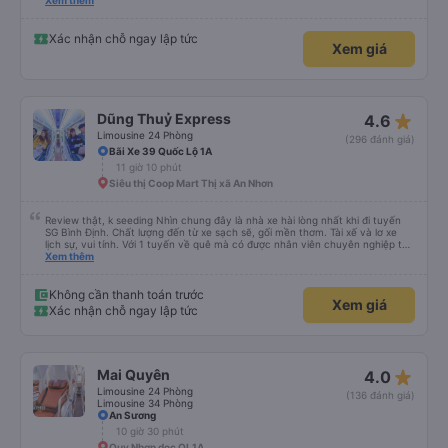
hộ và giới thiệu cho người thân sử dụng dịch vụ của nhà xe này
Xem thêm
Xác nhận chỗ ngay lập tức
Xem giá
star_rate
Dũng Thuỷ Express
4.6
Limousine 24 Phòng
(296 đánh giá)
Bãi Xe 39 Quốc Lộ 1A
11 giờ 10 phút
Siêu thị Coop Mart Thị xã An Nhơn
Review thật, k seeding Nhìn chung đây là nhà xe hài lòng nhất khi đi tuyến
SG Bình Định. Chất lượng đến từ xe sạch sẽ, gối mền thơm. Tài xế và lơ xe
lịch sự, vui tính. Với 1 tuyến về quê mà có được nhân viên chuyên nghiệp thế
này là điểm cộng lớn, thường chỉ đi mấy tuyến du lịch mới có. Về xe thì có
Xem thêm
cổng sạc usb c là điểm cộng, phù hợp với dây sạc bây giờ. Xe đón/trả nhiều
điểm dọc cung đường nên thuận tiện cho khách. Lần sau đi Bình Định nhất
định ủng hộ tiếp nhà xe này. Chúc chủ xe làm ăn phát đạt mua thêm nhiều
Không cần thanh toán trước
Xem giá
xe chạy thêm nhiều khung giờ nữa và nâng cao tiêu chuẩn tuyến. Nếu xét
Xác nhận chỗ ngay lập tức
điểm trừ thì chỉ có thgian trả khách, team VXR set lệch với thực tế
star_rate
Mai Quyên
4.0
Limousine 24 Phòng
(136 đánh giá)
Limousine 34 Phòng
An Sương
10 giờ 30 phút
Quy Nhơn dọc QL1A