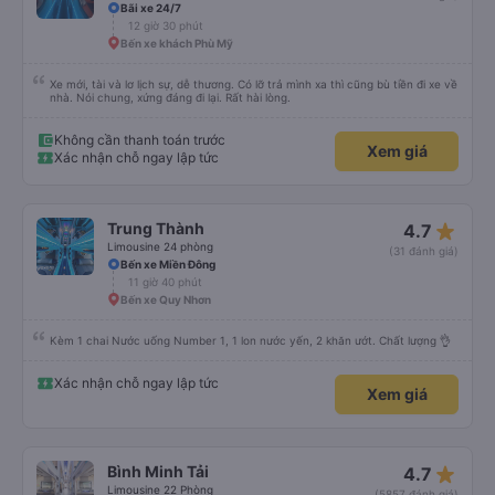
Bãi xe 24/7
12 giờ 30 phút
Bến xe khách Phù Mỹ
Xe mới, tài và lơ lịch sự, dễ thương. Có lỡ trả mình xa thì cũng bù tiền đi xe về
nhà. Nói chung, xứng đáng đi lại. Rất hài lòng.
Không cần thanh toán trước
Xem giá
Xác nhận chỗ ngay lập tức
star_rate
Trung Thành
4.7
Limousine 24 phòng
(31 đánh giá)
Bến xe Miền Đông
11 giờ 40 phút
Bến xe Quy Nhơn
Kèm 1 chai Nước uống Number 1, 1 lon nước yến, 2 khăn ướt. Chất lượng 👌
Xác nhận chỗ ngay lập tức
Xem giá
star_rate
Bình Minh Tải
4.7
Limousine 22 Phòng
(5857 đánh giá)