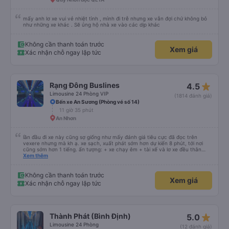
mấy anh lơ xe vui vẻ nhiệt tình , mình đi trễ nhưng xe vẫn đợi chứ không bỏ
như những xe khác . Sẽ ủng hộ nhà xe vào các dịp khác
Không cần thanh toán trước
Xem giá
Xác nhận chỗ ngay lập tức
star_rate
Rạng Đông Buslines
4.5
Limousine 24 Phòng VIP
(1814 đánh giá)
Bến xe An Sương (Phòng vé số 14)
11 giờ 35 phút
An Nhơn
lần đầu đi xe này cũng sợ giống như mấy đánh giá tiêu cực đã đọc trên
vexere nhưng mà kh ạ. xe sạch, xuất phát sớm hơn dự kiến 8 phút, tới nơi
cũng sớm hơn 1 tiếng. ấn tượng: + xe chạy êm + tài xế và lơ xe đều thân
thiện dễ thương. thật ra cũng kh tiếp xúc nhiều+ lắm nhưng cá nhân mình
Xem thêm
cảm thấy vậy + đồ ăn tối đa dạng, nêm nếm thì tùy người thấy hợp, cá nhân
mình thấy kh hợp lắm nhưng chưa đến mức tệ mình đi chuyến quảng ngãi -
an sương, xe dừng đúng 3 lần (cả ăn tối) cho khách đi vệ sinh. cái hay ở đây
Không cần thanh toán trước
Xem giá
là khi gần tới chỗ ăn tối sẽ có loa thông báo, loa báo là dừng 30p nhưng thực
Xác nhận chỗ ngay lập tức
tế chỉ dừng khoảng 25p, chắc do khách đã lên đông đủ. tóm lại thì lần đầu đi
xe này và sẽ có lần sau nếu có dịp, ấn tượng tốt
star_rate
Thành Phát (Bình Định)
5.0
Limousine 24 Phòng
(12 đánh giá)