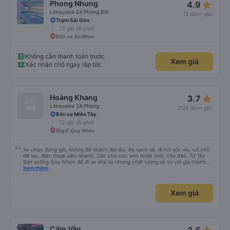
star_rate
Phong Nhung
4.9
Limousine 24 Phòng Đôi
(5 đánh giá)
Trạm Sài Gòn
12 giờ 40 phút
Bến xe An Nhơn
Không cần thanh toán trước
Xem giá
Xác nhận chỗ ngay lập tức
star_rate
Hoàng Khang
3.7
Limousine 24 Phòng
(120 đánh giá)
Bến xe Miền Tây
12 giờ 30 phút
Big C Quy Nhơn
Xe chạy đúng giờ, không để khách đợi lâu. Xe sạch sẽ, đi hơi sốc xíu, có chỗ
để sạc điện thoại siêu nhanh. Các chú các anh nhiệt tình, chu đáo. Từ Tây
Sơn xuống Quy Nhơn để đi xe khá xa nhưng chất lượng ok so với giá thành
chung.
Xem thêm
Xem giá
Cẩm Vân