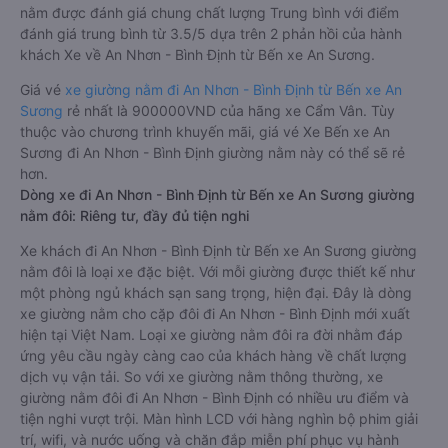
nằm được đánh giá chung chất lượng Trung bình với điểm
đánh giá trung bình từ 3.5/5 dựa trên 2 phản hồi của hành
khách Xe về An Nhơn - Bình Định từ Bến xe An Sương.
Giá vé
xe giường nằm đi An Nhơn - Bình Định từ Bến xe An
Sương
rẻ nhất là 900000VND của hãng xe Cẩm Vân. Tùy
thuộc vào chương trình khuyến mãi, giá vé Xe Bến xe An
Sương đi An Nhơn - Bình Định giường nằm này có thể sẽ rẻ
hơn.
Dòng xe đi An Nhơn - Bình Định từ Bến xe An Sương giường
nằm đôi: Riêng tư, đầy đủ tiện nghi
Xe khách đi An Nhơn - Bình Định từ Bến xe An Sương giường
nằm đôi là loại xe đặc biệt. Với mỗi giường được thiết kế như
một phòng ngủ khách sạn sang trọng, hiện đại. Đây là dòng
xe giường nằm cho cặp đôi đi An Nhơn - Bình Định mới xuất
hiện tại Việt Nam. Loại xe giường nằm đôi ra đời nhằm đáp
ứng yêu cầu ngày càng cao của khách hàng về chất lượng
dịch vụ vận tải. So với xe giường nằm thông thường, xe
giường nằm đôi đi An Nhơn - Bình Định có nhiều ưu điểm và
tiện nghi vượt trội. Màn hình LCD với hàng nghìn bộ phim giải
trí, wifi, và nước uống và chăn đắp miễn phí phục vụ hành