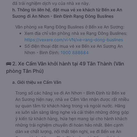
đã trải nghiệm dịch vụ của nhà xe này.
h. Thông tin liên hệ, đặt mua vé xe khách từ Bến xe An
Sương đi An Nhơn - Bình Định Rạng Đông Buslines
Văn phòng xe Rạng Đông Buslines ở Bến xe An Sương:
Xem địa chỉ văn phòng nhà xe Rạng Đông Buslines:
https://vexere.com/vi-VN/xe-rang-dong-buslines
Số điện thoại đặt mua vé xe Bến xe An Sương An
Nhơn - Bình Định:
1900 888684
🚌 2. Xe Cẩm Vân khởi hành tại 49 Tân Thành (Văn
phòng Tân Phú)
a. Giới thiệu xe Cẩm Vân
Trong số các hãng xe đi An Nhơn - Bình Định từ Bến xe
An Sương hiện nay, nhà xe Cẩm Vân nhận được rất nhiều
sự quan tâm từ khách hàng trong và ngoài nước. Hãng
xe luôn sẵn sàng lắng nghe và cải thiện những đóng góp
ý kiến từ khách hàng, hứa hẹn mang lại cho hành khách
những trải nghiệm chuyến đi hoàn hảo nhất. Bên cạnh
dàn xe chất lượng, nội thất tiện nghi, xe đi Bến xe An