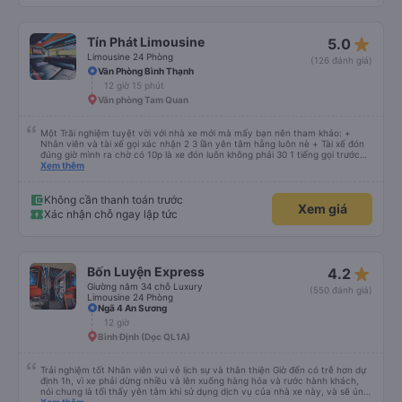
đủ !!!
star_rate
Tín Phát Limousine
5.0
Limousine 24 Phòng
(126 đánh giá)
Văn Phòng Bình Thạnh
12 giờ 15 phút
Văn phòng Tam Quan
Một Trãi nghiệm tuyệt vời với nhà xe mới mà mấy bạn nên tham khảo: +
Nhân viên và tài xế gọi xác nhận 2 3 lần yên tâm hẵng luôn nè + Tài xế đón
đúng giờ mình ra chờ có 10p là xe đón luôn không phải 30 1 tiếng gọi trước
đợi cực + Xe mới, xịn, thơm và Đặt biệt là cực kỳ ưng mền gối trên xe luôn
Xem thêm
nha. Bình thường toàn gối da nằm đau cả cổ mà đây gối này nhà xe đổi hết
luôn qua gối dạng lông êm cực. + Giường rộng cực kỳ, có móc treo dép ở
trên không bị vướng chân như các xe khác mình từng đi + Tài xế lơ xe nhiệt
Không cần thanh toán trước
Xem giá
tình hỗ trợ hỏi đón trả cực bao nhiệt tình nhẹ nhàn luôn nha + Trên xe còn
Xác nhận chỗ ngay lập tức
có bánh nước, khăn lạnh. Tới trạm tài xế còn tinh ý chuẩn bị thêm khăn lạnh
ở trạm dừng nữa. 10đ cho sự tinh tế của nhà xe nha.
star_rate
Bốn Luyện Express
4.2
Giường nằm 34 chỗ Luxury
(550 đánh giá)
Limousine 24 Phòng
Ngã 4 An Sương
12 giờ
Bình Định (Dọc QL1A)
Trải nghiệm tốt Nhân viên vui vẻ lịch sự và thân thiện Giờ đến có trễ hơn dự
định 1h, vì xe phải dừng nhiều và lên xuống hàng hóa và rước hành khách,
nói chung là tối thấy yên tâm khi sử dụng dịch vụ của nhà xe này, và sẽ ủng