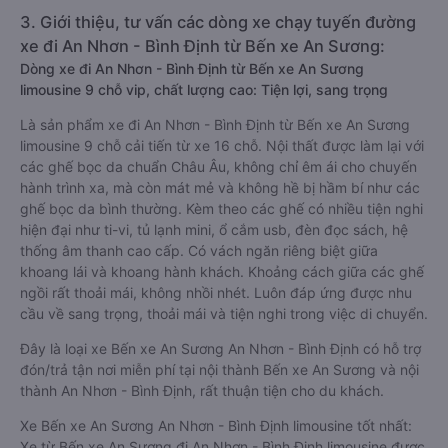
3. Giới thiệu, tư vấn các dòng xe chạy tuyến đường
xe đi An Nhơn - Bình Định từ Bến xe An Sương:
Dòng xe đi An Nhơn - Bình Định từ Bến xe An Sương
limousine 9 chỗ vip, chất lượng cao: Tiện lợi, sang trọng
Là sản phẩm xe đi An Nhơn - Bình Định từ Bến xe An Sương
limousine 9 chỗ cải tiến từ xe 16 chỗ. Nội thất được làm lại với
các ghế bọc da chuẩn Châu Âu, không chỉ êm ái cho chuyến
hành trình xa, mà còn mát mẻ và không hề bị hầm bí như các
ghế bọc da bình thường. Kèm theo các ghế có nhiều tiện nghi
hiện đại như ti-vi, tủ lạnh mini, ổ cắm usb, đèn đọc sách, hệ
thống âm thanh cao cấp. Có vách ngăn riêng biệt giữa
khoang lái và khoang hành khách. Khoảng cách giữa các ghế
ngồi rất thoải mái, không nhồi nhét. Luôn đáp ứng được nhu
cầu về sang trọng, thoải mái và tiện nghi trong việc di chuyển.
Đây là loại xe Bến xe An Sương An Nhơn - Bình Định có hỗ trợ
đón/trả tận nơi miễn phí tại nội thành Bến xe An Sương và nội
thành An Nhơn - Bình Định, rất thuận tiện cho du khách.
Xe Bến xe An Sương An Nhơn - Bình Định limousine tốt nhất:
Xe từ Bến xe An Sương đi An Nhơn - Bình Định limousine được