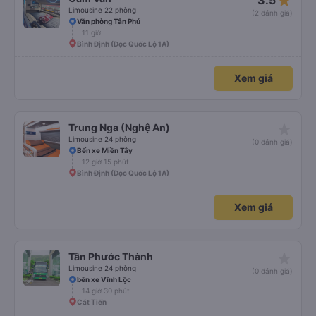
star_rate
3.5
Limousine 22 phòng
(2 đánh giá)
Văn phòng Tân Phú
11 giờ
Bình Định (Dọc Quốc Lộ 1A)
Xem giá
star_rate
Trung Nga (Nghệ An)
Limousine 24 phòng
(0 đánh giá)
Bến xe Miền Tây
12 giờ 15 phút
Bình Định (Dọc Quốc Lộ 1A)
Xem giá
star_rate
Tân Phước Thành
Limousine 24 phòng
(0 đánh giá)
bến xe Vĩnh Lộc
14 giờ 30 phút
Cát Tiến