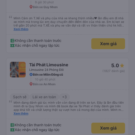
9 giờ 30 phút
Bến xe Quy Nhơn
Mình Cảm ơn T.Xế và phụ của nhà xe khang thịnh nhiều❤️ lần đầu em đi nhà
xe mình mà trong lúc em duy chuyển đến điểm đón của nhà xe. Em bị kẹt xe
trể giần 20 phút mà T.XẾ.và phụ xe vẫn đợi và rất vv thân thiện chứ hk hối
mình như những nhà xe khác. Xe mình đi là loại xe 24p đôi . xe có rèm kéo
Xem thêm
nên mình thấy rất là riêng tư và đầy đầy đủ tiện nghi .xe đi từ sài gòn về quy
nhơn xe dùng tới 3 trạm dùng chân .xe dùng 2 trạm để mn đi wc ở cây xăng
.và 1 trạm. Dùng cho mn ăn ún. Dù 2 trạm dùng ở cây xăng để xe nộp nhiên
Không cần thanh toán trước
Xem giá
liệu và cho mn đi wc nhưng nhà wc của cây xăng nhà xe này dùng rất chi là
Xác nhận chỗ ngay lập tức
sạch sẽ. Hk có mùi khó chiệu như những trạm khác. Mà hình như nhà xe này
chạy ra tới quãng ngãi.và trả khách dọc quốc lộ 1a Nên Rất là tiện cho mn
luôn😍 Mình đi chuyến xe mình hk chê chổ nào đc luôn.xe rất là mới luôn.
T.XẾ chạy rất em hk bị dồng như những xe khác❤️. Chúc nhà xe ngày càng
phát triển mạnh hơn🥰
Tài Phát Limousine
5.0
Limousine 24 Phòng Đôi
(1827 đánh giá)
Bến xe Miền Đông cũ
10 giờ 40 phút
Bến xe An Nhơn
Sạch sẽ
Lái xe an toàn
+3
Mình đang đánh giá lúc mình vẫn còn đang đi trên xe lun. Đây là lần đầu tiên
mình đi ra Quy Nhơn và mình đã book đại xe Tài Phát vì thấy đánh giá trên
app khá tốt và chất lượng thật sự vượt hơn cả mong đợi của mình. Mình mua
giường đôi và vừa đủ cho 2 người. Nhân viên của nhà xe phải nói là siêu nhiệt
Xem thêm
tình và dễ thương. Trước chuyến đi mình có gọi cho bên tổng đài thì anh
nhân viên hỗ trợ mình nói chuyện siêu nhẹ nhàng và vui vẻ . Lúc mình lên xe
trung chuyển và lên xe lớn thì luôn hỗ trợ xách vali giùm tụi mình. Trên xe thì
Không cần thanh toán trước
Xem giá
có cả bánh và sữa miễn phí cho khách còn chuẩn bị cả thuốc say xe, dép,
Xác nhận chỗ ngay lập tức
mền, gối và đặc biệt là có gối ôm. Nchung là phải chấm nhà xe 10 sao mới