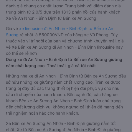
đánh giá chung có chất lượng Trung bình với điểm đánh giá
trung bình từ 2.0/5 dựa trên 1813 phản hồi của hành khách
Xe về An Nhơn - Bình Định từ Bến xe An Sương.
Giá vé
xe limousine đi An Nhơn - Bình Định từ Bến xe An
Sương
rẻ nhất là 550000VND của hãng xe Vũ Phong. Tùy
thuộc vào vị trí ngồi của bạn và chương trình khuyến mãi, giá
vé Xe Bến xe An Sương đi An Nhơn - Bình Định limousine này
có thể sẽ rẻ hơn
Dòng xe đi An Nhơn - Bình Định từ Bến xe An Sương giường
nằm chất lượng cao: Thoải mái, giá cả tốt nhất
Những nhà xe đi An Nhơn - Bình Định từ Bến xe An Sương đều
sở hữu những xe giường nằm chất lượng cao. Trên xe được
trang bị đầy đủ các trang thiết bị hiện đại phục vụ cho nhu
cầu di chuyển của hành khách. Bên cạnh đó, các hãng xe
khách Bến xe An Sương An Nhơn - Bình Định luôn chú trọng
đến chất lượng dịch vụ, không ngừng cải thiện để mang đến
trải nghiệm hoàn hảo cho hành khách.
Xe Bến xe An Sương An Nhơn - Bình Định giường nằm tốt
nhất: Xe từ Bến xe An Sương đi An Nhơn - Bình Định giường