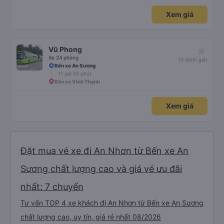
Xem giá
star_rate
Vũ Phong
Xe 24 phòng
(0 đánh giá)
Bến xe An Sương
11 giờ 55 phút
Bến xe Vĩnh Thạnh
Xem giá
Đặt mua vé xe đi An Nhơn từ Bến xe An
Sương chất lượng cao và giá vé ưu đãi
nhất: 7 chuyến
Tư vấn TOP 4 xe khách đi An Nhơn từ Bến xe An Sương
chất lượng cao, uy tín, giá rẻ nhất 08/2026