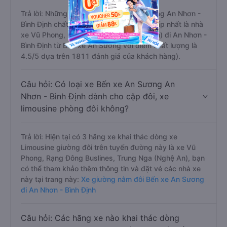
Trả lời: Những hãng xe đi Bến xe An Sương An Nhơn -
Bình Định chất lượng tốt, xuất sắc, cao cấp nhất là nhà
xe Vũ Phong, nhà xe Trung Nga (Nghệ An) đi An Nhơn -
Bình Định từ Bến xe An Sương với điểm chất lượng là
4.5/5 dựa trên 1811 đánh giá của khách hàng).
Câu hỏi: Có loại xe Bến xe An Sương An
Nhơn - Bình Định dành cho cặp đôi, xe
limousine phòng đôi không?
Trả lời: Hiện tại có 3 hãng xe khai thác dòng xe
Limousine giường đôi trên tuyến đường này là xe Vũ
Phong, Rạng Đông Buslines, Trung Nga (Nghệ An), bạn
có thể tham khảo thêm thông tin và đặt vé các nhà xe
này tại trang này:
Xe giường nằm đôi Bến xe An Sương
đi An Nhơn - Bình Định
Câu hỏi: Các hãng xe nào khai thác dòng