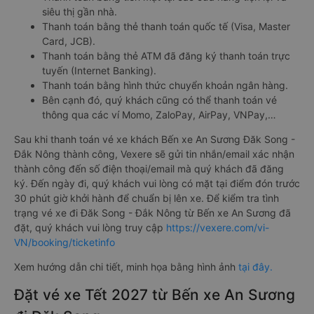
siêu thị gần nhà.
Thanh toán bằng thẻ thanh toán quốc tế (Visa, Master
Card, JCB).
Thanh toán bằng thẻ ATM đã đăng ký thanh toán trực
tuyến (Internet Banking).
Thanh toán bằng hình thức chuyển khoản ngân hàng.
Bên cạnh đó, quý khách cũng có thể thanh toán vé
thông qua các ví Momo, ZaloPay, AirPay, VNPay,…
Sau khi thanh toán vé xe khách Bến xe An Sương Đăk Song -
Đắk Nông thành công, Vexere sẽ gửi tin nhắn/email xác nhận
thành công đến số điện thoại/email mà quý khách đã đăng
ký. Đến ngày đi, quý khách vui lòng có mặt tại điểm đón trước
30 phút giờ khởi hành để chuẩn bị lên xe. Để kiểm tra tình
trạng vé xe đi Đăk Song - Đắk Nông từ Bến xe An Sương đã
đặt, quý khách vui lòng truy cập
https://vexere.com/vi-
VN/booking/ticketinfo
Xem hướng dẫn chi tiết, minh họa bằng hình ảnh
tại đây.
Đặt vé xe Tết 2027 từ Bến xe An Sương