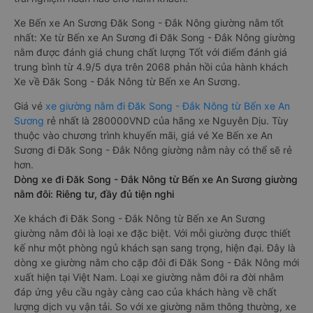
Xe Bến xe An Sương Đăk Song - Đắk Nông giường nằm tốt
nhất: Xe từ Bến xe An Sương đi Đăk Song - Đắk Nông giường
nằm được đánh giá chung chất lượng Tốt với điểm đánh giá
trung bình từ 4.9/5 dựa trên 2068 phản hồi của hành khách
Xe về Đăk Song - Đắk Nông từ Bến xe An Sương.
Giá vé
xe giường nằm đi Đăk Song - Đắk Nông từ Bến xe An
Sương
rẻ nhất là 280000VND của hãng xe Nguyên Dịu. Tùy
thuộc vào chương trình khuyến mãi, giá vé Xe Bến xe An
Sương đi Đăk Song - Đắk Nông giường nằm này có thể sẽ rẻ
hơn.
Dòng xe đi Đăk Song - Đắk Nông từ Bến xe An Sương giường
nằm đôi: Riêng tư, đầy đủ tiện nghi
Xe khách đi Đăk Song - Đắk Nông từ Bến xe An Sương
giường nằm đôi là loại xe đặc biệt. Với mỗi giường được thiết
kế như một phòng ngủ khách sạn sang trọng, hiện đại. Đây là
dòng xe giường nằm cho cặp đôi đi Đăk Song - Đắk Nông mới
xuất hiện tại Việt Nam. Loại xe giường nằm đôi ra đời nhằm
đáp ứng yêu cầu ngày càng cao của khách hàng về chất
lượng dịch vụ vận tải. So với xe giường nằm thông thường, xe