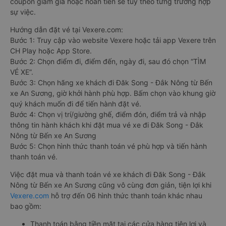
coupon giảm giá hoặc hoàn tiền sẽ tùy theo từng trường hợp
sự việc.
Hướng dẫn đặt vé tại Vexere.com:
Bước 1: Truy cập vào website Vexere hoặc tải app Vexere trên
CH Play hoặc App Store.
Bước 2: Chọn điểm đi, điểm đến, ngày đi, sau đó chọn “TÌM
VÉ XE”.
Bước 3: Chọn hãng xe khách đi Đăk Song - Đắk Nông từ Bến
xe An Sương, giờ khởi hành phù hợp. Bấm chọn vào khung giờ
quý khách muốn đi để tiến hành đặt vé.
Bước 4: Chọn vị trí/giường ghế, điểm đón, điểm trả và nhập
thông tin hành khách khi đặt mua vé xe đi Đăk Song - Đắk
Nông từ Bến xe An Sương
Bước 5: Chọn hình thức thanh toán vé phù hợp và tiến hành
thanh toán vé.
Việc đặt mua và thanh toán vé xe khách đi Đăk Song - Đắk
Nông từ Bến xe An Sương cũng vô cùng đơn giản, tiện lợi khi
Vexere.com
hỗ trợ đến 06 hình thức thanh toán khác nhau
bao gồm:
Thanh toán bằng tiền mặt tại các cửa hàng tiện lợi và