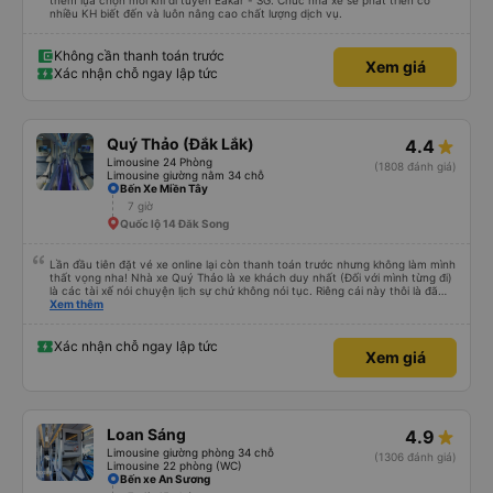
thêm lựa chọn mới khi đi tuyến Eakar - SG. Chúc nhà xe sẽ phát triển có
nhiều KH biết đến và luôn nâng cao chất lượng dịch vụ.
Không cần thanh toán trước
Xem giá
Xác nhận chỗ ngay lập tức
Quý Thảo (Đắk Lắk)
4.4
Limousine 24 Phòng
(1808 đánh giá)
Limousine giường nằm 34 chỗ
Bến Xe Miền Tây
7 giờ
Quốc lộ 14 Đăk Song
Lần đầu tiên đặt vé xe online lại còn thanh toán trước nhưng không làm mình
thất vọng nha! Nhà xe Quý Thảo là xe khách duy nhất (Đối với mình từng đi)
là các tài xế nói chuyện lịch sự chứ không nói tục. Riêng cái này thôi là đã
đánh giá 5 sao rồi. Chú tài xế còn uống pepsi rất dễ thương chứ không có
Xem thêm
hút thuốc phè phè như các xe khác. Đón trả đúng điểm. Được nằm đúng
giường đã đặt. Nói chung 10 điểm.
Xác nhận chỗ ngay lập tức
Xem giá
Loan Sáng
4.9
Limousine giường phòng 34 chỗ
(1306 đánh giá)
Limousine 22 phòng (WC)
Bến xe An Sương