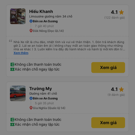
star_rate
Hiếu Khanh
4.1
Limousine giường nằm 34 chỗ
(122 đánh giá)
Bến xe An Sương
7 giờ 40 phút
Đắk Nông (Dọc QL14)
Nhà Xe rất là chu đáo, nhiệt tình và vui vẻ thân thiện. 1. Đón trả khách đúng
giờ 2. Lái xe an toàn êm ái ( không chạy mất an toàn giao thông như những
nhà xe khác ) 3. Luôn kiểm tra đẩy đủ hành khách và hành lý mỗi khi đón trả
khách. 4. Đặc biệt ngoài chăn gối và các tiện nghi khác, thì xe Hiếu Khanh
Xem thêm
còn có cả gối ôm 5. Đặc biệt nhất là hành khách còn được tặng kèm 1 lon
nước yến ướp lạnh. Ok Trên cả tuyệt vời, mình sẽ tiếp tục đặt vé nhà xe cho
những chuyến đi tiếp theo. Chúc nhà xe tương lai càng phát triển và đội ngũ
Không cần thanh toán trước
Xem giá
công nhân viên của nhà xe luôn luôn vui vẻ giữ được sức khỏe !
Xác nhận chỗ ngay lập tức
star_rate
Trường My
4.1
Giường nằm 41 chỗ
(9 đánh giá)
Bến xe An Sương
5 giờ 35 phút
Gia Nghĩa (Quốc lộ 14)
Không cần thanh toán trước
Xem giá
Xác nhận chỗ ngay lập tức