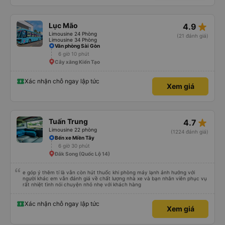
star_rate
Lục Mão
4.9
Limousine 24 Phòng
(21 đánh giá)
Limousine 34 Phòng
Văn phòng Sài Gòn
6 giờ 10 phút
Cây xăng Kiến Tạo
Xác nhận chỗ ngay lập tức
Xem giá
star_rate
Tuấn Trung
4.7
Limousine 22 phòng
(1224 đánh giá)
Bến xe Miền Tây
6 giờ 30 phút
Đắk Song (Quốc Lộ 14)
e góp ý thêm tí là vẫn còn hút thuốc khi phòng máy lạnh ảnh hưởng với
người khác em vẫn đánh giá về chất lượng nhà xe và bạn nhân viên phục vụ
rất nhiệt tình nói chuyện nhỏ nhẹ với khách hàng
Xác nhận chỗ ngay lập tức
Xem giá