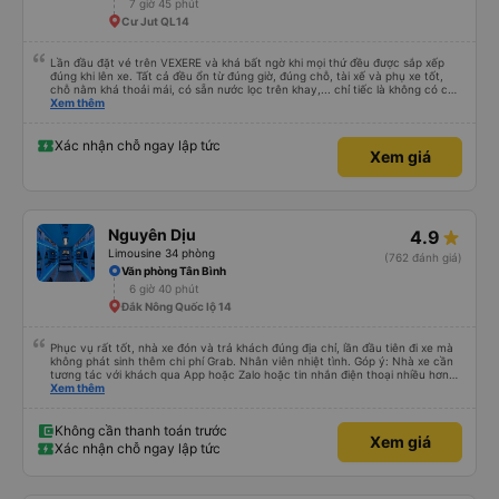
7 giờ 45 phút
Cư Jut QL14
Lần đầu đặt vé trên VEXERE và khá bất ngờ khi mọi thứ đều được sắp xếp
đúng khi lên xe. Tất cả đều ổn từ đúng giờ, đúng chỗ, tài xế và phụ xe tốt,
chỗ nằm khá thoải mái, có sẵn nước lọc trên khay,... chỉ tiếc là không có chỗ
để sạc pin thôi. Nhưng vậy cũng quá ổn rồi!
Xem thêm
Xác nhận chỗ ngay lập tức
Xem giá
Nguyên Dịu
4.9
Limousine 34 phòng
(762 đánh giá)
Văn phòng Tân Bình
6 giờ 40 phút
Đắk Nông Quốc lộ 14
Phục vụ rất tốt, nhà xe đón và trả khách đúng địa chỉ, lần đầu tiên đi xe mà
không phát sinh thêm chi phí Grab. Nhân viên nhiệt tình. Góp ý: Nhà xe cần
tương tác với khách qua App hoặc Zalo hoặc tin nhắn điện thoại nhiều hơn
nữa để hành khách yên tâm đặc biệt là khách đặt vé qua App. Chân thành
Xem thêm
cảm ơn, lần sau đặt vé lại
Không cần thanh toán trước
Xem giá
Xác nhận chỗ ngay lập tức