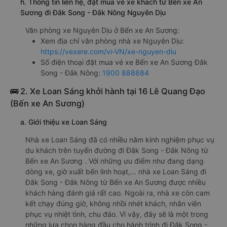
h. Thông tin liên hệ, đặt mua vé xe khách từ Bến xe An
Sương đi Đăk Song - Đắk Nông Nguyên Dịu
Văn phòng xe Nguyên Dịu ở Bến xe An Sương:
Xem địa chỉ văn phòng nhà xe Nguyên Dịu:
https://vexere.com/vi-VN/xe-nguyen-diu
Số điện thoại đặt mua vé xe Bến xe An Sương Đăk
Song - Đắk Nông:
1900 888684
🚌 2. Xe Loan Sáng khởi hành tại 16 Lê Quang Đạo
(Bến xe An Sương)
a. Giới thiệu xe Loan Sáng
Nhà xe Loan Sáng đã có nhiều năm kinh nghiệm phục vụ
du khách trên tuyến đường đi Đăk Song - Đắk Nông từ
Bến xe An Sương . Với những ưu điểm như đang dạng
dòng xe, giờ xuất bến linh hoạt,… nhà xe Loan Sáng đi
Đăk Song - Đắk Nông từ Bến xe An Sương được nhiều
khách hàng đánh giá rất cao. Ngoài ra, nhà xe còn cam
kết chạy đúng giờ, không nhồi nhét khách, nhân viên
phục vụ nhiệt tình, chu đáo. Vì vậy, đây sẽ là một trong
những lựa chọn hàng đầu cho hành trình đi Đăk Song -