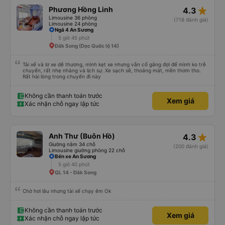
star_rate
Phương Hồng Linh
4.3
Limousine 36 phòng
(718 đánh giá)
Limousine 24 phòng
Ngã 4 An Sương
5 giờ 45 phút
Đắk Song (Dọc Quốc lộ 14)
Tài xế và lơ xe dễ thương, mình kẹt xe nhưng vẫn cố gắng đợi để mình ko trễ
chuyến, rất nhẹ nhàng và lịch sự. Xe sạch sẽ, thoáng mát, mền thơm tho.
Rất hài lòng trong chuyến đi này
Không cần thanh toán trước
Xem giá
Xác nhận chỗ ngay lập tức
star_rate
Anh Thư (Buôn Hồ)
4.3
Giường nằm 34 chỗ
(200 đánh giá)
Limousine giường phòng 22 chỗ
Bến xe An Sương
5 giờ 40 phút
QL 14 - Đắk Song
Chờ hơi lâu nhưng tài xế chạy êm Ok
Không cần thanh toán trước
Xem giá
Xác nhận chỗ ngay lập tức