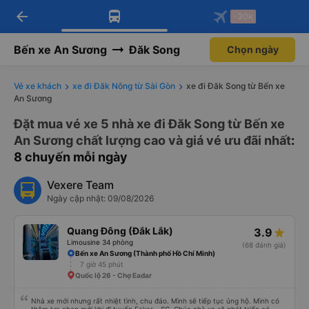
arrow_back
Tải app Vexere ngay!
Tải app Vexere
-30k
Mở app
Mở app
Nhận ưu đãi thành viên độc
-30k/ghế khi đặt vé máy bay qua
quyền
app
Bến xe An Sương
Đăk Song
Chọn ngày
Vé xe khách
xe đi Đăk Nông từ Sài Gòn
xe đi Đăk Song từ Bến xe
An Sương
Đặt mua vé xe 5 nhà xe đi Đăk Song từ Bến xe
An Sương chất lượng cao và giá vé ưu đãi nhất
:
8 chuyến mỗi ngày
Vexere Team
Ngày cập nhật: 09/08/2026
Quang Đông (Đắk Lắk)
3.9
Limousine 34 phòng
(68 đánh giá)
Bến xe An Sương (Thành phố Hồ Chí Minh)
7 giờ 45 phút
Quốc lộ 26 - Chợ Eadar
Nhà xe mới nhưng rất nhiệt tình, chu đáo. Mình sẽ tiếp tục ủng hộ. Mình có