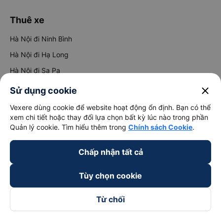
Thuê xe
Hà Nội đi Ninh Bình
Hà Nội đi Hạ Long
Hà Nội đi Sa Pa
Hà Nội đi Tam Đảo
close
Sử dụng cookie
Đà Nẵng đi Hội An
Vexere dùng cookie để website hoạt động ổn định. Bạn có thể
xem chi tiết hoặc thay đổi lựa chọn bất kỳ lúc nào trong phần
Đà Nẵng đi Huế
Quản lý cookie. Tìm hiểu thêm trong
Chính sách Cookie
.
Hải Phòng đi Hà Nội
Xem tất cả tuyến đường
Chấp nhận tất cả
Tùy chọn cookie
Từ chối