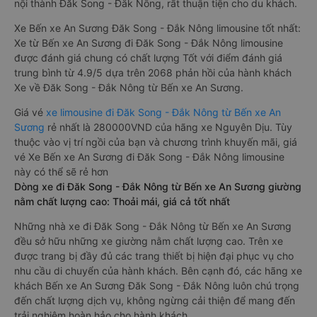
nội thành Đăk Song - Đắk Nông, rất thuận tiện cho du khách.
Xe Bến xe An Sương Đăk Song - Đắk Nông limousine tốt nhất:
Xe từ Bến xe An Sương đi Đăk Song - Đắk Nông limousine
được đánh giá chung có chất lượng Tốt với điểm đánh giá
trung bình từ 4.9/5 dựa trên 2068 phản hồi của hành khách
Xe về Đăk Song - Đắk Nông từ Bến xe An Sương.
Giá vé
xe limousine đi Đăk Song - Đắk Nông từ Bến xe An
Sương
rẻ nhất là 280000VND của hãng xe Nguyên Dịu. Tùy
thuộc vào vị trí ngồi của bạn và chương trình khuyến mãi, giá
vé Xe Bến xe An Sương đi Đăk Song - Đắk Nông limousine
này có thể sẽ rẻ hơn
Dòng xe đi Đăk Song - Đắk Nông từ Bến xe An Sương giường
nằm chất lượng cao: Thoải mái, giá cả tốt nhất
Những nhà xe đi Đăk Song - Đắk Nông từ Bến xe An Sương
đều sở hữu những xe giường nằm chất lượng cao. Trên xe
được trang bị đầy đủ các trang thiết bị hiện đại phục vụ cho
nhu cầu di chuyển của hành khách. Bên cạnh đó, các hãng xe
khách Bến xe An Sương Đăk Song - Đắk Nông luôn chú trọng
đến chất lượng dịch vụ, không ngừng cải thiện để mang đến
trải nghiệm hoàn hảo cho hành khách.