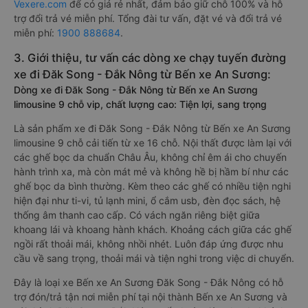
Vexere.com
để có giá rẻ nhất, đảm bảo giữ chỗ 100% và hỗ
trợ đổi trả vé miễn phí. Tổng đài tư vấn, đặt vé và đổi trả vé
miễn phí:
1900 888684
.
3. Giới thiệu, tư vấn các dòng xe chạy tuyến đường
xe đi Đăk Song - Đắk Nông từ Bến xe An Sương:
Dòng xe đi Đăk Song - Đắk Nông từ Bến xe An Sương
limousine 9 chỗ vip, chất lượng cao: Tiện lợi, sang trọng
Là sản phẩm xe đi Đăk Song - Đắk Nông từ Bến xe An Sương
limousine 9 chỗ cải tiến từ xe 16 chỗ. Nội thất được làm lại với
các ghế bọc da chuẩn Châu Âu, không chỉ êm ái cho chuyến
hành trình xa, mà còn mát mẻ và không hề bị hầm bí như các
ghế bọc da bình thường. Kèm theo các ghế có nhiều tiện nghi
hiện đại như ti-vi, tủ lạnh mini, ổ cắm usb, đèn đọc sách, hệ
thống âm thanh cao cấp. Có vách ngăn riêng biệt giữa
khoang lái và khoang hành khách. Khoảng cách giữa các ghế
ngồi rất thoải mái, không nhồi nhét. Luôn đáp ứng được nhu
cầu về sang trọng, thoải mái và tiện nghi trong việc di chuyển.
Đây là loại xe Bến xe An Sương Đăk Song - Đắk Nông có hỗ
trợ đón/trả tận nơi miễn phí tại nội thành Bến xe An Sương và