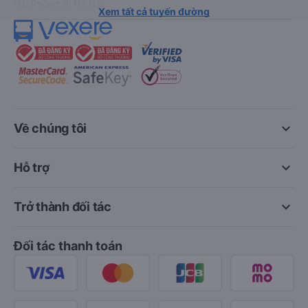
Hải Phòng đi Hà Nội
Xem tất cả tuyến đường
keyboard_arrow_down
Về chúng tôi
keyboard_arrow_down
Hỗ trợ
keyboard_arrow_down
Trở thành đối tác
Đối tác thanh toán