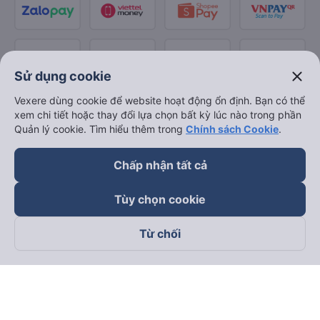
close
Sử dụng cookie
Vexere dùng cookie để website hoạt động ổn định. Bạn có thể
xem chi tiết hoặc thay đổi lựa chọn bất kỳ lúc nào trong phần
Quản lý cookie. Tìm hiểu thêm trong
Chính sách Cookie
.
Chấp nhận tất cả
Tùy chọn cookie
Từ chối
Theo dõi chúng tôi trên
Facebook
Tiktok
Youtube
Công ty TNHH Thương Mại Dịch Vụ Vexere