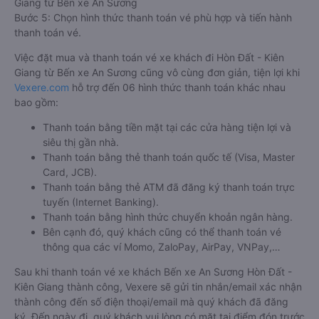
Giang từ Bến xe An Sương
Bước 5: Chọn hình thức thanh toán vé phù hợp và tiến hành
thanh toán vé.
Việc đặt mua và thanh toán vé xe khách đi Hòn Đất - Kiên
Giang từ Bến xe An Sương cũng vô cùng đơn giản, tiện lợi khi
Vexere.com
hỗ trợ đến 06 hình thức thanh toán khác nhau
bao gồm:
Thanh toán bằng tiền mặt tại các cửa hàng tiện lợi và
siêu thị gần nhà.
Thanh toán bằng thẻ thanh toán quốc tế (Visa, Master
Card, JCB).
Thanh toán bằng thẻ ATM đã đăng ký thanh toán trực
tuyến (Internet Banking).
Thanh toán bằng hình thức chuyển khoản ngân hàng.
Bên cạnh đó, quý khách cũng có thể thanh toán vé
thông qua các ví Momo, ZaloPay, AirPay, VNPay,…
Sau khi thanh toán vé xe khách Bến xe An Sương Hòn Đất -
Kiên Giang thành công, Vexere sẽ gửi tin nhắn/email xác nhận
thành công đến số điện thoại/email mà quý khách đã đăng
ký. Đến ngày đi, quý khách vui lòng có mặt tại điểm đón trước