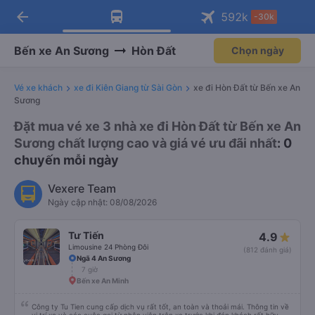
arrow_back
Tải app Vexere ngay!
Tải app Vexere
592
k
-30k
Mở app
Mở app
Nhận ưu đãi thành viên độc
-30k/ghế khi đặt vé máy bay qua
quyền
app
Bến xe An Sương
Hòn Đất
Chọn ngày
Vé xe khách
xe đi Kiên Giang từ Sài Gòn
xe đi Hòn Đất từ Bến xe An
Sương
Đặt mua vé xe 3 nhà xe đi Hòn Đất từ Bến xe An
Sương chất lượng cao và giá vé ưu đãi nhất
: 0
chuyến mỗi ngày
Vexere Team
Ngày cập nhật: 08/08/2026
Tư Tiến
4.9
Limousine 24 Phòng Đôi
(812 đánh giá)
Ngã 4 An Sương
7 giờ
Bến xe An Minh
Công ty Tu Tien cung cấp dịch vụ rất tốt, an toàn và thoải mái. Thông tin về