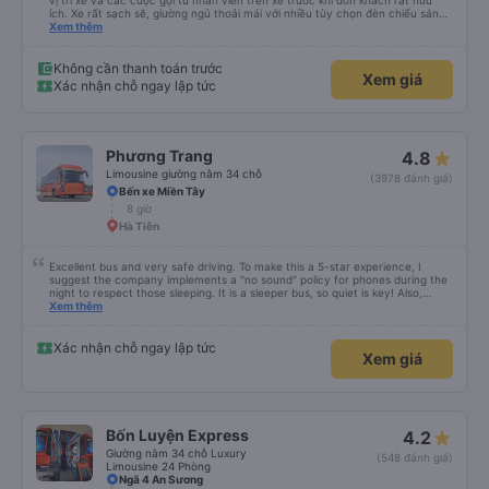
vị trí xe và các cuộc gọi từ nhân viên trên xe trước khi đón khách rất hữu
ích. Xe rất sạch sẽ, giường ngủ thoải mái với nhiều tùy chọn đèn chiếu sáng
và cổng USB được đặt ở vị trí thuận tiện. Nhân viên rất lịch sự và xe đến
Xem thêm
điểm đến sớm hơn dự kiến. Cảm ơn!
Không cần thanh toán trước
Xem giá
Xác nhận chỗ ngay lập tức
Phương Trang
4.8
Limousine giường nằm 34 chỗ
(3978 đánh giá)
Bến xe Miền Tây
8 giờ
Hà Tiên
Excellent bus and very safe driving. To make this a 5-star experience, I
suggest the company implements a "no sound" policy for phones during the
night to respect those sleeping. It is a sleeper bus, so quiet is key! Also,
please display the Wi-Fi password clearly inside the cabin for convenience. I
Xem thêm
would definitely ride with them again! -------------- ​ Xe chất lượng tốt và
tài xế lái xe rất an toàn. Để dịch vụ hoàn hảo hơn, tôi góp ý nhà xe nên có
quy định rõ ràng về việc giữ im lặng (tắt âm thanh điện thoại) vào ban đêm
Xác nhận chỗ ngay lập tức
Xem giá
để tránh làm phiền hành khách khác ngủ. Ngoài ra, nhà xe nên dán sẵn mật
khẩu Wi-Fi trong xe để hành khách dễ dàng sử dụng. Tôi vẫn sẽ tiếp tục ủng
hộ nhà xe trong tương lai!
Bốn Luyện Express
4.2
Giường nằm 34 chỗ Luxury
(548 đánh giá)
Limousine 24 Phòng
Ngã 4 An Sương