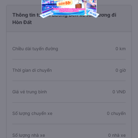
Thông tin tuyến đường Bến xe An Sương đi
Hòn Đất
Chiều dài tuyến đường
0 km
Thời gian di chuyển
0 giờ
Giá vé trung bình
0 VNĐ
Số lượng chuyến xe
0 chuyến
Số lượng nhà xe
0 nhà xe