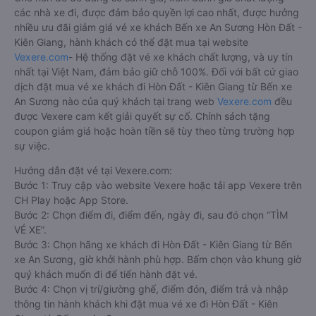
các nhà xe đi, được đảm bảo quyền lợi cao nhất, được hưởng
nhiều ưu đãi giảm giá vé xe khách Bến xe An Sương Hòn Đất -
Kiên Giang, hành khách có thể đặt mua tại website
Vexere.com
- Hệ thống đặt vé xe khách chất lượng, và uy tín
nhất tại Việt Nam, đảm bảo giữ chỗ 100%. Đối với bất cứ giao
dịch đặt mua vé xe khách đi Hòn Đất - Kiên Giang từ Bến xe
An Sương nào của quý khách tại trang web
Vexere.com
đều
được Vexere cam kết giải quyết sự cố. Chính sách tặng
coupon giảm giá hoặc hoàn tiền sẽ tùy theo từng trường hợp
sự việc.
Hướng dẫn đặt vé tại Vexere.com:
Bước 1: Truy cập vào website Vexere hoặc tải app Vexere trên
CH Play hoặc App Store.
Bước 2: Chọn điểm đi, điểm đến, ngày đi, sau đó chọn “TÌM
VÉ XE”.
Bước 3: Chọn hãng xe khách đi Hòn Đất - Kiên Giang từ Bến
xe An Sương, giờ khởi hành phù hợp. Bấm chọn vào khung giờ
quý khách muốn đi để tiến hành đặt vé.
Bước 4: Chọn vị trí/giường ghế, điểm đón, điểm trả và nhập
thông tin hành khách khi đặt mua vé xe đi Hòn Đất - Kiên