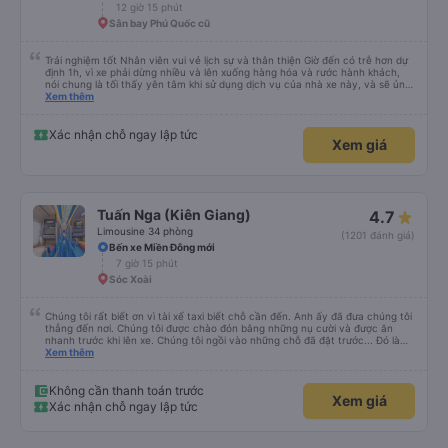
12 giờ 15 phút
Sân bay Phú Quốc cũ
Trải nghiệm tốt Nhân viên vui vẻ lịch sự và thân thiện Giờ đến có trễ hơn dự
định 1h, vì xe phải dừng nhiều và lên xuống hàng hóa và rước hành khách,
nói chung là tối thấy yên tâm khi sử dụng dịch vụ của nhà xe này, và sẽ ủng
hộ và giới thiệu cho người thân sử dụng dịch vụ của nhà xe này
Xem thêm
Xác nhận chỗ ngay lập tức
Xem giá
Tuấn Nga (Kiên Giang)
4.7
Limousine 34 phòng
(1201 đánh giá)
Bến xe Miền Đông mới
7 giờ 15 phút
Sóc Xoài
Chúng tôi rất biết ơn vì tài xế taxi biết chỗ cần đến. Anh ấy đã đưa chúng tôi
thẳng đến nơi. Chúng tôi được chào đón bằng những nụ cười và được ăn
nhanh trước khi lên xe. Chúng tôi ngồi vào những chỗ đã đặt trước... Đó là
bốn chỗ ngồi ở phía sau cùng của xe... Các con tôi gọi đó là &quot;xe xóc
Xem thêm
nảy&quot; vì chuyến đi rất rất gập ghềnh. Tài xế của chúng tôi là một người
lái xe Việt Nam điển hình. Chuyến đi rất đẹp với những con kênh và những
ngôi nhà ven kênh.
Không cần thanh toán trước
Xem giá
Xác nhận chỗ ngay lập tức