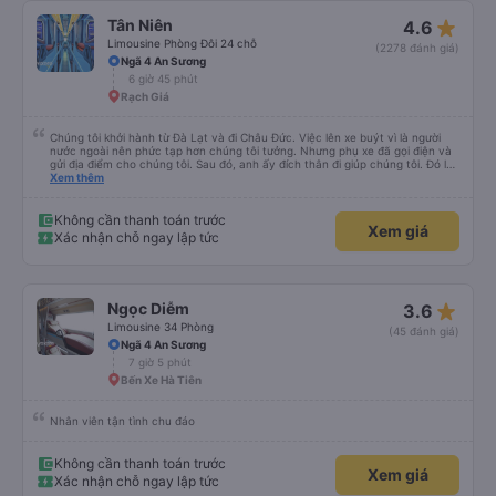
star_rate
Tân Niên
4.6
Limousine Phòng Đôi 24 chỗ
(2278 đánh giá)
Ngã 4 An Sương
6 giờ 45 phút
Rạch Giá
Chúng tôi khởi hành từ Đà Lạt và đi Châu Đức. Việc lên xe buýt vì là người
nước ngoài nên phức tạp hơn chúng tôi tưởng. Nhưng phụ xe đã gọi điện và
gửi địa điểm cho chúng tôi. Sau đó, anh ấy đích thân đi giúp chúng tôi. Đó là
lần đầu tiên đi xe giường nằm với hai đứa trẻ nhỏ khá thú vị. Chúng tôi không
Xem thêm
chắc chắn khi nào xe sẽ dừng lại để nghỉ hoặc ăn uống. Tôi rất ngạc nhiên
khi xe dừng lại lúc nửa đêm ở Cần Thơ và mọi người xuống xe ăn. Khi đến
điểm dừng, họ đánh thức chúng tôi dậy và đảm bảo chúng tôi đã sẵn sàng.
Không cần thanh toán trước
Xem giá
Nhìn chung, đó là một trải nghiệm tốt. Mỗi giường đều có gối và chăn, và đủ
Xác nhận chỗ ngay lập tức
chỗ cho 1 người lớn và 1 trẻ em nằm thoải mái.
star_rate
Ngọc Diễm
3.6
Limousine 34 Phòng
(45 đánh giá)
Ngã 4 An Sương
7 giờ 5 phút
Bến Xe Hà Tiên
Nhân viên tận tình chu đáo
Không cần thanh toán trước
Xem giá
Xác nhận chỗ ngay lập tức