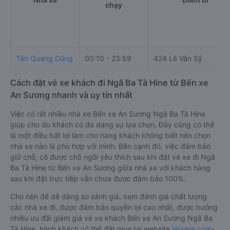
chạy
Tân Quang Dũng
00:10 - 23:59
424 Lê Văn Sỹ
Cách đặt vé xe khách đi Ngã Ba Tà Hine từ Bến xe
An Sương nhanh và uy tín nhất
Việc có rất nhiều nhà xe Bến xe An Sương Ngã Ba Tà Hine
giúp cho du khách có đa dạng sự lựa chọn. Đây cũng có thể
là một điều bất lợi làm cho hàng khách không biết nên chọn
nhà xe nào là phù hợp với mình. Bên cạnh đó, việc đảm bảo
giữ chỗ, có được chỗ ngồi yêu thích sau khi đặt vé xe đi Ngã
Ba Tà Hine từ Bến xe An Sương giữa nhà xe với khách hàng
sau khi đặt trực tiếp vẫn chưa được đảm bảo 100%.
Cho nên để dễ dàng so sánh giá, xem đánh giá chất lượng
các nhà xe đi, được đảm bảo quyền lợi cao nhất, được hưởng
nhiều ưu đãi giảm giá vé xe khách Bến xe An Sương Ngã Ba
Tà Hine, hành khách có thể đặt mua tại website
Vexere.com
-