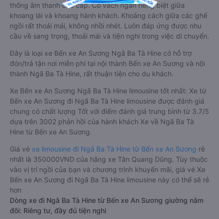
thống âm thanh cao cấp. Có vách ngăn riêng biệt giữa
khoang lái và khoang hành khách. Khoảng cách giữa các ghế
ngồi rất thoải mái, không nhồi nhét. Luôn đáp ứng được nhu
cầu về sang trọng, thoải mái và tiện nghi trong việc di chuyển.
Đây là loại xe Bến xe An Sương Ngã Ba Tà Hine có hỗ trợ
đón/trả tận nơi miễn phí tại nội thành Bến xe An Sương và nội
thành Ngã Ba Tà Hine, rất thuận tiện cho du khách.
Xe Bến xe An Sương Ngã Ba Tà Hine limousine tốt nhất: Xe từ
Bến xe An Sương đi Ngã Ba Tà Hine limousine được đánh giá
chung có chất lượng Tốt với điểm đánh giá trung bình từ 3.7/5
dựa trên 3002 phản hồi của hành khách Xe về Ngã Ba Tà
Hine từ Bến xe An Sương.
Giá vé
xe limousine đi Ngã Ba Tà Hine từ Bến xe An Sương
rẻ
nhất là 350000VND của hãng xe Tân Quang Dũng. Tùy thuộc
vào vị trí ngồi của bạn và chương trình khuyến mãi, giá vé Xe
Bến xe An Sương đi Ngã Ba Tà Hine limousine này có thể sẽ rẻ
hơn
Dòng xe đi Ngã Ba Tà Hine từ Bến xe An Sương giường nằm
đôi: Riêng tư, đầy đủ tiện nghi