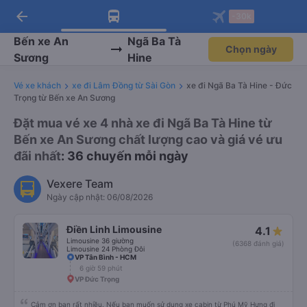
arrow_back
Tải app Vexere ngay!
Tải app Vexere
-30k
Mở app
Mở app
Nhận ưu đãi thành viên độc
-30k/ghế khi đặt vé máy bay qua
quyền
app
Bến xe An
Ngã Ba Tà
Chọn ngày
Sương
Hine
Vé xe khách
xe đi Lâm Đồng từ Sài Gòn
xe đi Ngã Ba Tà Hine - Đức
Trọng từ Bến xe An Sương
Đặt mua vé xe 4 nhà xe đi Ngã Ba Tà Hine từ
Bến xe An Sương chất lượng cao và giá vé ưu
đãi nhất
: 36 chuyến mỗi ngày
Vexere Team
Ngày cập nhật: 06/08/2026
Điền Linh Limousine
4.1
Limousine 36 giường
(6368 đánh giá)
Limousine 24 Phòng Đôi
VP Tân Bình - HCM
6 giờ 59 phút
VP Đức Trọng
Cảm ơn bạn rất nhiều. Nếu bạn muốn sử dụng xe cabin từ Phú Mỹ Hưng đi