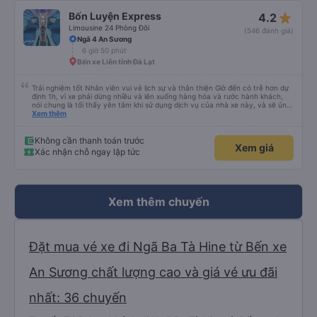
star_rate
Bốn Luyện Express
4.2
Limousine 24 Phòng Đôi
(546 đánh giá)
Ngã 4 An Sương
6 giờ 50 phút
Bến xe Liên tỉnh Đà Lạt
Trải nghiệm tốt Nhân viên vui vẻ lịch sự và thân thiện Giờ đến có trễ hơn dự
định 1h, vì xe phải dừng nhiều và lên xuống hàng hóa và rước hành khách,
nói chung là tối thấy yên tâm khi sử dụng dịch vụ của nhà xe này, và sẽ ủng
hộ và giới thiệu cho người thân sử dụng dịch vụ của nhà xe này
Xem thêm
Không cần thanh toán trước
Xem giá
Xác nhận chỗ ngay lập tức
Xem thêm chuyến
Đặt mua vé xe đi Ngã Ba Tà Hine từ Bến xe
An Sương chất lượng cao và giá vé ưu đãi
nhất: 36 chuyến