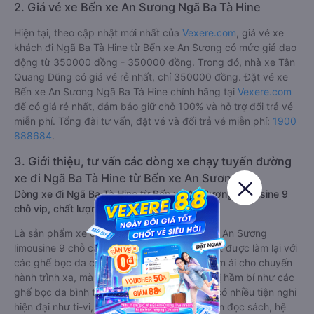
2. Giá vé xe Bến xe An Sương Ngã Ba Tà Hine
Hiện tại, theo cập nhật mới nhất của
Vexere.com
, giá vé xe
khách đi Ngã Ba Tà Hine từ Bến xe An Sương có mức giá dao
động từ 350000 đồng - 350000 đồng. Trong đó, nhà xe Tân
Quang Dũng có giá vé rẻ nhất, chỉ 350000 đồng. Đặt vé xe
Bến xe An Sương Ngã Ba Tà Hine chính hãng tại
Vexere.com
để có giá rẻ nhất, đảm bảo giữ chỗ 100% và hỗ trợ đổi trả vé
miễn phí. Tổng đài tư vấn, đặt vé và đổi trả vé miễn phí:
1900
888684
.
3. Giới thiệu, tư vấn các dòng xe chạy tuyến đường
xe đi Ngã Ba Tà Hine từ Bến xe An Sương:
Dòng xe đi Ngã Ba Tà Hine từ Bến xe An Sương limousine 9
chỗ vip, chất lượng cao: Tiện lợi, sang trọng
Là sản phẩm xe đi Ngã Ba Tà Hine từ Bến xe An Sương
limousine 9 chỗ cải tiến từ xe 16 chỗ. Nội thất được làm lại với
các ghế bọc da chuẩn Châu Âu, không chỉ êm ái cho chuyến
hành trình xa, mà còn mát mẻ và không hề bị hầm bí như các
ghế bọc da bình thường. Kèm theo các ghế có nhiều tiện nghi
hiện đại như ti-vi, tủ lạnh mini, ổ cắm usb, đèn đọc sách, hệ