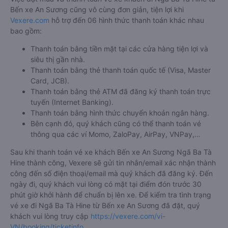
Bến xe An Sương cũng vô cùng đơn giản, tiện lợi khi
Vexere.com
hỗ trợ đến 06 hình thức thanh toán khác nhau
bao gồm:
Thanh toán bằng tiền mặt tại các cửa hàng tiện lợi và
siêu thị gần nhà.
Thanh toán bằng thẻ thanh toán quốc tế (Visa, Master
Card, JCB).
Thanh toán bằng thẻ ATM đã đăng ký thanh toán trực
tuyến (Internet Banking).
Thanh toán bằng hình thức chuyển khoản ngân hàng.
Bên cạnh đó, quý khách cũng có thể thanh toán vé
thông qua các ví Momo, ZaloPay, AirPay, VNPay,…
Sau khi thanh toán vé xe khách Bến xe An Sương Ngã Ba Tà
Hine thành công, Vexere sẽ gửi tin nhắn/email xác nhận thành
công đến số điện thoại/email mà quý khách đã đăng ký. Đến
ngày đi, quý khách vui lòng có mặt tại điểm đón trước 30
phút giờ khởi hành để chuẩn bị lên xe. Để kiểm tra tình trạng
vé xe đi Ngã Ba Tà Hine từ Bến xe An Sương đã đặt, quý
khách vui lòng truy cập
https://vexere.com/vi-
VN/booking/ticketinfo