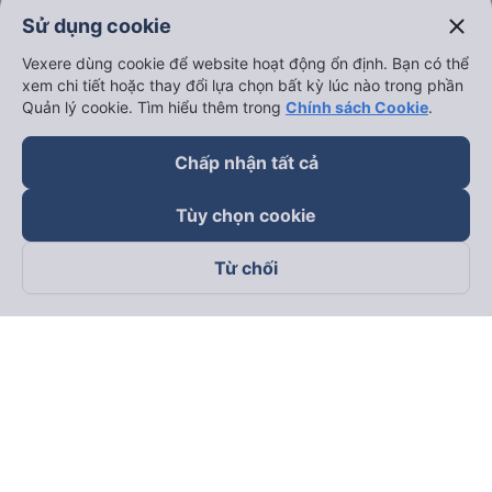
close
Sử dụng cookie
Vexere dùng cookie để website hoạt động ổn định. Bạn có thể
xem chi tiết hoặc thay đổi lựa chọn bất kỳ lúc nào trong phần
Quản lý cookie. Tìm hiểu thêm trong
Chính sách Cookie
.
Chấp nhận tất cả
Tùy chọn cookie
Từ chối
Theo dõi chúng tôi trên
Facebook
Tiktok
Youtube
Công ty TNHH Thương Mại Dịch Vụ Vexere
Địa chỉ đăng ký kinh doanh: 8C Chữ Đồng Tử, Phường Tân
Sơn Nhất, TP. Hồ Chí Minh, Việt Nam
Địa chỉ
:
Lầu 2, toà nhà H3 Circo Hoàng Diệu, 384 Hoàng Diệu,