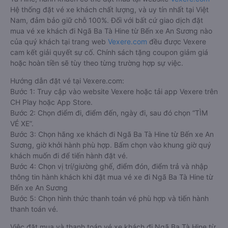
Hệ thống đặt vé xe khách chất lượng, và uy tín nhất tại Việt
Nam, đảm bảo giữ chỗ 100%. Đối với bất cứ giao dịch đặt
mua vé xe khách đi Ngã Ba Tà Hine từ Bến xe An Sương nào
của quý khách tại trang web
Vexere.com
đều được Vexere
cam kết giải quyết sự cố. Chính sách tặng coupon giảm giá
hoặc hoàn tiền sẽ tùy theo từng trường hợp sự việc.
Hướng dẫn đặt vé tại Vexere.com:
Bước 1: Truy cập vào website Vexere hoặc tải app Vexere trên
CH Play hoặc App Store.
Bước 2: Chọn điểm đi, điểm đến, ngày đi, sau đó chọn “TÌM
VÉ XE”.
Bước 3: Chọn hãng xe khách đi Ngã Ba Tà Hine từ Bến xe An
Sương, giờ khởi hành phù hợp. Bấm chọn vào khung giờ quý
khách muốn đi để tiến hành đặt vé.
Bước 4: Chọn vị trí/giường ghế, điểm đón, điểm trả và nhập
thông tin hành khách khi đặt mua vé xe đi Ngã Ba Tà Hine từ
Bến xe An Sương
Bước 5: Chọn hình thức thanh toán vé phù hợp và tiến hành
thanh toán vé.
Việc đặt mua và thanh toán vé xe khách đi Ngã Ba Tà Hine từ