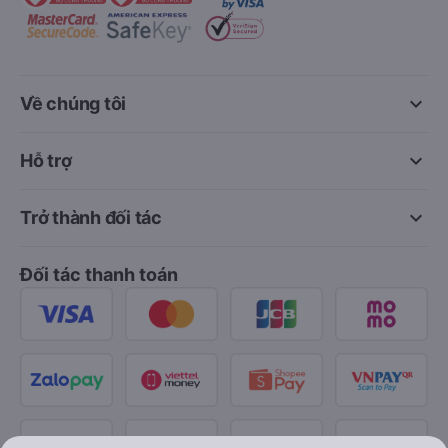
keyboard_arrow_down
Về chúng tôi
keyboard_arrow_down
Hỗ trợ
keyboard_arrow_down
Trở thành đối tác
Đối tác thanh toán