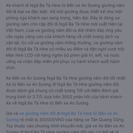
Xe khách đi Ngã Ba Tà Hine từ Bến xe An Sương giường nằm
đôi là loại xe đặc biệt. Với mỗi giường được thiết kế như một
phòng ngủ khách sạn sang trọng, hiện đại. Đây là dòng xe
giường nằm cho cặp đôi đi Ngã Ba Tà Hine mới xuất hiện tại
Việt Nam. Loại xe giường nằm đôi ra đời nhằm đáp ứng yêu
cầu ngày càng cao của khách hàng về chất lượng dịch vụ
vận tải. So với xe giường nằm thông thường, xe giường nằm
đôi đi Ngã Ba Tà Hine có nhiều ưu điểm và tiện nghi vượt trội.
Màn hình LCD với hàng nghìn bộ phim giải trí, wifi, và nước
uống và chăn đắp miễn phí phục vụ hành khách suốt hành
trình.
Xe Bến xe An Sương Ngã Ba Tà Hine giường nằm đôi tốt nhất:
Xe từ Bến xe An Sương đi Ngã Ba Tà Hine giường nằm đôi
được đánh giá chung có chất lượng Tốt với điểm đánh giá
trung bình từ 3.7/5 dựa trên 3002 phản hồi của hành khách
Xe về Ngã Ba Tà Hine từ Bến xe An Sương.
Giá vé
xe giường nằm đôi đi Ngã Ba Tà Hine từ Bến xe An
Sương
rẻ nhất là 350000VND của hãng xe Tân Quang Dũng.
Tùy thuộc vào chương trình khuyến mãi, giá vé Xe Bến xe An
Sương đi Ngã Ba Tà Hine giường nằm đôi này có thể sẽ rẻ