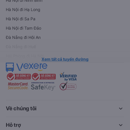
Hà Nội đi Ninh Bình
Hà Nội đi Hạ Long
Hà Nội đi Sa Pa
Hà Nội đi Tam Đảo
Đà Nẵng đi Hội An
Đà Nẵng đi Huế
Hải Phòng đi Hà Nội
Xem tất cả tuyến đường
keyboard_arrow_down
Về chúng tôi
keyboard_arrow_down
Hỗ trợ