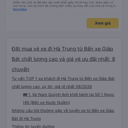
nhiên nếu nhà xe đổi bên sản xuất khăn giấy thì sẽ hay hơn, khăn giấy có
mùi hơi lạ. Còn lại mình đã chứng kiến nhiều sự thay đổi của nhà xe trong 2
tháng vừa rồi: tài xế và phụ xe ngày càng thân thiện, quy trình phục vụ rõ
Xem thêm
ràng và phục vụ nhanh chóng, đã giải quyết điểm nghẽn trung chuyển ở Hà
Nội khi đã phân vùng từng xe
Xem giá
Đặt mua vé xe đi Hà Trung từ Bến xe Giáp
Bát chất lượng cao và giá vé ưu đãi nhất: 8
chuyến
Tư vấn TOP 1 xe khách đi Hà Trung từ Bến xe Giáp Bát
chất lượng cao, uy tín, giá rẻ nhất 08/2026
🚌 1. Xe Nam Quỳnh Anh khởi hành tại Số 1 Ngọc
Hồi (Bến xe Nước Ngầm)
Những câu hỏi thường gặp về tuyến xe từ Bến xe Giáp
Bát đi Hà Trung
Thông tin tuyến đường