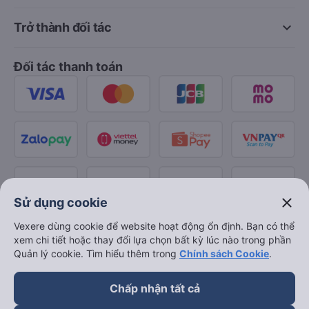
keyboard_arrow_down
Trở thành đối tác
Đối tác thanh toán
close
Sử dụng cookie
Vexere dùng cookie để website hoạt động ổn định. Bạn có thể
xem chi tiết hoặc thay đổi lựa chọn bất kỳ lúc nào trong phần
Quản lý cookie. Tìm hiểu thêm trong
Chính sách Cookie
.
Chấp nhận tất cả