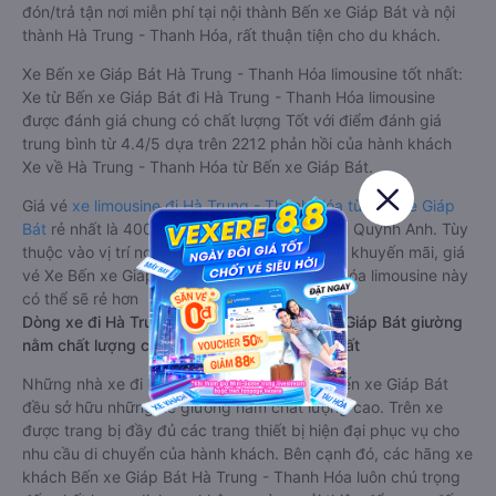
đón/trả tận nơi miễn phí tại nội thành Bến xe Giáp Bát và nội
thành Hà Trung - Thanh Hóa, rất thuận tiện cho du khách.
Xe Bến xe Giáp Bát Hà Trung - Thanh Hóa limousine tốt nhất:
Xe từ Bến xe Giáp Bát đi Hà Trung - Thanh Hóa limousine
được đánh giá chung có chất lượng Tốt với điểm đánh giá
trung bình từ 4.4/5 dựa trên 2212 phản hồi của hành khách
Xe về Hà Trung - Thanh Hóa từ Bến xe Giáp Bát.
Giá vé
xe limousine đi Hà Trung - Thanh Hóa từ Bến xe Giáp
Bát
rẻ nhất là 400000VND của hãng xe Nam Quỳnh Anh. Tùy
thuộc vào vị trí ngồi của bạn và chương trình khuyến mãi, giá
vé Xe Bến xe Giáp Bát đi Hà Trung - Thanh Hóa limousine này
có thể sẽ rẻ hơn
Dòng xe đi Hà Trung - Thanh Hóa từ Bến xe Giáp Bát giường
nằm chất lượng cao: Thoải mái, giá cả tốt nhất
Những nhà xe đi Hà Trung - Thanh Hóa từ Bến xe Giáp Bát
đều sở hữu những xe giường nằm chất lượng cao. Trên xe
được trang bị đầy đủ các trang thiết bị hiện đại phục vụ cho
nhu cầu di chuyển của hành khách. Bên cạnh đó, các hãng xe
khách Bến xe Giáp Bát Hà Trung - Thanh Hóa luôn chú trọng