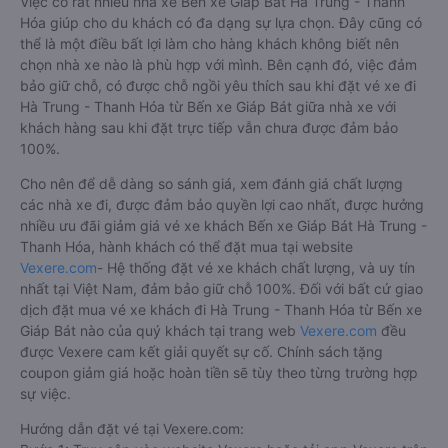
Việc có rất nhiều nhà xe Bến xe Giáp Bát Hà Trung - Thanh
Hóa giúp cho du khách có đa dạng sự lựa chọn. Đây cũng có
thể là một điều bất lợi làm cho hàng khách không biết nên
chọn nhà xe nào là phù hợp với mình. Bên cạnh đó, việc đảm
bảo giữ chỗ, có được chỗ ngồi yêu thích sau khi đặt vé xe đi
Hà Trung - Thanh Hóa từ Bến xe Giáp Bát giữa nhà xe với
khách hàng sau khi đặt trực tiếp vẫn chưa được đảm bảo
100%.
Cho nên để dễ dàng so sánh giá, xem đánh giá chất lượng
các nhà xe đi, được đảm bảo quyền lợi cao nhất, được hưởng
nhiều ưu đãi giảm giá vé xe khách Bến xe Giáp Bát Hà Trung -
Thanh Hóa, hành khách có thể đặt mua tại website
Vexere.com
- Hệ thống đặt vé xe khách chất lượng, và uy tín
nhất tại Việt Nam, đảm bảo giữ chỗ 100%. Đối với bất cứ giao
dịch đặt mua vé xe khách đi Hà Trung - Thanh Hóa từ Bến xe
Giáp Bát nào của quý khách tại trang web
Vexere.com
đều
được Vexere cam kết giải quyết sự cố. Chính sách tặng
coupon giảm giá hoặc hoàn tiền sẽ tùy theo từng trường hợp
sự việc.
Hướng dẫn đặt vé tại Vexere.com: