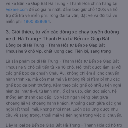
vé xe Bến xe Giáp Bát Hà Trung - Thanh Hóa chính hãng tại
Vexere.com
để có giá rẻ nhất, đảm bảo giữ chỗ 100% và hỗ
trợ đổi trả vé miễn phí. Tổng đài tư vấn, đặt vé và đổi trả vé
miễn phí:
1900 888684
.
3. Giới thiệu, tư vấn các dòng xe chạy tuyến đường
xe đi Hà Trung - Thanh Hóa từ Bến xe Giáp Bát:
Dòng xe đi Hà Trung - Thanh Hóa từ Bến xe Giáp Bát
limousine 9 chỗ vip, chất lượng cao: Tiện lợi, sang trọng
Là sản phẩm xe đi Hà Trung - Thanh Hóa từ Bến xe Giáp Bát
limousine 9 chỗ cải tiến từ xe 16 chỗ. Nội thất được làm lại với
các ghế bọc da chuẩn Châu Âu, không chỉ êm ái cho chuyến
hành trình xa, mà còn mát mẻ và không hề bị hầm bí như các
ghế bọc da bình thường. Kèm theo các ghế có nhiều tiện nghi
hiện đại như ti-vi, tủ lạnh mini, ổ cắm usb, đèn đọc sách, hệ
thống âm thanh cao cấp. Có vách ngăn riêng biệt giữa
khoang lái và khoang hành khách. Khoảng cách giữa các ghế
ngồi rất thoải mái, không nhồi nhét. Luôn đáp ứng được nhu
cầu về sang trọng, thoải mái và tiện nghi trong việc di chuyển.
Đây là loại xe Bến xe Giáp Bát Hà Trung - Thanh Hóa có hỗ trợ