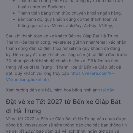
Thanh toán bằng thẻ ATM đã đăng ký thanh toán trực
tuyến (Internet Banking).
Thanh toán bằng hình thức chuyển khoản ngân hàng.
Bên cạnh đó, quý khách cũng có thể thanh toán vé
thông qua các ví Momo, ZaloPay, AirPay, VNPay,…
Sau khi thanh toán vé xe khách Bến xe Giáp Bát Hà Trung -
Thanh Hóa thành công, Vexere sẽ gửi tin nhắn/email xác nhận
thành công đến số điện thoại/email mà quý khách đã đăng
ký. Đến ngày đi, quý khách vui lòng có mặt tại điểm đón trước
30 phút giờ khởi hành để chuẩn bị lên xe. Để kiểm tra tình
trạng vé xe đi Hà Trung - Thanh Hóa từ Bến xe Giáp Bát đã
đặt, quý khách vui lòng truy cập
https://vexere.com/vi-
VN/booking/ticketinfo
Xem hướng dẫn chi tiết, minh họa bằng hình ảnh
tại đây.
Đặt vé xe Tết 2027 từ Bến xe Giáp Bát
đi Hà Trung
Vé xe tết 2027 từ Bến xe Giáp Bát đi Hà Trung vẫn chưa được
công bố. Vexere.com sẽ sớm thông báo cho các bạn thông tin
vé xe Tết 2027 bao gồm giá vé, lịch trình, ngày giờ bán vé