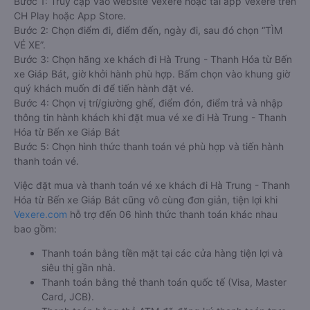
Bước 1: Truy cập vào website Vexere hoặc tải app Vexere trên
CH Play hoặc App Store.
Bước 2: Chọn điểm đi, điểm đến, ngày đi, sau đó chọn “TÌM
VÉ XE”.
Bước 3: Chọn hãng xe khách đi Hà Trung - Thanh Hóa từ Bến
xe Giáp Bát, giờ khởi hành phù hợp. Bấm chọn vào khung giờ
quý khách muốn đi để tiến hành đặt vé.
Bước 4: Chọn vị trí/giường ghế, điểm đón, điểm trả và nhập
thông tin hành khách khi đặt mua vé xe đi Hà Trung - Thanh
Hóa từ Bến xe Giáp Bát
Bước 5: Chọn hình thức thanh toán vé phù hợp và tiến hành
thanh toán vé.
Việc đặt mua và thanh toán vé xe khách đi Hà Trung - Thanh
Hóa từ Bến xe Giáp Bát cũng vô cùng đơn giản, tiện lợi khi
Vexere.com
hỗ trợ đến 06 hình thức thanh toán khác nhau
bao gồm:
Thanh toán bằng tiền mặt tại các cửa hàng tiện lợi và
siêu thị gần nhà.
Thanh toán bằng thẻ thanh toán quốc tế (Visa, Master
Card, JCB).