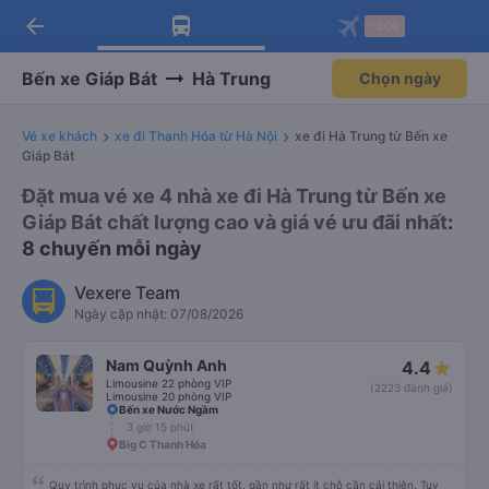
arrow_back
Tải app Vexere ngay!
Tải app Vexere
-30k
Mở app
Mở app
Nhận ưu đãi thành viên độc
-30k/ghế khi đặt vé máy bay qua
quyền
app
Bến xe Giáp Bát
Hà Trung
Chọn ngày
Vé xe khách
xe đi Thanh Hóa từ Hà Nội
xe đi Hà Trung từ Bến xe
Giáp Bát
Đặt mua vé xe 4 nhà xe đi Hà Trung từ Bến xe
Giáp Bát chất lượng cao và giá vé ưu đãi nhất
:
8 chuyến mỗi ngày
Vexere Team
Ngày cập nhật: 07/08/2026
Nam Quỳnh Anh
4.4
Limousine 22 phòng VIP
(2223 đánh giá)
Limousine 20 phòng VIP
Bến xe Nước Ngầm
3 giờ 15 phút
Big C Thanh Hóa
Quy trình phục vụ của nhà xe rất tốt, gần như rất ít chỗ cần cải thiện. Tuy