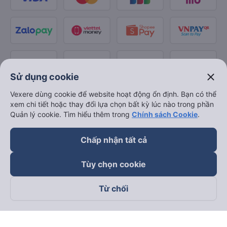
close
Sử dụng cookie
Vexere dùng cookie để website hoạt động ổn định. Bạn có thể
xem chi tiết hoặc thay đổi lựa chọn bất kỳ lúc nào trong phần
Quản lý cookie. Tìm hiểu thêm trong
Chính sách Cookie
.
Chấp nhận tất cả
Tùy chọn cookie
Từ chối
Theo dõi chúng tôi trên
Facebook
Tiktok
Youtube