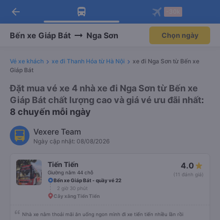
arrow_back
Tải app Vexere ngay!
Tải app Vexere
-30k
Mở app
Mở app
Nhận ưu đãi thành viên độc
-30k/ghế khi đặt vé máy bay qua
quyền
app
Bến xe Giáp Bát
Nga Sơn
Chọn ngày
Vé xe khách
xe đi Thanh Hóa từ Hà Nội
xe đi Nga Sơn từ Bến xe
Giáp Bát
Đặt mua vé xe 4 nhà xe đi Nga Sơn từ Bến xe
Giáp Bát chất lượng cao và giá vé ưu đãi nhất
:
8 chuyến mỗi ngày
Vexere Team
Ngày cập nhật: 08/08/2026
Tiến Tiến
4.0
Giường nằm 44 chỗ
(11 đánh giá)
Bến xe Giáp Bát - quầy vé 22
2 giờ 30 phút
Cây xăng Tiến Tiến
Nhà xe nằm thoải mãi ăn uống ngon mình đi xe tiến tiến nhiều lần rồi