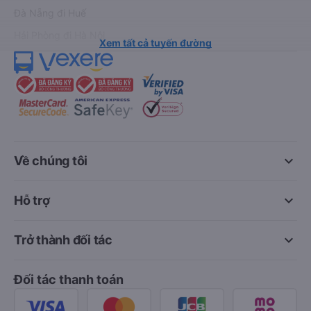
Đà Nẵng đi Huế
Hải Phòng đi Hà Nội
Xem tất cả tuyến đường
keyboard_arrow_down
Về chúng tôi
keyboard_arrow_down
Hỗ trợ
keyboard_arrow_down
Trở thành đối tác
Đối tác thanh toán