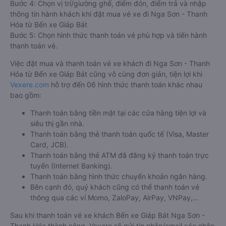
Bước 4: Chọn vị trí/giường ghế, điểm đón, điểm trả và nhập
thông tin hành khách khi đặt mua vé xe đi Nga Sơn - Thanh
Hóa từ Bến xe Giáp Bát
Bước 5: Chọn hình thức thanh toán vé phù hợp và tiến hành
thanh toán vé.
Việc đặt mua và thanh toán vé xe khách đi Nga Sơn - Thanh
Hóa từ Bến xe Giáp Bát cũng vô cùng đơn giản, tiện lợi khi
Vexere.com
hỗ trợ đến 06 hình thức thanh toán khác nhau
bao gồm:
Thanh toán bằng tiền mặt tại các cửa hàng tiện lợi và
siêu thị gần nhà.
Thanh toán bằng thẻ thanh toán quốc tế (Visa, Master
Card, JCB).
Thanh toán bằng thẻ ATM đã đăng ký thanh toán trực
tuyến (Internet Banking).
Thanh toán bằng hình thức chuyển khoản ngân hàng.
Bên cạnh đó, quý khách cũng có thể thanh toán vé
thông qua các ví Momo, ZaloPay, AirPay, VNPay,…
Sau khi thanh toán vé xe khách Bến xe Giáp Bát Nga Sơn -
Thanh Hóa thành công, Vexere sẽ gửi tin nhắn/email xác nhận