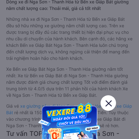
Dòng xe đi Nga Sơn - Thanh Hóa từ Bến xe Giáp Bát giường
nằm chất lượng cao: Thoải mái, giá cả tốt nhất
Những nhà xe đi Nga Sơn - Thanh Hóa từ Bến xe Giáp Bát
đều sở hữu những xe giường nằm chất lượng cao. Trên xe
được trang bị đầy đủ các trang thiết bị hiện đại phục vụ cho
nhu cầu di chuyển của hành khách. Bên cạnh đó, các hãng xe
khách Bến xe Giáp Bát Nga Sơn - Thanh Hóa luôn chú trọng
đến chất lượng dịch vụ, không ngừng cải thiện để mang đến
trải nghiệm hoàn hảo cho hành khách.
Xe Bến xe Giáp Bát Nga Sơn - Thanh Hóa giường nằm tốt
nhất: Xe từ Bến xe Giáp Bát đi Nga Sơn - Thanh Hóa giường
nằm được đánh giá chung chất lượng Tốt với điểm đánh giá
trung bình từ 4.0/5 dựa trên 11 phản hồi của hành khách Xe
về Nga Sơn - Thanh Hóa từ Bến xe Giáp Bát.
Giá vé
xe giường nằm đi Nga Sơn - Thanh Hóa từ Bến xe Giáp
Bát
rẻ nhất là 150000VND của hãng xe Tiến Tiến. Tùy thuộc
vào chương trình khuyến mãi, giá vé Xe Bến xe Giáp Bát đi
Nga Sơn - Thanh Hóa giường nằm này có thể sẽ rẻ hơn.
Tư vấn TOP 1 xe khách đi Nga Sơn -