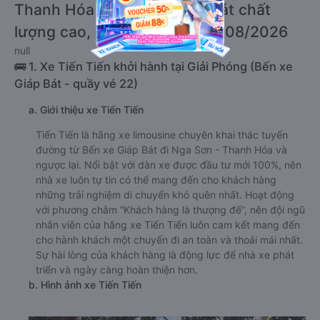
Thanh Hóa từ Bến xe Giáp Bát chất
lượng cao, uy tín, giá rẻ nhất 08/2026
null
🚌 1. Xe Tiến Tiến khởi hành tại Giải Phóng (Bến xe
Giáp Bát - quầy vé 22)
a. Giới thiệu xe Tiến Tiến
Tiến Tiến là hãng xe limousine chuyên khai thác tuyến
đường từ Bến xe Giáp Bát đi Nga Sơn - Thanh Hóa và
ngược lại. Nổi bật với dàn xe được đầu tư mới 100%, nên
nhà xe luôn tự tin có thể mang đến cho khách hàng
những trải nghiệm di chuyển khó quên nhất. Hoạt động
với phương châm “Khách hàng là thượng đế”, nên đội ngũ
nhân viên của hãng xe Tiến Tiến luôn cam kết mang đến
cho hành khách một chuyến đi an toàn và thoải mái nhất.
Sự hài lòng của khách hàng là động lực để nhà xe phát
triển và ngày càng hoàn thiện hơn.
b. Hình ảnh xe Tiến Tiến