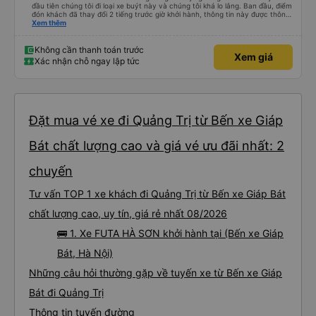
đầu tiên chúng tôi đi loại xe buýt này và chúng tôi khá lo lắng. Ban đầu, điểm
đón khách đã thay đổi 2 tiếng trước giờ khởi hành, thông tin này được thông
báo qua email. Chúng tôi đến đúng địa điểm lúc 9 giờ nhưng xe buýt không
Xem thêm
có ở đó. Chúng tôi đã liên lạc qua email và nhận được phản hồi nhanh chóng,
điều này rất đáng trân trọng. Họ cho chúng tôi biết xe buýt đến muộn 10-15
phút. Khi xe buýt đến, tài xế đã đến tận nơi giúp đỡ chúng tôi và nhân viên
Không cần thanh toán trước
Xem giá
chăm sóc khách hàng cũng đã xác nhận qua email. Xe buýt sạch sẽ và
Xác nhận chỗ ngay lập tức
giường ngủ thoải mái. Tài xế rất tốt bụng và chu đáo vì biết chúng tôi là
khách du lịch. Chúng tôi cảm thấy an toàn suốt cả chuyến đi. Cuối chuyến
đi, tài xế đã hướng dẫn chúng tôi đến xe đưa đón miễn phí đến khách sạn. Tôi
rất khuyên bạn nên sử dụng dịch vụ này.
Đặt mua vé xe đi Quảng Trị từ Bến xe Giáp
Bát chất lượng cao và giá vé ưu đãi nhất: 2
chuyến
Tư vấn TOP 1 xe khách đi Quảng Trị từ Bến xe Giáp Bát
chất lượng cao, uy tín, giá rẻ nhất 08/2026
🚌 1. Xe FUTA HÀ SƠN khởi hành tại (Bến xe Giáp
Bát, Hà Nội)
Những câu hỏi thường gặp về tuyến xe từ Bến xe Giáp
Bát đi Quảng Trị
Thông tin tuyến đường