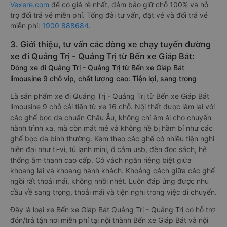
Vexere.com
để có giá rẻ nhất, đảm bảo giữ chỗ 100% và hỗ
trợ đổi trả vé miễn phí. Tổng đài tư vấn, đặt vé và đổi trả vé
miễn phí:
1900 888684
.
3. Giới thiệu, tư vấn các dòng xe chạy tuyến đường
xe đi Quảng Trị - Quảng Trị từ Bến xe Giáp Bát:
Dòng xe đi Quảng Trị - Quảng Trị từ Bến xe Giáp Bát
limousine 9 chỗ vip, chất lượng cao: Tiện lợi, sang trọng
Là sản phẩm xe đi Quảng Trị - Quảng Trị từ Bến xe Giáp Bát
limousine 9 chỗ cải tiến từ xe 16 chỗ. Nội thất được làm lại với
các ghế bọc da chuẩn Châu Âu, không chỉ êm ái cho chuyến
hành trình xa, mà còn mát mẻ và không hề bị hầm bí như các
ghế bọc da bình thường. Kèm theo các ghế có nhiều tiện nghi
hiện đại như ti-vi, tủ lạnh mini, ổ cắm usb, đèn đọc sách, hệ
thống âm thanh cao cấp. Có vách ngăn riêng biệt giữa
khoang lái và khoang hành khách. Khoảng cách giữa các ghế
ngồi rất thoải mái, không nhồi nhét. Luôn đáp ứng được nhu
cầu về sang trọng, thoải mái và tiện nghi trong việc di chuyển.
Đây là loại xe Bến xe Giáp Bát Quảng Trị - Quảng Trị có hỗ trợ
đón/trả tận nơi miễn phí tại nội thành Bến xe Giáp Bát và nội