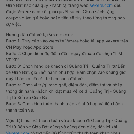
Giáp Bát nào của quý khách tại trang web
Vexere.com
đều
được Vexere cam kết giải quyết sự cố. Chính sách tặng
coupon giảm giá hoặc hoàn tiền sẽ tùy theo từng trường hợp
sự việc.
Hướng dẫn đặt vé tại Vexere.com:
Bước 1: Truy cập vào website Vexere hoặc tải app Vexere trên
CH Play hoặc App Store.
Bước 2: Chọn điểm đi, điểm đến, ngày đi, sau đó chọn “TÌM
VÉ XE”.
Bước 3: Chọn hãng xe khách đi Quảng Trị - Quảng Trị từ Bến
xe Giáp Bát, giờ khởi hành phù hợp. Bấm chọn vào khung giờ
quý khách muốn đi để tiến hành đặt vé.
Bước 4: Chọn vị trí/giường ghế, điểm đón, điểm trả và nhập
thông tin hành khách khi đặt mua vé xe đi Quảng Trị - Quảng
Trị từ Bến xe Giáp Bát
Bước 5: Chọn hình thức thanh toán vé phù hợp và tiến hành
thanh toán vé.
Việc đặt mua và thanh toán vé xe khách đi Quảng Trị - Quảng
Trị từ Bến xe Giáp Bát cũng vô cùng đơn giản, tiện lợi khi
Vexere.com
hỗ trợ đến 06 hình thức thanh toán khác nhau