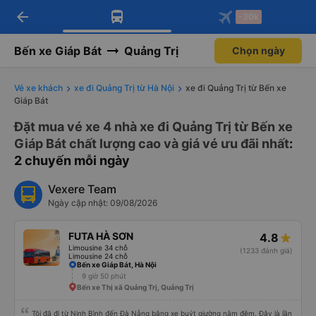
arrow_back
Tải app Vexere ngay!
Tải app Vexere
-30k
Mở app
Mở app
Nhận ưu đãi thành viên độc
-30k/ghế khi đặt vé máy bay qua
quyền
app
Bến xe Giáp Bát
Quảng Trị
Chọn ngày
Vé xe khách
xe đi Quảng Trị từ Hà Nội
xe đi Quảng Trị từ Bến xe
Giáp Bát
Đặt mua vé xe 4 nhà xe đi Quảng Trị từ Bến xe
Giáp Bát chất lượng cao và giá vé ưu đãi nhất
:
2 chuyến mỗi ngày
Vexere Team
Ngày cập nhật: 09/08/2026
FUTA HÀ SƠN
4.8
Limousine 34 chỗ
(1233 đánh giá)
Limousine 24 chỗ
Bến xe Giáp Bát, Hà Nội
9 giờ 50 phút
Bến xe Thị xã Quảng Trị, Quảng Trị
Tôi đã đi từ Ninh Bình đến Đà Nẵng bằng xe buýt giường nằm đêm. Đây là lần