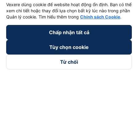
Vexere dùng cookie để website hoạt động ổn định. Bạn có thể
xem chi tiết hoặc thay đổi lựa chọn bất kỳ lúc nào trong phần
Quản lý cookie. Tìm hiểu thêm trong
Chính sách Cookie
.
Chấp nhận tất cả
Tùy chọn cookie
Từ chối
Theo dõi chúng tôi trên
Facebook
Tiktok
Youtube
Công ty TNHH Thương Mại Dịch Vụ Vexere
Địa chỉ đăng ký kinh doanh: 8C Chữ Đồng Tử, Phường Tân
Sơn Nhất, TP. Hồ Chí Minh, Việt Nam
Địa chỉ
:
Lầu 2, toà nhà H3 Circo Hoàng Diệu, 384 Hoàng Diệu,
Phường Khánh Hội, TP Hồ Chí Minh, Việt Nam
Tầng 3, toà nhà 101 Láng Hạ, 101 Láng Hạ, Phường Láng, TP.