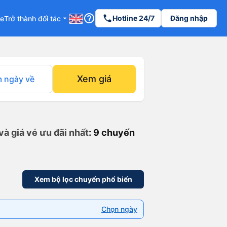
help_outline
phone
Hotline 24/7
Đăng nhập
re
Trở thành đối tác
arrow_drop_down
Xem giá
 ngày về
à giá vé ưu đãi nhất
: 9 chuyến
Xem bộ lọc chuyến phổ biến
Chọn ngày