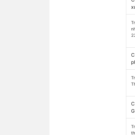
x
T
n
2
C
p
T
T
C
G
T
t