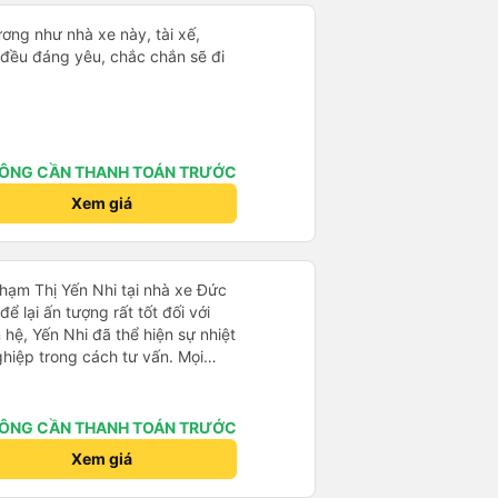
ơng như nhà xe này, tài xế,
cả đều đáng yêu, chắc chắn sẽ đi
ÔNG CẦN THANH TOÁN TRƯỚC
Xem giá
Phạm Thị Yến Nhi tại nhà xe Đức
ể lại ấn tượng rất tốt đối với
 hệ, Yến Nhi đã thể hiện sự nhiệt
ghiệp trong cách tư vấn. Mọi
rõ ràng, nhanh chóng, giúp
n chuyến xe phù hợp với nhu
ÔNG CẦN THANH TOÁN TRƯỚC
trong suốt quá trình đặt vé, từ
Xem giá
 tin đến nhắc nhở giờ xe chạy.
giúp khách hàng cảm thấy yên