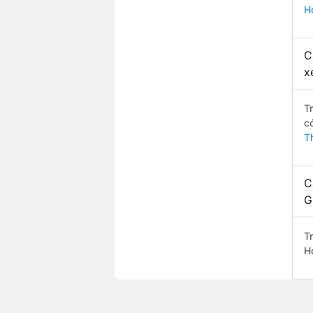
H
C
x
T
c
T
C
G
T
H