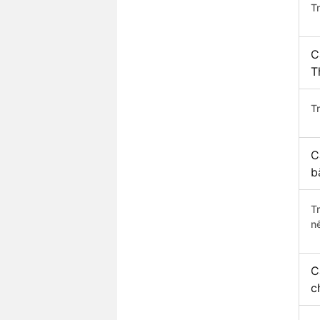
T
C
T
Tr
C
b
T
n
C
c