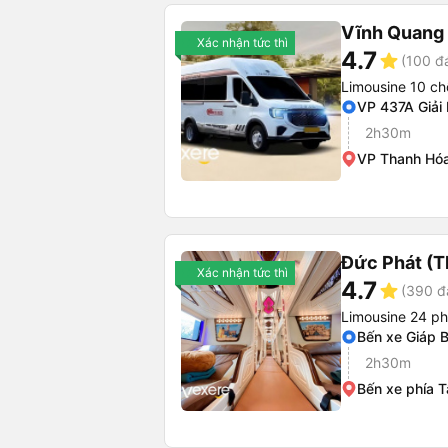
Vĩnh Quang
Xác nhận tức thì
4.7
star
(100 đ
Limousine 10 ch
VP 437A Giải
2h30m
VP Thanh Hóa
Đức Phát (T
Xác nhận tức thì
4.7
star
(390 đ
Limousine 24 p
Bến xe Giáp B
2h30m
Bến xe phía 