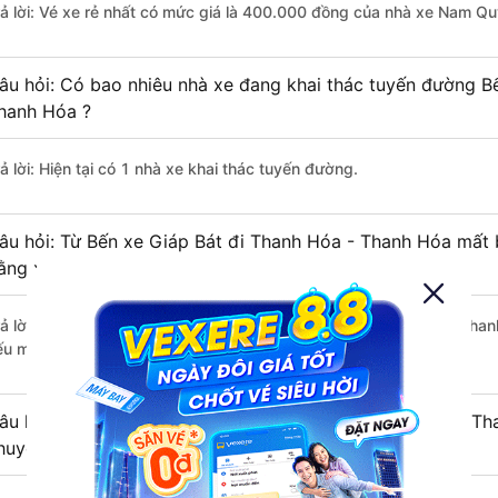
rả lời: Vé xe rẻ nhất có mức giá là 400.000 đồng của nhà xe Nam Q
âu hỏi: Có bao nhiêu nhà xe đang khai thác tuyến đường B
hanh Hóa ?
ả lời: Hiện tại có 1 nhà xe khai thác tuyến đường.
âu hỏi: Từ Bến xe Giáp Bát đi Thanh Hóa - Thanh Hóa mất b
ằng xe khách?
rả lời: Thời gian di chuyển bằng xe khách từ Bến xe Giáp Bát đi Tha
ếu mật độ giao thông thuận lợi.
âu hỏi: Khoảng cách từ Bến xe Giáp Bát đi Thanh Hóa - Th
huyển bằng xe khách?