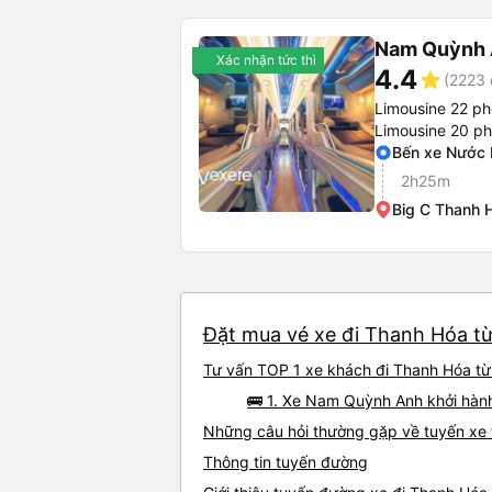
Nam Quỳnh
Xác nhận tức thì
4.4
star
(2223 
Limousine 22 p
Limousine 20 p
Bến xe Nước
2h25m
Big C Thanh 
Đặt mua vé xe đi Thanh Hóa từ 
Tư vấn TOP 1 xe khách đi Thanh Hóa từ 
🚌 1. Xe Nam Quỳnh Anh khởi hàn
Những câu hỏi thường gặp về tuyến xe 
Thông tin tuyến đường