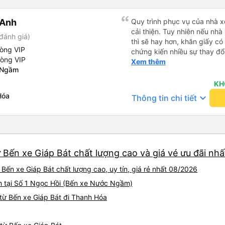
tâm và tin tưởng hơn khi sử
Phát. Thái độ làm việc nghiêm túc, trách nhiệm cùng phong
 Anh
Quy trình phục vụ của nhà xe
cách phục vụ chuyên nghiệ
cải thiện. Tuy nhiên nếu nhà
đánh giá)
cao chất lượng dịch vụ chun
thì sẽ hay hơn, khăn giấy có 
tích cực cho nhà xe trong m
hòng VIP
chứng kiến nhiều sự thay đổ
một tấm gương đáng khen ng
hòng VIP
rồi: tài xế và phụ xe ngày c
Xem thêm
tải hành khách.
 Ngầm
rõ ràng và phục vụ nhanh c
trung chuyển ở Hà Nội khi 
KH
Hóa
keyboard_arrow_down
Thông tin chi tiết
Bến xe Giáp Bát chất lượng cao và giá vé ưu đãi nhấ
Bến xe Giáp Bát chất lượng cao, uy tín, giá rẻ nhất 08/2026
h tại Số 1 Ngọc Hồi (Bến xe Nước Ngầm)
từ Bến xe Giáp Bát đi Thanh Hóa