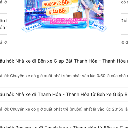
rả lời: Đoạn đường đi Thanh Hóa - Thanh Hóa từ Bến xe Giáp Bát có
âu hỏi: Mỗi ngày có bao nhiêu chuyến xe khách Bến xe Giá
óa ?
rả lời: Trung bình mỗi ngày có khoảng 9 chuyến xe bắt đầu từ 0:50 
âu hỏi: Nhà xe đi Bến xe Giáp Bát Thanh Hóa - Thanh Hóa 
rả lời: Chuyến xe có giờ xuất phát sớm nhất vào lúc 0:50 là của nh
âu hỏi: Nhà xe đi Thanh Hóa - Thanh Hóa từ Bến xe Giáp Bá
rả lời: Chuyến xe có giờ xuất phát trễ (muộn) nhất là vào lúc 23:59
âu hỏi: Review xe đi Thanh Hóa - Thanh Hóa từ Bến xe Giáp