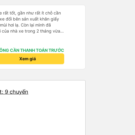
 dụng dịch vụ của nhà xe Đức
 rất tốt, gần như rất ít chỗ cần
p của Yến Nhi đã góp phần nâng
 xe đổi bên sản xuất khăn giấy
g, đồng thời tạo dựng hình ảnh
mùi hơi lạ. Còn lại mình đã
ắt khách hàng. Đây thực sự là
i của nhà xe trong 2 tháng vừa
ợi trong lĩnh vực dịch vụ vận
àng thân thiện, quy trình phục vụ
hóng, đã giải quyết điểm nghẽn
đã phân vùng từng xe
ÔNG CẦN THANH TOÁN TRƯỚC
Xem giá
t: 9 chuyến