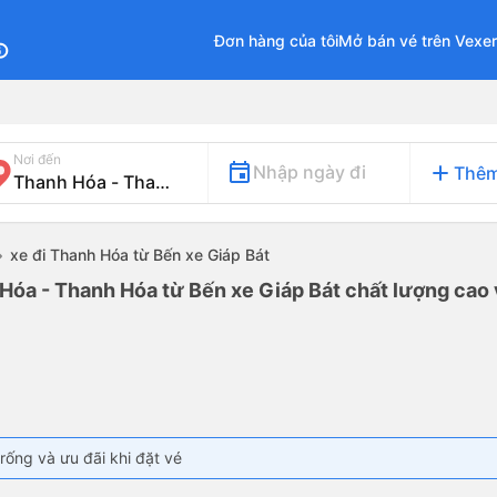
Đơn hàng của tôi
Mở bán vé trên Vexe
fo
Nơi đến
add
Nhập ngày đi
Thêm
xe đi Thanh Hóa từ Bến xe Giáp Bát
Hóa - Thanh Hóa từ Bến xe Giáp Bát chất lượng cao v
rống và ưu đãi khi đặt vé