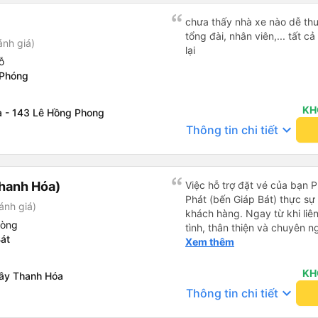
chưa thấy nhà xe nào dễ thư
tổng đài, nhân viên,... tất 
ánh giá)
lại
ỗ
 Phóng
KH
 - 143 Lê Hồng Phong
keyboard_arrow_down
Thông tin chi tiết
hanh Hóa)
Việc hỗ trợ đặt vé của bạn 
Phát (bến Giáp Bát) thực sự đ
ánh giá)
khách hàng. Ngay từ khi liên
hòng
tình, thân thiện và chuyên n
át
thắc mắc đều được giải đáp 
Xem thêm
khách hàng dễ dàng lựa chọ
cầu của mình. Không chỉ dừng lại ở việc cung cấp thông tin,
KH
Tây Thanh Hóa
Yến Nhi còn chủ động hỗ trợ 
keyboard_arrow_down
Thông tin chi tiết
việc giữ chỗ, xác nhận thông
Sự tận tâm và chu đáo này 