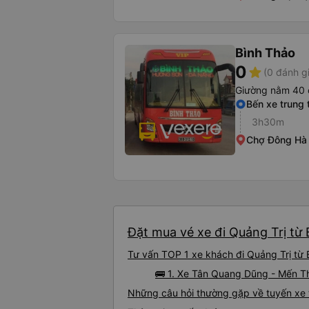
Bình Thảo
0
star
(0 đánh g
Giường nằm 40 
Bến xe trung
3h30m
Chợ Đông Hà
Đặt mua vé xe đi Quảng Trị từ 
Tư vấn TOP 1 xe khách đi Quảng Trị từ 
🚌 1. Xe Tân Quang Dũng - Mến Th
Những câu hỏi thường gặp về tuyến xe 