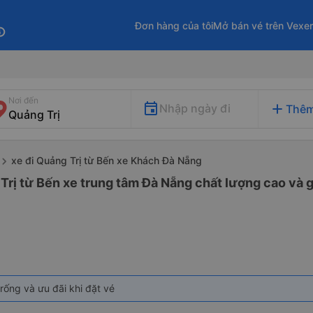
Đơn hàng của tôi
Mở bán vé trên Vexe
fo
Nơi đến
add
Nhập ngày đi
Thêm
xe đi Quảng Trị từ Bến xe Khách Đà Nẵng
Trị từ Bến xe trung tâm Đà Nẵng chất lượng cao và g
rống và ưu đãi khi đặt vé