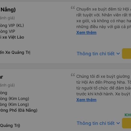
à Nẵng)
Chuyến xe buýt đêm từ Hội 
rất tuyệt vời. Nhân viên rất t
ánh giá)
xe giỏi, và không có nhạc ha
òng VIP (KL)
những điều này với giá cả p
hòng VIP
tiếng Anh rất suôn sẻ, vì vậ
Xem thêm
 xe Việt Lào
hãng này. Đối với người đi l
nhưng có ba điểm dừng cách
được thông báo trước bằng 
ến Xe Quảng Trị
keyboard_arrow_down
Thông tin chi tiết
trên xe, nhưng có nhà hàng
dừng. Bạn phải cởi giày và đ
dép nhựa được cung cấp khi 
chúng vào thùng trước khi lê
r
Chúng tôi đi xe buýt giườn
chiếc chăn và một chiếc gố
từ Hội An đến Phong Nha. T
ánh giá)
Tôi không thể kết nối Wi-Fi, 
từ người tổ chức để đảm bảo
với những người thừa cân ho
hòng
trước khi khởi hành. Xe buýt
chọn xe buýt có ít chỗ ngồi 
hòng (Kim Long)
trạng tuyệt vời. Các khoang
Xem thêm
không thừa cân, nhưng vẫn h
òng (Kim Long)
phẳng hoàn toàn, hoặc bạn c
chọn chỗ ngồi phía dưới và 
ờng Phổ (Đà Nẵng)
phần. Tôi cao 5&#39;4&quot
KH
toàn, bạn tôi cao 5&#39;9&q
keyboard_arrow_down
Thông tin chi tiết
bàn chân cong. Có một cổng 
Quảng Trị)
lái xe rất an toàn và có hai 