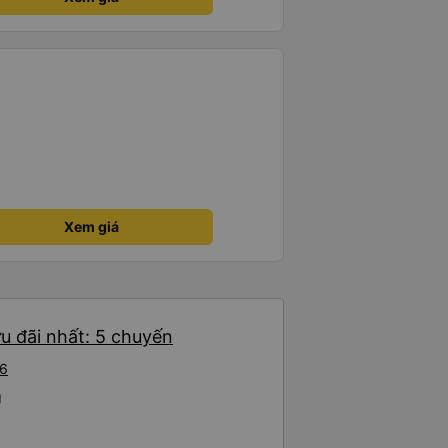
xe này để đi Vinh <-> Đà Nẵng
Xem giá
u đãi nhất: 5 chuyến
26
g