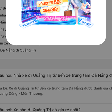
 từ Bến xe trung tâm Đà Nẵng
iá nhà xe Bến xe trung tâm Đà Nẵng Quảng Trị
 Nẵng - Quảng Trị
e chạy tuyến đường Bến xe trung tâm Đà Nẵng đi Quảng Trị
 trung tâm Đà Nẵng - Quảng Trị
ến xe trung tâm Đà Nẵng nhanh và uy tín nhất
 Đà Nẵng đi Quảng Trị
âu hỏi: Nhà xe đi Quảng Trị từ Bến xe trung tâm Đà Nẵng đ
rả lời: Xe đi Quảng Trị từ Bến xe trung tâm Đà Nẵng được đánh giá c
uang Dũng - Mến Thương.
âu hỏi: Xe nào đi Quảng Trị có giá rẻ nhất?