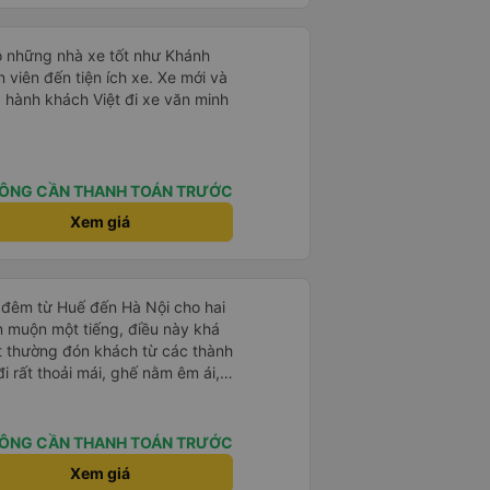
húng tôi dừng lại 3 lần để đi vệ
g và tiếp tục ngày của mình,
ộ những nhà xe tốt như Khánh
đã quên nút tai nghe trên xe
n viên đến tiện ích xe. Xe mới và
a WhatsApp và họ trả lời ngay
 hành khách Việt đi xe văn minh
nhân viên dọn phòng của họ. Họ
ếp một nhà trọ gần đó để chúng
ôi có thể đến đón bất cứ lúc nào
 tượng, sẽ đặt lại với họ.
ÔNG CẦN THANH TOÁN TRƯỚC
Xem giá
 đêm từ Huế đến Hà Nội cho hai
n muộn một tiếng, điều này khá
t thường đón khách từ các thành
i rất thoải mái, ghế nằm êm ái,
 như tôi vẫn ngủ ngon. Sau khi
chiếc túi nhỏ trên xe, nhưng đã
ó hoàn toàn nguyên vẹn. Tất
ÔNG CẦN THANH TOÁN TRƯỚC
những rắc rối như vậy, nhưng thật
Xem giá
t quan tâm đến khách hàng của