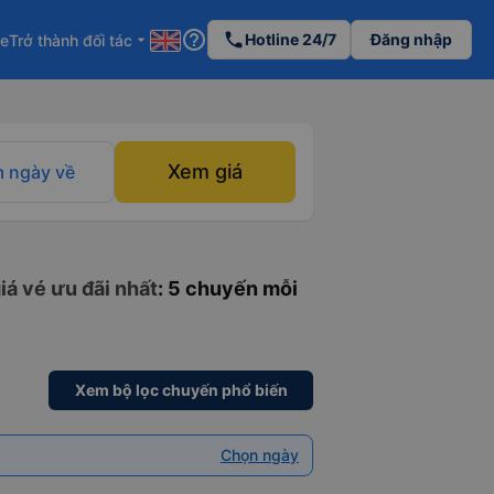
help_outline
phone
Hotline 24/7
Đăng nhập
re
Trở thành đối tác
arrow_drop_down
Xem giá
 ngày về
iá vé ưu đãi nhất
: 5 chuyến mỗi
Xem bộ lọc chuyến phổ biến
Chọn ngày