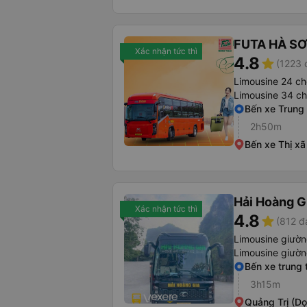
FUTA HÀ S
Xác nhận tức thì
4.8
star
(1223 
Limousine 24 ch
Limousine 34 c
Bến xe Trung
2h50m
Bến xe Thị xã
Hải Hoàng G
Xác nhận tức thì
4.8
star
(812 đ
Limousine giườ
Limousine giườ
Bến xe trung
3h15m
Quảng Trị (D