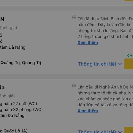
mình. Chúng tôi chắc chắn sẽ
ƠN
Tôi đã đi từ Ninh Bình đến 
nằm đêm. Đây là lần đầu tiên
đánh giá)
chúng tôi khá lo lắng. Ban 
ỗ
2 tiếng trước giờ khởi hành,
hỗ
qua email. Chúng tôi đến đú
Xem thêm
 tâm Đà Nẵng
buýt không có ở đó. Chúng tô
được phản hồi nhanh chóng, 
KH
Họ cho chúng tôi biết xe bu
 Quảng Trị, Quảng Trị
keyboard_arrow_down
Thông tin chi tiết
buýt đến, tài xế đã đến tận 
viên chăm sóc khách hàng c
buýt sạch sẽ và giường ngủ t
chu đáo vì biết chúng tôi là
ia
Lần đầu đi Nghệ An về Đà N
thấy an toàn suốt cả chuyến 
nhưng thực tế rất ok nha. Nhà xe thân thiện, tổng đài gọi
ánh giá)
hướng dẫn chúng tôi đến xe
xác nhận và nhắc nhở lịch ch
sạn. Tôi rất khuyên bạn nên
ng nằm 22 chỗ (WC)
đến 10p cả tài xế và tổng đà
ng nằm 32 phòng (WC)
số xe và số điện thoại tài x
Xem thêm
 tâm Đà Nẵng
được. Mình đặt ghế nào thì giữ nguyên ghế đó cho mình.
Chỗ nằm rộng rãi, thoải mái
đến ĐN sớm gần 1 tiếng so với thời 
ọc Quốc Lộ 1A)
keyboard_arrow_down
Thông tin chi tiết