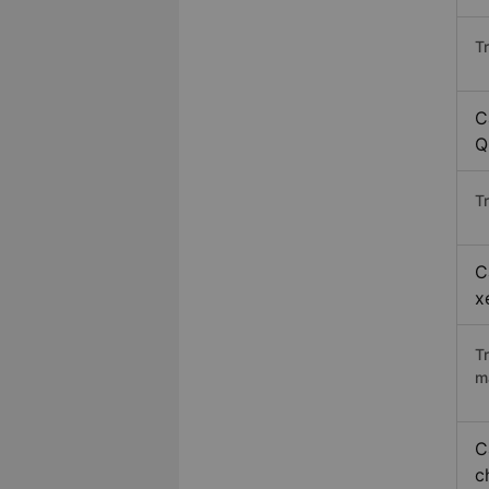
T
C
Q
Tr
C
x
T
m
C
c