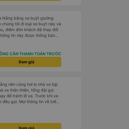
 đi xe của họ lần nữa.
Đà Nẵng bằng xe buýt giường
 chúng tôi đi loại xe buýt này và
đầu, điểm đón khách đã thay đổi
 thông tin này được thông báo
ng địa điểm lúc 9 giờ nhưng xe
i đã liên lạc qua email và nhận
điều này rất đáng trân trọng.
ÔNG CẦN THANH TOÁN TRƯỚC
ýt đến muộn 10-15 phút. Khi xe
Xem giá
nơi giúp đỡ chúng tôi và nhân
ũng đã xác nhận qua email. Xe
hoải mái. Tài xế rất tốt bụng và
 khách du lịch. Chúng tôi cảm
ẵng nên cũng hơi lo nhà xe bịp
đi. Cuối chuyến đi, tài xế đã
 đưa đón miễn phí đến khách
ạy để tránh lỡ xe. Trước khi xe
 sử dụng dịch vụ này.
i đều gọi. Mọi thông tin về biển
ế đều trùng khớp trong email nhận
, xe chạy êm và không có mùi, về
gian dự kiến. 10 điểm, lần
Xem giá