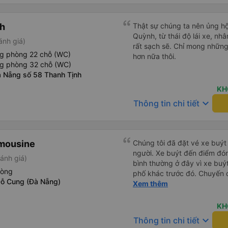
tôi cũng cảm thấy an toàn. C
sinh. Sau khi được thả xuốn
h
Thật sự chúng ta nên ủng h
chúng tôi nhận ra rằng mình 
Quỳnh, từ thái độ lái xe, nhâ
buýt. Tôi nhắn tin cho họ qu
ánh giá)
rất sạch sẽ. Chỉ mong những
lập tức rằng họ sẽ yêu cầu 
ng phòng 22 chỗ (WC)
hơn nữa thôi.
đã tìm thấy chúng và sắp x
ng phòng 32 chỗ (WC)
tôi trả lại chúng để chúng t
 Nẵng số 58 Thanh Tịnh
thuận tiện. Nhìn chung rất ấn
KH
keyboard_arrow_down
Thông tin chi tiết
imousine
Chúng tôi đã đặt vé xe buýt
người. Xe buýt đến điểm đó
ánh giá)
bình thường ở đây vì xe buý
hòng
phố khác trước đó. Chuyến đ
ỗ Cung (Đà Nẵng)
và ngay cả người cao 1,80 m
Xem thêm
đến nơi, chúng tôi quên một 
nhận lại được vào tối hôm đ
KH
nhiên, tốt hơn hết là tránh 
keyboard_arrow_down
Thông tin chi tiết
tốt khi thấy công ty xe buý