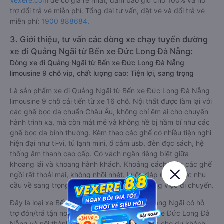
Vexere.com
để có giá rẻ nhất, đảm bảo giữ chỗ 100% và hỗ
trợ đổi trả vé miễn phí. Tổng đài tư vấn, đặt vé và đổi trả vé
miễn phí:
1900 888684
.
3. Giới thiệu, tư vấn các dòng xe chạy tuyến đường
xe đi Quảng Ngãi từ Bến xe Đức Long Đà Nẵng:
Dòng xe đi Quảng Ngãi từ Bến xe Đức Long Đà Nẵng
limousine 9 chỗ vip, chất lượng cao: Tiện lợi, sang trọng
Là sản phẩm xe đi Quảng Ngãi từ Bến xe Đức Long Đà Nẵng
limousine 9 chỗ cải tiến từ xe 16 chỗ. Nội thất được làm lại với
các ghế bọc da chuẩn Châu Âu, không chỉ êm ái cho chuyến
hành trình xa, mà còn mát mẻ và không hề bị hầm bí như các
ghế bọc da bình thường. Kèm theo các ghế có nhiều tiện nghi
hiện đại như ti-vi, tủ lạnh mini, ổ cắm usb, đèn đọc sách, hệ
thống âm thanh cao cấp. Có vách ngăn riêng biệt giữa
khoang lái và khoang hành khách. Khoảng cách giữa các ghế
ngồi rất thoải mái, không nhồi nhét. Luôn đáp ứng được nhu
cầu về sang trọng, thoải mái và tiện nghi trong việc di chuyển.
Đây là loại xe Bến xe Đức Long Đà Nẵng Quảng Ngãi có hỗ
trợ đón/trả tận nơi miễn phí tại nội thành Bến xe Đức Long Đà
Nẵng và nội thành Quảng Ngãi, rất thuận tiện cho du khách.