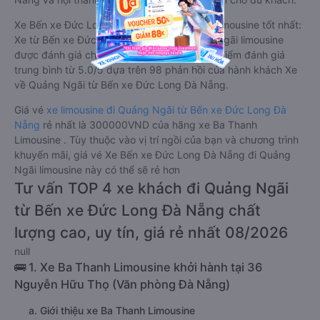
Xe Bến xe Đức Long Đà Nẵng Quảng Ngãi limousine tốt nhất:
Xe từ Bến xe Đức Long Đà Nẵng đi Quảng Ngãi limousine
được đánh giá chung có chất lượng Tốt với điểm đánh giá
trung bình từ 5.0/5 dựa trên 98 phản hồi của hành khách Xe
về Quảng Ngãi từ Bến xe Đức Long Đà Nẵng.
Giá vé
xe limousine đi Quảng Ngãi từ Bến xe Đức Long Đà
Nẵng
rẻ nhất là 300000VND của hãng xe Ba Thanh
Limousine . Tùy thuộc vào vị trí ngồi của bạn và chương trình
khuyến mãi, giá vé Xe Bến xe Đức Long Đà Nẵng đi Quảng
Ngãi limousine này có thể sẽ rẻ hơn
Tư vấn TOP 4 xe khách đi Quảng Ngãi
từ Bến xe Đức Long Đà Nẵng chất
lượng cao, uy tín, giá rẻ nhất 08/2026
null
🚌 1. Xe Ba Thanh Limousine khởi hành tại 36
Nguyễn Hữu Thọ (Văn phòng Đà Nẵng)
a. Giới thiệu xe Ba Thanh Limousine