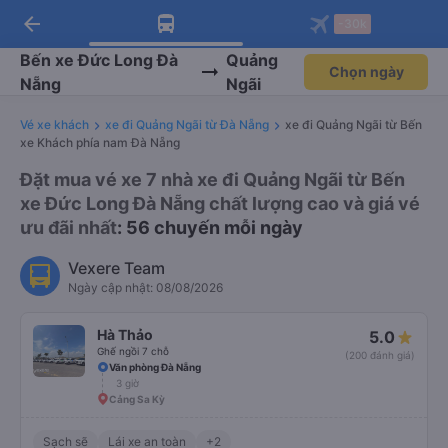
arrow_back
Tải app Vexere ngay!
Tải app Vexere
-30k
Mở app
Mở app
Nhận ưu đãi thành viên độc
-30k/ghế khi đặt vé máy bay qua
quyền
app
Bến xe Đức Long Đà
Quảng
Chọn ngày
Nẵng
Ngãi
Vé xe khách
xe đi Quảng Ngãi từ Đà Nẵng
xe đi Quảng Ngãi từ Bến
xe Khách phía nam Đà Nẵng
Đặt mua vé xe 7 nhà xe đi Quảng Ngãi từ Bến
xe Đức Long Đà Nẵng chất lượng cao và giá vé
ưu đãi nhất
: 56 chuyến mỗi ngày
Vexere Team
Ngày cập nhật: 08/08/2026
Hà Thảo
5.0
Ghế ngồi 7 chỗ
(200 đánh giá)
Văn phòng Đà Nẵng
3 giờ
Cảng Sa Kỳ
Sạch sẽ
Lái xe an toàn
+2