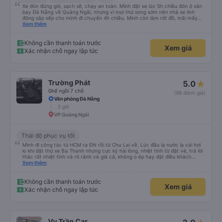
Xe đón đúng giờ, sạch sẽ, chạy an toàn. Mình đặt xe lúc 5h chiều đón ở sân
bay Đà Nẵng về Quảng Ngãi, nhưng vì mọi thứ xong sớm nên nhà xe linh
động sắp xếp cho mình đi chuyến 4h chiều. Mình còn làm rớt đồ, mãi mấy
ngày sau mới phát hiện ra, và phía nhà xe cũng giúp mình tìm lại. Lần sau
Xem thêm
nếu di chuyển Đà Nẵng - Quảng Ngãi thì mình sẽ đi tiếp với nhà xe Hà Thảo.
Không cần thanh toán trước
Xem giá
Xác nhận chỗ ngay lập tức
Trường Phát
5.0
Ghế ngồi 7 chỗ
(98 đánh giá)
Văn phòng Đà Nẵng
3 giờ
VP Quảng Ngãi
Thái độ phục vụ tốt
Mình đi công tác từ HCM ra ĐN rồi từ Chu Lai về. Lúc đầu lạ nước lạ cái hơi
lo khi đặt thử xe Ba Thanh nhưng cực kỳ hài lòng, nhiệt tình từ đặt vé, trả lời
thắc rất nhiệt tình và rõ rành vè giá cả, không o ép hay đặt điều khách
Xem thêm
hàng. Lần tới đi công tác chắc chắn tiếp tục dùng xe nhà này!
Không cần thanh toán trước
Xem giá
Xác nhận chỗ ngay lập tức
Vy Trần Car