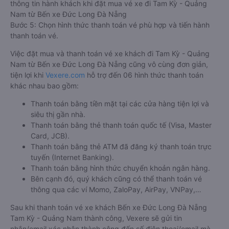
thông tin hành khách khi đặt mua vé xe đi Tam Kỳ - Quảng
Nam từ Bến xe Đức Long Đà Nẵng
Bước 5: Chọn hình thức thanh toán vé phù hợp và tiến hành
thanh toán vé.
Việc đặt mua và thanh toán vé xe khách đi Tam Kỳ - Quảng
Nam từ Bến xe Đức Long Đà Nẵng cũng vô cùng đơn giản,
tiện lợi khi
Vexere.com
hỗ trợ đến 06 hình thức thanh toán
khác nhau bao gồm:
Thanh toán bằng tiền mặt tại các cửa hàng tiện lợi và
siêu thị gần nhà.
Thanh toán bằng thẻ thanh toán quốc tế (Visa, Master
Card, JCB).
Thanh toán bằng thẻ ATM đã đăng ký thanh toán trực
tuyến (Internet Banking).
Thanh toán bằng hình thức chuyển khoản ngân hàng.
Bên cạnh đó, quý khách cũng có thể thanh toán vé
thông qua các ví Momo, ZaloPay, AirPay, VNPay,…
Sau khi thanh toán vé xe khách Bến xe Đức Long Đà Nẵng
Tam Kỳ - Quảng Nam thành công, Vexere sẽ gửi tin
nhắn/email xác nhận thành công đến số điện thoại/email mà