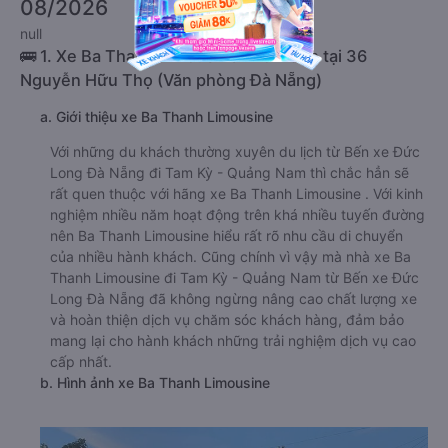
08/2026
null
🚌 1. Xe Ba Thanh Limousine khởi hành tại 36
Nguyễn Hữu Thọ (Văn phòng Đà Nẵng)
a. Giới thiệu xe Ba Thanh Limousine
Với những du khách thường xuyên du lịch từ Bến xe Đức
Long Đà Nẵng đi Tam Kỳ - Quảng Nam thì chắc hẳn sẽ
rất quen thuộc với hãng xe Ba Thanh Limousine . Với kinh
nghiệm nhiều năm hoạt động trên khá nhiều tuyến đường
nên Ba Thanh Limousine hiểu rất rõ nhu cầu di chuyển
của nhiều hành khách. Cũng chính vì vậy mà nhà xe Ba
Thanh Limousine đi Tam Kỳ - Quảng Nam từ Bến xe Đức
Long Đà Nẵng đã không ngừng nâng cao chất lượng xe
và hoàn thiện dịch vụ chăm sóc khách hàng, đảm bảo
mang lại cho hành khách những trải nghiệm dịch vụ cao
cấp nhất.
b. Hình ảnh xe Ba Thanh Limousine