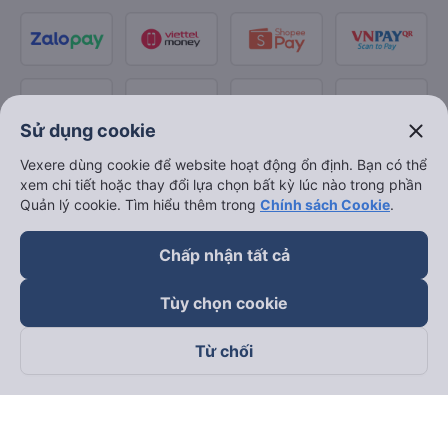
close
Sử dụng cookie
Vexere dùng cookie để website hoạt động ổn định. Bạn có thể
xem chi tiết hoặc thay đổi lựa chọn bất kỳ lúc nào trong phần
Quản lý cookie. Tìm hiểu thêm trong
Chính sách Cookie
.
Chấp nhận tất cả
Tùy chọn cookie
Từ chối
Theo dõi chúng tôi trên
Facebook
Tiktok
Youtube