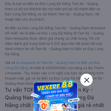
Đây là loại xe Bến xe Đức Long Đà Nẵng Tam Kỳ - Quảng
Nam có hỗ trợ đón/trả tận nơi miễn phí tại nội thành Bến xe
Đức Long Đà Nẵng và nội thành Tam Kỳ - Quảng Nam, rất
thuận tiện cho du khách.
Xe Bến xe Đức Long Đà Nẵng Tam Kỳ - Quảng Nam limousine
tốt nhất: Xe từ Bến xe Đức Long Đà Nẵng đi Tam Kỳ - Quảng
Nam limousine được đánh giá chung có chất lượng Tốt với
điểm đánh giá trung bình từ 5.0/5 dựa trên 98 phản hồi của
hành khách Xe về Tam Kỳ - Quảng Nam từ Bến xe Đức Long
Đà Nẵng.
Giá vé
xe limousine đi Tam Kỳ - Quảng Nam từ Bến xe Đức
Long Đà Nẵng
rẻ nhất là 250000VND của hãng xe Ba Thanh
Limousine . Tùy thuộc vào vị trí ngồi của bạn và chương trình
khuyến mãi, giá vé Xe Bến xe Đức Long Đà Nẵng đi Tam Kỳ -
Quảng Nam limousine này có thể sẽ rẻ hơn
Tư vấn TOP 2 xe khách đi Tam Kỳ -
Quảng Nam từ Bến xe Đức Long Đà
Nẵng chất lượng cao, uy tín, giá rẻ nhất