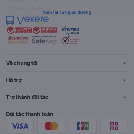
Hải Phòng đi Hà Nội
Xem tất cả tuyến đường
keyboard_arrow_down
Về chúng tôi
keyboard_arrow_down
Hỗ trợ
keyboard_arrow_down
Trở thành đối tác
Đối tác thanh toán