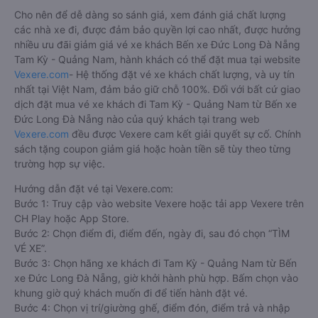
Cho nên để dễ dàng so sánh giá, xem đánh giá chất lượng
các nhà xe đi, được đảm bảo quyền lợi cao nhất, được hưởng
nhiều ưu đãi giảm giá vé xe khách Bến xe Đức Long Đà Nẵng
Tam Kỳ - Quảng Nam, hành khách có thể đặt mua tại website
Vexere.com
- Hệ thống đặt vé xe khách chất lượng, và uy tín
nhất tại Việt Nam, đảm bảo giữ chỗ 100%. Đối với bất cứ giao
dịch đặt mua vé xe khách đi Tam Kỳ - Quảng Nam từ Bến xe
Đức Long Đà Nẵng nào của quý khách tại trang web
Vexere.com
đều được Vexere cam kết giải quyết sự cố. Chính
sách tặng coupon giảm giá hoặc hoàn tiền sẽ tùy theo từng
trường hợp sự việc.
Hướng dẫn đặt vé tại Vexere.com:
Bước 1: Truy cập vào website Vexere hoặc tải app Vexere trên
CH Play hoặc App Store.
Bước 2: Chọn điểm đi, điểm đến, ngày đi, sau đó chọn “TÌM
VÉ XE”.
Bước 3: Chọn hãng xe khách đi Tam Kỳ - Quảng Nam từ Bến
xe Đức Long Đà Nẵng, giờ khởi hành phù hợp. Bấm chọn vào
khung giờ quý khách muốn đi để tiến hành đặt vé.
Bước 4: Chọn vị trí/giường ghế, điểm đón, điểm trả và nhập