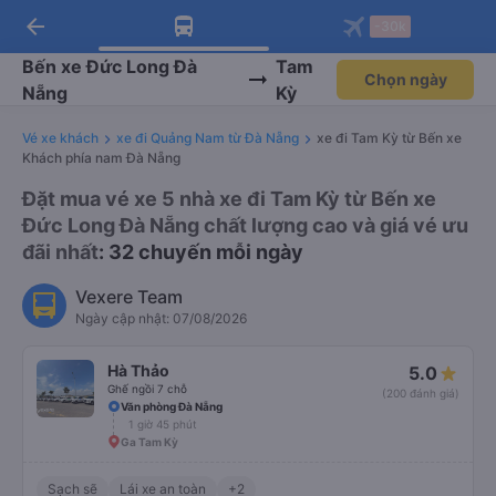
arrow_back
Tải app Vexere ngay!
Tải app Vexere
-30k
Mở app
Mở app
Nhận ưu đãi thành viên độc
-30k/ghế khi đặt vé máy bay qua
quyền
app
Bến xe Đức Long Đà
Tam
Chọn ngày
Nẵng
Kỳ
Vé xe khách
xe đi Quảng Nam từ Đà Nẵng
xe đi Tam Kỳ từ Bến xe
Khách phía nam Đà Nẵng
Đặt mua vé xe 5 nhà xe đi Tam Kỳ từ Bến xe
Đức Long Đà Nẵng chất lượng cao và giá vé ưu
đãi nhất
: 32 chuyến mỗi ngày
Vexere Team
Ngày cập nhật: 07/08/2026
Hà Thảo
5.0
Ghế ngồi 7 chỗ
(200 đánh giá)
Văn phòng Đà Nẵng
1 giờ 45 phút
Ga Tam Kỳ
Sạch sẽ
Lái xe an toàn
+2