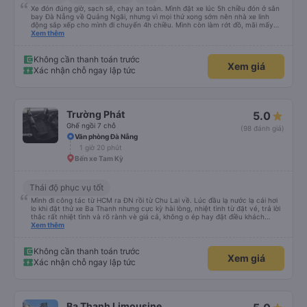
Xe đón đúng giờ, sạch sẽ, chạy an toàn. Mình đặt xe lúc 5h chiều đón ở sân
bay Đà Nẵng về Quảng Ngãi, nhưng vì mọi thứ xong sớm nên nhà xe linh
động sắp xếp cho mình đi chuyến 4h chiều. Mình còn làm rớt đồ, mãi mấy
ngày sau mới phát hiện ra, và phía nhà xe cũng giúp mình tìm lại. Lần sau
Xem thêm
nếu di chuyển Đà Nẵng - Quảng Ngãi thì mình sẽ đi tiếp với nhà xe Hà Thảo.
Không cần thanh toán trước
Xem giá
Xác nhận chỗ ngay lập tức
Trường Phát
5.0
Ghế ngồi 7 chỗ
(98 đánh giá)
Văn phòng Đà Nẵng
1 giờ 20 phút
Bến xe Tam Kỳ
Thái độ phục vụ tốt
Mình đi công tác từ HCM ra ĐN rồi từ Chu Lai về. Lúc đầu lạ nước lạ cái hơi
lo khi đặt thử xe Ba Thanh nhưng cực kỳ hài lòng, nhiệt tình từ đặt vé, trả lời
thắc rất nhiệt tình và rõ rành vè giá cả, không o ép hay đặt điều khách
Xem thêm
hàng. Lần tới đi công tác chắc chắn tiếp tục dùng xe nhà này!
Không cần thanh toán trước
Xem giá
Xác nhận chỗ ngay lập tức
Ba Thanh Limousine