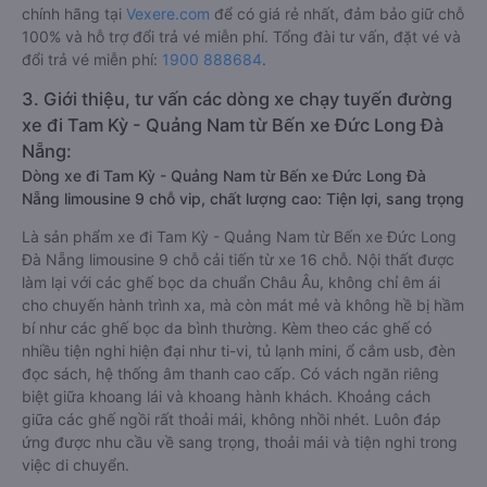
chính hãng tại
Vexere.com
để có giá rẻ nhất, đảm bảo giữ chỗ
100% và hỗ trợ đổi trả vé miễn phí. Tổng đài tư vấn, đặt vé và
đổi trả vé miễn phí:
1900 888684
.
3. Giới thiệu, tư vấn các dòng xe chạy tuyến đường
xe đi Tam Kỳ - Quảng Nam từ Bến xe Đức Long Đà
Nẵng:
Dòng xe đi Tam Kỳ - Quảng Nam từ Bến xe Đức Long Đà
Nẵng limousine 9 chỗ vip, chất lượng cao: Tiện lợi, sang trọng
Là sản phẩm xe đi Tam Kỳ - Quảng Nam từ Bến xe Đức Long
Đà Nẵng limousine 9 chỗ cải tiến từ xe 16 chỗ. Nội thất được
làm lại với các ghế bọc da chuẩn Châu Âu, không chỉ êm ái
cho chuyến hành trình xa, mà còn mát mẻ và không hề bị hầm
bí như các ghế bọc da bình thường. Kèm theo các ghế có
nhiều tiện nghi hiện đại như ti-vi, tủ lạnh mini, ổ cắm usb, đèn
đọc sách, hệ thống âm thanh cao cấp. Có vách ngăn riêng
biệt giữa khoang lái và khoang hành khách. Khoảng cách
giữa các ghế ngồi rất thoải mái, không nhồi nhét. Luôn đáp
ứng được nhu cầu về sang trọng, thoải mái và tiện nghi trong
việc di chuyển.