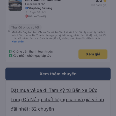
5.0
Limousine 9 chỗ
(98 đánh giá)
Văn phòng Đà Nẵng
2 giờ 30 phút
Bến xe Tam Kỳ
Thái độ phục vụ tốt
Mình đi công tác từ HCM ra ĐN rồi từ Chu Lai về. Lúc đầu lạ nước lạ cái hơi
lo khi đặt thử xe Ba Thanh nhưng cực kỳ hài lòng, nhiệt tình từ đặt vé, trả lời
thắc rất nhiệt tình và rõ rành vè giá cả, không o ép hay đặt điều khách
Xem thêm
hàng. Lần tới đi công tác chắc chắn tiếp tục dùng xe nhà này!
Không cần thanh toán trước
Xem giá
Xác nhận chỗ ngay lập tức
Xem thêm chuyến
Đặt mua vé xe đi Tam Kỳ từ Bến xe Đức
Long Đà Nẵng chất lượng cao và giá vé ưu
đãi nhất: 32 chuyến