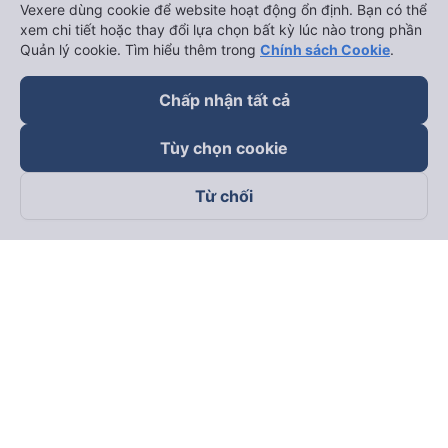
Vexere dùng cookie để website hoạt động ổn định. Bạn có thể
xem chi tiết hoặc thay đổi lựa chọn bất kỳ lúc nào trong phần
Quản lý cookie. Tìm hiểu thêm trong
Chính sách Cookie
.
Chấp nhận tất cả
Tùy chọn cookie
Từ chối
Theo dõi chúng tôi trên
Facebook
Tiktok
Youtube
Công ty TNHH Thương Mại Dịch Vụ Vexere
Địa chỉ đăng ký kinh doanh: 8C Chữ Đồng Tử, Phường Tân
Sơn Nhất, TP. Hồ Chí Minh, Việt Nam
Địa chỉ
:
Lầu 2, toà nhà H3 Circo Hoàng Diệu, 384 Hoàng Diệu,
Phường Khánh Hội, TP Hồ Chí Minh, Việt Nam
Tầng 3, toà nhà 101 Láng Hạ, 101 Láng Hạ, Phường Láng, TP.