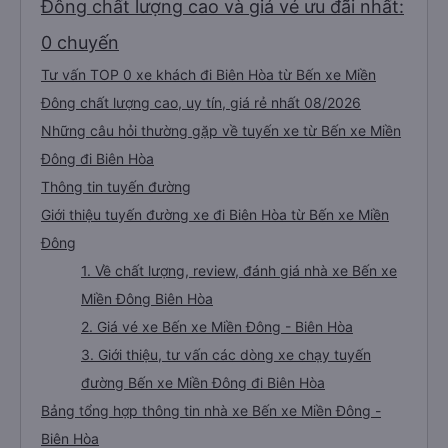
vấn đề. Họ luôn cố gắng giúp đỡ tôi. Khi đến Đà Lạt, tôi gặp tài xế taxi. Thế là
Đông chất lượng cao và giá vé ưu đãi nhất:
tôi hỏi mọi người, tôi có thể sử dụng xe đưa đón được không. Họ có dịch vụ
đưa đón nên tôi mới phớt lờ tài xế taxi. Tôi vừa cho xem địa chỉ khách sạn, tài
xế đưa đón đã đưa tôi đến đúng nơi. Tôi thực sự đánh giá cao mọi thứ. Tôi hi
0 chuyến
vọng được gặp bạn lần nữa.
Tư vấn TOP 0 xe khách đi Biên Hòa từ Bến xe Miền
Đông chất lượng cao, uy tín, giá rẻ nhất 08/2026
Những câu hỏi thường gặp về tuyến xe từ Bến xe Miền
Đông đi Biên Hòa
Thông tin tuyến đường
Giới thiệu tuyến đường xe đi Biên Hòa từ Bến xe Miền
Đông
1. Về chất lượng, review, đánh giá nhà xe Bến xe
Miền Đông Biên Hòa
2. Giá vé xe Bến xe Miền Đông - Biên Hòa
3. Giới thiệu, tư vấn các dòng xe chạy tuyến
đường Bến xe Miền Đông đi Biên Hòa
Bảng tổng hợp thông tin nhà xe Bến xe Miền Đông -
Biên Hòa