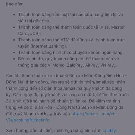
bao gồm:
Thanh toán bằng tiền mặt tại các cửa hàng tiện lợi và
siêu thị gần nhà.
Thanh toán bằng thẻ thanh toán quốc tế (Visa, Master
Card, JCB).
Thanh toán bằng thẻ ATM đã đăng ký thanh toán trực
tuyến (Internet Banking).
Thanh toán bằng hình thức chuyển khoản ngân hàng.
Bên cạnh đó, quý khách cũng có thể thanh toán vé
thông qua các ví Momo, ZaloPay, AirPay, VNPay,…
Sau khi thanh toán vé xe khách Bến xe Miền Đông Biên Hòa -
Đồng Nai thành công, Vexere sẽ gửi tin nhắn/email xác nhận
thành công đến số điện thoại/email mà quý khách đã đăng
ký. Đến ngày đi, quý khách vui lòng có mặt tại điểm đón trước
30 phút giờ khởi hành để chuẩn bị lên xe. Để kiểm tra tình
trạng vé xe đi Biên Hòa - Đồng Nai từ Bến xe Miền Đông đã
đặt, quý khách vui lòng truy cập
https://vexere.com/vi-
VN/booking/ticketinfo
Xem hướng dẫn chi tiết, minh họa bằng hình ảnh
tại đây.