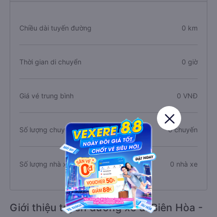
Chiều dài tuyến đường
0 km
Thời gian di chuyển
0 giờ
Giá vé trung bình
0 VNĐ
Số lượng chuyến xe
0 chuyến
Số lượng nhà xe
0 nhà xe
Giới thiệu tuyến đường xe đi Biên Hòa -