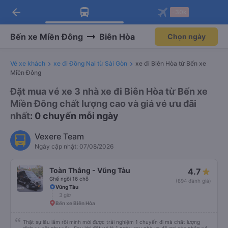
arrow_back
Tải app Vexere ngay!
Tải app Vexere
-30k
Mở app
Mở app
Nhận ưu đãi thành viên độc
-30k/ghế khi đặt vé máy bay qua
quyền
app
Bến xe Miền Đông
Biên Hòa
Chọn ngày
Vé xe khách
xe đi Đồng Nai từ Sài Gòn
xe đi Biên Hòa từ Bến xe
Miền Đông
Đặt mua vé xe 3 nhà xe đi Biên Hòa từ Bến xe
Miền Đông chất lượng cao và giá vé ưu đãi
nhất
: 0 chuyến mỗi ngày
Vexere Team
Ngày cập nhật: 07/08/2026
Toàn Thắng - Vũng Tàu
4.7
Ghế ngồi 16 chỗ
(894 đánh giá)
Vũng Tàu
3 giờ
Bến xe Biên Hòa
Thật sự lâu lắm rồi mình mới được trải nghiệm 1 chuyến đi mà chất lượng