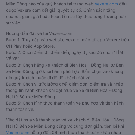
Miền Đông nào của quý khách tại trang web
Vexere.com
đều
được Vexere cam kết giải quyết sự cố. Chính sách tặng
coupon giảm giá hoặc hoàn tiền sẽ tùy theo từng trường hợp
sự việc.
Hướng dẫn đặt vé tại Vexere.com:
Bước 1: Truy cập vào website Vexere hoặc tải app Vexere trên
CH Play hoặc App Store.
Bước 2: Chọn điểm đi, điểm đến, ngày đi, sau đó chọn “TÌM
VÉ XE”.
Bước 3: Chọn hãng xe khách đi Biên Hòa - Đồng Nai từ Bến
xe Miền Đông, giờ khởi hành phù hợp. Bấm chọn vào khung
giờ quý khách muốn đi để tiến hành đặt vé.
Bước 4: Chọn vị trí/giường ghế, điểm đón, điểm trả và nhập
thông tin hành khách khi đặt mua vé xe đi Biên Hòa - Đồng
Nai từ Bến xe Miền Đông
Bước 5: Chọn hình thức thanh toán vé phù hợp và tiến hành
thanh toán vé.
Việc đặt mua và thanh toán vé xe khách đi Biên Hòa - Đồng
Nai từ Bến xe Miền Đông cũng vô cùng đơn giản, tiện lợi khi
Vexere.com
hỗ trợ đến 06 hình thức thanh toán khác nhau