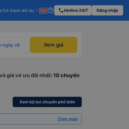
help_outline
phone
Hotline 24/7
Đăng nhập
re
Trở thành đối tác
arrow_drop_down
Xem giá
 ngày về
à giá vé ưu đãi nhất
: 10 chuyến
Xem bộ lọc chuyến phổ biến
Chọn ngày