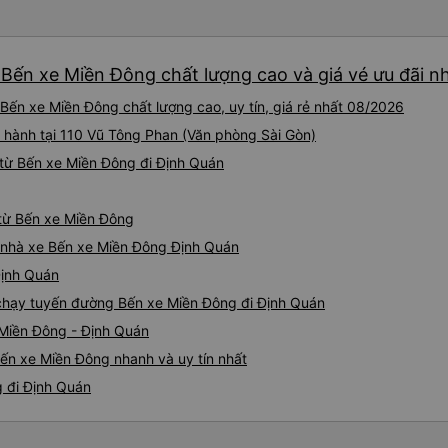
còn có xe đưa đón nên bạn 
động, tài xế đưa đón cũng s
chỉ nên chỉ cần hiển thị địa 
 Bến xe Miền Đông chất lượng cao và giá vé ưu đãi n
sự đánh giá cao mọi thứ. N
chỉ cần đặt xe khách ở đây.
Bến xe Miền Đông chất lượng cao, uy tín, giá rẻ nhất 08/2026
được một chút tiếng Anh. Và 
bắt xe buýt. Tôi chỉ đợi ở C
i hành tại 110 Vũ Tông Phan (Văn phòng Sài Gòn)
xe đưa đón (Xe Van nhỏ màu 
từ Bến xe Miền Đông đi Định Quán
tâm. Chỉ vài phút sau, tôi đã
Viên chức mang vé đến và gi
thân thiện. Tài xế xe buýt và
 từ Bến xe Miền Đông
tiếng Anh, nhưng vấn đề khô
iá nhà xe Bến xe Miền Đông Định Quán
gắng giúp đỡ tôi. Khi đến Đà 
tôi hỏi mọi người, tôi có th
Định Quán
Họ có dịch vụ đưa đón nên tôi
e chạy tuyến đường Bến xe Miền Đông đi Định Quán
cho xem địa chỉ khách sạn, 
 Miền Đông - Định Quán
đúng nơi. Tôi thực sự đánh g
gặp bạn lần nữa.
ến xe Miền Đông nhanh và uy tín nhất
g đi Định Quán