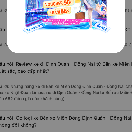
rả lời: Chuyến xe có giờ xuất phát sớm nhất vào lúc 7:00 là của nhà
âu hỏi: Nhà xe đi Định Quán - Đồng Nai từ Bến xe Miền Đôn
rả lời: Chuyến xe có giờ xuất phát trễ (muộn) nhất là vào lúc 21:00 
âu hỏi: Review xe đi Định Quán - Đồng Nai từ Bến xe Miền 
uất sắc, cao cấp nhất?
rả lời: Những hãng xe đi Bến xe Miền Đông Định Quán - Đồng Nai chất
hà xe Nhật Đoan Limousine đi Định Quán - Đồng Nai từ Bến xe Miền 
rên 652 đánh giá của khách hàng).
âu hỏi: Có loại xe Bến xe Miền Đông Định Quán - Đồng Nai 
hòng đôi không?