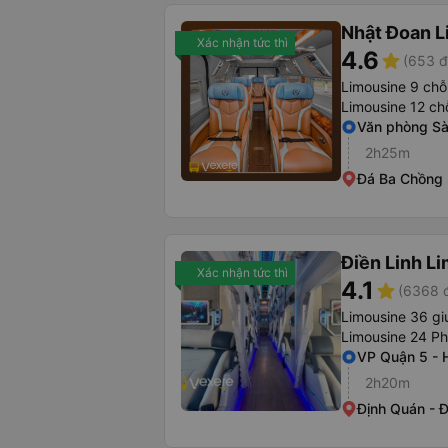
Nhật Đoan L
Xác nhận tức thì
4.6
star
(653 đ
Limousine 9 chỗ
Limousine 12 ch
Văn phòng Sà
2h25m
Đá Ba Chồng
Điền Linh L
Xác nhận tức thì
4.1
star
(6368 đ
Limousine 36 gi
Limousine 24 P
VP Quận 5 -
2h20m
Định Quán - 