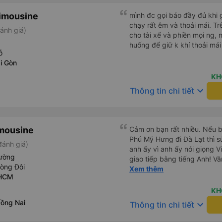
imousine
mình đc gọi báo đầy đủ khi gi
chạy rất êm và thoải mái. T
ánh giá)
cho tài xế và phiền mọi ng, 
huống để giữ k khí thoải mái
ỗ
i Gòn
KH
keyboard_arrow_down
Thông tin chi tiết
imousine
Cảm ơn bạn rất nhiều. Nếu 
Phú Mỹ Hưng đi Đà Lạt thì sử
ánh giá)
anh ấy vì anh ấy nói giọng V
ường
giao tiếp bằng tiếng Anh! Vă
hòng Đôi
trước khi lên xe, và mặc dù 
Xem thêm
 HCM
không đến đúng giờ nhưng h
bạn đi xe đưa đón (van) ở 
KH
hẹn. Vì bạn đang ở trên xe 
Đồng Nai
keyboard_arrow_down
Thông tin chi tiết
họ, dù tài xế hoặc người so
nhưng họ sẽ cho bạn biết kh