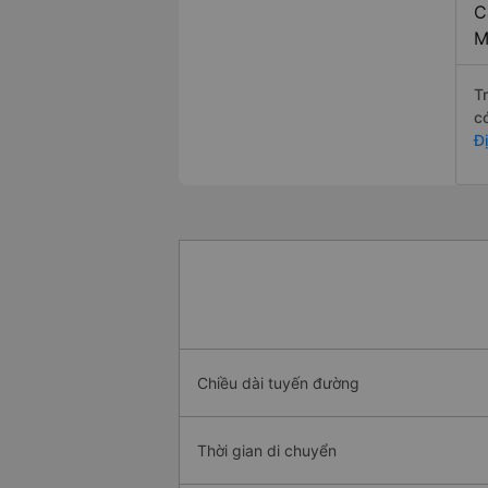
C
M
T
c
Đ
Chiều dài tuyến đường
Thời gian di chuyển