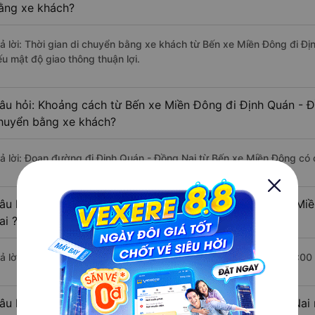
ằng xe khách?
rả lời: Thời gian di chuyển bằng xe khách từ Bến xe Miền Đông đi Đị
ếu mật độ giao thông thuận lợi.
âu hỏi: Khoảng cách từ Bến xe Miền Đông đi Định Quán - Đ
huyển bằng xe khách?
rả lời: Đoạn đường đi Định Quán - Đồng Nai từ Bến xe Miền Đông có
âu hỏi: Mỗi ngày có bao nhiêu chuyến xe khách Bến xe Mi
ai ?
rả lời: Trung bình mỗi ngày có khoảng 10 chuyến xe bắt đầu từ 7:00
âu hỏi: Nhà xe đi Bến xe Miền Đông Định Quán - Đồng Nai