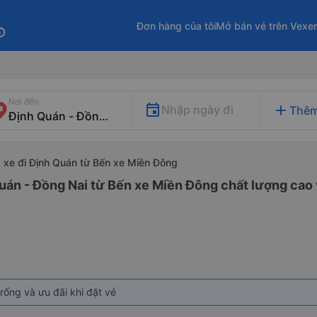
Đơn hàng của tôi
Mở bán vé trên Vexe
fo
Nơi đến
add
Nhập ngày đi
Thêm
xe đi Định Quán từ Bến xe Miền Đông
uán - Đồng Nai từ Bến xe Miền Đông chất lượng cao v
rống và ưu đãi khi đặt vé