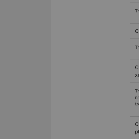
T
C
T
C
x
T
n
t
C
p