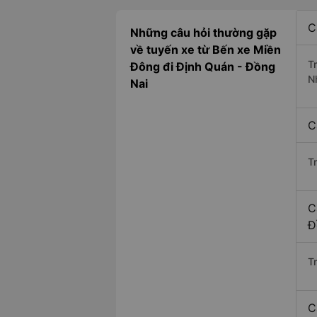
C
Những câu hỏi thường gặp
về tuyến xe từ Bến xe Miền
T
Đông đi Định Quán - Đồng
N
Nai
C
T
C
Đ
Tr
C