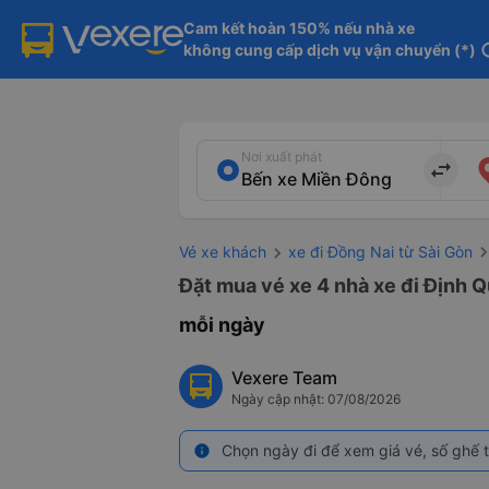
Cam kết hoàn 150% nếu nhà xe

không cung cấp dịch vụ vận chuyển (*)
in
Nơi xuất phát
import_export
Vé xe khách
xe đi Đồng Nai từ Sài Gòn
Đặt mua vé xe 4 nhà xe đi Định Q
mỗi ngày
Vexere Team
Ngày cập nhật: 07/08/2026
Chọn ngày đi để xem giá vé, số ghế t
info