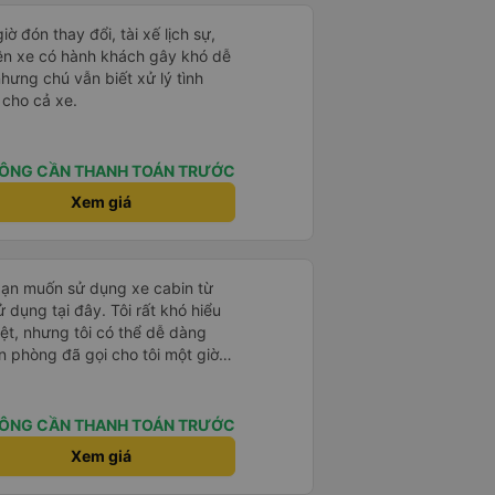
ờ đón thay đổi, tài xế lịch sự,
rên xe có hành khách gây khó dễ
nhưng chú vẫn biết xử lý tình
 cho cả xe.
ÔNG CẦN THANH TOÁN TRƯỚC
Xem giá
bạn muốn sử dụng xe cabin từ
 dụng tại đây. Tôi rất khó hiểu
iệt, nhưng tôi có thể dễ dàng
n phòng đã gọi cho tôi một giờ
tôi phải chuyển chỗ nhiều lần vì
ọ vẫn vui vẻ chấp nhận tôi. Nếu
cổng chính sẽ đưa bạn đến điểm
ÔNG CẦN THANH TOÁN TRƯỚC
nên hãy cắt vé trước và đưa cho
Xem giá
át vé không nói được tiếng Anh
i đến điểm trả khách. Ngoài ra