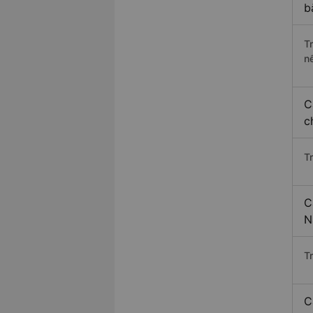
b
T
n
C
c
T
C
N
T
C