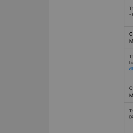
T
-
C
M
T
b
đ
C
M
T
Đ