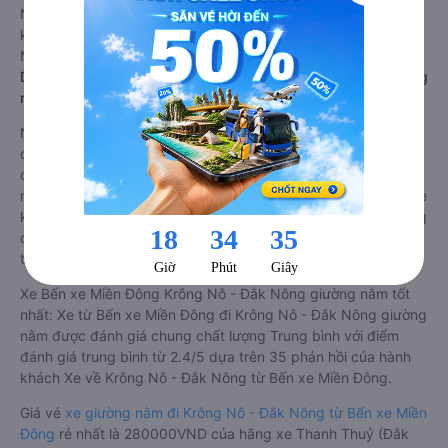
Nông). Tùy thuộc vào vị trí ngồi của bạn và chương trình
khuyến mãi, giá vé Xe Bến xe Miền Đông đi Krông Nô - Đắk
Nông limousine này có thể sẽ rẻ hơn
Dòng xe đi Krông Nô - Đắk Nông từ Bến xe Miền Đông giường
nằm chất lượng cao: Thoải mái, giá cả tốt nhất
Những nhà xe đi Krông Nô - Đắk Nông từ Bến xe Miền Đông
đều sở hữu những xe giường nằm chất lượng cao. Trên xe
được trang bị đầy đủ các trang thiết bị hiện đại phục vụ cho
nhu cầu di chuyển của hành khách. Bên cạnh đó, các hãng xe
khách Bến xe Miền Đông Krông Nô - Đắk Nông luôn chú trọng
đến chất lượng dịch vụ, không ngừng cải thiện để mang đến
trải nghiệm hoàn hảo cho hành khách.
Xe Bến xe Miền Đông Krông Nô - Đắk Nông giường nằm tốt
nhất: Xe từ Bến xe Miền Đông đi Krông Nô - Đắk Nông giường
nằm được đánh giá chung chất lượng Trung bình với điểm
đánh giá trung bình từ 2.4/5 dựa trên 35 phản hồi của hành
khách Xe về Krông Nô - Đắk Nông từ Bến xe Miền Đông.
Giá vé
xe giường nằm đi Krông Nô - Đắk Nông từ Bến xe Miền
Đông
rẻ nhất là 280000VND của hãng xe Thanh Thuỷ (Đắk