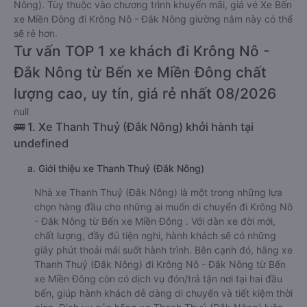
Nông). Tùy thuộc vào chương trình khuyến mãi, giá vé Xe Bến
xe Miền Đông đi Krông Nô - Đắk Nông giường nằm này có thể
sẽ rẻ hơn.
Tư vấn TOP 1 xe khách đi Krông Nô -
Đắk Nông từ Bến xe Miền Đông chất
lượng cao, uy tín, giá rẻ nhất 08/2026
null
🚌 1. Xe Thanh Thuỷ (Đắk Nông) khởi hành tại
undefined
a. Giới thiệu xe Thanh Thuỷ (Đắk Nông)
Nhà xe Thanh Thuỷ (Đắk Nông) là một trong những lựa
chọn hàng đầu cho những ai muốn di chuyển đi Krông Nô
- Đắk Nông từ Bến xe Miền Đông . Với dàn xe đời mới,
chất lượng, đầy đủ tiện nghi, hành khách sẽ có những
giây phút thoải mái suốt hành trình. Bên cạnh đó, hãng xe
Thanh Thuỷ (Đắk Nông) đi Krông Nô - Đắk Nông từ Bến
xe Miền Đông còn có dịch vụ đón/trả tận nơi tại hai đầu
bến, giúp hành khách dễ dàng di chuyển và tiết kiệm thời