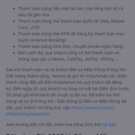
Thanh toán bằng tiền mặt tại các cửa hàng tiện lợi và
siêu thị gần nhà.
Thanh toán bằng thẻ thanh toán quốc tế (Visa, Master
Card, JCB).
Thanh toán bằng thẻ ATM đã đăng ký thanh toán trực
tuyến (Internet Banking).
Thanh toán bằng hình thức chuyển khoản ngân hàng.
Bên cạnh đó, quý khách cũng có thể thanh toán vé
thông qua các ví Momo, ZaloPay, AirPay, VNPay,…
Sau khi thanh toán vé xe khách Bến xe Miền Đông Krông Nô -
Đắk Nông thành công, Vexere sẽ gửi tin nhắn/email xác nhận
thành công đến số điện thoại/email mà quý khách đã đăng
ký. Đến ngày đi, quý khách vui lòng có mặt tại điểm đón trước
30 phút giờ khởi hành để chuẩn bị lên xe. Để kiểm tra tình
trạng vé xe đi Krông Nô - Đắk Nông từ Bến xe Miền Đông đã
đặt, quý khách vui lòng truy cập
https://vexere.com/vi-
VN/booking/ticketinfo
Xem hướng dẫn chi tiết, minh họa bằng hình ảnh
tại đây.