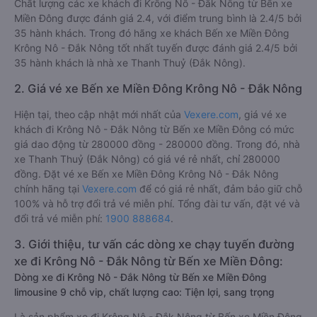
Chất lượng các xe khách đi Krông Nô - Đắk Nông từ Bến xe
Miền Đông được đánh giá 2.4, với điểm trung bình là 2.4/5 bởi
35 hành khách. Trong đó hãng xe khách Bến xe Miền Đông
Krông Nô - Đắk Nông tốt nhất tuyến được đánh giá 2.4/5 bởi
35 hành khách là nhà xe Thanh Thuỷ (Đắk Nông).
2. Giá vé xe Bến xe Miền Đông Krông Nô - Đắk Nông
Hiện tại, theo cập nhật mới nhất của
Vexere.com
, giá vé xe
khách đi Krông Nô - Đắk Nông từ Bến xe Miền Đông có mức
giá dao động từ 280000 đồng - 280000 đồng. Trong đó, nhà
xe Thanh Thuỷ (Đắk Nông) có giá vé rẻ nhất, chỉ 280000
đồng. Đặt vé xe Bến xe Miền Đông Krông Nô - Đắk Nông
chính hãng tại
Vexere.com
để có giá rẻ nhất, đảm bảo giữ chỗ
100% và hỗ trợ đổi trả vé miễn phí. Tổng đài tư vấn, đặt vé và
đổi trả vé miễn phí:
1900 888684
.
3. Giới thiệu, tư vấn các dòng xe chạy tuyến đường
xe đi Krông Nô - Đắk Nông từ Bến xe Miền Đông:
Dòng xe đi Krông Nô - Đắk Nông từ Bến xe Miền Đông
limousine 9 chỗ vip, chất lượng cao: Tiện lợi, sang trọng
Là sản phẩm xe đi Krông Nô - Đắk Nông từ Bến xe Miền Đông