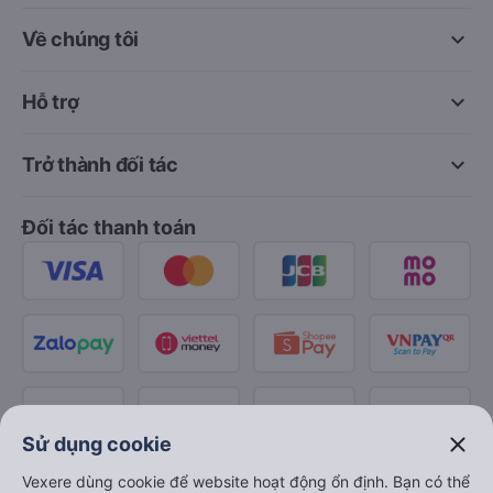
keyboard_arrow_down
Về chúng tôi
keyboard_arrow_down
Hỗ trợ
keyboard_arrow_down
Trở thành đối tác
Đối tác thanh toán
close
Sử dụng cookie
Vexere dùng cookie để website hoạt động ổn định. Bạn có thể