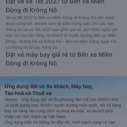
Đặt vé xe Tết 2027 từ Bến xe Miền
Đông đi Krông Nô
Vé xe tết 2027 từ Bến xe Miền Đông đi Krông Nô vẫn chưa
được công bố. Vexere.com sẽ sớm thông báo cho các bạn
thông tin vé xe Tết 2027 bao gồm giá vé, lịch trình, ngày giờ
bán vé của các hãng xe khách đi tuyến đường Bến xe Miền
Đông - Krông Nô và Krông Nô - Bến xe Miền Đông ngay khi
có thông tin từ các hãng xe.
Đặt vé máy bay giá rẻ từ Bến xe Miền
Đông đi Krông Nô
Ứng dụng đặt vé Xe khách, Máy bay,
Tàu hoả và Thuê xe
Vexere - ứng dụng đặt vé đa phương tiện với hơn 3000+ nhà
xe chất lượng cao, 5000+ tuyến đường toàn quốc, tất cả hãng
bay và hãng tàu cùng dịch vụ thuê xe máy, xe du lịch phủ
khắp các tỉnh thành tại Việt Nam.
Ứng dụng hiển thị thông tin đầy đủ, minh bạch cùng vô vàn