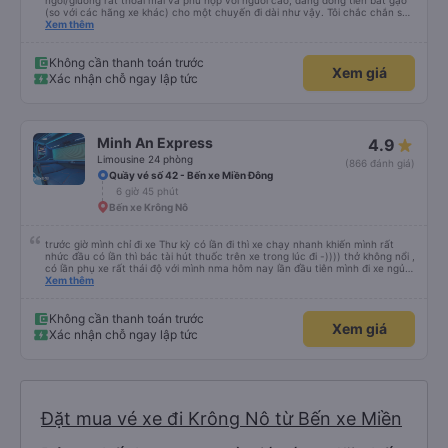
ngồi/giường rất thoải mái và phù hợp với người cao, đáng đồng tiền bát gạo
(so với các hãng xe khác) cho một chuyến đi dài như vậy. Tôi chắc chắn sẽ
sử dụng lại sau.
Xem thêm
Không cần thanh toán trước
Xem giá
Xác nhận chỗ ngay lập tức
Minh An Express
4.9
Limousine 24 phòng
(866 đánh giá)
Quầy vé số 42 - Bến xe Miền Đông
6 giờ 45 phút
Bến xe Krông Nô
trước giờ mình chỉ đi xe Thư kỳ có lần đi thì xe chạy nhanh khiến mình rất
nhức đầu có lần thì bác tài hút thuốc trên xe trong lúc đi -)))) thở không nổi ,
có lần phụ xe rất thái độ với mình nma hôm nay lần đầu tiên mình đi xe ngủ
rất ngon chạy êm lắm phải nói là đã bác tài và anh phụ xe còn dễ thương
Xem thêm
nữa Mn thân thiện lắm còn tâm lý nữa chúc những chuyến đi của nhà xe
Minh An thư kỳ luôn luôn bình an và suôn sẻ ạ
Không cần thanh toán trước
Xem giá
Xác nhận chỗ ngay lập tức
Đặt mua vé xe đi Krông Nô từ Bến xe Miền