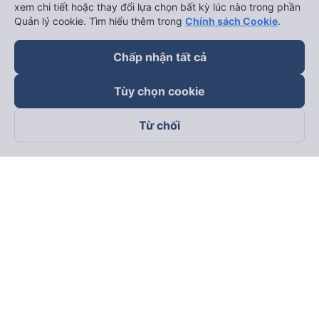
xem chi tiết hoặc thay đổi lựa chọn bất kỳ lúc nào trong phần
Quản lý cookie. Tìm hiểu thêm trong
Chính sách Cookie
.
Chấp nhận tất cả
Tùy chọn cookie
Từ chối
Theo dõi chúng tôi trên
Facebook
Tiktok
Youtube
Công ty TNHH Thương Mại Dịch Vụ Vexere
Địa chỉ đăng ký kinh doanh: 8C Chữ Đồng Tử, Phường Tân
Sơn Nhất, TP. Hồ Chí Minh, Việt Nam
Địa chỉ
:
Lầu 2, toà nhà H3 Circo Hoàng Diệu, 384 Hoàng Diệu,
Phường Khánh Hội, TP Hồ Chí Minh, Việt Nam
Tầng 3, toà nhà 101 Láng Hạ, 101 Láng Hạ, Phường Láng, TP.
Hà Nội, Việt Nam