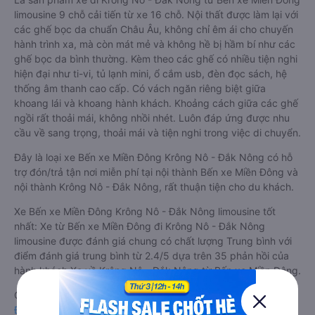
limousine 9 chỗ cải tiến từ xe 16 chỗ. Nội thất được làm lại với
các ghế bọc da chuẩn Châu Âu, không chỉ êm ái cho chuyến
hành trình xa, mà còn mát mẻ và không hề bị hầm bí như các
ghế bọc da bình thường. Kèm theo các ghế có nhiều tiện nghi
hiện đại như ti-vi, tủ lạnh mini, ổ cắm usb, đèn đọc sách, hệ
thống âm thanh cao cấp. Có vách ngăn riêng biệt giữa
khoang lái và khoang hành khách. Khoảng cách giữa các ghế
ngồi rất thoải mái, không nhồi nhét. Luôn đáp ứng được nhu
cầu về sang trọng, thoải mái và tiện nghi trong việc di chuyển.
Đây là loại xe Bến xe Miền Đông Krông Nô - Đắk Nông có hỗ
trợ đón/trả tận nơi miễn phí tại nội thành Bến xe Miền Đông và
nội thành Krông Nô - Đắk Nông, rất thuận tiện cho du khách.
Xe Bến xe Miền Đông Krông Nô - Đắk Nông limousine tốt
nhất: Xe từ Bến xe Miền Đông đi Krông Nô - Đắk Nông
limousine được đánh giá chung có chất lượng Trung bình với
điểm đánh giá trung bình từ 2.4/5 dựa trên 35 phản hồi của
hành khách Xe về Krông Nô - Đắk Nông từ Bến xe Miền Đông.
Giá vé
xe limousine đi Krông Nô - Đắk Nông từ Bến xe Miền
Đông
rẻ nhất là 280000VND của hãng xe Thanh Thuỷ (Đắk