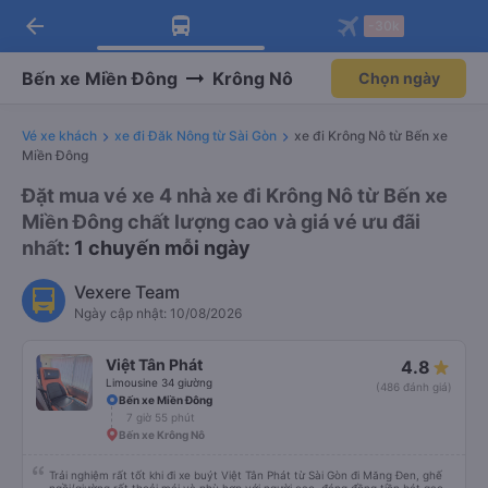
arrow_back
Tải app Vexere ngay!
Tải app Vexere
-30k
Mở app
Mở app
Nhận ưu đãi thành viên độc
-30k/ghế khi đặt vé máy bay qua
quyền
app
Bến xe Miền Đông
Krông Nô
Chọn ngày
Vé xe khách
xe đi Đăk Nông từ Sài Gòn
xe đi Krông Nô từ Bến xe
Miền Đông
Đặt mua vé xe 4 nhà xe đi Krông Nô từ Bến xe
Miền Đông chất lượng cao và giá vé ưu đãi
nhất
: 1 chuyến mỗi ngày
Vexere Team
Ngày cập nhật: 10/08/2026
Việt Tân Phát
4.8
Limousine 34 giường
(486 đánh giá)
Bến xe Miền Đông
7 giờ 55 phút
Bến xe Krông Nô
Trải nghiệm rất tốt khi đi xe buýt Việt Tân Phát từ Sài Gòn đi Măng Đen, ghế