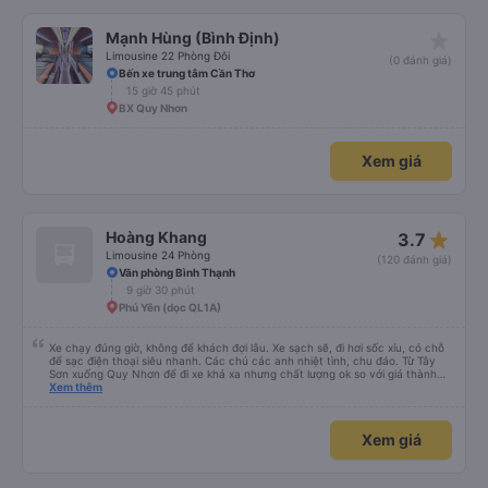
star_rate
Mạnh Hùng (Bình Định)
Limousine 22 Phòng Đôi
(0 đánh giá)
Bến xe trung tâm Cần Thơ
15 giờ 45 phút
BX Quy Nhơn
Xem giá
star_rate
Hoàng Khang
3.7
Limousine 24 Phòng
(120 đánh giá)
Văn phòng Bình Thạnh
9 giờ 30 phút
Phú Yên (dọc QL1A)
Xe chạy đúng giờ, không để khách đợi lâu. Xe sạch sẽ, đi hơi sốc xíu, có chỗ
để sạc điện thoại siêu nhanh. Các chú các anh nhiệt tình, chu đáo. Từ Tây
Sơn xuống Quy Nhơn để đi xe khá xa nhưng chất lượng ok so với giá thành
chung.
Xem thêm
Xem giá