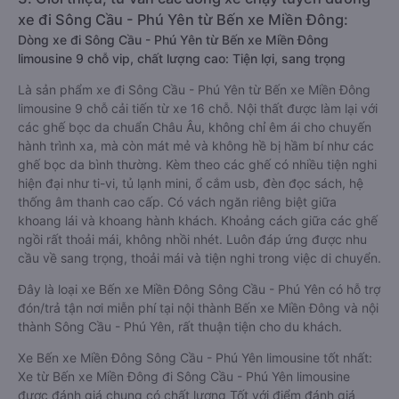
xe đi Sông Cầu - Phú Yên từ Bến xe Miền Đông:
Dòng xe đi Sông Cầu - Phú Yên từ Bến xe Miền Đông
limousine 9 chỗ vip, chất lượng cao: Tiện lợi, sang trọng
Là sản phẩm xe đi Sông Cầu - Phú Yên từ Bến xe Miền Đông
limousine 9 chỗ cải tiến từ xe 16 chỗ. Nội thất được làm lại với
các ghế bọc da chuẩn Châu Âu, không chỉ êm ái cho chuyến
hành trình xa, mà còn mát mẻ và không hề bị hầm bí như các
ghế bọc da bình thường. Kèm theo các ghế có nhiều tiện nghi
hiện đại như ti-vi, tủ lạnh mini, ổ cắm usb, đèn đọc sách, hệ
thống âm thanh cao cấp. Có vách ngăn riêng biệt giữa
khoang lái và khoang hành khách. Khoảng cách giữa các ghế
ngồi rất thoải mái, không nhồi nhét. Luôn đáp ứng được nhu
cầu về sang trọng, thoải mái và tiện nghi trong việc di chuyển.
Đây là loại xe Bến xe Miền Đông Sông Cầu - Phú Yên có hỗ trợ
đón/trả tận nơi miễn phí tại nội thành Bến xe Miền Đông và nội
thành Sông Cầu - Phú Yên, rất thuận tiện cho du khách.
Xe Bến xe Miền Đông Sông Cầu - Phú Yên limousine tốt nhất:
Xe từ Bến xe Miền Đông đi Sông Cầu - Phú Yên limousine
được đánh giá chung có chất lượng Tốt với điểm đánh giá