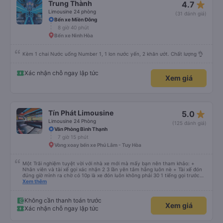
star_rate
Trung Thành
4.7
Limousine 24 phòng
(31 đánh giá)
Bến xe Miền Đông
8 giờ 40 phút
Bến xe Ninh Hòa
Kèm 1 chai Nước uống Number 1, 1 lon nước yến, 2 khăn ướt. Chất lượng 👌
Xác nhận chỗ ngay lập tức
Xem giá
star_rate
Tín Phát Limousine
5.0
Limousine 24 Phòng
(125 đánh giá)
Văn Phòng Bình Thạnh
7 giờ 15 phút
Vòng xoay bến xe Phú Lâm - Tuy Hòa
Một Trãi nghiệm tuyệt vời với nhà xe mới mà mấy bạn nên tham khảo: +
Nhân viên và tài xế gọi xác nhận 2 3 lần yên tâm hẵng luôn nè + Tài xế đón
đúng giờ mình ra chờ có 10p là xe đón luôn không phải 30 1 tiếng gọi trước
đợi cực + Xe mới, xịn, thơm và Đặt biệt là cực kỳ ưng mền gối trên xe luôn
Xem thêm
nha. Bình thường toàn gối da nằm đau cả cổ mà đây gối này nhà xe đổi hết
luôn qua gối dạng lông êm cực. + Giường rộng cực kỳ, có móc treo dép ở
trên không bị vướng chân như các xe khác mình từng đi + Tài xế lơ xe nhiệt
Không cần thanh toán trước
Xem giá
tình hỗ trợ hỏi đón trả cực bao nhiệt tình nhẹ nhàn luôn nha + Trên xe còn
Xác nhận chỗ ngay lập tức
có bánh nước, khăn lạnh. Tới trạm tài xế còn tinh ý chuẩn bị thêm khăn lạnh
ở trạm dừng nữa. 10đ cho sự tinh tế của nhà xe nha.