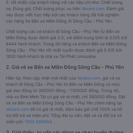
5: tốt nhất) của khách hàng với các tiêu chí như: Chất lượng
xe, Đúng giờ, Chất lượng phục vụ trên
Vexere.com
. Đánh giá
này được viết trực tiếp bởi các khách hàng đã trải nghiệm
các hãng Xe Bến xe Miền Đông đi Sông Cầu - Phú Yên.
Chất lượng các xe khách đi Sông Cầu - Phú Yên từ Bến xe
Miền Đông được đánh giá 3.0, với điểm trung bình là 3.0/5 bởi
8444 hành khách. Trong đó hãng xe khách Bến xe Miền Đông
Sông Cầu - Phú Yên tốt nhất tuyến được đánh giá 5.0/5 bởi
1820 hành khách là nhà xe Tài Phát Limousine.
2. Giá vé xe Bến xe Miền Đông Sông Cầu - Phú Yên
Hiện tại, theo cập nhật mới nhất của
Vexere.com
, giá vé xe
khách đi Sông Cầu - Phú Yên từ Bến xe Miền Đông có mức
giá dao động từ 390000 đồng - 1100000 đồng. Trong đó,
nhà xe Bình Minh Tải có giá vé rẻ nhất, chỉ 390000 đồng. Đặt
vé xe Bến xe Miền Đông Sông Cầu - Phú Yên chính hãng tại
Vexere.com
để có giá rẻ nhất, đảm bảo giữ chỗ 100% và hỗ
trợ đổi trả vé miễn phí. Tổng đài tư vấn, đặt vé và đổi trả vé
miễn phí:
1900 888684
.
3. Giới thiệu, tư vấn các dòng xe chạy tuyến đường