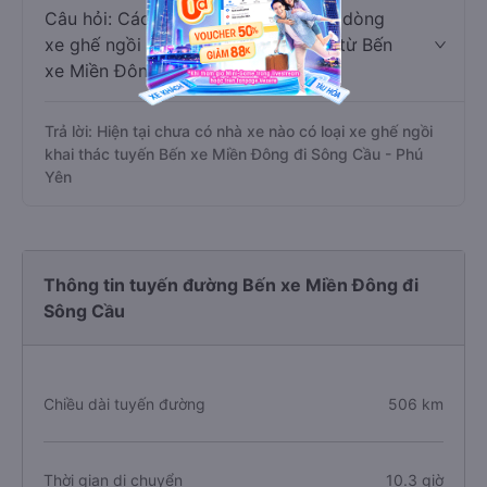
Câu hỏi: Các hãng xe nào khai thác dòng
xe ghế ngồi đi Sông Cầu - Phú Yên từ Bến
xe Miền Đông?
Trả lời: Hiện tại chưa có nhà xe nào có loại xe ghế ngồi
khai thác tuyến Bến xe Miền Đông đi Sông Cầu - Phú
Yên
Thông tin tuyến đường Bến xe Miền Đông đi
Sông Cầu
Chiều dài tuyến đường
506 km
Thời gian di chuyển
10.3 giờ