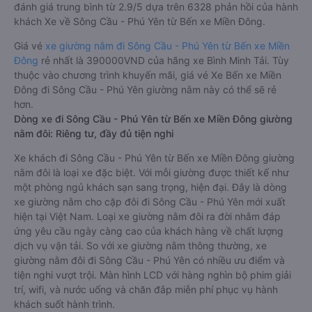
đánh giá trung bình từ 2.9/5 dựa trên 6328 phản hồi của hành
khách Xe về Sông Cầu - Phú Yên từ Bến xe Miền Đông.
Giá vé
xe giường nằm đi Sông Cầu - Phú Yên từ Bến xe Miền
Đông
rẻ nhất là 390000VND của hãng xe Bình Minh Tải. Tùy
thuộc vào chương trình khuyến mãi, giá vé Xe Bến xe Miền
Đông đi Sông Cầu - Phú Yên giường nằm này có thể sẽ rẻ
hơn.
Dòng xe đi Sông Cầu - Phú Yên từ Bến xe Miền Đông giường
nằm đôi: Riêng tư, đầy đủ tiện nghi
Xe khách đi Sông Cầu - Phú Yên từ Bến xe Miền Đông giường
nằm đôi là loại xe đặc biệt. Với mỗi giường được thiết kế như
một phòng ngủ khách sạn sang trọng, hiện đại. Đây là dòng
xe giường nằm cho cặp đôi đi Sông Cầu - Phú Yên mới xuất
hiện tại Việt Nam. Loại xe giường nằm đôi ra đời nhằm đáp
ứng yêu cầu ngày càng cao của khách hàng về chất lượng
dịch vụ vận tải. So với xe giường nằm thông thường, xe
giường nằm đôi đi Sông Cầu - Phú Yên có nhiều ưu điểm và
tiện nghi vượt trội. Màn hình LCD với hàng nghìn bộ phim giải
trí, wifi, và nước uống và chăn đắp miễn phí phục vụ hành
khách suốt hành trình.