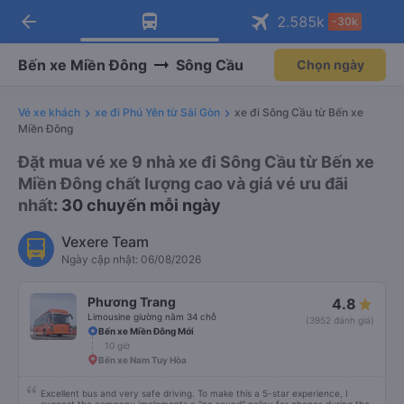
arrow_back
Tải app Vexere ngay!
Tải app Vexere
2.585
k
-30k
Mở app
Mở app
Nhận ưu đãi thành viên độc
-30k/ghế khi đặt vé máy bay qua
quyền
app
Bến xe Miền Đông
Sông Cầu
Chọn ngày
Vé xe khách
xe đi Phú Yên từ Sài Gòn
xe đi Sông Cầu từ Bến xe
Miền Đông
Đặt mua vé xe 9 nhà xe đi Sông Cầu từ Bến xe
Miền Đông chất lượng cao và giá vé ưu đãi
nhất
: 30 chuyến mỗi ngày
Vexere Team
Ngày cập nhật: 06/08/2026
Phương Trang
4.8
Limousine giường nằm 34 chỗ
(3952 đánh giá)
Bến xe Miền Đông Mới
10 giờ
Bến xe Nam Tuy Hòa
Excellent bus and very safe driving. To make this a 5-star experience, I