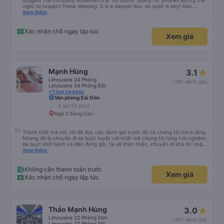
suggest the company implements a "no sound" policy for phones during the
night to respect those sleeping. It is a sleeper bus, so quiet is key! Also,
please display the Wi-Fi password clearly inside the cabin for convenience. I
Xem thêm
would definitely ride with them again! -------------- ​ Xe chất lượng tốt và
tài xế lái xe rất an toàn. Để dịch vụ hoàn hảo hơn, tôi góp ý nhà xe nên có
quy định rõ ràng về việc giữ im lặng (tắt âm thanh điện thoại) vào ban đêm
Xác nhận chỗ ngay lập tức
Xem giá
để tránh làm phiền hành khách khác ngủ. Ngoài ra, nhà xe nên dán sẵn mật
khẩu Wi-Fi trong xe để hành khách dễ dàng sử dụng. Tôi vẫn sẽ tiếp tục ủng
hộ nhà xe trong tương lai!
Mạnh Hùng
3.1
Limousine 24 Phòng
(381 đánh giá)
Limousine 24 Phòng Đôi
+1 loại xe khác
Văn phòng Sài Gòn
9 giờ 55 phút
Ngã 3 Sông Cầu
Thành thật mà nói, tôi đã đọc các đánh giá trước đó và chúng tôi hơi lo lắng.
Nhưng đó là chuyến đi xe buýt tuyệt vời nhất mà chúng tôi từng trải nghiệm.
Xe buýt khởi hành và đến đúng giờ, tài xế thân thiện, chuyến đi khá ổn (mặc
dù vẫn hơi xóc, nhưng đó là đặc trưng của Việt Nam ^^), và chỗ ngồi thoải
Xem thêm
mái. Chúng tôi thực sự rất hài lòng.
Không cần thanh toán trước
Xem giá
Xác nhận chỗ ngay lập tức
Thảo Mạnh Hùng
3.0
Limousine 22 Phòng Đơn
(365 đánh giá)
Limousine 22 Phòng Đôi