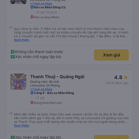
+1 loại xe khác
Bến xe Miền Đông Cũ
10 giờ 20 phút
Bến xe Quy Nhơn
quý công ty nên: 1) kiểm tra và dán tem hành lý cho khách theo màu của
từng chuyến tránh mất mát và nhầm chuyến khi tập kết hàng lên xe. vì mình
có 2 chuyến sài gòn và cần thơ đợi chung 1 khung giờ, 1 địa điểm. vì là khách
thân thiết của quý công ty nên rất hài lòng và tin tưởng. tuy nhiên rất mong
Xem thêm
muốn đội ngũ nhân viên anh chị em nhà xe cùng nhau cải thiện ngày một
phát triển. 2) đồng nhất về cách giao tiếp và CSKH nhẹ nhàng, chu đáo nữa
thì chắc chắn quy công ty là nhà xe được yêu thích và lựa chọn số 1 quy
Không cần thanh toán trước
Xem giá
nhơn. rất cảm ơn quý anh chị em cty cũng như chị Thảo đã lắng nghe và
Xác nhận chỗ ngay lập tức
tiếp nhận. " khách hàng thân thiết nhiều năm của nhà xe từ thời sinh viên"
Thanh Thuỷ - Quảng Ngãi
4.8
Giường nằm 46 chỗ
(1075 đánh giá)
Limousine 24 Phòng
+1 loại xe khác
Cổng 5 - Bến xe Miền Đông
11 giờ
Bùng binh Phú Lâm
Mình đặt nhiều xe khác nhau trên web vexere vài lần rồi và đây là lần đầu
tiên mình đánh giá 1 nhà xe, bởi vì mình thấy xe Limousine 24 giường của nhà
xe Thanh Thủy quá chất lượng nên muốn chia sẻ cho mọi người đang phân
vân có nên đi hay không. - Giá vé: 600k/giường/1người. - Giờ giấc: mình đặt
Xem thêm
tuyến SG-QN 18h, nhà xe sẽ gọi cho mình vào sáng sớm ngày đi để xác
nhận, chiều sẽ nhắn tin nói địa điểm và giờ (17h45) có mặt tại BXMĐ để xe
trung chuyển ra chỗ xe lớn, chỗ này là xe đúng giờ lắm, nên nếu đến trễ thì
Xác nhận chỗ ngay lập tức