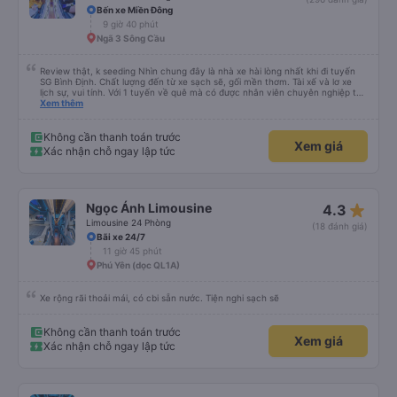
Bến xe Miền Đông
9 giờ 40 phút
Ngã 3 Sông Cầu
Review thật, k seeding Nhìn chung đây là nhà xe hài lòng nhất khi đi tuyến
SG Bình Định. Chất lượng đến từ xe sạch sẽ, gối mền thơm. Tài xế và lơ xe
lịch sự, vui tính. Với 1 tuyến về quê mà có được nhân viên chuyên nghiệp thế
này là điểm cộng lớn, thường chỉ đi mấy tuyến du lịch mới có. Về xe thì có
Xem thêm
cổng sạc usb c là điểm cộng, phù hợp với dây sạc bây giờ. Xe đón/trả nhiều
điểm dọc cung đường nên thuận tiện cho khách. Lần sau đi Bình Định nhất
định ủng hộ tiếp nhà xe này. Chúc chủ xe làm ăn phát đạt mua thêm nhiều
Không cần thanh toán trước
Xem giá
xe chạy thêm nhiều khung giờ nữa và nâng cao tiêu chuẩn tuyến. Nếu xét
Xác nhận chỗ ngay lập tức
điểm trừ thì chỉ có thgian trả khách, team VXR set lệch với thực tế
star_rate
Ngọc Ánh Limousine
4.3
Limousine 24 Phòng
(18 đánh giá)
Bãi xe 24/7
11 giờ 45 phút
Phú Yên (dọc QL1A)
Xe rộng rãi thoải mái, có cbi sẵn nước. Tiện nghi sạch sẽ
Không cần thanh toán trước
Xem giá
Xác nhận chỗ ngay lập tức