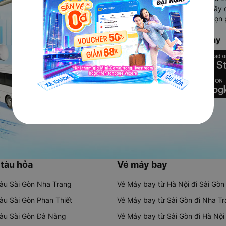
Ứng dụng hiển thị thông tin đầy 
người dùng so sánh và lựa chọn 
chóng và phù hợp nhất.
Tải ứng dụng Vexere ngay
 tàu hỏa
Vé máy bay
tàu Sài Gòn Nha Trang
Vé Máy bay từ Hà Nội đi Sài Gòn
tàu Sài Gòn Phan Thiết
Vé Máy bay từ Sài Gòn đi Nha T
tàu Sài Gòn Đà Nẵng
Vé Máy bay từ Sài Gòn đi Hà Nội