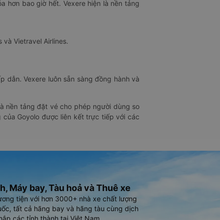
óa hơn bao giờ hết. Vexere hiện là nền tảng
 và Vietravel Airlines.
hấp dẫn. Vexere luôn sẵn sàng đồng hành và
 là nền tảng đặt vé cho phép người dùng so
 của Goyolo được liên kết trực tiếp với các
h, Máy bay, Tàu hoả và Thuê xe
ương tiện với hơn 3000+ nhà xe chất lượng
ốc, tất cả hãng bay và hãng tàu cùng dịch
hắp các tỉnh thành tại Việt Nam.