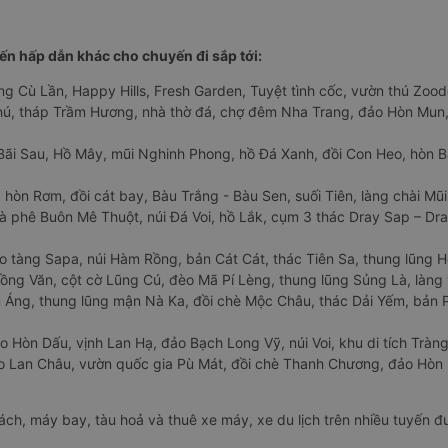
n hấp dẫn khác cho chuyến đi sắp tới:
ng Cù Lần, Happy Hills, Fresh Garden, Tuyệt tình cốc, vườn thú Zoodo
Phú, tháp Trầm Hương, nhà thờ đá, chợ đêm Nha Trang, đảo Hòn Mun,
Bãi Sau, Hồ Mây, mũi Nghinh Phong, hồ Đá Xanh, đồi Con Heo, hòn B
 hòn Rơm, đồi cát bay, Bàu Trắng - Bàu Sen, suối Tiên, làng chài Mũi
à phê Buôn Mê Thuột, núi Đá Voi, hồ Lắk, cụm 3 thác Dray Sap – Dra
o tàng Sapa, núi Hàm Rồng, bản Cát Cát, thác Tiên Sa, thung lũng 
ng Văn, cột cờ Lũng Cú, đèo Mã Pí Lèng, thung lũng Sủng Là, làng 
Áng, thung lũng mận Nà Ka, đồi chè Mộc Châu, thác Dải Yếm, bản P
o Hòn Dấu, vịnh Lan Hạ, đảo Bạch Long Vỹ, núi Voi, khu di tích Tràng
ảo Lan Châu, vườn quốc gia Pù Mát, đồi chè Thanh Chương, đảo Hò
hách, máy bay, tàu hoả và thuê xe máy, xe du lịch trên nhiều tuyến 