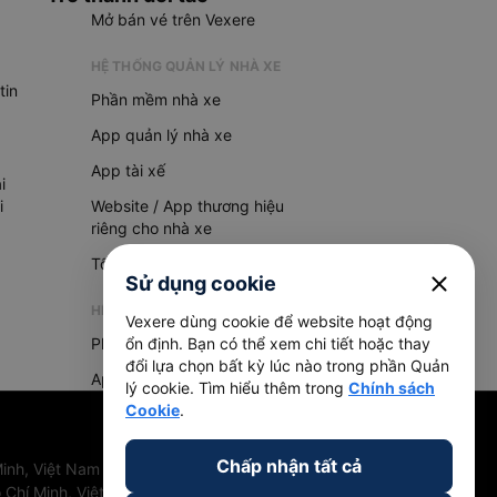
Mở bán vé trên Vexere
HỆ THỐNG QUẢN LÝ NHÀ XE
tin
Phần mềm nhà xe
App quản lý nhà xe
App tài xế
i
i
Website / App thương hiệu
riêng cho nhà xe
Tổng đài AI
close
Sử dụng cookie
HỆ THỐNG QUẢN LÝ HÀNG HOÁ
Vexere dùng cookie để website hoạt động
Phần mềm quản lý hàng hoá
ổn định. Bạn có thể xem chi tiết hoặc thay
đổi lựa chọn bất kỳ lúc nào trong phần Quản
App quản lý hàng hoá
lý cookie. Tìm hiểu thêm trong
Chính sách
Cookie
.
Chấp nhận tất cả
inh, Việt Nam
 Chí Minh, Việt Nam