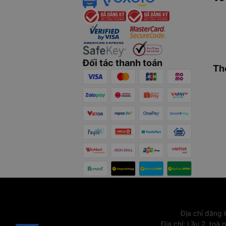
Đối tác thanh toán
Th
Địa chỉ đăng
Địa chỉ
:
Lầu 2, toà 