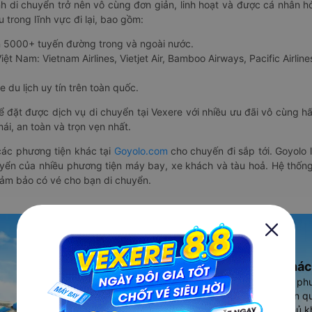
nh di chuyển trở nên vô cùng đơn giản, linh hoạt và được cá nhân h
 trong lĩnh vực đi lại, bao gồm:
n 5000+ tuyến đường trong và ngoài nước.
ệt Nam: Vietnam Airlines, Vietjet Air, Bamboo Airways, Pacific Airlines
 du lịch uy tín trên toàn quốc.
thể đặt được dịch vụ di chuyển tại Vexere với nhiều ưu đãi vô cùng 
i, an toàn và trọn vẹn nhất.
ác phương tiện khác tại
Goyolo.com
cho chuyến đi sắp tới. Goyolo
huyển của nhiều phương tiện máy bay, xe khách và tàu hoả. Hệ thống
đảm bảo có vé cho bạn di chuyển.
Ứng dụng đặt vé Xe khác
Vexere - ứng dụng đặt vé đa ph
cao, 5000+ tuyến đường toàn qu
vụ thuê xe máy, xe du lịch phủ k