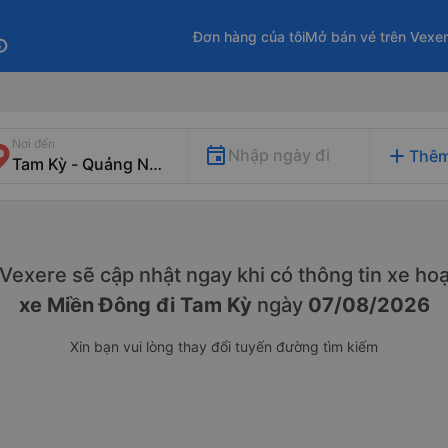
Đơn hàng của tôi
Mở bán vé trên Vexe
fo
Nơi đến
add
Nhập ngày đi
Thêm
. Vexere sẽ cập nhật ngay khi có thông tin xe
hoạ
xe Miền Đông đi Tam Kỳ
ngày
07/08/2026
Xin bạn vui lòng thay đổi tuyến đường tìm kiếm