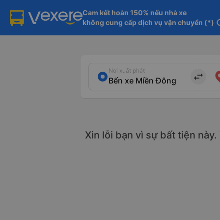
Cam kết hoàn 150% nếu nhà xe

không cung cấp dịch vụ vận chuyển (*)
in
Nơi xuất phát
import_export
Xin lỗi bạn vì sự bất tiện này