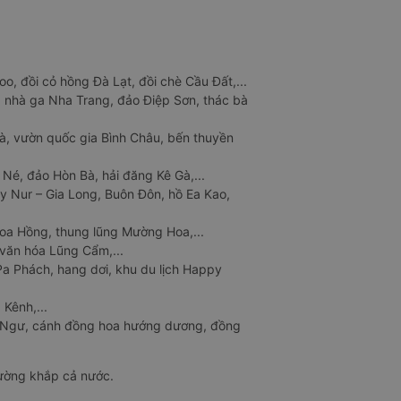
o, đồi cỏ hồng Đà Lạt, đồi chè Cầu Đất,...
 nhà ga Nha Trang, đảo Điệp Sơn, thác bà
à, vườn quốc gia Bình Châu, bến thuyền
 Né, đảo Hòn Bà, hải đăng Kê Gà,...
y Nur – Gia Long, Buôn Đôn, hồ Ea Kao,
Hoa Hồng, thung lũng Mường Hoa,...
văn hóa Lũng Cẩm,...
a Phách, hang dơi, khu du lịch Happy
 Kênh,...
n Ngư, cánh đồng hoa hướng dương, đồng
đường khắp cả nước.