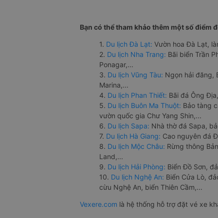
Bạn có thể tham khảo thêm một số điểm đế
1.
Du lịch Đà Lạt:
Vườn hoa Đà Lạt, là
2.
Du lịch Nha Trang:
Bãi biển Trần 
Ponagar,...
3.
Du lịch Vũng Tàu:
Ngọn hải đăng, 
Marina,...
4.
Du lịch Phan Thiết:
Bãi đá Ông Địa,
5.
Du lịch Buôn Ma Thuột:
Bảo tàng c
vườn quốc gia Chư Yang Shin,...
6.
Du lịch Sapa:
Nhà thờ đá Sapa, bả
7.
Du lịch Hà Giang:
Cao nguyên đá Đồ
8.
Du lịch Mộc Châu:
Rừng thông Bản 
Land,...
9.
Du lịch Hải Phòng:
Biển Đồ Sơn, đả
10.
Du lịch Nghệ An:
Biển Cửa Lò, đ
cừu Nghệ An, biển Thiên Cầm,...
Vexere.com
là hệ thống hỗ trợ đặt vé xe k