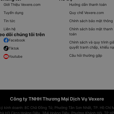
Giới Thiệu Vexere.com
Hướng dẫn thanh toán
Tuyển dụng
Quy chế Vexere.com
Tin tức
Chính sách bảo mật thông 
Liên hệ
Chính sách bảo mật thanh
eo dõi chúng tôi trên
toán
Facebook
Chính sách và quy trình giả
quyết tranh chấp, khiếu nạ
Tiktok
Câu hỏi thường gặp
Youtube
Công ty TNHH Thương Mại Dịch Vụ Vexere
 ký kinh doanh: 8C Chữ Đồng Tử, Phường Tân Sơn Nhất, TP. Hồ Chí M
nhà H3 Circo Hoàng Diệu, 384 Hoàng Diệu, Phường Khánh Hội, TP Hồ