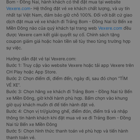
Bom - Đồng Nai, hành khách có thể đặt mua tại website
Vexere.com
- Hệ thống đặt vé xe khách chất lượng, và uy tín
nhất tại Việt Nam, đảm bảo giữ chỗ 100%. Đối với bất cứ giao
dịch đặt mua vé xe khách đi Trảng Bom - Đồng Nai từ Bến xe
Miền Đông nào của quý khách tại trang web
Vexere.com
đều
được Vexere cam kết giải quyết sự cố. Chính sách tặng
coupon giảm giá hoặc hoàn tiền sẽ tùy theo từng trường hợp
sự việc.
Hướng dẫn đặt vé tại Vexere.com:
Bước 1: Truy cập vào website Vexere hoặc tải app Vexere trên
CH Play hoặc App Store.
Bước 2: Chọn điểm đi, điểm đến, ngày đi, sau đó chọn “TÌM
VÉ XE”.
Bước 3: Chọn hãng xe khách đi Trảng Bom - Đồng Nai từ Bến
xe Miền Đông, giờ khởi hành phù hợp. Bấm chọn vào khung
giờ quý khách muốn đi để tiến hành đặt vé.
Bước 4: Chọn vị trí/giường ghế, điểm đón, điểm trả và nhập
thông tin hành khách khi đặt mua vé xe đi Trảng Bom - Đồng
Nai từ Bến xe Miền Đông
Bước 5: Chọn hình thức thanh toán vé phù hợp và tiến hành
thanh toán vé.