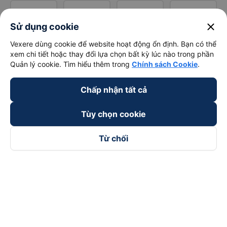
close
Sử dụng cookie
Vexere dùng cookie để website hoạt động ổn định. Bạn có thể
xem chi tiết hoặc thay đổi lựa chọn bất kỳ lúc nào trong phần
Quản lý cookie. Tìm hiểu thêm trong
Chính sách Cookie
.
Chấp nhận tất cả
Tùy chọn cookie
Từ chối
Theo dõi chúng tôi trên
Facebook
Tiktok
Youtube
Công ty TNHH Thương Mại Dịch Vụ Vexere
Địa chỉ đăng ký kinh doanh: 8C Chữ Đồng Tử, Phường Tân
Sơn Nhất, TP. Hồ Chí Minh, Việt Nam