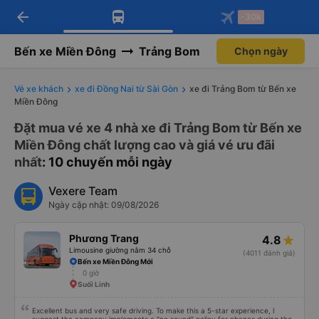
arrow_back
Tải app Vexere ngay!
Tải app Vexere
-30k
Mở app
Mở app
Nhận ưu đãi thành viên độc
-30k/ghế khi đặt vé máy bay qua
quyền
app
Bến xe Miền Đông
Trảng Bom
Chọn ngày
Vé xe khách
xe đi Đồng Nai từ Sài Gòn
xe đi Trảng Bom từ Bến xe
Miền Đông
Đặt mua vé xe 4 nhà xe đi Trảng Bom từ Bến xe
Miền Đông chất lượng cao và giá vé ưu đãi
nhất
: 10 chuyến mỗi ngày
Vexere Team
Ngày cập nhật: 09/08/2026
Phương Trang
4.8
Limousine giường nằm 34 chỗ
(4011 đánh giá)
Bến xe Miền Đông Mới
0 giờ
Suối Linh
Excellent bus and very safe driving. To make this a 5-star experience, I