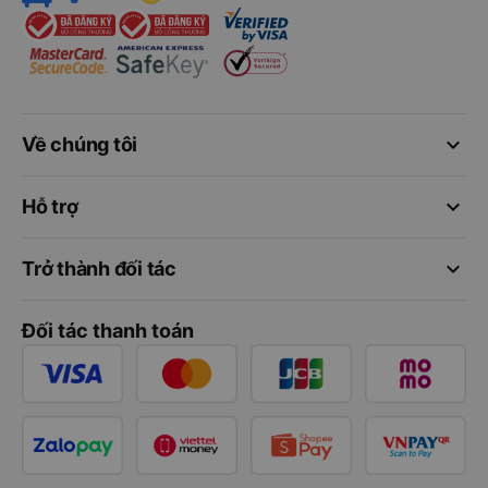
keyboard_arrow_down
Về chúng tôi
keyboard_arrow_down
Hỗ trợ
keyboard_arrow_down
Trở thành đối tác
Đối tác thanh toán