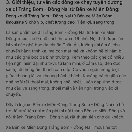
3. Giới thiệu, tư vấn các dòng xe chạy tuyến đường
xe đi Trảng Bom - Đồng Nai từ Bến xe Miền Đông:
Dòng xe đi Trảng Bom - Đồng Nai từ Bến xe Miền Đông
limousine 9 chỗ vip, chất lượng cao: Tiện lợi, sang trọng
Là sản phẩm xe đi Trảng Bom - Đồng Nai từ Bến xe Miền
Đông limousine 9 chỗ cải tiến từ xe 16 chỗ. Nội thất được làm
lại với các ghế bọc da chuẩn Châu Âu, không chỉ êm ái cho
chuyến hành trình xa, mà còn mát mẻ và không hề bị hầm bí
như các ghế bọc da bình thường. Kèm theo các ghế có nhiều
tiện nghi hiện đại như ti-vi, tủ lạnh mini, ổ cắm usb, đèn đọc
sách, hệ thống âm thanh cao cấp. Có vách ngăn riêng biệt
giữa khoang lái và khoang hành khách. Khoảng cách giữa các
ghế ngồi rất thoải mái, không nhồi nhét. Luôn đáp ứng được
nhu cầu về sang trọng, thoải mái và tiện nghi trong việc di
chuyển.
Đây là loại xe Bến xe Miền Đông Trảng Bom - Đồng Nai có hỗ
trợ đón/trả tận nơi miễn phí tại nội thành Bến xe Miền Đông và
nội thành Trảng Bom - Đồng Nai, rất thuận tiện cho du khách.
Xe Bến xe Miền Đông Trảng Bom - Đồng Nai limousine tốt