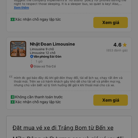
suggest the company implements a "no sound" policy for phones during the
night to respect those sleeping. It is a sleeper bus, so quiet is key! Also,
please display the Wi-Fi password clearly inside the cabin for convenience. I
Xem thêm
would definitely ride with them again! -------------- ​ Xe chất lượng tốt và
tài xế lái xe rất an toàn. Để dịch vụ hoàn hảo hơn, tôi góp ý nhà xe nên có
quy định rõ ràng về việc giữ im lặng (tắt âm thanh điện thoại) vào ban đêm
Xác nhận chỗ ngay lập tức
Xem giá
để tránh làm phiền hành khách khác ngủ. Ngoài ra, nhà xe nên dán sẵn mật
khẩu Wi-Fi trong xe để hành khách dễ dàng sử dụng. Tôi vẫn sẽ tiếp tục ủng
hộ nhà xe trong tương lai!
Nhật Đoan Limousine
4.6
Limousine 9 chỗ
(653 đánh giá)
Limousine 12 chỗ
Văn phòng Sài Gòn
1 giờ
Giáo xứ Trà Cổ
mình đc gọi báo đầy đủ khi giờ đón thay đổi, tài xế lịch sự, chạy rất êm và
thoải mái. Trên xe có hành khách gây khó dễ cho tài xế và phiền mọi ng,
nhưng chú vẫn biết xử lý tình huống để giữ k khí thoải mái cho cả xe.
Không cần thanh toán trước
Xem giá
Xác nhận chỗ ngay lập tức
Đặt mua vé xe đi Trảng Bom từ Bến xe