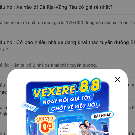
âu hỏi: Xe nào đi Bà Rịa-Vũng Tàu có giá rẻ nhất?
rả lời: Vé xe rẻ nhất có mức giá là 170.000 đồng của nhà xe Toàn T
âu hỏi: Có bao nhiêu nhà xe đang khai thác tuyến đường B
àu ?
ả lời: Hiện tại có 2 nhà xe khai thác tuyến đường.
âu hỏi: Từ Bến xe Miền Tây đi Bà Rịa-Vũng Tàu mất bao nhi
hách?
rả lời: Thời gian di chuyển bằng xe khách từ Bến xe Miền Tây đi Bà 
 giao thông thuận lợi.
âu hỏi: Khoảng cách từ Bến xe Miền Tây đi Bà Rịa-Vũng Tàu