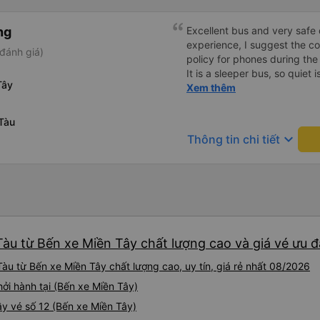
ng
Excellent bus and very safe 
experience, I suggest the 
đánh giá)
policy for phones during the
It is a sleeper bus, so quiet 
Tây
Wi-Fi password clearly insid
Xem thêm
would definitely ride with them again! --------
lượng tốt và tài xế lái xe rấ
Tàu
hơn, tôi góp ý nhà xe nên có
keyboard_arrow_down
Thông tin chi tiết
lặng (tắt âm thanh điện tho
phiền hành khách khác ngủ.
mật khẩu Wi-Fi trong xe để
Tôi vẫn sẽ tiếp tục ủng hộ nh
àu từ Bến xe Miền Tây chất lượng cao và giá vé ưu đ
àu từ Bến xe Miền Tây chất lượng cao, uy tín, giá rẻ nhất 08/2026
ởi hành tại (Bến xe Miền Tây)
ầy vé số 12 (Bến xe Miền Tây)