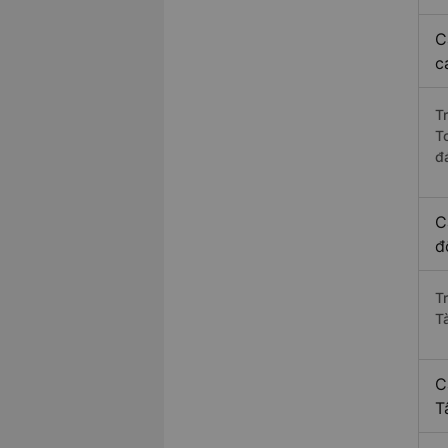
C
c
T
T
đ
C
đ
T
T
C
T