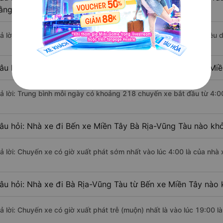
ằng xe khách?
rả lời: Đoạn đường đi Bà Rịa-Vũng Tàu từ Bến xe Miền Tây có chiều
âu hỏi: Mỗi ngày có bao nhiêu chuyến xe khách Bến xe Miề
rả lời: Trung bình mỗi ngày có khoảng 218 chuyến xe bắt đầu từ 4:0
âu hỏi: Nhà xe đi Bến xe Miền Tây Bà Rịa-Vũng Tàu nào kh
rả lời: Chuyến xe có giờ xuất phát sớm nhất vào lúc 4:00 là của nhà
âu hỏi: Nhà xe đi Bà Rịa-Vũng Tàu từ Bến xe Miền Tây nào 
rả lời: Chuyến xe có giờ xuất phát trễ (muộn) nhất là vào lúc 19:00 