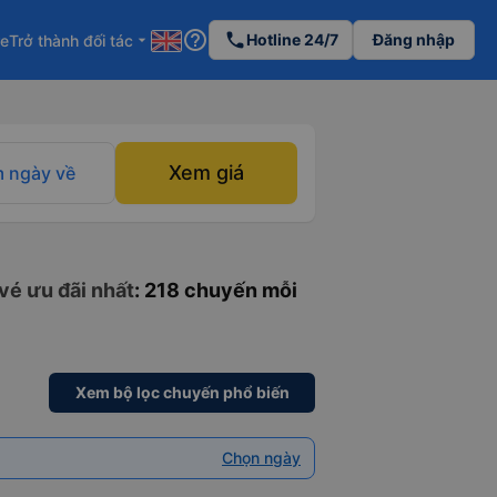
help_outline
phone
Hotline 24/7
Đăng nhập
re
Trở thành đối tác
arrow_drop_down
Xem giá
 ngày về
vé ưu đãi nhất
: 218 chuyến mỗi
Xem bộ lọc chuyến phổ biến
Chọn ngày