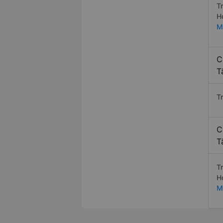
T
H
M
C
T
T
C
T
T
H
M