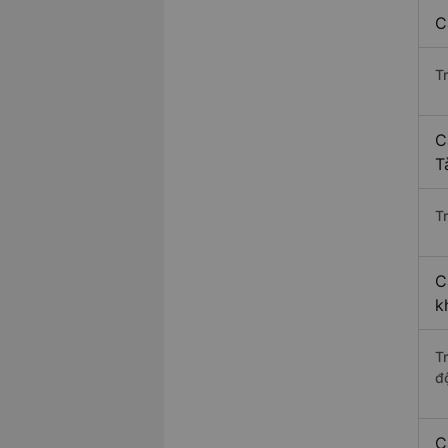
C
T
C
T
Tr
C
k
T
độ
C