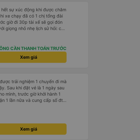
ỏ hết sự xúc động khi được chăm
khi xe chạy đã có 1 chị tổng đài
ớc giờ đi 30p tài xế sẽ gọi đón
với giọng nhỏ nhẹ lịch sử hỏi: chị
ường hơi đông nhưng anh tài xế
ịp chuyến bay của 1 hành khách
 rất êm, không dằn sốc gì hết.
ÔNG CẦN THANH TOÁN TRƯỚC
anh tài xế cũng với cái giọng
Xem giá
g như các xe khác mình từng đi.
nh sẽ đi lại lần sau
 được trải nghiệm 1 chuyến đi mà
ậy. Sau khi đặt vé là 1 ngày sau
ho mình, trước giờ khởi hành 1
nhận 1 lần nữa và cung cấp số đt
ụ tốt, xe sạch sẽ và bác tài chạy
Xem giá