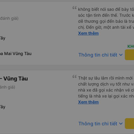
không biết nói sao để bày t
sóc tận tình đến thế. Trước 
đánh giá)
dễ thương gọi đến báo là trư
chị. Đến giờ, một anh tài xế 
ở chỗ nào e đến đón. Tuy đ
Xem thêm
Tây
vẫn rất cố gắng chạy cho k
khác trên xe nhưng xe lại đi
KH
Mình để ý lần nào gọi khách 
a Mai Vũng Tàu
keyboard_arrow_down
Thông tin chi tiết
nhỏ nhẹ đó đón khách, khôn
Thiệc là ưng hết sức. Nhất đị
- Vũng Tàu
Thật sự lâu lắm rồi mình mới
chất lượng dịch vụ tốt như v
ánh giá)
nhà xe đã gọi xác nhận vé c
tiếng là nhà xe lại gọi xác 
của bác tài và số xe. Dịch v
Xem thêm
Tây
rất êm.
keyboard_arrow_down
Thông tin chi tiết