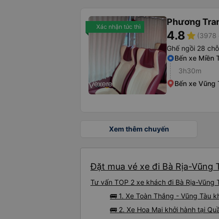
Phương Tra
Xác nhận tức thì
4.8
star
(3978 
Ghế ngồi 28 chỗ
Bến xe Miền 
3h30m
Bến xe Vũng 
Xem thêm chuyến
Đặt mua vé xe đi Bà Rịa-Vũng T
Tư vấn TOP 2 xe khách đi Bà Rịa-Vũng T
🚌 1. Xe Toàn Thắng - Vũng Tàu kh
🚌 2. Xe Hoa Mai khởi hành tại Qu