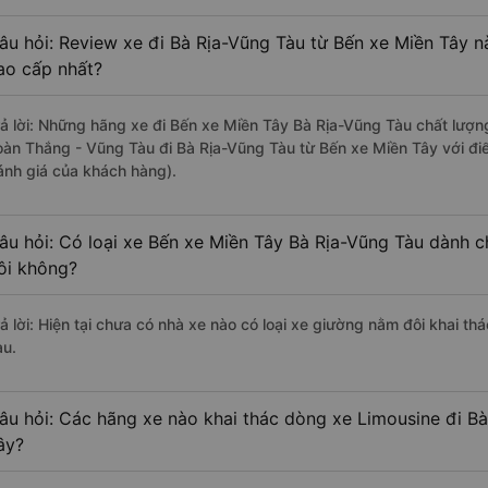
âu hỏi: Review xe đi Bà Rịa-Vũng Tàu từ Bến xe Miền Tây nà
ao cấp nhất?
rả lời: Những hãng xe đi Bến xe Miền Tây Bà Rịa-Vũng Tàu chất lượng
oàn Thắng - Vũng Tàu đi Bà Rịa-Vũng Tàu từ Bến xe Miền Tây với đi
ánh giá của khách hàng).
âu hỏi: Có loại xe Bến xe Miền Tây Bà Rịa-Vũng Tàu dành c
ôi không?
rả lời: Hiện tại chưa có nhà xe nào có loại xe giường nằm đôi khai t
àu.
âu hỏi: Các hãng xe nào khai thác dòng xe Limousine đi B
ây?