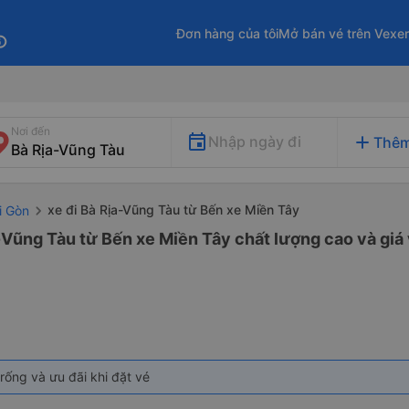
Đơn hàng của tôi
Mở bán vé trên Vexe
fo
Nơi đến
add
Nhập ngày đi
Thêm
xe đi Bà Rịa-Vũng Tàu từ Bến xe Miền Tây
i Gòn
-Vũng Tàu từ Bến xe Miền Tây chất lượng cao và giá 
rống và ưu đãi khi đặt vé