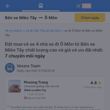
arrow_back
Tải app Vexere ngay!
Tải app Vexere
-30k
Mở app
Mở app
Nhận ưu đãi thành viên độc
-30k/ghế khi đặt vé máy bay qua
quyền
app
Bến xe Miền Tây
Ô Môn
Chọn ngày
Vé xe khách
xe đi Cần Thơ từ Sài Gòn
xe đi Ô Môn từ Bến xe Miền
Tây
Đặt mua vé xe 4 nhà xe đi Ô Môn từ Bến xe
Miền Tây chất lượng cao và giá vé ưu đãi nhất
:
7 chuyến mỗi ngày
Vexere Team
Ngày cập nhật: 07/08/2026
Phương Trang
4.8
Limousine giường nằm 34 chỗ
(3978 đánh giá)
Bến xe Miền Tây
2 giờ 30 phút
Bến xe Cần Thơ
Excellent bus and very safe driving. To make this a 5-star experience, I