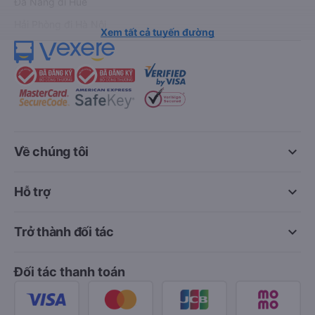
Đà Nẵng đi Huế
Hải Phòng đi Hà Nội
Xem tất cả tuyến đường
keyboard_arrow_down
Về chúng tôi
keyboard_arrow_down
Hỗ trợ
keyboard_arrow_down
Trở thành đối tác
Đối tác thanh toán