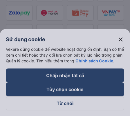
close
Sử dụng cookie
Vexere dùng cookie để website hoạt động ổn định. Bạn có thể
xem chi tiết hoặc thay đổi lựa chọn bất kỳ lúc nào trong phần
Quản lý cookie. Tìm hiểu thêm trong
Chính sách Cookie
.
Chấp nhận tất cả
Tùy chọn cookie
Từ chối
Theo dõi chúng tôi trên
Facebook
Tiktok
Youtube