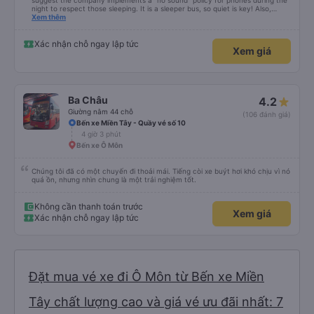
suggest the company implements a "no sound" policy for phones during the
night to respect those sleeping. It is a sleeper bus, so quiet is key! Also,
please display the Wi-Fi password clearly inside the cabin for convenience. I
Xem thêm
would definitely ride with them again! -------------- ​ Xe chất lượng tốt và
tài xế lái xe rất an toàn. Để dịch vụ hoàn hảo hơn, tôi góp ý nhà xe nên có
quy định rõ ràng về việc giữ im lặng (tắt âm thanh điện thoại) vào ban đêm
Xác nhận chỗ ngay lập tức
Xem giá
để tránh làm phiền hành khách khác ngủ. Ngoài ra, nhà xe nên dán sẵn mật
khẩu Wi-Fi trong xe để hành khách dễ dàng sử dụng. Tôi vẫn sẽ tiếp tục ủng
hộ nhà xe trong tương lai!
Ba Châu
4.2
Giường nằm 44 chỗ
(106 đánh giá)
Bến xe Miền Tây - Quầy vé số 10
4 giờ 3 phút
Bến xe Ô Môn
Chúng tôi đã có một chuyến đi thoải mái. Tiếng còi xe buýt hơi khó chịu vì nó
quá ồn, nhưng nhìn chung là một trải nghiệm tốt.
Không cần thanh toán trước
Xem giá
Xác nhận chỗ ngay lập tức
Đặt mua vé xe đi Ô Môn từ Bến xe Miền
Tây chất lượng cao và giá vé ưu đãi nhất: 7