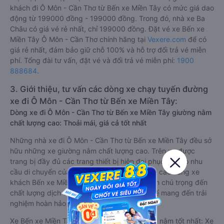
khách đi Ô Môn - Cần Thơ từ Bến xe Miền Tây có mức giá dao
động từ 199000 đồng - 199000 đồng. Trong đó, nhà xe Ba
Châu có giá vé rẻ nhất, chỉ 199000 đồng. Đặt vé xe Bến xe
Miền Tây Ô Môn - Cần Thơ chính hãng tại
Vexere.com
để có
giá rẻ nhất, đảm bảo giữ chỗ 100% và hỗ trợ đổi trả vé miễn
phí. Tổng đài tư vấn, đặt vé và đổi trả vé miễn phí:
1900
888684
.
3. Giới thiệu, tư vấn các dòng xe chạy tuyến đường
xe đi Ô Môn - Cần Thơ từ Bến xe Miền Tây:
Dòng xe đi Ô Môn - Cần Thơ từ Bến xe Miền Tây giường nằm
chất lượng cao: Thoải mái, giá cả tốt nhất
Những nhà xe đi Ô Môn - Cần Thơ từ Bến xe Miền Tây đều sở
hữu những xe giường nằm chất lượng cao. Trên xe được
trang bị đầy đủ các trang thiết bị hiện đại phục vụ cho nhu
cầu di chuyển của hành khách. Bên cạnh đó, các hãng xe
khách Bến xe Miền Tây Ô Môn - Cần Thơ luôn chú trọng đến
chất lượng dịch vụ, không ngừng cải thiện để mang đến trải
nghiệm hoàn hảo cho hành khách.
Xe Bến xe Miền Tây Ô Môn - Cần Thơ giường nằm tốt nhất: Xe