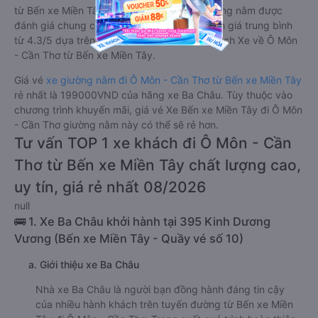
từ Bến xe Miền Tây đi Ô Môn - Cần Thơ giường nằm được
đánh giá chung chất lượng Tốt với điểm đánh giá trung bình
từ 4.3/5 dựa trên 106 phản hồi của hành khách Xe về Ô Môn
- Cần Thơ từ Bến xe Miền Tây.
Giá vé
xe giường nằm đi Ô Môn - Cần Thơ từ Bến xe Miền Tây
rẻ nhất là 199000VND của hãng xe Ba Châu. Tùy thuộc vào
chương trình khuyến mãi, giá vé Xe Bến xe Miền Tây đi Ô Môn
- Cần Thơ giường nằm này có thể sẽ rẻ hơn.
Tư vấn TOP 1 xe khách đi Ô Môn - Cần
Thơ từ Bến xe Miền Tây chất lượng cao,
uy tín, giá rẻ nhất 08/2026
null
🚌 1. Xe Ba Châu khởi hành tại 395 Kinh Dương
Vương (Bến xe Miền Tây - Quầy vé số 10)
a. Giới thiệu xe Ba Châu
Nhà xe Ba Châu là người bạn đồng hành đáng tin cậy
của nhiều hành khách trên tuyến đường từ Bến xe Miền