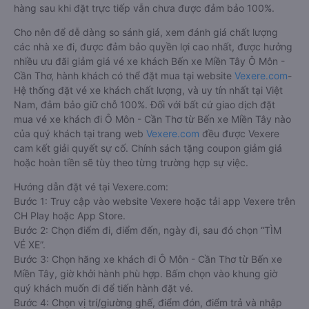
hàng sau khi đặt trực tiếp vẫn chưa được đảm bảo 100%.
Cho nên để dễ dàng so sánh giá, xem đánh giá chất lượng
các nhà xe đi, được đảm bảo quyền lợi cao nhất, được hưởng
nhiều ưu đãi giảm giá vé xe khách Bến xe Miền Tây Ô Môn -
Cần Thơ, hành khách có thể đặt mua tại website
Vexere.com
-
Hệ thống đặt vé xe khách chất lượng, và uy tín nhất tại Việt
Nam, đảm bảo giữ chỗ 100%. Đối với bất cứ giao dịch đặt
mua vé xe khách đi Ô Môn - Cần Thơ từ Bến xe Miền Tây nào
của quý khách tại trang web
Vexere.com
đều được Vexere
cam kết giải quyết sự cố. Chính sách tặng coupon giảm giá
hoặc hoàn tiền sẽ tùy theo từng trường hợp sự việc.
Hướng dẫn đặt vé tại Vexere.com:
Bước 1: Truy cập vào website Vexere hoặc tải app Vexere trên
CH Play hoặc App Store.
Bước 2: Chọn điểm đi, điểm đến, ngày đi, sau đó chọn “TÌM
VÉ XE”.
Bước 3: Chọn hãng xe khách đi Ô Môn - Cần Thơ từ Bến xe
Miền Tây, giờ khởi hành phù hợp. Bấm chọn vào khung giờ
quý khách muốn đi để tiến hành đặt vé.
Bước 4: Chọn vị trí/giường ghế, điểm đón, điểm trả và nhập