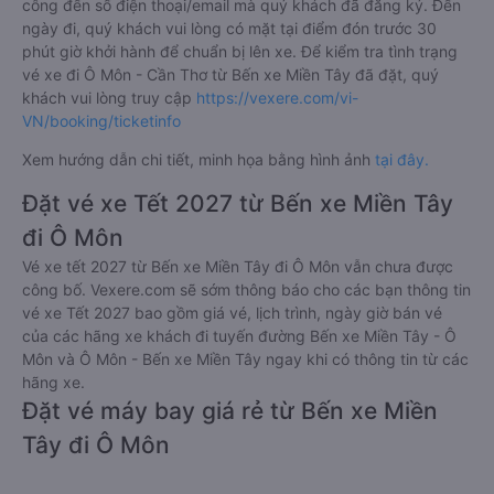
công đến số điện thoại/email mà quý khách đã đăng ký. Đến
ngày đi, quý khách vui lòng có mặt tại điểm đón trước 30
phút giờ khởi hành để chuẩn bị lên xe. Để kiểm tra tình trạng
vé xe đi Ô Môn - Cần Thơ từ Bến xe Miền Tây đã đặt, quý
khách vui lòng truy cập
https://vexere.com/vi-
VN/booking/ticketinfo
Xem hướng dẫn chi tiết, minh họa bằng hình ảnh
tại đây.
Đặt vé xe Tết 2027 từ Bến xe Miền Tây
đi Ô Môn
Vé xe tết 2027 từ Bến xe Miền Tây đi Ô Môn vẫn chưa được
công bố. Vexere.com sẽ sớm thông báo cho các bạn thông tin
vé xe Tết 2027 bao gồm giá vé, lịch trình, ngày giờ bán vé
của các hãng xe khách đi tuyến đường Bến xe Miền Tây - Ô
Môn và Ô Môn - Bến xe Miền Tây ngay khi có thông tin từ các
hãng xe.
Đặt vé máy bay giá rẻ từ Bến xe Miền
Tây đi Ô Môn