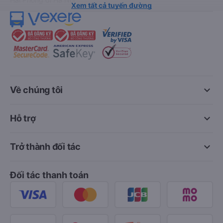
Xem tất cả tuyến đường
keyboard_arrow_down
Về chúng tôi
keyboard_arrow_down
Hỗ trợ
keyboard_arrow_down
Trở thành đối tác
Đối tác thanh toán