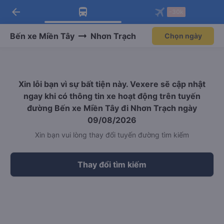
arrow_back
Tải app Vexere ngay!
Tải app Vexere
-30k
Mở app
Mở app
Nhận ưu đãi thành viên độc
-30k/ghế khi đặt vé máy bay qua
quyền
app
Bến xe Miền Tây
Nhơn Trạch
Chọn ngày
Xin lỗi bạn vì sự bất tiện này. Vexere sẽ cập nhật
ngay khi có thông tin xe hoạt động trên tuyến
đường Bến xe Miền Tây đi Nhơn Trạch ngày
09/08/2026
Xin bạn vui lòng thay đổi tuyến đường tìm kiếm
Thay đổi tìm kiếm