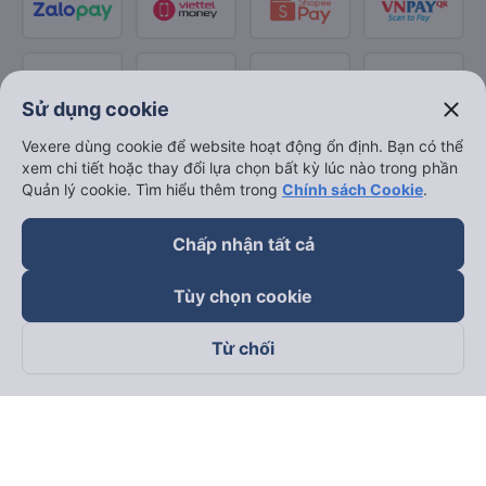
close
Sử dụng cookie
Vexere dùng cookie để website hoạt động ổn định. Bạn có thể
xem chi tiết hoặc thay đổi lựa chọn bất kỳ lúc nào trong phần
Quản lý cookie. Tìm hiểu thêm trong
Chính sách Cookie
.
Chấp nhận tất cả
Tùy chọn cookie
Từ chối
Theo dõi chúng tôi trên
Facebook
Tiktok
Youtube
Công ty TNHH Thương Mại Dịch Vụ Vexere