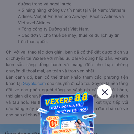
đường trong và ngoài nước.
• 5 hãng hàng không uy tín nhất tại Việt Nam: Vietnam
Airlines, Vietjet Air, Bamboo Airways, Pacific Airlines và
Vietravel Airlines.
• Tổng công ty Đường sắt Việt Nam.
• Các đơn vị cho thuê xe máy, thuê xe du lịch uy tín
trên toàn quốc.
Chỉ với vài thao tác đơn giản, bạn đã có thể đặt được dịch vụ
di chuyển tại Vexere với nhiều ưu đãi vô cùng hấp dẫn. Vexere
luôn sẵn sàng đồng hành và mang đến cho bạn những
chuyến đi thoải mái, an toàn và trọn vẹn nhất.
Bên cạnh đó, bạn có thể tham khảo thêm các phương tiện
khác tại
Goyolo.com
cho chuyến đi sắp tới. Goyolo là nền tảng
đặt vé cho phép người dùng so sánh giá cả, giờ khởi hành,
thời gian di chuyển của nhiều phương tiện máy bay, xe khách
và tàu hoả. Hệ thống của Goyolo được liên kết trực tiếp với
các hãng máy bay, xe khách và tàu hoả, luôn đảm bảo có vé
cho bạn di chuyển.