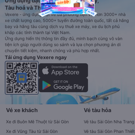
Ứng dụng đặt vé Xe khách, Máy bay,
Tàu hoả và Thuê xe
Vexere - ứng dụng đặt vé đa phương tiện với hơn 3000+ nhà
xe chất lượng cao, 5000+ tuyến đường toàn quốc, tất cả hãng
bay và hãng tàu cùng dịch vụ thuê xe máy, xe du lịch phủ
khắp các tỉnh thành tại Việt Nam.
Ứng dụng hiển thị thông tin đầy đủ, minh bạch cùng vô vàn
tiện ích giúp người dùng so sánh và lựa chọn phương án di
chuyển tiết kiệm, nhanh chóng và phù hợp nhất.
Tải ứng dụng Vexere ngay
Vé xe khách
Vé tàu hỏa
Xe đi Buôn Mê Thuột từ Sài Gòn
Vé tàu Sài Gòn Nha Trang
Xe đi Vũng Tàu từ Sài Gòn
Vé tàu Sài Gòn Phan Thiết