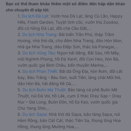
Bạn có thể tham khảo thêm một số điểm đến hấp dẫn khác
cho chuyến đi sắp tới:
1.
Du lịch Đà Lạt:
Vườn hoa Đà Lạt, làng Cù Lần, Happy
Hills, Fresh Garden, Tuyệt tình cốc, vườn thú Zoodoo,
đồi cỏ hồng Đà Lạt, đồi chè Cầu Đất,...
2.
Du lịch Nha Trang:
Bãi biển Trần Phú, tháp Trầm
Hương, nhà thờ đá, chợ đêm Nha Trang, đảo Hòn Mun,
nhà ga Nha Trang, đảo Điệp Sơn, thác bà Ponagar,...
3.
Du lịch Vũng Tàu:
Ngọn hải đăng, Bãi Sau, Hồ Mây,
mũi Nghinh Phong, hồ Đá Xanh, đồi Con Heo, hòn Bà,
vườn quốc gia Bình Châu, bến thuyền Marina,...
4.
Du lịch Phan Thiết:
Bãi đá Ông Địa, hòn Rơm, đồi cát
bay, Bàu Trắng - Bàu Sen, suối Tiên, làng chài Mũi Né,
đảo Hòn Bà, hải đăng Kê Gà,...
5.
Du lịch Buôn Ma Thuột:
Bảo tàng cà phê Buôn Mê
Thuột, núi Đá Voi, hồ Lắk, cụm 3 thác Dray Sap – Dray
Nur – Gia Long, Buôn Đôn, hồ Ea Kao, vườn quốc gia
Chư Yang Shin,...
6.
Du lịch Sapa:
Nhà thờ đá Sapa, bảo tàng Sapa, núi
Hàm Rồng, bản Cát Cát, thác Tiên Sa, thung lũng Hoa
Hồng, thung lũng Mường Hoa,...