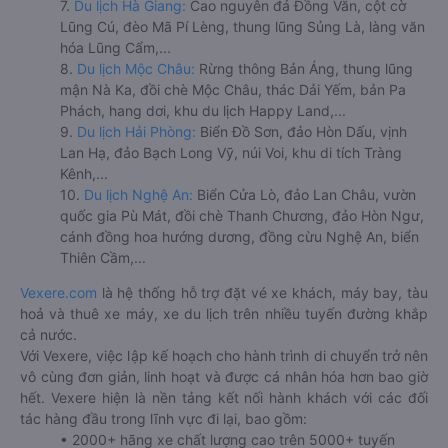
7.
Du lịch Hà Giang:
Cao nguyên đá Đồng Văn, cột cờ
Lũng Cú, đèo Mã Pí Lèng, thung lũng Sủng Là, làng văn
hóa Lũng Cẩm,...
8.
Du lịch Mộc Châu:
Rừng thông Bản Áng, thung lũng
mận Nà Ka, đồi chè Mộc Châu, thác Dải Yếm, bản Pa
Phách, hang dơi, khu du lịch Happy Land,...
9.
Du lịch Hải Phòng:
Biển Đồ Sơn, đảo Hòn Dấu, vịnh
Lan Hạ, đảo Bạch Long Vỹ, núi Voi, khu di tích Tràng
Kênh,...
10.
Du lịch Nghệ An:
Biển Cửa Lò, đảo Lan Châu, vườn
quốc gia Pù Mát, đồi chè Thanh Chương, đảo Hòn Ngư,
cánh đồng hoa hướng dương, đồng cừu Nghệ An, biển
Thiên Cầm,...
Vexere.com
là hệ thống hỗ trợ đặt vé xe khách, máy bay, tàu
hoả và thuê xe máy, xe du lịch trên nhiều tuyến đường khắp
cả nước.
Với Vexere, việc lập kế hoạch cho hành trình di chuyển trở nên
vô cùng đơn giản, linh hoạt và được cá nhân hóa hơn bao giờ
hết. Vexere hiện là nền tảng kết nối hành khách với các đối
tác hàng đầu trong lĩnh vực đi lại, bao gồm:
• 2000+ hãng xe chất lượng cao trên 5000+ tuyến