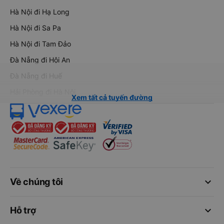
Hà Nội đi Hạ Long
Hà Nội đi Sa Pa
Hà Nội đi Tam Đảo
Đà Nẵng đi Hội An
Đà Nẵng đi Huế
Hải Phòng đi Hà Nội
Xem tất cả tuyến đường
keyboard_arrow_down
Về chúng tôi
keyboard_arrow_down
Hỗ trợ