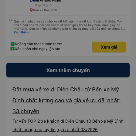
Bến xe Nước Ngầm
6 giờ 5 phút
Bến Xe Bắc Vinh
Quy trình phục vụ của nhà xe rất tốt, gần như rất ít chỗ cần cải thiện. Tuy
nhiên nếu nhà xe đổi bên sản xuất khăn giấy thì sẽ hay hơn, khăn giấy có
mùi hơi lạ. Còn lại mình đã chứng kiến nhiều sự thay đổi của nhà xe trong 2
tháng vừa rồi: tài xế và phụ xe ngày càng thân thiện, quy trình phục vụ rõ
Xem thêm
ràng và phục vụ nhanh chóng, đã giải quyết điểm nghẽn trung chuyển ở Hà
Nội khi đã phân vùng từng xe
Không cần thanh toán trước
Xem giá
Xác nhận chỗ ngay lập tức
Xem thêm chuyến
Đặt mua vé xe đi Diễn Châu từ Bến xe Mỹ
Đình chất lượng cao và giá vé ưu đãi nhất:
33 chuyến
Tư vấn TOP 2 xe khách đi Diễn Châu từ Bến xe Mỹ Đình
chất lượng cao, uy tín, giá rẻ nhất 08/2026