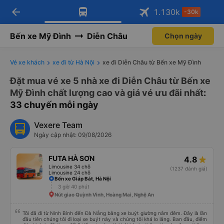
arrow_back
Tải app Vexere ngay!
Tải app Vexere
1.130
k
-30k
Mở app
Mở app
Nhận ưu đãi thành viên độc
-30k/ghế khi đặt vé máy bay qua
quyền
app
Bến xe Mỹ Đình
Diễn Châu
Chọn ngày
Vé xe khách
xe đi từ Hà Nội
xe đi Diễn Châu từ Bến xe Mỹ Đình
Đặt mua vé xe 5 nhà xe đi Diễn Châu từ Bến xe
Mỹ Đình chất lượng cao và giá vé ưu đãi nhất
:
33 chuyến mỗi ngày
Vexere Team
Ngày cập nhật: 09/08/2026
FUTA HÀ SƠN
4.8
Limousine 34 chỗ
(1237 đánh giá)
Limousine 24 chỗ
Bến xe Giáp Bát, Hà Nội
3 giờ 40 phút
Nút giao Quỳnh Vinh, Hoàng Mai, Nghệ An
Tôi đã đi từ Ninh Bình đến Đà Nẵng bằng xe buýt giường nằm đêm. Đây là lần
đầu tiên chúng tôi đi loại xe buýt này và chúng tôi khá lo lắng. Ban đầu, điểm