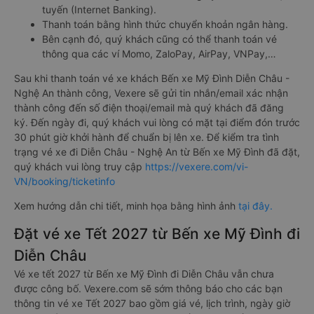
tuyến (Internet Banking).
Thanh toán bằng hình thức chuyển khoản ngân hàng.
Bên cạnh đó, quý khách cũng có thể thanh toán vé
thông qua các ví Momo, ZaloPay, AirPay, VNPay,…
Sau khi thanh toán vé xe khách Bến xe Mỹ Đình Diễn Châu -
Nghệ An thành công, Vexere sẽ gửi tin nhắn/email xác nhận
thành công đến số điện thoại/email mà quý khách đã đăng
ký. Đến ngày đi, quý khách vui lòng có mặt tại điểm đón trước
30 phút giờ khởi hành để chuẩn bị lên xe. Để kiểm tra tình
trạng vé xe đi Diễn Châu - Nghệ An từ Bến xe Mỹ Đình đã đặt,
quý khách vui lòng truy cập
https://vexere.com/vi-
VN/booking/ticketinfo
Xem hướng dẫn chi tiết, minh họa bằng hình ảnh
tại đây.
Đặt vé xe Tết 2027 từ Bến xe Mỹ Đình đi
Diễn Châu
Vé xe tết 2027 từ Bến xe Mỹ Đình đi Diễn Châu vẫn chưa
được công bố. Vexere.com sẽ sớm thông báo cho các bạn
thông tin vé xe Tết 2027 bao gồm giá vé, lịch trình, ngày giờ