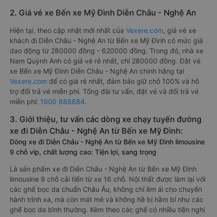
2. Giá vé xe Bến xe Mỹ Đình Diễn Châu - Nghệ An
Hiện tại, theo cập nhật mới nhất của
Vexere.com
, giá vé xe
khách đi Diễn Châu - Nghệ An từ Bến xe Mỹ Đình có mức giá
dao động từ 280000 đồng - 620000 đồng. Trong đó, nhà xe
Nam Quỳnh Anh có giá vé rẻ nhất, chỉ 280000 đồng. Đặt vé
xe Bến xe Mỹ Đình Diễn Châu - Nghệ An chính hãng tại
Vexere.com
để có giá rẻ nhất, đảm bảo giữ chỗ 100% và hỗ
trợ đổi trả vé miễn phí. Tổng đài tư vấn, đặt vé và đổi trả vé
miễn phí:
1900 888684
.
3. Giới thiệu, tư vấn các dòng xe chạy tuyến đường
xe đi Diễn Châu - Nghệ An từ Bến xe Mỹ Đình:
Dòng xe đi Diễn Châu - Nghệ An từ Bến xe Mỹ Đình limousine
9 chỗ vip, chất lượng cao: Tiện lợi, sang trọng
Là sản phẩm xe đi Diễn Châu - Nghệ An từ Bến xe Mỹ Đình
limousine 9 chỗ cải tiến từ xe 16 chỗ. Nội thất được làm lại với
các ghế bọc da chuẩn Châu Âu, không chỉ êm ái cho chuyến
hành trình xa, mà còn mát mẻ và không hề bị hầm bí như các
ghế bọc da bình thường. Kèm theo các ghế có nhiều tiện nghi