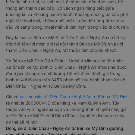
hiện đại như ti-vi, tủ lạnh mini, ổ cắm usb, đèn đọc sách, hệ
thống âm thanh cao cấp. Có vách ngăn riêng biệt giữa
khoang lái và khoang hành khách. Khoảng cách giữa các ghế
ngồi rất thoải mái, không nhồi nhét. Luôn đáp ứng được nhu
cầu về sang trọng, thoải mái và tiện nghi trong việc di chuyển.
Đây là loại xe Bến xe Mỹ Đình Diễn Châu - Nghệ An có hỗ trợ
đón/trả tận nơi miễn phí tại nội thành Bến xe Mỹ Đình và nội
thành Diễn Châu - Nghệ An, rất thuận tiện cho du khách.
Xe Bến xe Mỹ Đình Diễn Châu - Nghệ An limousine tốt nhất:
Xe từ Bến xe Mỹ Đình đi Diễn Châu - Nghệ An limousine được
đánh giá chung có chất lượng Tốt với điểm đánh giá trung
bình từ 4.6/5 dựa trên 3456 phản hồi của hành khách Xe về
Diễn Châu - Nghệ An từ Bến xe Mỹ Đình.
Giá vé
xe limousine đi Diễn Châu - Nghệ An từ Bến xe Mỹ Đình
rẻ nhất là 280000VND của hãng xe Nam Quỳnh Anh. Tùy
thuộc vào vị trí ngồi của bạn và chương trình khuyến mãi, giá
vé Xe Bến xe Mỹ Đình đi Diễn Châu - Nghệ An limousine này
có thể sẽ rẻ hơn
Dòng xe đi Diễn Châu - Nghệ An từ Bến xe Mỹ Đình giường
nằm chất lượng cao: Thoải mái, giá cả tốt nhất