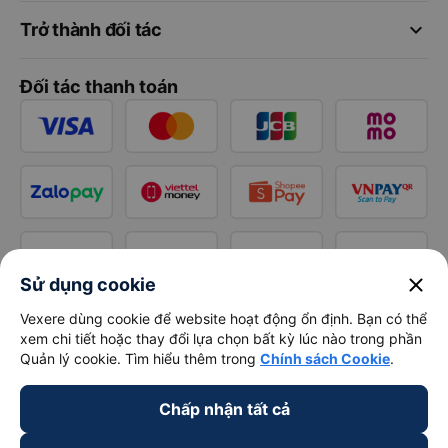
keyboard_arrow_down
Trở thành đối tác
Đối tác thanh toán
close
Sử dụng cookie
Vexere dùng cookie để website hoạt động ổn định. Bạn có thể
xem chi tiết hoặc thay đổi lựa chọn bất kỳ lúc nào trong phần
Quản lý cookie. Tìm hiểu thêm trong
Chính sách Cookie
.
Chấp nhận tất cả