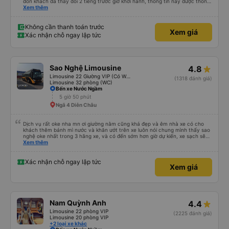
đón khách đã thay đổi 2 tiếng trước giờ khởi hành, thông tin này được thông
báo qua email. Chúng tôi đến đúng địa điểm lúc 9 giờ nhưng xe buýt không
Xem thêm
có ở đó. Chúng tôi đã liên lạc qua email và nhận được phản hồi nhanh chóng,
điều này rất đáng trân trọng. Họ cho chúng tôi biết xe buýt đến muộn 10-15
phút. Khi xe buýt đến, tài xế đã đến tận nơi giúp đỡ chúng tôi và nhân viên
Không cần thanh toán trước
Xem giá
chăm sóc khách hàng cũng đã xác nhận qua email. Xe buýt sạch sẽ và
Xác nhận chỗ ngay lập tức
giường ngủ thoải mái. Tài xế rất tốt bụng và chu đáo vì biết chúng tôi là
khách du lịch. Chúng tôi cảm thấy an toàn suốt cả chuyến đi. Cuối chuyến
đi, tài xế đã hướng dẫn chúng tôi đến xe đưa đón miễn phí đến khách sạn. Tôi
rất khuyên bạn nên sử dụng dịch vụ này.
Sao Nghệ Limousine
4.8
Limousine 22 Giường VIP (Có WC)
(1318 đánh giá)
Limousine 32 phòng (WC)
Bến xe Nước Ngầm
5 giờ 50 phút
Ngã 4 Diễn Châu
Dịch vụ rất oke nha mn ơi giường nằm cũng khá đẹp và êm nhà xe có cho
khách thêm bánh mì nước và khăn ướt trên xe luôn nói chung mình thấy sao
nghệ oke nhất trong 3 hãng xe, và có đến sớm hơn giờ dự kiến, xe sạch sẽ
đén đóm cũng đẹp kk nói chung ấn tượng tốt về nhà xe
Xem thêm
Xác nhận chỗ ngay lập tức
Xem giá
Nam Quỳnh Anh
4.4
Limousine 22 phòng VIP
(2225 đánh giá)
Limousine 20 phòng VIP
+2 loại xe khác