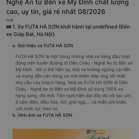
Nghệ An từ Bến xe Mỹ Đình chất lượng
cao, uy tín, giá rẻ nhất 08/2026
null
🚌 1. Xe FUTA HÀ SƠN khởi hành tại undefined (Bến
xe Giáp Bát, Hà Nội)
a. Giới thiệu xe FUTA HÀ SƠN
FUTA HÀ SƠN là một trong những nhà xe hàng đầu hoạt
động trên tuyến đường đi Diễn Châu - Nghệ An từ Bến xe
Mỹ Đình . Với vị thế hiện tại, nhà xe không ngừng cải tiến
và mang đến các dòng xe mới nhằm đáp ứng tốt nhất
nhu cầu của khách hàng. Nhà xe FUTA HÀ SƠN đi Diễn
Châu - Nghệ An từ Bến xe Mỹ Đình sử dụng 100% xe
hạng sang, đời mới. Tiện nghi hiện đại đầy đủ với sạc pin,
ổ cắm điện, điều hòa, tivi, ghế ngả,… và miễn phí khăn,
ướt nước lọc theo xe.
b. Hình ảnh xe FUTA HÀ SƠN