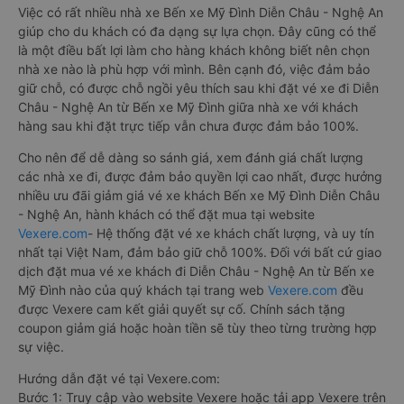
Việc có rất nhiều nhà xe Bến xe Mỹ Đình Diễn Châu - Nghệ An
giúp cho du khách có đa dạng sự lựa chọn. Đây cũng có thể
là một điều bất lợi làm cho hàng khách không biết nên chọn
nhà xe nào là phù hợp với mình. Bên cạnh đó, việc đảm bảo
giữ chỗ, có được chỗ ngồi yêu thích sau khi đặt vé xe đi Diễn
Châu - Nghệ An từ Bến xe Mỹ Đình giữa nhà xe với khách
hàng sau khi đặt trực tiếp vẫn chưa được đảm bảo 100%.
Cho nên để dễ dàng so sánh giá, xem đánh giá chất lượng
các nhà xe đi, được đảm bảo quyền lợi cao nhất, được hưởng
nhiều ưu đãi giảm giá vé xe khách Bến xe Mỹ Đình Diễn Châu
- Nghệ An, hành khách có thể đặt mua tại website
Vexere.com
- Hệ thống đặt vé xe khách chất lượng, và uy tín
nhất tại Việt Nam, đảm bảo giữ chỗ 100%. Đối với bất cứ giao
dịch đặt mua vé xe khách đi Diễn Châu - Nghệ An từ Bến xe
Mỹ Đình nào của quý khách tại trang web
Vexere.com
đều
được Vexere cam kết giải quyết sự cố. Chính sách tặng
coupon giảm giá hoặc hoàn tiền sẽ tùy theo từng trường hợp
sự việc.
Hướng dẫn đặt vé tại Vexere.com:
Bước 1: Truy cập vào website Vexere hoặc tải app Vexere trên