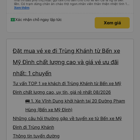
nhà thi đấu phú thọ,hoặc gọi taxi chở đến chỗ chờ xe lên CB là ng ta biết
liền. Có trạm dừng chân ăn cháo thịt ngon.nhân viên thân thiện nhiệt tình 10
điểm
Xem thêm
Xác nhận chỗ ngay lập tức
Xem giá
Đặt mua vé xe đi Trùng Khánh từ Bến xe
Mỹ Đình chất lượng cao và giá vé ưu đãi
nhất: 1 chuyến
Tư vấn TOP 1 xe khách đi Trùng Khánh từ Bến xe Mỹ
Đình chất lượng cao, uy tín, giá rẻ nhất 08/2026
🚌 1. Xe Vĩnh Dung khởi hành tại 20 Đường Phạm
Hùng (Bến xe Mỹ Đình)
Những câu hỏi thường gặp về tuyến xe từ Bến xe Mỹ
Đình đi Trùng Khánh
Thông tin tuyến đường