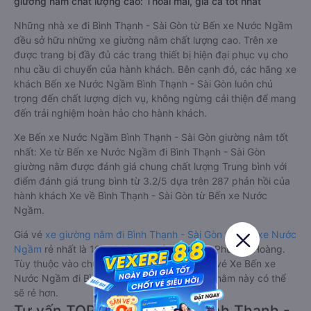
giường nằm chất lượng cao: Thoải mái, giá cả tốt nhất
Những nhà xe đi Bình Thạnh - Sài Gòn từ Bến xe Nước Ngầm
đều sở hữu những xe giường nằm chất lượng cao. Trên xe
được trang bị đầy đủ các trang thiết bị hiện đại phục vụ cho
nhu cầu di chuyển của hành khách. Bên cạnh đó, các hãng xe
khách Bến xe Nước Ngầm Bình Thạnh - Sài Gòn luôn chú
trọng đến chất lượng dịch vụ, không ngừng cải thiện để mang
đến trải nghiệm hoàn hảo cho hành khách.
Xe Bến xe Nước Ngầm Bình Thạnh - Sài Gòn giường nằm tốt
nhất: Xe từ Bến xe Nước Ngầm đi Bình Thạnh - Sài Gòn
giường nằm được đánh giá chung chất lượng Trung bình với
điểm đánh giá trung bình từ 3.2/5 dựa trên 287 phản hồi của
hành khách Xe về Bình Thạnh - Sài Gòn từ Bến xe Nước
Ngầm.
Giá vé
xe giường nằm đi Bình Thạnh - Sài Gòn từ Bến xe Nước
Ngầm
rẻ nhất là 1050000VND của hãng xe Phượng Hoàng.
Tùy thuộc vào chương trình khuyến mãi, giá vé Xe Bến xe
Nước Ngầm đi Bình Thạnh - Sài Gòn giường nằm này có thể
sẽ rẻ hơn.
Tư vấn TOP 3 xe khách đi Bình Thạnh -