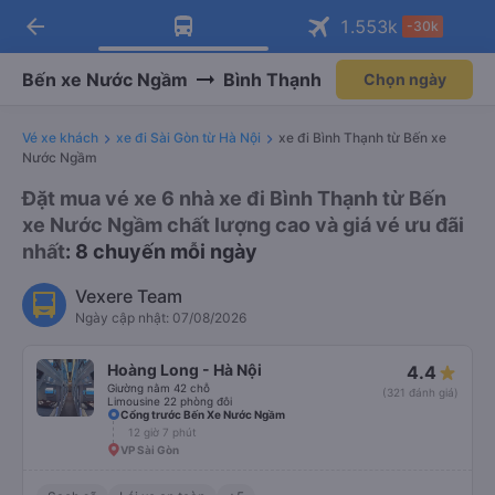
arrow_back
Tải app Vexere ngay!
Tải app Vexere
1.553
k
-30k
Mở app
Mở app
Nhận ưu đãi thành viên độc
-30k/ghế khi đặt vé máy bay qua
quyền
app
Bến xe Nước Ngầm
Bình Thạnh
Chọn ngày
Vé xe khách
xe đi Sài Gòn từ Hà Nội
xe đi Bình Thạnh từ Bến xe
Nước Ngầm
Đặt mua vé xe 6 nhà xe đi Bình Thạnh từ Bến
xe Nước Ngầm chất lượng cao và giá vé ưu đãi
nhất
: 8 chuyến mỗi ngày
Vexere Team
Ngày cập nhật: 07/08/2026
Hoàng Long - Hà Nội
4.4
Giường nằm 42 chỗ
(321 đánh giá)
Limousine 22 phòng đôi
Cổng trước Bến Xe Nước Ngầm
12 giờ 7 phút
VP Sài Gòn