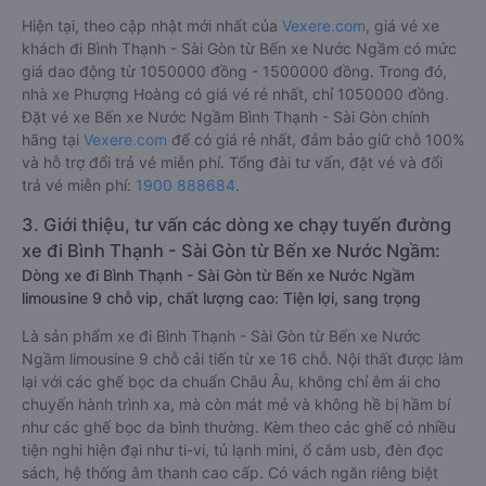
Hiện tại, theo cập nhật mới nhất của
Vexere.com
, giá vé xe
khách đi Bình Thạnh - Sài Gòn từ Bến xe Nước Ngầm có mức
giá dao động từ 1050000 đồng - 1500000 đồng. Trong đó,
nhà xe Phượng Hoàng có giá vé rẻ nhất, chỉ 1050000 đồng.
Đặt vé xe Bến xe Nước Ngầm Bình Thạnh - Sài Gòn chính
hãng tại
Vexere.com
để có giá rẻ nhất, đảm bảo giữ chỗ 100%
và hỗ trợ đổi trả vé miễn phí. Tổng đài tư vấn, đặt vé và đổi
trả vé miễn phí:
1900 888684
.
3. Giới thiệu, tư vấn các dòng xe chạy tuyến đường
xe đi Bình Thạnh - Sài Gòn từ Bến xe Nước Ngầm:
Dòng xe đi Bình Thạnh - Sài Gòn từ Bến xe Nước Ngầm
limousine 9 chỗ vip, chất lượng cao: Tiện lợi, sang trọng
Là sản phẩm xe đi Bình Thạnh - Sài Gòn từ Bến xe Nước
Ngầm limousine 9 chỗ cải tiến từ xe 16 chỗ. Nội thất được làm
lại với các ghế bọc da chuẩn Châu Âu, không chỉ êm ái cho
chuyến hành trình xa, mà còn mát mẻ và không hề bị hầm bí
như các ghế bọc da bình thường. Kèm theo các ghế có nhiều
tiện nghi hiện đại như ti-vi, tủ lạnh mini, ổ cắm usb, đèn đọc
sách, hệ thống âm thanh cao cấp. Có vách ngăn riêng biệt