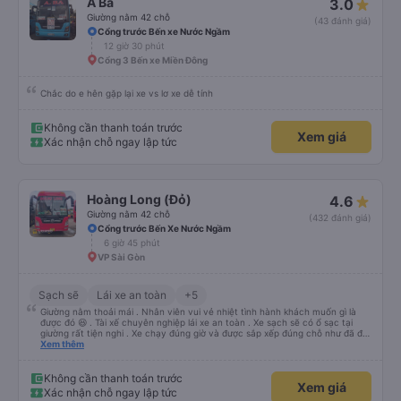
A Ba
3.0
Giường nằm 42 chỗ
(43 đánh giá)
Cổng trước Bến xe Nước Ngầm
12 giờ 30 phút
Cổng 3 Bến xe Miền Đông
Chắc do e hên gặp lại xe vs lơ xe dễ tính
Không cần thanh toán trước
Xem giá
Xác nhận chỗ ngay lập tức
Hoàng Long (Đỏ)
4.6
Giường nằm 42 chỗ
(432 đánh giá)
Cổng trước Bến Xe Nước Ngầm
6 giờ 45 phút
VP Sài Gòn
Sạch sẽ
Lái xe an toàn
+5
Giường nằm thoải mái . Nhân viên vui vẻ nhiệt tình hành khách muốn gì là
được đó 😆 . Tài xế chuyên nghiệp lái xe an toàn . Xe sạch sẽ có ổ sạc tại
giường rất tiện nghi . Xe chạy đúng giờ và được sắp xếp đúng chỗ như đã đặt
. Điểm 10 cho hoàng long đỏ 👍
Xem thêm
Không cần thanh toán trước
Xem giá
Xác nhận chỗ ngay lập tức