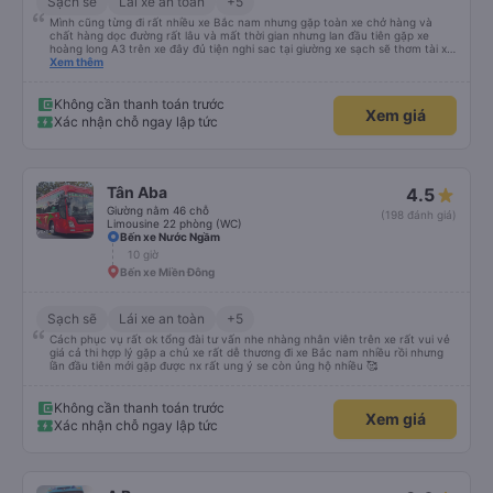
Sạch sẽ
Lái xe an toàn
+5
Mình cũng từng đi rất nhiều xe Bắc nam nhưng gặp toàn xe chở hàng và
chất hàng dọc đường rất lâu và mất thời gian nhưng lan đầu tiên gặp xe
hoàng long A3 trên xe đây đủ tiện nghi sac tại giường xe sạch sẽ thơm tài xế
lo xe thoải mái vui tính sẽ con ung hô nhe
Xem thêm
Không cần thanh toán trước
Xem giá
Xác nhận chỗ ngay lập tức
Tân Aba
4.5
Giường nằm 46 chỗ
(198 đánh giá)
Limousine 22 phòng (WC)
Bến xe Nước Ngầm
10 giờ
Bến xe Miền Đông
Sạch sẽ
Lái xe an toàn
+5
Cách phục vụ rất ok tổng đài tư vấn nhe nhàng nhân viên trên xe rất vui vẻ
giá cả thi hợp lý gặp a chủ xe rất dễ thương đi xe Bắc nam nhiều rồi nhưng
lần đầu tiên mới gặp được nx rất ung ý se còn ủng hộ nhiều 🥰
Không cần thanh toán trước
Xem giá
Xác nhận chỗ ngay lập tức