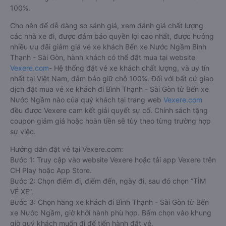
100%.
Cho nên để dễ dàng so sánh giá, xem đánh giá chất lượng
các nhà xe đi, được đảm bảo quyền lợi cao nhất, được hưởng
nhiều ưu đãi giảm giá vé xe khách Bến xe Nước Ngầm Bình
Thạnh - Sài Gòn, hành khách có thể đặt mua tại website
Vexere.com
- Hệ thống đặt vé xe khách chất lượng, và uy tín
nhất tại Việt Nam, đảm bảo giữ chỗ 100%. Đối với bất cứ giao
dịch đặt mua vé xe khách đi Bình Thạnh - Sài Gòn từ Bến xe
Nước Ngầm nào của quý khách tại trang web
Vexere.com
đều được Vexere cam kết giải quyết sự cố. Chính sách tặng
coupon giảm giá hoặc hoàn tiền sẽ tùy theo từng trường hợp
sự việc.
Hướng dẫn đặt vé tại Vexere.com:
Bước 1: Truy cập vào website Vexere hoặc tải app Vexere trên
CH Play hoặc App Store.
Bước 2: Chọn điểm đi, điểm đến, ngày đi, sau đó chọn “TÌM
VÉ XE”.
Bước 3: Chọn hãng xe khách đi Bình Thạnh - Sài Gòn từ Bến
xe Nước Ngầm, giờ khởi hành phù hợp. Bấm chọn vào khung
giờ quý khách muốn đi để tiến hành đặt vé.