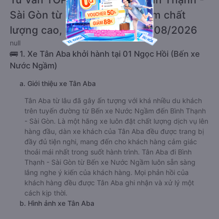
Sài Gòn từ Bến xe Nước Ngầm chất
lượng cao, uy tín, giá rẻ nhất 08/2026
null
🚌 1. Xe Tân Aba khởi hành tại 01 Ngọc Hồi (Bến xe
Nước Ngầm)
a. Giới thiệu xe Tân Aba
Tân Aba từ lâu đã gây ấn tượng với khá nhiều du khách
trên tuyến đường từ Bến xe Nước Ngầm đến Bình Thạnh
- Sài Gòn. Là một hãng xe luôn đặt chất lượng dịch vụ lên
hàng đầu, dàn xe khách của Tân Aba đều được trang bị
đầy đủ tiện nghi, mang đến cho khách hàng cảm giác
thoải mái nhất trong suốt hành trình. Tân Aba đi Bình
Thạnh - Sài Gòn từ Bến xe Nước Ngầm luôn sẵn sàng
lắng nghe ý kiến của khách hàng. Mọi phản hồi của
khách hàng đều được Tân Aba ghi nhận và xử lý một
cách kịp thời.
b. Hình ảnh xe Tân Aba