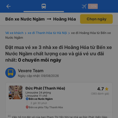
arrow_back
Tải app Vexere ngay!
Tải app Vexere
-30k
Mở app
Mở app
Nhận ưu đãi thành viên độc
-30k/ghế khi đặt vé máy bay qua
quyền
app
Bến xe Nước Ngầm
Hoằng Hóa
Chọn ngày
Vé xe khách
xe đi Thanh Hóa từ Hà Nội
xe đi Hoằng Hóa từ Bến xe
Nước Ngầm
Đặt mua vé xe 3 nhà xe đi Hoằng Hóa từ Bến xe
Nước Ngầm chất lượng cao và giá vé ưu đãi
nhất
: 0 chuyến mỗi ngày
Vexere Team
Ngày cập nhật: 09/08/2026
Đức Phát (Thanh Hóa)
4.7
Limousine 24 phòng
(393 đánh giá)
Limousine 11 chỗ
Bến xe Nước Ngầm
2 giờ 30 phút
Bến xe phía Tây Thanh Hóa
Việc hỗ trợ đặt vé của bạn Phạm Thị Yến Nhi tại nhà xe Đức Phát (bến Giáp