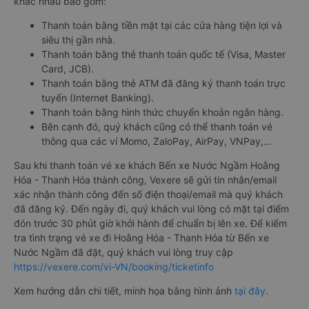
khác nhau bao gồm:
Thanh toán bằng tiền mặt tại các cửa hàng tiện lợi và
siêu thị gần nhà.
Thanh toán bằng thẻ thanh toán quốc tế (Visa, Master
Card, JCB).
Thanh toán bằng thẻ ATM đã đăng ký thanh toán trực
tuyến (Internet Banking).
Thanh toán bằng hình thức chuyển khoản ngân hàng.
Bên cạnh đó, quý khách cũng có thể thanh toán vé
thông qua các ví Momo, ZaloPay, AirPay, VNPay,…
Sau khi thanh toán vé xe khách Bến xe Nước Ngầm Hoằng
Hóa - Thanh Hóa thành công, Vexere sẽ gửi tin nhắn/email
xác nhận thành công đến số điện thoại/email mà quý khách
đã đăng ký. Đến ngày đi, quý khách vui lòng có mặt tại điểm
đón trước 30 phút giờ khởi hành để chuẩn bị lên xe. Để kiểm
tra tình trạng vé xe đi Hoằng Hóa - Thanh Hóa từ Bến xe
Nước Ngầm đã đặt, quý khách vui lòng truy cập
https://vexere.com/vi-VN/booking/ticketinfo
Xem hướng dẫn chi tiết, minh họa bằng hình ảnh
tại đây.