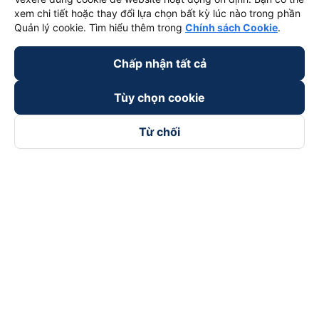
xem chi tiết hoặc thay đổi lựa chọn bất kỳ lúc nào trong phần
Quản lý cookie. Tìm hiểu thêm trong
Chính sách Cookie
.
Chấp nhận tất cả
Tùy chọn cookie
Từ chối
Theo dõi chúng tôi trên
Facebook
Tiktok
Youtube
Công ty TNHH Thương Mại Dịch Vụ Vexere
Địa chỉ đăng ký kinh doanh: 8C Chữ Đồng Tử, Phường Tân
Sơn Nhất, TP. Hồ Chí Minh, Việt Nam
Địa chỉ
:
Lầu 2, toà nhà H3 Circo Hoàng Diệu, 384 Hoàng Diệu,
Phường Khánh Hội, TP Hồ Chí Minh, Việt Nam
Tầng 3, toà nhà 101 Láng Hạ, 101 Láng Hạ, Phường Láng, TP.
Hà Nội, Việt Nam