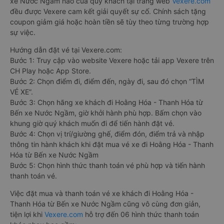
xe Nước Ngầm nào của quý khách tại trang web
Vexere.com
đều được Vexere cam kết giải quyết sự cố. Chính sách tặng
coupon giảm giá hoặc hoàn tiền sẽ tùy theo từng trường hợp
sự việc.
Hướng dẫn đặt vé tại Vexere.com:
Bước 1: Truy cập vào website Vexere hoặc tải app Vexere trên
CH Play hoặc App Store.
Bước 2: Chọn điểm đi, điểm đến, ngày đi, sau đó chọn “TÌM
VÉ XE”.
Bước 3: Chọn hãng xe khách đi Hoằng Hóa - Thanh Hóa từ
Bến xe Nước Ngầm, giờ khởi hành phù hợp. Bấm chọn vào
khung giờ quý khách muốn đi để tiến hành đặt vé.
Bước 4: Chọn vị trí/giường ghế, điểm đón, điểm trả và nhập
thông tin hành khách khi đặt mua vé xe đi Hoằng Hóa - Thanh
Hóa từ Bến xe Nước Ngầm
Bước 5: Chọn hình thức thanh toán vé phù hợp và tiến hành
thanh toán vé.
Việc đặt mua và thanh toán vé xe khách đi Hoằng Hóa -
Thanh Hóa từ Bến xe Nước Ngầm cũng vô cùng đơn giản,
tiện lợi khi
Vexere.com
hỗ trợ đến 06 hình thức thanh toán