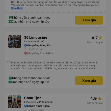
Bát) thực sự để lại ấn tượng rất tốt đối với khách hàng. Ngay từ khi liên hệ,
Yến Nhi đã thể hiện sự nhiệt tình, thân thiện và chuyên nghiệp trong cách tư
vấn. Mọi thắc mắc đều được giải đáp rõ ràng, nhanh chóng, giúp khách hàng
Xem thêm
dễ dàng lựa chọn chuyến xe phù hợp với nhu cầu của mình. Không chỉ dừng
lại ở việc cung cấp thông tin, Yến Nhi còn chủ động hỗ trợ trong suốt quá
trình đặt vé, từ việc giữ chỗ, xác nhận thông tin đến nhắc nhở giờ xe chạy.
Không cần thanh toán trước
Xem giá
Sự tận tâm và chu đáo này giúp khách hàng cảm thấy yên tâm và tin tưởng
Xác nhận chỗ ngay lập tức
hơn khi sử dụng dịch vụ của nhà xe Đức Phát. Thái độ làm việc nghiêm túc,
trách nhiệm cùng phong cách phục vụ chuyên nghiệp của Yến Nhi đã góp
phần nâng cao chất lượng dịch vụ chung, đồng thời tạo dựng hình ảnh tích
cực cho nhà xe trong mắt khách hàng. Đây thực sự là một tấm gương đáng
khen ngợi trong lĩnh vực dịch vụ vận tải hành khách.
36 Limousine
4.7
Limousine 11 chỗ
(569 đánh giá)
Văn phòng Đồng Tàu
2 giờ 30 phút
Văn phòng Thanh Hóa
Mặc dù xuất phát trễ hơn số với trên vexere (8h40 xuất phát mà xe 9h30
mới xuất phát) nhưng bác tài lái êm và đến nơi như ý, có dịch vụ trung
chuyển tới khách sạn miễn phí Rất tốt, xe Limousine cug sạch và mới nữa
Không cần thanh toán trước
Xem giá
Xác nhận chỗ ngay lập tức
star_rate
Châu Tịnh
4.9
Limousine VIP 34 phòng
(31 đánh giá)
Bến xe Nước Ngầm
2 giờ 40 phút