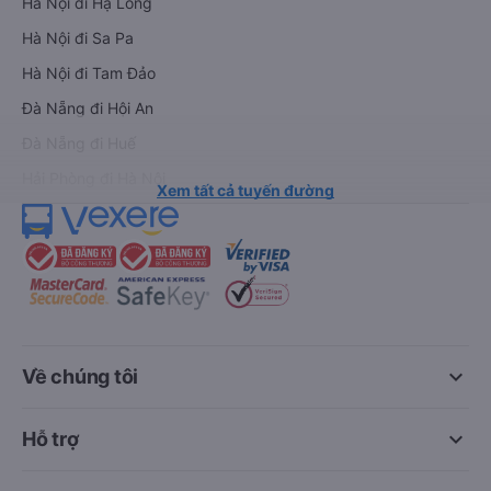
Hà Nội đi Hạ Long
Hà Nội đi Sa Pa
Hà Nội đi Tam Đảo
Đà Nẵng đi Hội An
Đà Nẵng đi Huế
Hải Phòng đi Hà Nội
Xem tất cả tuyến đường
keyboard_arrow_down
Về chúng tôi
keyboard_arrow_down
Hỗ trợ