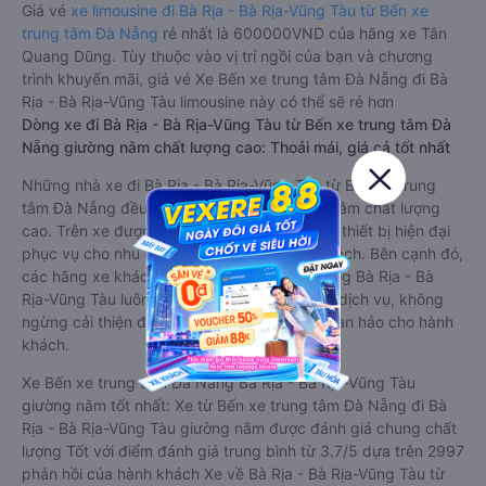
Giá vé
xe limousine đi Bà Rịa - Bà Rịa-Vũng Tàu từ Bến xe
trung tâm Đà Nẵng
rẻ nhất là 600000VND của hãng xe Tân
Quang Dũng. Tùy thuộc vào vị trí ngồi của bạn và chương
trình khuyến mãi, giá vé Xe Bến xe trung tâm Đà Nẵng đi Bà
Rịa - Bà Rịa-Vũng Tàu limousine này có thể sẽ rẻ hơn
Dòng xe đi Bà Rịa - Bà Rịa-Vũng Tàu từ Bến xe trung tâm Đà
Nẵng giường nằm chất lượng cao: Thoải mái, giá cả tốt nhất
Những nhà xe đi Bà Rịa - Bà Rịa-Vũng Tàu từ Bến xe trung
tâm Đà Nẵng đều sở hữu những xe giường nằm chất lượng
cao. Trên xe được trang bị đầy đủ các trang thiết bị hiện đại
phục vụ cho nhu cầu di chuyển của hành khách. Bên cạnh đó,
các hãng xe khách Bến xe trung tâm Đà Nẵng Bà Rịa - Bà
Rịa-Vũng Tàu luôn chú trọng đến chất lượng dịch vụ, không
ngừng cải thiện để mang đến trải nghiệm hoàn hảo cho hành
khách.
Xe Bến xe trung tâm Đà Nẵng Bà Rịa - Bà Rịa-Vũng Tàu
giường nằm tốt nhất: Xe từ Bến xe trung tâm Đà Nẵng đi Bà
Rịa - Bà Rịa-Vũng Tàu giường nằm được đánh giá chung chất
lượng Tốt với điểm đánh giá trung bình từ 3.7/5 dựa trên 2997
phản hồi của hành khách Xe về Bà Rịa - Bà Rịa-Vũng Tàu từ