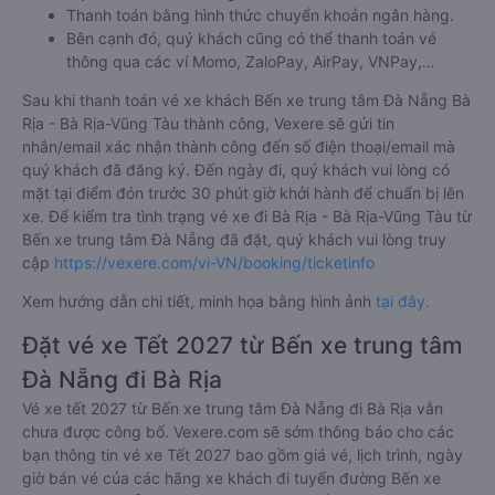
Thanh toán bằng hình thức chuyển khoản ngân hàng.
Bên cạnh đó, quý khách cũng có thể thanh toán vé
thông qua các ví Momo, ZaloPay, AirPay, VNPay,…
Sau khi thanh toán vé xe khách Bến xe trung tâm Đà Nẵng Bà
Rịa - Bà Rịa-Vũng Tàu thành công, Vexere sẽ gửi tin
nhắn/email xác nhận thành công đến số điện thoại/email mà
quý khách đã đăng ký. Đến ngày đi, quý khách vui lòng có
mặt tại điểm đón trước 30 phút giờ khởi hành để chuẩn bị lên
xe. Để kiểm tra tình trạng vé xe đi Bà Rịa - Bà Rịa-Vũng Tàu từ
Bến xe trung tâm Đà Nẵng đã đặt, quý khách vui lòng truy
cập
https://vexere.com/vi-VN/booking/ticketinfo
Xem hướng dẫn chi tiết, minh họa bằng hình ảnh
tại đây.
Đặt vé xe Tết 2027 từ Bến xe trung tâm
Đà Nẵng đi Bà Rịa
Vé xe tết 2027 từ Bến xe trung tâm Đà Nẵng đi Bà Rịa vẫn
chưa được công bố. Vexere.com sẽ sớm thông báo cho các
bạn thông tin vé xe Tết 2027 bao gồm giá vé, lịch trình, ngày
giờ bán vé của các hãng xe khách đi tuyến đường Bến xe