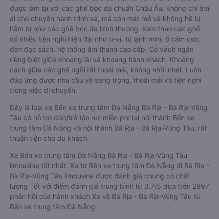
được làm lại với các ghế bọc da chuẩn Châu Âu, không chỉ êm
ái cho chuyến hành trình xa, mà còn mát mẻ và không hề bị
hầm bí như các ghế bọc da bình thường. Kèm theo các ghế
có nhiều tiện nghi hiện đại như ti-vi, tủ lạnh mini, ổ cắm usb,
đèn đọc sách, hệ thống âm thanh cao cấp. Có vách ngăn
riêng biệt giữa khoang lái và khoang hành khách. Khoảng
cách giữa các ghế ngồi rất thoải mái, không nhồi nhét. Luôn
đáp ứng được nhu cầu về sang trọng, thoải mái và tiện nghi
trong việc di chuyển.
Đây là loại xe Bến xe trung tâm Đà Nẵng Bà Rịa - Bà Rịa-Vũng
Tàu có hỗ trợ đón/trả tận nơi miễn phí tại nội thành Bến xe
trung tâm Đà Nẵng và nội thành Bà Rịa - Bà Rịa-Vũng Tàu, rất
thuận tiện cho du khách.
Xe Bến xe trung tâm Đà Nẵng Bà Rịa - Bà Rịa-Vũng Tàu
limousine tốt nhất: Xe từ Bến xe trung tâm Đà Nẵng đi Bà Rịa -
Bà Rịa-Vũng Tàu limousine được đánh giá chung có chất
lượng Tốt với điểm đánh giá trung bình từ 3.7/5 dựa trên 2997
phản hồi của hành khách Xe về Bà Rịa - Bà Rịa-Vũng Tàu từ
Bến xe trung tâm Đà Nẵng.