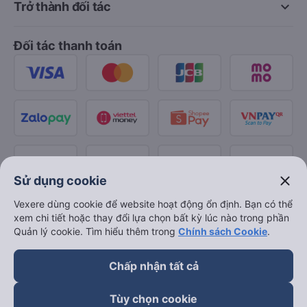
keyboard_arrow_down
Trở thành đối tác
Đối tác thanh toán
close
Sử dụng cookie
Vexere dùng cookie để website hoạt động ổn định. Bạn có thể
xem chi tiết hoặc thay đổi lựa chọn bất kỳ lúc nào trong phần
Quản lý cookie. Tìm hiểu thêm trong
Chính sách Cookie
.
Chấp nhận tất cả
Tùy chọn cookie