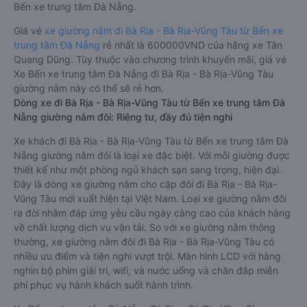
Bến xe trung tâm Đà Nẵng.
Giá vé
xe giường nằm đi Bà Rịa - Bà Rịa-Vũng Tàu từ Bến xe
trung tâm Đà Nẵng
rẻ nhất là 600000VND của hãng xe Tân
Quang Dũng. Tùy thuộc vào chương trình khuyến mãi, giá vé
Xe Bến xe trung tâm Đà Nẵng đi Bà Rịa - Bà Rịa-Vũng Tàu
giường nằm này có thể sẽ rẻ hơn.
Dòng xe đi Bà Rịa - Bà Rịa-Vũng Tàu từ Bến xe trung tâm Đà
Nẵng giường nằm đôi: Riêng tư, đầy đủ tiện nghi
Xe khách đi Bà Rịa - Bà Rịa-Vũng Tàu từ Bến xe trung tâm Đà
Nẵng giường nằm đôi là loại xe đặc biệt. Với mỗi giường được
thiết kế như một phòng ngủ khách sạn sang trọng, hiện đại.
Đây là dòng xe giường nằm cho cặp đôi đi Bà Rịa - Bà Rịa-
Vũng Tàu mới xuất hiện tại Việt Nam. Loại xe giường nằm đôi
ra đời nhằm đáp ứng yêu cầu ngày càng cao của khách hàng
về chất lượng dịch vụ vận tải. So với xe giường nằm thông
thường, xe giường nằm đôi đi Bà Rịa - Bà Rịa-Vũng Tàu có
nhiều ưu điểm và tiện nghi vượt trội. Màn hình LCD với hàng
nghìn bộ phim giải trí, wifi, và nước uống và chăn đắp miễn
phí phục vụ hành khách suốt hành trình.