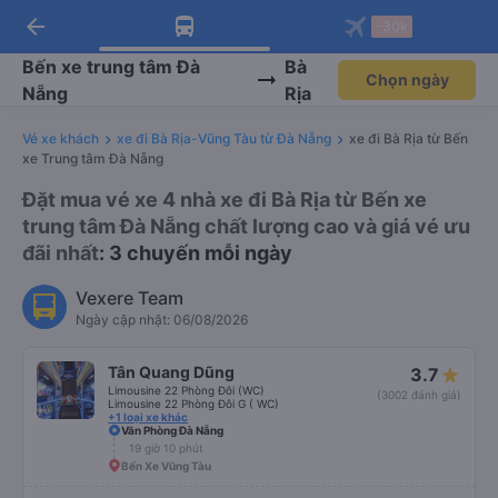
arrow_back
Tải app Vexere ngay!
Tải app Vexere
-30k
Mở app
Mở app
Nhận ưu đãi thành viên độc
-30k/ghế khi đặt vé máy bay qua
quyền
app
Bến xe trung tâm Đà
Bà
Chọn ngày
Nẵng
Rịa
Vé xe khách
xe đi Bà Rịa-Vũng Tàu từ Đà Nẵng
xe đi Bà Rịa từ Bến
xe Trung tâm Đà Nẵng
Đặt mua vé xe 4 nhà xe đi Bà Rịa từ Bến xe
trung tâm Đà Nẵng chất lượng cao và giá vé ưu
đãi nhất
: 3 chuyến mỗi ngày
Vexere Team
Ngày cập nhật: 06/08/2026
Tân Quang Dũng
3.7
Limousine 22 Phòng Đôi (WC)
(3002 đánh giá)
Limousine 22 Phòng Đôi G ( WC)
+1 loại xe khác
Văn Phòng Đà Nẵng
19 giờ 10 phút
Bến Xe Vũng Tàu