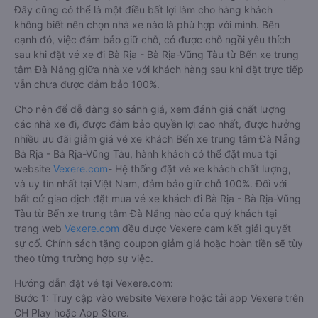
Đây cũng có thể là một điều bất lợi làm cho hàng khách
không biết nên chọn nhà xe nào là phù hợp với mình. Bên
cạnh đó, việc đảm bảo giữ chỗ, có được chỗ ngồi yêu thích
sau khi đặt vé xe đi Bà Rịa - Bà Rịa-Vũng Tàu từ Bến xe trung
tâm Đà Nẵng giữa nhà xe với khách hàng sau khi đặt trực tiếp
vẫn chưa được đảm bảo 100%.
Cho nên để dễ dàng so sánh giá, xem đánh giá chất lượng
các nhà xe đi, được đảm bảo quyền lợi cao nhất, được hưởng
nhiều ưu đãi giảm giá vé xe khách Bến xe trung tâm Đà Nẵng
Bà Rịa - Bà Rịa-Vũng Tàu, hành khách có thể đặt mua tại
website
Vexere.com
- Hệ thống đặt vé xe khách chất lượng,
và uy tín nhất tại Việt Nam, đảm bảo giữ chỗ 100%. Đối với
bất cứ giao dịch đặt mua vé xe khách đi Bà Rịa - Bà Rịa-Vũng
Tàu từ Bến xe trung tâm Đà Nẵng nào của quý khách tại
trang web
Vexere.com
đều được Vexere cam kết giải quyết
sự cố. Chính sách tặng coupon giảm giá hoặc hoàn tiền sẽ tùy
theo từng trường hợp sự việc.
Hướng dẫn đặt vé tại Vexere.com:
Bước 1: Truy cập vào website Vexere hoặc tải app Vexere trên
CH Play hoặc App Store.