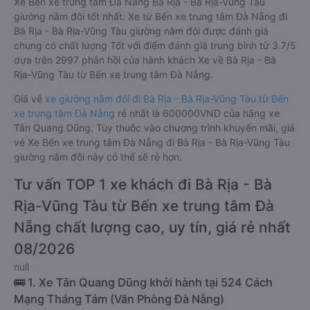
Xe Bến xe trung tâm Đà Nẵng Bà Rịa - Bà Rịa-Vũng Tàu
giường nằm đôi tốt nhất: Xe từ Bến xe trung tâm Đà Nẵng đi
Bà Rịa - Bà Rịa-Vũng Tàu giường nằm đôi được đánh giá
chung có chất lượng Tốt với điểm đánh giá trung bình từ 3.7/5
dựa trên 2997 phản hồi của hành khách Xe về Bà Rịa - Bà
Rịa-Vũng Tàu từ Bến xe trung tâm Đà Nẵng.
Giá vé
xe giường nằm đôi đi Bà Rịa - Bà Rịa-Vũng Tàu từ Bến
xe trung tâm Đà Nẵng
rẻ nhất là 600000VND của hãng xe
Tân Quang Dũng. Tùy thuộc vào chương trình khuyến mãi, giá
vé Xe Bến xe trung tâm Đà Nẵng đi Bà Rịa - Bà Rịa-Vũng Tàu
giường nằm đôi này có thể sẽ rẻ hơn.
Tư vấn TOP 1 xe khách đi Bà Rịa - Bà
Rịa-Vũng Tàu từ Bến xe trung tâm Đà
Nẵng chất lượng cao, uy tín, giá rẻ nhất
08/2026
null
🚌 1. Xe Tân Quang Dũng khởi hành tại 524 Cách
Mạng Tháng Tám (Văn Phòng Đà Nẵng)