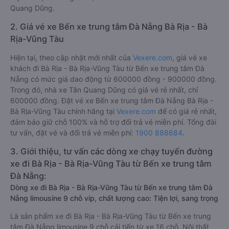
Quang Dũng.
2. Giá vé xe Bến xe trung tâm Đà Nẵng Bà Rịa - Bà
Rịa-Vũng Tàu
Hiện tại, theo cập nhật mới nhất của
Vexere.com
, giá vé xe
khách đi Bà Rịa - Bà Rịa-Vũng Tàu từ Bến xe trung tâm Đà
Nẵng có mức giá dao động từ 600000 đồng - 900000 đồng.
Trong đó, nhà xe Tân Quang Dũng có giá vé rẻ nhất, chỉ
600000 đồng. Đặt vé xe Bến xe trung tâm Đà Nẵng Bà Rịa -
Bà Rịa-Vũng Tàu chính hãng tại
Vexere.com
để có giá rẻ nhất,
đảm bảo giữ chỗ 100% và hỗ trợ đổi trả vé miễn phí. Tổng đài
tư vấn, đặt vé và đổi trả vé miễn phí:
1900 888684
.
3. Giới thiệu, tư vấn các dòng xe chạy tuyến đường
xe đi Bà Rịa - Bà Rịa-Vũng Tàu từ Bến xe trung tâm
Đà Nẵng:
Dòng xe đi Bà Rịa - Bà Rịa-Vũng Tàu từ Bến xe trung tâm Đà
Nẵng limousine 9 chỗ vip, chất lượng cao: Tiện lợi, sang trọng
Là sản phẩm xe đi Bà Rịa - Bà Rịa-Vũng Tàu từ Bến xe trung
tâm Đà Nẵng limousine 9 chỗ cải tiến từ xe 16 chỗ. Nội thất