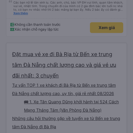
Các bạn nữ lễ tân xinh iu. Các anh, chú, bác VP ĐH vui tính, quan tâm khách,
vui vẻ, nhiệt tình. Trong chuyến đi của mình có 2 gia đình bác lớn tuổi nc khá
to, có bạn nv nhắc nhở thì 2 bác mắng lại bạn ấy. Nếu 2 bác ấy có đánh giá
xấu thì mình ngược lại nha. Bạn ấy nhắc nhở rất đúng. 2 bác nói rất to. To
Xem thêm
đến lỗi mình ngủ còn mơ được câu chuyện các bác nói với nhau xuất hiện
trong giấc mơ của mình luôn. Nên nếu bạn ấy bị phản ánh thì đừng trừ lương
bạn ấy nha. Nếu bạn ấy bị trừ thì bảo bạn ấy liên hệ sđt của mình, mình hỗ
Không cần thanh toán trước
Xem giá
trợ ạ. Số mình đuôi 666, chuyến ĐH-NT ngày 16/1. À các bạn nữ lễ tân xinh
Xác nhận chỗ ngay lập tức
iu còn đổi cho mình phòng đơn sang đôi xong còn note là (một mình) yêu
luôn. Nhưng phòng đôi mà nằm một thì mỗi lần xe rẽ 1 cái là ✈️ Ít đi xe khách
nhưng đủ để đánh giá 10/10.
Đặt mua vé xe đi Bà Rịa từ Bến xe trung
tâm Đà Nẵng chất lượng cao và giá vé ưu
đãi nhất: 3 chuyến
Tư vấn TOP 1 xe khách đi Bà Rịa từ Bến xe trung tâm
Đà Nẵng chất lượng cao, uy tín, giá rẻ nhất 08/2026
🚌 1. Xe Tân Quang Dũng khởi hành tại 524 Cách
Mạng Tháng Tám (Văn Phòng Đà Nẵng)
Những câu hỏi thường gặp về tuyến xe từ Bến xe trung
tâm Đà Nẵng đi Bà Rịa