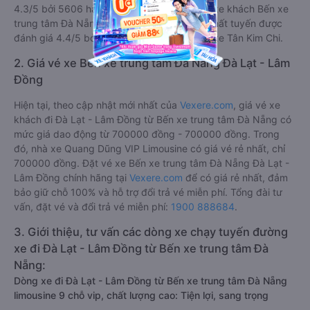
4.3/5 bởi 5606 hành khách. Trong đó hãng xe khách Bến xe
trung tâm Đà Nẵng Đà Lạt - Lâm Đồng tốt nhất tuyến được
đánh giá 4.4/5 bởi 4466 hành khách là nhà xe Tân Kim Chi.
2. Giá vé xe Bến xe trung tâm Đà Nẵng Đà Lạt - Lâm
Đồng
Hiện tại, theo cập nhật mới nhất của
Vexere.com
, giá vé xe
khách đi Đà Lạt - Lâm Đồng từ Bến xe trung tâm Đà Nẵng có
mức giá dao động từ 700000 đồng - 700000 đồng. Trong
đó, nhà xe Quang Dũng VIP Limousine có giá vé rẻ nhất, chỉ
700000 đồng. Đặt vé xe Bến xe trung tâm Đà Nẵng Đà Lạt -
Lâm Đồng chính hãng tại
Vexere.com
để có giá rẻ nhất, đảm
bảo giữ chỗ 100% và hỗ trợ đổi trả vé miễn phí. Tổng đài tư
vấn, đặt vé và đổi trả vé miễn phí:
1900 888684
.
3. Giới thiệu, tư vấn các dòng xe chạy tuyến đường
xe đi Đà Lạt - Lâm Đồng từ Bến xe trung tâm Đà
Nẵng:
Dòng xe đi Đà Lạt - Lâm Đồng từ Bến xe trung tâm Đà Nẵng
limousine 9 chỗ vip, chất lượng cao: Tiện lợi, sang trọng