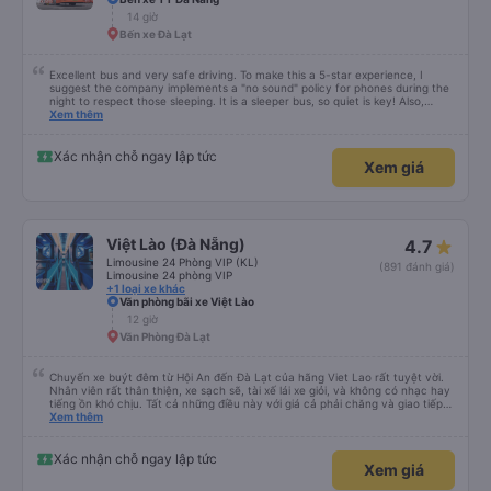
14 giờ
Bến xe Đà Lạt
Excellent bus and very safe driving. To make this a 5-star experience, I
suggest the company implements a "no sound" policy for phones during the
night to respect those sleeping. It is a sleeper bus, so quiet is key! Also,
please display the Wi-Fi password clearly inside the cabin for convenience. I
Xem thêm
would definitely ride with them again! -------------- ​ Xe chất lượng tốt và
tài xế lái xe rất an toàn. Để dịch vụ hoàn hảo hơn, tôi góp ý nhà xe nên có
quy định rõ ràng về việc giữ im lặng (tắt âm thanh điện thoại) vào ban đêm
Xác nhận chỗ ngay lập tức
Xem giá
để tránh làm phiền hành khách khác ngủ. Ngoài ra, nhà xe nên dán sẵn mật
khẩu Wi-Fi trong xe để hành khách dễ dàng sử dụng. Tôi vẫn sẽ tiếp tục ủng
hộ nhà xe trong tương lai!
Việt Lào (Đà Nẵng)
4.7
Limousine 24 Phòng VIP (KL)
(891 đánh giá)
Limousine 24 phòng VIP
+1 loại xe khác
Văn phòng bãi xe Việt Lào
12 giờ
Văn Phòng Đà Lạt
Chuyến xe buýt đêm từ Hội An đến Đà Lạt của hãng Viet Lao rất tuyệt vời.
Nhân viên rất thân thiện, xe sạch sẽ, tài xế lái xe giỏi, và không có nhạc hay
tiếng ồn khó chịu. Tất cả những điều này với giá cả phải chăng và giao tiếp
bằng tiếng Anh rất suôn sẻ, vì vậy tôi rất khuyên bạn nên chọn hãng này.
Xem thêm
Đối với người đi lần đầu: không có nhà vệ sinh, nhưng có ba điểm dừng cách
nhau khoảng hai tiếng (bạn sẽ được thông báo trước bằng thông báo). Bạn
không được ăn trên xe, nhưng có nhà hàng và quán ăn nhẹ ở một số điểm
Xác nhận chỗ ngay lập tức
Xem giá
dừng. Bạn phải cởi giày và đi chân trần. Tại các điểm dừng, dép nhựa được
cung cấp khi bạn xuống xe; bạn phải trả lại chúng vào thùng trước khi lên xe