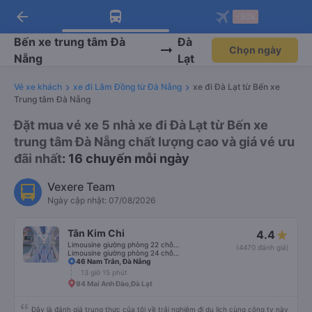
arrow_back
Tải app Vexere ngay!
Tải app Vexere
-30k
Mở app
Mở app
Nhận ưu đãi thành viên độc
-30k/ghế khi đặt vé máy bay qua
quyền
app
Bến xe trung tâm Đà
Đà
Chọn ngày
Nẵng
Lạt
Vé xe khách
xe đi Lâm Đồng từ Đà Nẵng
xe đi Đà Lạt từ Bến xe
Trung tâm Đà Nẵng
Đặt mua vé xe 5 nhà xe đi Đà Lạt từ Bến xe
trung tâm Đà Nẵng chất lượng cao và giá vé ưu
đãi nhất
: 16 chuyến mỗi ngày
Vexere Team
Ngày cập nhật: 07/08/2026
Tân Kim Chi
4.4
Limousine giường phòng 22 chỗ (CABIN) (WC)
(4470 đánh giá)
Limousine giường phòng 24 chỗ (CABIN)
46 Nam Trân, Đà Nẵng
13 giờ 15 phút
94 Mai Anh Đào,Đà Lạt
Đây là đánh giá trung thực của tôi về trải nghiệm đi du lịch cùng công ty này