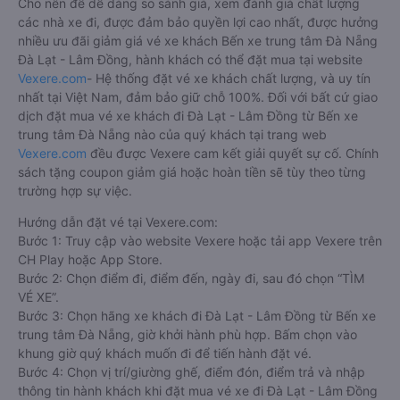
Cho nên để dễ dàng so sánh giá, xem đánh giá chất lượng
các nhà xe đi, được đảm bảo quyền lợi cao nhất, được hưởng
nhiều ưu đãi giảm giá vé xe khách Bến xe trung tâm Đà Nẵng
Đà Lạt - Lâm Đồng, hành khách có thể đặt mua tại website
Vexere.com
- Hệ thống đặt vé xe khách chất lượng, và uy tín
nhất tại Việt Nam, đảm bảo giữ chỗ 100%. Đối với bất cứ giao
dịch đặt mua vé xe khách đi Đà Lạt - Lâm Đồng từ Bến xe
trung tâm Đà Nẵng nào của quý khách tại trang web
Vexere.com
đều được Vexere cam kết giải quyết sự cố. Chính
sách tặng coupon giảm giá hoặc hoàn tiền sẽ tùy theo từng
trường hợp sự việc.
Hướng dẫn đặt vé tại Vexere.com:
Bước 1: Truy cập vào website Vexere hoặc tải app Vexere trên
CH Play hoặc App Store.
Bước 2: Chọn điểm đi, điểm đến, ngày đi, sau đó chọn “TÌM
VÉ XE”.
Bước 3: Chọn hãng xe khách đi Đà Lạt - Lâm Đồng từ Bến xe
trung tâm Đà Nẵng, giờ khởi hành phù hợp. Bấm chọn vào
khung giờ quý khách muốn đi để tiến hành đặt vé.
Bước 4: Chọn vị trí/giường ghế, điểm đón, điểm trả và nhập
thông tin hành khách khi đặt mua vé xe đi Đà Lạt - Lâm Đồng