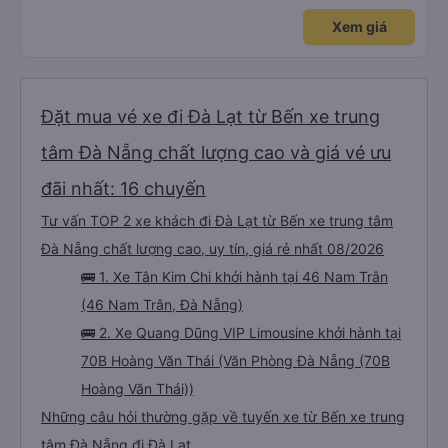
mình xuống đi!! Mấy xe khác có khi nhăn nhó và chửi nhẹ rồi :) Xe mới, điều
hoà mạnh, sạch sẽ. Không hiểu sao nhiều đánh giá thấp? Mọi người ủng hộ
Xem giá
nhé, mình đi Quy Nhơn về Đà Nẵng mà cả xe có 7 khách, nhìn thương. Chúc
Tân Quang Dũng thành công.
Đặt mua vé xe đi Đà Lạt từ Bến xe trung
tâm Đà Nẵng chất lượng cao và giá vé ưu
đãi nhất: 16 chuyến
Tư vấn TOP 2 xe khách đi Đà Lạt từ Bến xe trung tâm
Đà Nẵng chất lượng cao, uy tín, giá rẻ nhất 08/2026
🚌 1. Xe Tân Kim Chi khởi hành tại 46 Nam Trân
(46 Nam Trân, Đà Nẵng)
🚌 2. Xe Quang Dũng VIP Limousine khởi hành tại
70B Hoàng Văn Thái (Văn Phòng Đà Nẵng (70B
Hoàng Văn Thái))
Những câu hỏi thường gặp về tuyến xe từ Bến xe trung
tâm Đà Nẵng đi Đà Lạt