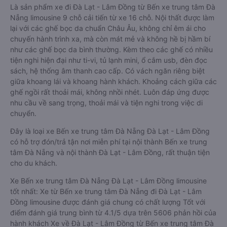
Là sản phẩm xe đi Đà Lạt - Lâm Đồng từ Bến xe trung tâm Đà
Nẵng limousine 9 chỗ cải tiến từ xe 16 chỗ. Nội thất được làm
lại với các ghế bọc da chuẩn Châu Âu, không chỉ êm ái cho
chuyến hành trình xa, mà còn mát mẻ và không hề bị hầm bí
như các ghế bọc da bình thường. Kèm theo các ghế có nhiều
tiện nghi hiện đại như ti-vi, tủ lạnh mini, ổ cắm usb, đèn đọc
sách, hệ thống âm thanh cao cấp. Có vách ngăn riêng biệt
giữa khoang lái và khoang hành khách. Khoảng cách giữa các
ghế ngồi rất thoải mái, không nhồi nhét. Luôn đáp ứng được
nhu cầu về sang trọng, thoải mái và tiện nghi trong việc di
chuyển.
Đây là loại xe Bến xe trung tâm Đà Nẵng Đà Lạt - Lâm Đồng
có hỗ trợ đón/trả tận nơi miễn phí tại nội thành Bến xe trung
tâm Đà Nẵng và nội thành Đà Lạt - Lâm Đồng, rất thuận tiện
cho du khách.
Xe Bến xe trung tâm Đà Nẵng Đà Lạt - Lâm Đồng limousine
tốt nhất: Xe từ Bến xe trung tâm Đà Nẵng đi Đà Lạt - Lâm
Đồng limousine được đánh giá chung có chất lượng Tốt với
điểm đánh giá trung bình từ 4.1/5 dựa trên 5606 phản hồi của
hành khách Xe về Đà Lạt - Lâm Đồng từ Bến xe trung tâm Đà