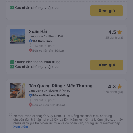
đã giúp tôi vì nhìn tôi quá ngu ngốc. Tôi vẫn đang nghĩ rằng sẽ rất nguy hiểm
nếu không có tài xế... Cảm ơn các bạn rất nhiều.
Xác nhận chỗ ngay lập tức
Xem giá
star_rate
Xuân Hải
4.5
Limousine 24 Phòng Đôi
(25 đánh giá)
114 Nam Trân
13 giờ 30 phút
Bến xe liên tỉnh Đà Lạt
Không cần thanh toán trước
Xem giá
Xác nhận chỗ ngay lập tức
star_rate
Tân Quang Dũng - Mến Thương
4.3
Limousine 34 giường VIP new
(376 đánh giá)
Bến xe Đức Long Đà Nẵng
13 giờ 30 phút
Bến xe Liên tỉnh Đà Lạt
Xe mới, mình đi chuyến Quy Nhơn -> Đà Nẵng rất thoải mái. Xe trung
chuyển đón trả tận nơi ở cả QN và ĐN. Hãng xe mới mà không hiểu sao thấy
nhiều đánh giá thấp nên lúc mua vé có phân vân, nhưng lúc đi rồi mới thấy
tuyệt vời. Mọi nhân viên đều thân thiện, nhiệt tình. Nhắn tin cho anh phụ lái
Xem thêm
nếu muốn đi vệ sinh và ảnh vui vẻ dừng xe ở trạm xăng gần nhất để nhà