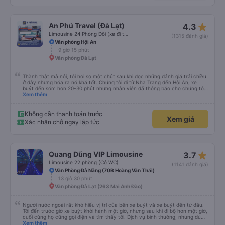
lại. Một chai nước nhỏ, một chiếc chăn và một chiếc gối được cung cấp. Có
cổng USB. Tôi không thể kết nối Wi-Fi, nhưng đó có thể là lỗi của tôi. Đối với
những người thừa cân hoặc rất cao, tôi khuyên bạn nên chọn xe buýt có ít
chỗ ngồi hơn (có khoảng 35 chỗ, và tôi không thừa cân, nhưng vẫn hơi
star_rate
An Phú Travel (Đà Lạt)
4.3
chật). Tôi khuyên bạn nên chọn chỗ ngồi phía dưới và giữa.
Limousine 24 Phòng Đôi (xe đi thẳng cao tốc)
(1315 đánh giá)
Văn phòng Hội An
9 giờ 15 phút
Văn phòng Đà Lạt
Thành thật mà nói, tôi hơi sợ một chút sau khi đọc những đánh giá trái chiều
ở đây nhưng hóa ra nó khá tốt. Chúng tôi đi từ Nha Trang đến Hội An, xe
buýt đến sớm hơn 20-30 phút nhưng nhân viên đã thông báo cho chúng tôi
trước 30 phút. Nhân viên bên trong cùng với tài xế thực sự tốt bụng, họ giúp
Xem thêm
chúng tôi mang hành lý và cho chúng tôi nước miễn phí cùng đồ ăn nhẹ.
Cabin sạch sẽ, có chăn và không gian ổn ngay cả với tôi (184 cm). Lái xe ổn
mà không bấm còi quá nhiều nhưng đừng mong đợi có giấc ngủ ngon vì
Không cần thanh toán trước
Xem giá
đường gập ghềnh và có nhiều khúc cua. Có 3-4 điểm dừng vệ sinh nhanh
Xác nhận chỗ ngay lập tức
chóng và xe buýt đến Hội An vào khoảng thời gian đã hứa. Tôi không biết liệu
chúng tôi có may mắn và những người khác cực kỳ xui xẻo hay họ mong đợi
điều gì đó không thể xảy ra nhưng tôi sẽ đi lại với họ. 10/10
star_rate
Quang Dũng VIP Limousine
3.7
Limousine 22 phòng (Có WC)
(1141 đánh giá)
Văn Phòng Đà Nẵng (70B Hoàng Văn Thái)
13 giờ 30 phút
Văn phòng Đà Lạt (263 Mai Anh Đào)
Người nước ngoài rất khó hiểu vị trí của bến xe buýt và xe buýt đến từ đâu.
Tôi đến trước giờ xe buýt khởi hành một giờ, nhưng sau khi đi bộ hơn một giờ,
cuối cùng họ cũng gọi điện và tìm thấy tôi. Dịch vụ bình thường, nhưng dù
sao thì tôi ngủ ngon hơn ở khách sạn vì tôi rất thoải mái. Sẽ tuyệt hơn nếu
Xem thêm