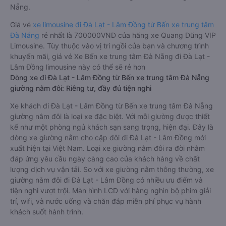
Nẵng.
Giá vé
xe limousine đi Đà Lạt - Lâm Đồng từ Bến xe trung tâm
Đà Nẵng
rẻ nhất là 700000VND của hãng xe Quang Dũng VIP
Limousine. Tùy thuộc vào vị trí ngồi của bạn và chương trình
khuyến mãi, giá vé Xe Bến xe trung tâm Đà Nẵng đi Đà Lạt -
Lâm Đồng limousine này có thể sẽ rẻ hơn
Dòng xe đi Đà Lạt - Lâm Đồng từ Bến xe trung tâm Đà Nẵng
giường nằm đôi: Riêng tư, đầy đủ tiện nghi
Xe khách đi Đà Lạt - Lâm Đồng từ Bến xe trung tâm Đà Nẵng
giường nằm đôi là loại xe đặc biệt. Với mỗi giường được thiết
kế như một phòng ngủ khách sạn sang trọng, hiện đại. Đây là
dòng xe giường nằm cho cặp đôi đi Đà Lạt - Lâm Đồng mới
xuất hiện tại Việt Nam. Loại xe giường nằm đôi ra đời nhằm
đáp ứng yêu cầu ngày càng cao của khách hàng về chất
lượng dịch vụ vận tải. So với xe giường nằm thông thường, xe
giường nằm đôi đi Đà Lạt - Lâm Đồng có nhiều ưu điểm và
tiện nghi vượt trội. Màn hình LCD với hàng nghìn bộ phim giải
trí, wifi, và nước uống và chăn đắp miễn phí phục vụ hành
khách suốt hành trình.