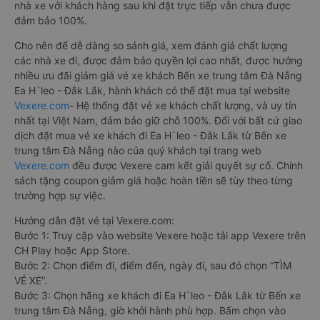
nhà xe với khách hàng sau khi đặt trực tiếp vẫn chưa được
đảm bảo 100%.
Cho nên để dễ dàng so sánh giá, xem đánh giá chất lượng
các nhà xe đi, được đảm bảo quyền lợi cao nhất, được hưởng
nhiều ưu đãi giảm giá vé xe khách Bến xe trung tâm Đà Nẵng
Ea H`leo - Đắk Lắk, hành khách có thể đặt mua tại website
Vexere.com
- Hệ thống đặt vé xe khách chất lượng, và uy tín
nhất tại Việt Nam, đảm bảo giữ chỗ 100%. Đối với bất cứ giao
dịch đặt mua vé xe khách đi Ea H`leo - Đắk Lắk từ Bến xe
trung tâm Đà Nẵng nào của quý khách tại trang web
Vexere.com
đều được Vexere cam kết giải quyết sự cố. Chính
sách tặng coupon giảm giá hoặc hoàn tiền sẽ tùy theo từng
trường hợp sự việc.
Hướng dẫn đặt vé tại Vexere.com:
Bước 1: Truy cập vào website Vexere hoặc tải app Vexere trên
CH Play hoặc App Store.
Bước 2: Chọn điểm đi, điểm đến, ngày đi, sau đó chọn “TÌM
VÉ XE”.
Bước 3: Chọn hãng xe khách đi Ea H`leo - Đắk Lắk từ Bến xe
trung tâm Đà Nẵng, giờ khởi hành phù hợp. Bấm chọn vào