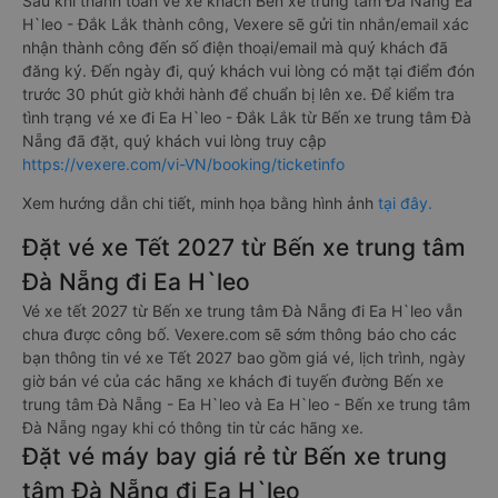
Sau khi thanh toán vé xe khách Bến xe trung tâm Đà Nẵng Ea
H`leo - Đắk Lắk thành công, Vexere sẽ gửi tin nhắn/email xác
nhận thành công đến số điện thoại/email mà quý khách đã
đăng ký. Đến ngày đi, quý khách vui lòng có mặt tại điểm đón
trước 30 phút giờ khởi hành để chuẩn bị lên xe. Để kiểm tra
tình trạng vé xe đi Ea H`leo - Đắk Lắk từ Bến xe trung tâm Đà
Nẵng đã đặt, quý khách vui lòng truy cập
https://vexere.com/vi-VN/booking/ticketinfo
Xem hướng dẫn chi tiết, minh họa bằng hình ảnh
tại đây.
Đặt vé xe Tết 2027 từ Bến xe trung tâm
Đà Nẵng đi Ea H`leo
Vé xe tết 2027 từ Bến xe trung tâm Đà Nẵng đi Ea H`leo vẫn
chưa được công bố. Vexere.com sẽ sớm thông báo cho các
bạn thông tin vé xe Tết 2027 bao gồm giá vé, lịch trình, ngày
giờ bán vé của các hãng xe khách đi tuyến đường Bến xe
trung tâm Đà Nẵng - Ea H`leo và Ea H`leo - Bến xe trung tâm
Đà Nẵng ngay khi có thông tin từ các hãng xe.
Đặt vé máy bay giá rẻ từ Bến xe trung
tâm Đà Nẵng đi Ea H`leo