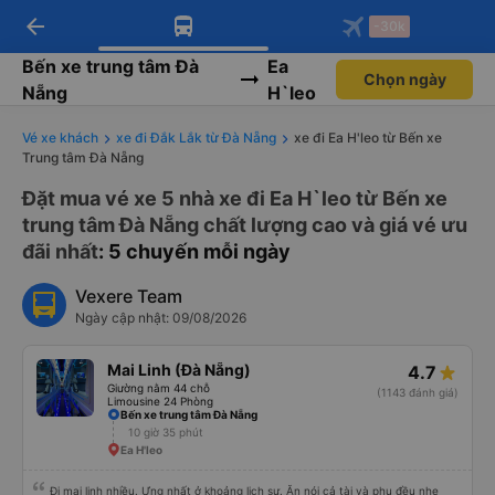
arrow_back
Tải app Vexere ngay!
Tải app Vexere
-30k
Mở app
Mở app
Nhận ưu đãi thành viên độc
-30k/ghế khi đặt vé máy bay qua
quyền
app
Bến xe trung tâm Đà
Ea
Chọn ngày
Nẵng
H`leo
Vé xe khách
xe đi Đắk Lắk từ Đà Nẵng
xe đi Ea H'leo từ Bến xe
Trung tâm Đà Nẵng
Đặt mua vé xe 5 nhà xe đi Ea H`leo từ Bến xe
trung tâm Đà Nẵng chất lượng cao và giá vé ưu
đãi nhất
: 5 chuyến mỗi ngày
Vexere Team
Ngày cập nhật: 09/08/2026
Mai Linh (Đà Nẵng)
4.7
Giường nằm 44 chỗ
(1143 đánh giá)
Limousine 24 Phòng
Bến xe trung tâm Đà Nẵng
10 giờ 35 phút
Ea H'leo
Đi mai linh nhiều. Ưng nhất ở khoảng lịch sự. Ăn nói cả tài và phụ đều nhẹ