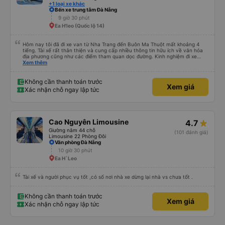
+1 loại xe khác
Bến xe trung tâm Đà Nẵng
9 giờ 30 phút
Ea H'leo (Quốc lộ 14)
Hôm nay tôi đã đi xe van từ Nha Trang đến Buôn Ma Thuột mất khoảng 4
tiếng. Tài xế rất thân thiện và cung cấp nhiều thông tin hữu ích về văn hóa
địa phương cũng như các điểm tham quan dọc đường. Kinh nghiệm đi xe
buýt ở nhiều vùng khác nhau trên khắp Việt Nam trước đây của chúng tôi
Xem thêm
khá đáng sợ vì các tài xế thường làm mọi cách để vượt qua những đoạn
đường tắc nghẽn. Tài xế này là người lái xe an toàn nhất mà chúng tôi từng
gặp. Chúng tôi rất khuyến khích sử dụng dịch vụ vận chuyển của Thai Son.
Không cần thanh toán trước
Xem giá
Xác nhận chỗ ngay lập tức
Cao Nguyên Limousine
4.7
Giường nằm 44 chỗ
(101 đánh giá)
Limousine 22 Phòng Đôi
Văn phòng Đà Nẵng
10 giờ 30 phút
Ea H`Leo
Tài xế và người phục vụ tốt ,có số nơi nhà xe dừng lại nhà vs chưa tốt .
Không cần thanh toán trước
Xem giá
Xác nhận chỗ ngay lập tức