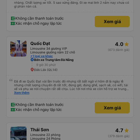
nhàng. Chất lượng xe tốt. 5 sao xứng đáng. Đi xe mai linh 2 năm nay chưa có
gì phàn nàn cả.
Không cần thanh toán trước
Xem giá
Xác nhận chỗ ngay lập tức
Quốc Đạt
4.0
Limousine 34 giường VIP
(673 đánh giá)
Limousine giường nằm 22 chỗ
+1 loại xe khác
Bến xe Trung tâm Đà Nẵng
9 giờ 30 phút
Đắk Lắk (QL14)
Đã đi xe Quốc Đạt vài lần trước đó nhưng rất bất ngờ vì hôm đi là ngày lễ
nhưng chất lượng chuyến đi rất tốt, đúng giờ, đúng ghế, sạch sẽ, có wifi, tài
xế và phụ xe nói chuyện rất dễ chịu. Lúc tới nơi nhà xe còn hỗ trợ xe trung
chuyển tới tận nhà. 10đ cho nhà xe, hy vọng nhà xe duy trì được chất lượng
Xem thêm
này. Cảm ơn
Không cần thanh toán trước
Xem giá
Xác nhận chỗ ngay lập tức
Thái Sơn
4.7
Limousine 22 phòng
(379 đánh giá)
Limousine 24 Phòng