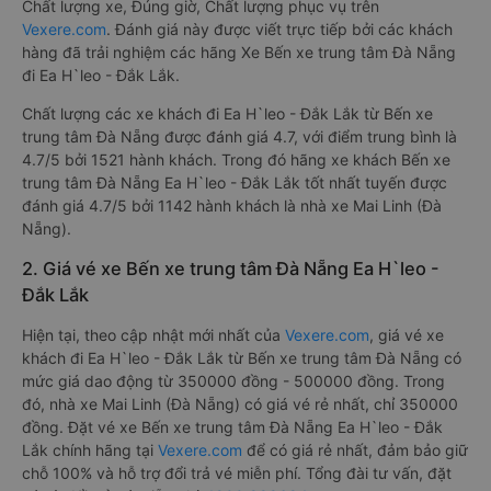
Chất lượng xe, Đúng giờ, Chất lượng phục vụ trên
Vexere.com
. Đánh giá này được viết trực tiếp bởi các khách
hàng đã trải nghiệm các hãng Xe Bến xe trung tâm Đà Nẵng
đi Ea H`leo - Đắk Lắk.
Chất lượng các xe khách đi Ea H`leo - Đắk Lắk từ Bến xe
trung tâm Đà Nẵng được đánh giá 4.7, với điểm trung bình là
4.7/5 bởi 1521 hành khách. Trong đó hãng xe khách Bến xe
trung tâm Đà Nẵng Ea H`leo - Đắk Lắk tốt nhất tuyến được
đánh giá 4.7/5 bởi 1142 hành khách là nhà xe Mai Linh (Đà
Nẵng).
2. Giá vé xe Bến xe trung tâm Đà Nẵng Ea H`leo -
Đắk Lắk
Hiện tại, theo cập nhật mới nhất của
Vexere.com
, giá vé xe
khách đi Ea H`leo - Đắk Lắk từ Bến xe trung tâm Đà Nẵng có
mức giá dao động từ 350000 đồng - 500000 đồng. Trong
đó, nhà xe Mai Linh (Đà Nẵng) có giá vé rẻ nhất, chỉ 350000
đồng. Đặt vé xe Bến xe trung tâm Đà Nẵng Ea H`leo - Đắk
Lắk chính hãng tại
Vexere.com
để có giá rẻ nhất, đảm bảo giữ
chỗ 100% và hỗ trợ đổi trả vé miễn phí. Tổng đài tư vấn, đặt