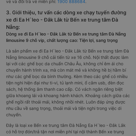
vé và đổi trả vé miễn phí:
1900 888684
.
3. Giới thiệu, tư vấn các dòng xe chạy tuyến đường
xe đi Ea H`leo - Đắk Lắk từ Bến xe trung tâm Đà
Nẵng:
Dòng xe đi Ea H`leo - Đắk Lắk từ Bến xe trung tâm Đà Nẵng
limousine 9 chỗ vip, chất lượng cao: Tiện lợi, sang trọng
Là sản phẩm xe đi Ea H`leo - Đắk Lắk từ Bến xe trung tâm Đà
Nẵng limousine 9 chỗ cải tiến từ xe 16 chỗ. Nội thất được làm
lại với các ghế bọc da chuẩn Châu Âu, không chỉ êm ái cho
chuyến hành trình xa, mà còn mát mẻ và không hề bị hầm bí
như các ghế bọc da bình thường. Kèm theo các ghế có nhiều
tiện nghi hiện đại như ti-vi, tủ lạnh mini, ổ cắm usb, đèn đọc
sách, hệ thống âm thanh cao cấp. Có vách ngăn riêng biệt
giữa khoang lái và khoang hành khách. Khoảng cách giữa các
ghế ngồi rất thoải mái, không nhồi nhét. Luôn đáp ứng được
nhu cầu về sang trọng, thoải mái và tiện nghi trong việc di
chuyển.
Đây là loại xe Bến xe trung tâm Đà Nẵng Ea H`leo - Đắk Lắk
có hỗ trợ đón/trả tận nơi miễn phí tại nội thành Bến xe trung