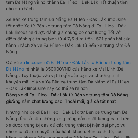
tâm Đà Nẵng và nội thành Ea H`leo - Đắk Lắk, rất thuận tiện
cho du khách.
Xe Bến xe trung tâm Đà Nẵng Ea H`leo - Đắk Lắk limousine
tốt nhất: Xe từ Bến xe trung tâm Đà Nẵng đi Ea H`leo - Đắk
Lắk limousine được đánh giá chung có chất lượng Tốt với
điểm đánh giá trung bình từ 4.7/5 dựa trên 1521 phản hồi của
hành khách Xe về Ea H`leo - Đắk Lắk từ Bến xe trung tâm Đà
Nẵng.
Giá vé
xe limousine đi Ea H`leo - Đắk Lắk từ Bến xe trung tâm
Đà Nẵng
rẻ nhất là 350000VND của hãng xe Mai Linh (Đà
Nẵng). Tùy thuộc vào vị trí ngồi của bạn và chương trình
khuyến mãi, giá vé Xe Bến xe trung tâm Đà Nẵng đi Ea H`leo
- Đắk Lắk limousine này có thể sẽ rẻ hơn
Dòng xe đi Ea H`leo - Đắk Lắk từ Bến xe trung tâm Đà Nẵng
giường nằm chất lượng cao: Thoải mái, giá cả tốt nhất
Những nhà xe đi Ea H`leo - Đắk Lắk từ Bến xe trung tâm Đà
Nẵng đều sở hữu những xe giường nằm chất lượng cao. Trên
xe được trang bị đầy đủ các trang thiết bị hiện đại phục vụ
cho nhu cầu di chuyển của hành khách. Bên cạnh đó, các
hãng xe khách Bến xe trung tâm Đà Nẵng Ea H`leo - Đắk Lắk