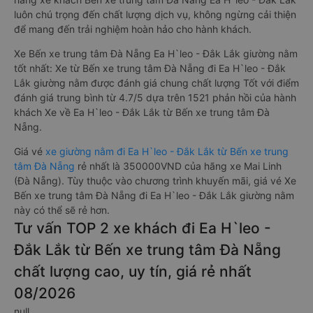
luôn chú trọng đến chất lượng dịch vụ, không ngừng cải thiện
để mang đến trải nghiệm hoàn hảo cho hành khách.
Xe Bến xe trung tâm Đà Nẵng Ea H`leo - Đắk Lắk giường nằm
tốt nhất: Xe từ Bến xe trung tâm Đà Nẵng đi Ea H`leo - Đắk
Lắk giường nằm được đánh giá chung chất lượng Tốt với điểm
đánh giá trung bình từ 4.7/5 dựa trên 1521 phản hồi của hành
khách Xe về Ea H`leo - Đắk Lắk từ Bến xe trung tâm Đà
Nẵng.
Giá vé
xe giường nằm đi Ea H`leo - Đắk Lắk từ Bến xe trung
tâm Đà Nẵng
rẻ nhất là 350000VND của hãng xe Mai Linh
(Đà Nẵng). Tùy thuộc vào chương trình khuyến mãi, giá vé Xe
Bến xe trung tâm Đà Nẵng đi Ea H`leo - Đắk Lắk giường nằm
này có thể sẽ rẻ hơn.
Tư vấn TOP 2 xe khách đi Ea H`leo -
Đắk Lắk từ Bến xe trung tâm Đà Nẵng
chất lượng cao, uy tín, giá rẻ nhất
08/2026
null