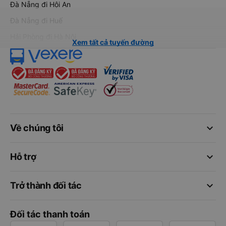
Đà Nẵng đi Hội An
Đà Nẵng đi Huế
Hải Phòng đi Hà Nội
Xem tất cả tuyến đường
keyboard_arrow_down
Về chúng tôi
keyboard_arrow_down
Hỗ trợ
keyboard_arrow_down
Trở thành đối tác
Đối tác thanh toán