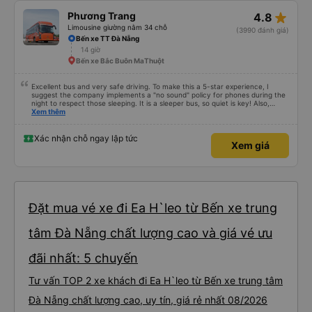
star_rate
Phương Trang
4.8
Limousine giường nằm 34 chỗ
(3990 đánh giá)
Bến xe TT Đà Nẵng
14 giờ
Bến xe Bắc Buôn MaThuột
Excellent bus and very safe driving. To make this a 5-star experience, I
suggest the company implements a "no sound" policy for phones during the
night to respect those sleeping. It is a sleeper bus, so quiet is key! Also,
please display the Wi-Fi password clearly inside the cabin for convenience. I
Xem thêm
would definitely ride with them again! -------------- ​ Xe chất lượng tốt và
tài xế lái xe rất an toàn. Để dịch vụ hoàn hảo hơn, tôi góp ý nhà xe nên có
quy định rõ ràng về việc giữ im lặng (tắt âm thanh điện thoại) vào ban đêm
Xác nhận chỗ ngay lập tức
Xem giá
để tránh làm phiền hành khách khác ngủ. Ngoài ra, nhà xe nên dán sẵn mật
khẩu Wi-Fi trong xe để hành khách dễ dàng sử dụng. Tôi vẫn sẽ tiếp tục ủng
hộ nhà xe trong tương lai!
Đặt mua vé xe đi Ea H`leo từ Bến xe trung
tâm Đà Nẵng chất lượng cao và giá vé ưu
đãi nhất: 5 chuyến
Tư vấn TOP 2 xe khách đi Ea H`leo từ Bến xe trung tâm
Đà Nẵng chất lượng cao, uy tín, giá rẻ nhất 08/2026