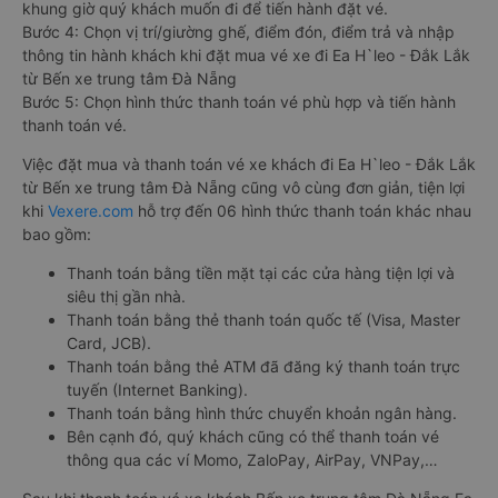
khung giờ quý khách muốn đi để tiến hành đặt vé.
Bước 4: Chọn vị trí/giường ghế, điểm đón, điểm trả và nhập
thông tin hành khách khi đặt mua vé xe đi Ea H`leo - Đắk Lắk
từ Bến xe trung tâm Đà Nẵng
Bước 5: Chọn hình thức thanh toán vé phù hợp và tiến hành
thanh toán vé.
Việc đặt mua và thanh toán vé xe khách đi Ea H`leo - Đắk Lắk
từ Bến xe trung tâm Đà Nẵng cũng vô cùng đơn giản, tiện lợi
khi
Vexere.com
hỗ trợ đến 06 hình thức thanh toán khác nhau
bao gồm:
Thanh toán bằng tiền mặt tại các cửa hàng tiện lợi và
siêu thị gần nhà.
Thanh toán bằng thẻ thanh toán quốc tế (Visa, Master
Card, JCB).
Thanh toán bằng thẻ ATM đã đăng ký thanh toán trực
tuyến (Internet Banking).
Thanh toán bằng hình thức chuyển khoản ngân hàng.
Bên cạnh đó, quý khách cũng có thể thanh toán vé
thông qua các ví Momo, ZaloPay, AirPay, VNPay,…