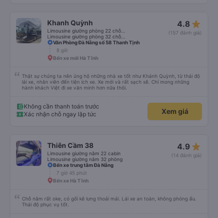
star_rate
Khanh Quỳnh
4.8
Limousine giường phòng 22 chỗ (WC)
(157 đánh giá)
Limousine giường phòng 32 chỗ (WC)
Văn Phòng Đà Nẵng số 58 Thanh Tịnh
8 giờ
Bến xe mới Hà Tĩnh
Thật sự chúng ta nên ủng hộ những nhà xe tốt như Khánh Quỳnh, từ thái độ
lái xe, nhân viên đến tiện ích xe. Xe mới và rất sạch sẽ. Chỉ mong những
hành khách Việt đi xe văn minh hơn nữa thôi.
Không cần thanh toán trước
Xem giá
Xác nhận chỗ ngay lập tức
star_rate
Thiên Cầm 38
4.9
Limousine giường nằm 22 cabin
(14 đánh giá)
Limousine giường nằm 32 phòng
Bến xe trung tâm Đà Nẵng
7 giờ 45 phút
Bến xe Hà Tĩnh
Chỗ nằm rất oke, có gối kê lưng thoải mái. Lái xe an toàn, không phóng ẩu.
Thái độ phục vụ tốt.