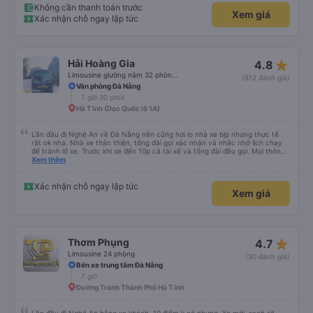
Không cần thanh toán trước
Xem giá
Xác nhận chỗ ngay lập tức
star_rate
Hải Hoàng Gia
4.8
Limousine giường nằm 32 phòng (WC)
(812 đánh giá)
Văn phòng Đà Nẵng
7 giờ 30 phút
Hà Tĩnh (Dọc Quốc lộ 1A)
Lần đầu đi Nghệ An về Đà Nẵng nên cũng hơi lo nhà xe bịp nhưng thực tế
rất ok nha. Nhà xe thân thiện, tổng đài gọi xác nhận và nhắc nhở lịch chạy
để tránh lỡ xe. Trước khi xe đến 10p cả tài xế và tổng đài đều gọi. Mọi thông
tin về biển số xe và số điện thoại tài xế đều trùng khớp trong email nhận
Xem thêm
được. Mình đặt ghế nào thì giữ nguyên ghế đó cho mình. Chỗ nằm rộng rãi,
thoải mái, xe chạy êm và không có mùi, về đến ĐN sớm gần 1 tiếng so với
thời gian dự kiến. 10 điểm, lần sau có nhu cầu sẽ chọn nhà xe này để đi Vinh
Xác nhận chỗ ngay lập tức
Xem giá
<-> Đà Nẵng
star_rate
Thơm Phụng
4.7
Limousine 24 phòng
(30 đánh giá)
Bến xe trung tâm Đà Nẵng
7 giờ
Đường Tránh Thành Phố Hà Tĩnh