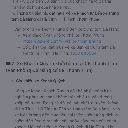
là 4.7/5 dựa trên 30 đánh giá của khách hàng đã trải
nghiệm dịch vụ của nhà xe này.
h. Thông tin liên hệ, đặt mua vé xe khách từ Bến xe trung
tâm Đà Nẵng đi Hà Tĩnh - Hà Tĩnh Thơm Phụng
Văn phòng xe Thơm Phụng ở Bến xe trung tâm Đà Nẵng:
Xem địa chỉ văn phòng nhà xe Thơm Phụng:
https://vexere.com/vi-VN/xe-thom-phung
Số điện thoại đặt mua vé xe Bến xe trung tâm Đà
Nẵng Hà Tĩnh - Hà Tĩnh:
1900 888684
🚌 2. Xe Khanh Quỳnh khởi hành tại 58 Thanh Tịnh
(Văn Phòng Đà Nẵng số 58 Thanh Tịnh)
a. Giới thiệu xe Khanh Quỳnh
Hãng xe khách Khanh Quỳnh có khá nhiều năm kinh
nghiệm phục vụ hành khách trên nhiều tuyến đường
khắp cả nước. Trong số đó, nổi bật nhất là tuyến đường
đi Hà Tĩnh - Hà Tĩnh từ Bến xe trung tâm Đà Nẵng . Nhà
xe luôn hướng đến mục tiêu cải thiện chất lượng dịch vụ
nhằm đáp ứng được nhu cầu ngày càng cao của hành
khách. Nội thất trên xe Khanh Quỳnh đi Hà Tĩnh - Hà