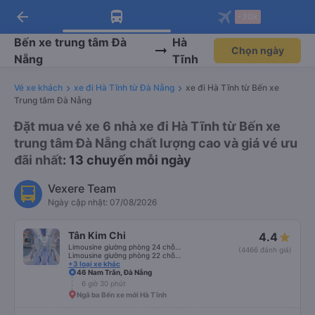
arrow_back
Tải app Vexere ngay!
Tải app Vexere
-30k
Mở app
Mở app
Nhận ưu đãi thành viên độc
-30k/ghế khi đặt vé máy bay qua
quyền
app
Bến xe trung tâm Đà
Hà
Chọn ngày
Nẵng
Tĩnh
Vé xe khách
xe đi Hà Tĩnh từ Đà Nẵng
xe đi Hà Tĩnh từ Bến xe
Trung tâm Đà Nẵng
Đặt mua vé xe 6 nhà xe đi Hà Tĩnh từ Bến xe
trung tâm Đà Nẵng chất lượng cao và giá vé ưu
đãi nhất
: 13 chuyến mỗi ngày
Vexere Team
Ngày cập nhật: 07/08/2026
Tân Kim Chi
4.4
Limousine giường phòng 24 chỗ (CABIN)
(4466 đánh giá)
Limousine giường phòng 22 chỗ (CABIN) (WC)
+3 loại xe khác
46 Nam Trân, Đà Nẵng
6 giờ 30 phút
Ngã ba Bến xe mới Hà Tĩnh