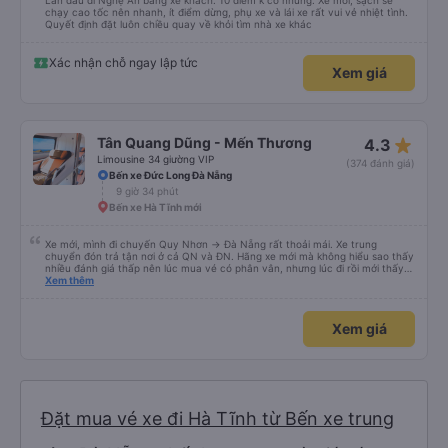
Lần đầu đi Nghệ An bằng xe khách. 10 điểm k có nhưng. Xe mới, sạch sẽ
chạy cao tốc nên nhanh, ít điểm dừng, phụ xe và lái xe rất vui vẻ nhiệt tình.
Quyết định đặt luôn chiều quay về khỏi tìm nhà xe khác
Xác nhận chỗ ngay lập tức
Xem giá
star_rate
Tân Quang Dũng - Mến Thương
4.3
Limousine 34 giường VIP
(374 đánh giá)
Bến xe Đức Long Đà Nẵng
9 giờ 34 phút
Bến xe Hà Tĩnh mới
Xe mới, mình đi chuyến Quy Nhơn -> Đà Nẵng rất thoải mái. Xe trung
chuyển đón trả tận nơi ở cả QN và ĐN. Hãng xe mới mà không hiểu sao thấy
nhiều đánh giá thấp nên lúc mua vé có phân vân, nhưng lúc đi rồi mới thấy
tuyệt vời. Mọi nhân viên đều thân thiện, nhiệt tình. Nhắn tin cho anh phụ lái
Xem thêm
nếu muốn đi vệ sinh và ảnh vui vẻ dừng xe ở trạm xăng gần nhất để nhà
mình xuống đi!! Mấy xe khác có khi nhăn nhó và chửi nhẹ rồi :) Xe mới, điều
hoà mạnh, sạch sẽ. Không hiểu sao nhiều đánh giá thấp? Mọi người ủng hộ
Xem giá
nhé, mình đi Quy Nhơn về Đà Nẵng mà cả xe có 7 khách, nhìn thương. Chúc
Tân Quang Dũng thành công.
Đặt mua vé xe đi Hà Tĩnh từ Bến xe trung