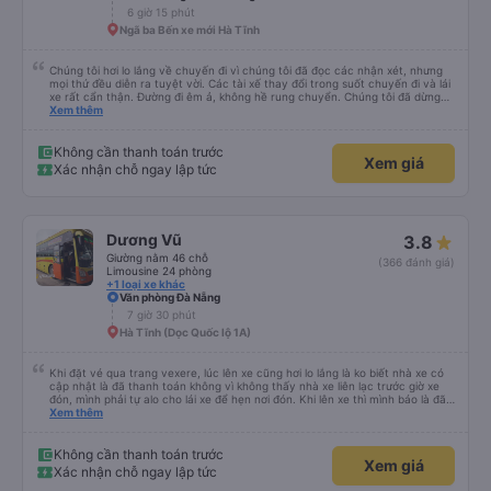
6 giờ 15 phút
Ngã ba Bến xe mới Hà Tĩnh
Chúng tôi hơi lo lắng về chuyến đi vì chúng tôi đã đọc các nhận xét, nhưng
mọi thứ đều diễn ra tuyệt vời. Các tài xế thay đổi trong suốt chuyến đi và lái
xe rất cẩn thận. Đường đi êm ả, không hề rung chuyển. Chúng tôi đã dừng
đủ số lần để đi vệ sinh và dừng lại để ăn tối. Nhìn chung, ghế ngồi có thể hơi
Xem thêm
ngắn đối với những người cao trên 180 cm nhưng đó không phải là vấn đề
lớn. Chúng tôi rất thích chuyến đi.
Không cần thanh toán trước
Xem giá
Xác nhận chỗ ngay lập tức
Dương Vũ
3.8
Giường nằm 46 chỗ
(366 đánh giá)
Limousine 24 phòng
+1 loại xe khác
Văn phòng Đà Nẵng
7 giờ 30 phút
Hà Tĩnh (Dọc Quốc lộ 1A)
Khi đặt vé qua trang vexere, lúc lên xe cũng hơi lo lắng là ko biết nhà xe có
cập nhật là đã thanh toán không vì không thấy nhà xe liên lạc trước giờ xe
đón, mình phải tự alo cho lái xe để hẹn nơi đón. Khi lên xe thì mình báo là đã
mua qua trang vexere thì lúc đó nhà xe mới kiểm tra và OK. Như vậy, nếu
Xem thêm
nhà xe liên hệ trước để xác nhận với khách là tốt nhất, tránh để khách sốt
ruột, lo lắng.
Không cần thanh toán trước
Xem giá
Xác nhận chỗ ngay lập tức