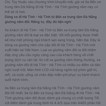
Chi. Tùy thuộc vào chương trình khuyến mãi, giá vé Xe Bến xe
trung tâm Đà Nẵng đi Hà Tĩnh - Hà Tĩnh giường nằm này có
thể sẽ rẻ hơn.
Dòng xe đi Hà Tĩnh - Hà Tĩnh từ Bến xe trung tâm Đà Nẵng
giường nằm đôi: Riêng tư, đầy đủ tiện nghi
Xe khách đi Hà Tĩnh - Hà Tĩnh từ Bến xe trung tâm Đà Nẵng
giường nằm đôi là loại xe đặc biệt. Với mỗi giường được thiết
kế như một phòng ngủ khách sạn sang trọng, hiện đại. Đây là
dòng xe giường nằm cho cặp đôi đi Hà Tĩnh - Hà Tĩnh mới
xuất hiện tại Việt Nam. Loại xe giường nằm đôi ra đời nhằm
đáp ứng yêu cầu ngày càng cao của khách hàng về chất
lượng dịch vụ vận tải. So với xe giường nằm thông thường, xe
giường nằm đôi đi Hà Tĩnh - Hà Tĩnh có nhiều ưu điểm và tiện
nghi vượt trội. Màn hình LCD với hàng nghìn bộ phim giải trí,
wifi, và nước uống và chăn đắp miễn phí phục vụ hành khách
suốt hành trình.
Xe Bến xe trung tâm Đà Nẵng Hà Tĩnh - Hà Tĩnh giường nằm
đôi tốt nhất: Xe từ Bến xe trung tâm Đà Nẵng đi Hà Tĩnh - Hà
Tĩnh giường nằm đôi được đánh giá chung có chất lượng Tốt
với điểm đánh giá trung bình từ 4.4/5 dựa trên 4465 phản hồi