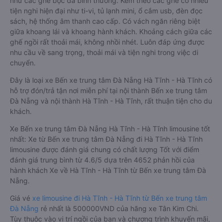
như các ghế bọc da bình thường. Kèm theo các ghế có nhiều
tiện nghi hiện đại như ti-vi, tủ lạnh mini, ổ cắm usb, đèn đọc
sách, hệ thống âm thanh cao cấp. Có vách ngăn riêng biệt
giữa khoang lái và khoang hành khách. Khoảng cách giữa các
ghế ngồi rất thoải mái, không nhồi nhét. Luôn đáp ứng được
nhu cầu về sang trọng, thoải mái và tiện nghi trong việc di
chuyển.
Đây là loại xe Bến xe trung tâm Đà Nẵng Hà Tĩnh - Hà Tĩnh có
hỗ trợ đón/trả tận nơi miễn phí tại nội thành Bến xe trung tâm
Đà Nẵng và nội thành Hà Tĩnh - Hà Tĩnh, rất thuận tiện cho du
khách.
Xe Bến xe trung tâm Đà Nẵng Hà Tĩnh - Hà Tĩnh limousine tốt
nhất: Xe từ Bến xe trung tâm Đà Nẵng đi Hà Tĩnh - Hà Tĩnh
limousine được đánh giá chung có chất lượng Tốt với điểm
đánh giá trung bình từ 4.6/5 dựa trên 4652 phản hồi của
hành khách Xe về Hà Tĩnh - Hà Tĩnh từ Bến xe trung tâm Đà
Nẵng.
Giá vé
xe limousine đi Hà Tĩnh - Hà Tĩnh từ Bến xe trung tâm
Đà Nẵng
rẻ nhất là 500000VND của hãng xe Tân Kim Chi.
Tùy thuộc vào vị trí ngồi của bạn và chương trình khuyến mãi,