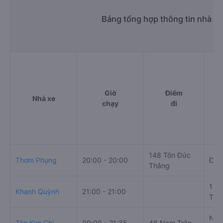
Bảng tổng hợp thông tin nhà xe
Giờ
Điểm
Nhà xe
chạy
đi
148 Tôn Đức
Thơm Phụng
20:00 - 20:00
Đườ
Thắng
13 V
Khanh Quỳnh
21:00 - 21:00
Tĩnh
Ngã
Tân Kim Chi
09:00 - 21:35
46 Nam Trân