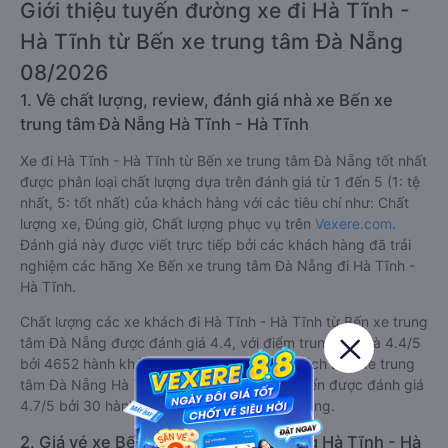
Giới thiệu tuyến đường xe đi Hà Tĩnh -
Hà Tĩnh từ Bến xe trung tâm Đà Nẵng
08/2026
1. Về chất lượng, review, đánh giá nhà xe Bến xe
trung tâm Đà Nẵng Hà Tĩnh - Hà Tĩnh
Xe đi Hà Tĩnh - Hà Tĩnh từ Bến xe trung tâm Đà Nẵng tốt nhất
được phân loại chất lượng dựa trên đánh giá từ 1 đến 5 (1: tệ
nhất, 5: tốt nhất) của khách hàng với các tiêu chí như: Chất
lượng xe, Đúng giờ, Chất lượng phục vụ trên
Vexere.com
.
Đánh giá này được viết trực tiếp bởi các khách hàng đã trải
nghiệm các hãng Xe Bến xe trung tâm Đà Nẵng đi Hà Tĩnh -
Hà Tĩnh.
Chất lượng các xe khách đi Hà Tĩnh - Hà Tĩnh từ Bến xe trung
tâm Đà Nẵng được đánh giá 4.4, với điểm trung bình là 4.4/5
bởi 4652 hành khách. Trong đó hãng xe khách Bến xe trung
tâm Đà Nẵng Hà Tĩnh - Hà Tĩnh tốt nhất tuyến được đánh giá
4.7/5 bởi 30 hành khách là nhà xe Thơm Phụng.
2. Giá vé xe Bến xe trung tâm Đà Nẵng Hà Tĩnh - Hà