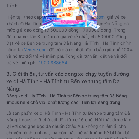
Tĩnh
Hiện tại, theo cập nhật mới nhất của
Vexere.com
, giá vé xe
khách đi Hà Tĩnh - Hà Tĩnh từ Bến xe trung tâm Đà Nẵng có
mức giá dao động từ 500000 đồng - 700000 đồng. Trong
đó, nhà xe Tân Kim Chi có giá vé rẻ nhất, chỉ 500000 đồng.
Đặt vé xe Bến xe trung tâm Đà Nẵng Hà Tĩnh - Hà Tĩnh chính
hãng tại
Vexere.com
để có giá rẻ nhất, đảm bảo giữ chỗ 100%
và hỗ trợ đổi trả vé miễn phí. Tổng đài tư vấn, đặt vé và đổi
trả vé miễn phí:
1900 888684
.
3. Giới thiệu, tư vấn các dòng xe chạy tuyến đường
xe đi Hà Tĩnh - Hà Tĩnh từ Bến xe trung tâm Đà
Nẵng:
Dòng xe đi Hà Tĩnh - Hà Tĩnh từ Bến xe trung tâm Đà Nẵng
limousine 9 chỗ vip, chất lượng cao: Tiện lợi, sang trọng
Là sản phẩm xe đi Hà Tĩnh - Hà Tĩnh từ Bến xe trung tâm Đà
Nẵng limousine 9 chỗ cải tiến từ xe 16 chỗ. Nội thất được làm
lại với các ghế bọc da chuẩn Châu Âu, không chỉ êm ái cho
chuyến hành trình xa, mà còn mát mẻ và không hề bị hầm bí