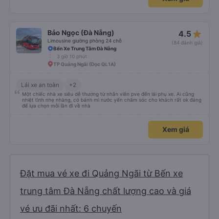
star_rate
Bảo Ngọc (Đà Nẵng)
4.5
Limousine giường phòng 24 chỗ
(84 đánh giá)
Bến Xe Trung Tâm Đà Nẵng
3 giờ 10 phút
TP Quảng Ngãi (Dọc QL1A)
Lái xe an toàn
+2
Một chiếc nhà xe siêu dễ thương từ nhân viên pve đến lái phụ xe. Ai cũng
nhiệt tình nhẹ nhàng, có bánh mì nước yến chăm sóc cho khách rất ok đáng
để lựa chọn mỗi lần đi về nhà
Xem giá
Đặt mua vé xe đi Quảng Ngãi từ Bến xe
trung tâm Đà Nẵng chất lượng cao và giá
vé ưu đãi nhất: 6 chuyến