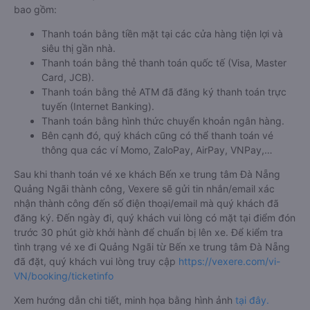
bao gồm:
Thanh toán bằng tiền mặt tại các cửa hàng tiện lợi và
siêu thị gần nhà.
Thanh toán bằng thẻ thanh toán quốc tế (Visa, Master
Card, JCB).
Thanh toán bằng thẻ ATM đã đăng ký thanh toán trực
tuyến (Internet Banking).
Thanh toán bằng hình thức chuyển khoản ngân hàng.
Bên cạnh đó, quý khách cũng có thể thanh toán vé
thông qua các ví Momo, ZaloPay, AirPay, VNPay,…
Sau khi thanh toán vé xe khách Bến xe trung tâm Đà Nẵng
Quảng Ngãi thành công, Vexere sẽ gửi tin nhắn/email xác
nhận thành công đến số điện thoại/email mà quý khách đã
đăng ký. Đến ngày đi, quý khách vui lòng có mặt tại điểm đón
trước 30 phút giờ khởi hành để chuẩn bị lên xe. Để kiểm tra
tình trạng vé xe đi Quảng Ngãi từ Bến xe trung tâm Đà Nẵng
đã đặt, quý khách vui lòng truy cập
https://vexere.com/vi-
VN/booking/ticketinfo
Xem hướng dẫn chi tiết, minh họa bằng hình ảnh
tại đây.