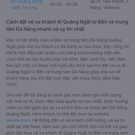
Tân Quang Dũng
QL1A, Hoà Phước, Hòa
00:28 - 00:28
- Mến Thương
Nẵng, Vietnam
Cách đặt vé xe khách đi Quảng Ngãi từ Bến xe trung
tâm Đà Nẵng nhanh và uy tín nhất
Việc có rất nhiều nhà xe Bến xe trung tâm Đà Nẵng Quảng
Ngãi giúp cho du khách có đa dạng sự lựa chọn. Đây cũng có
thể là một điều bất lợi làm cho hàng khách không biết nên
chọn nhà xe nào là phù hợp với mình. Bên cạnh đó, việc đảm
bảo giữ chỗ, có được chỗ ngồi yêu thích sau khi đặt vé xe đi
Quảng Ngãi từ Bến xe trung tâm Đà Nẵng giữa nhà xe với
khách hàng sau khi đặt trực tiếp vẫn chưa được đảm bảo
100%.
Cho nên để dễ dàng so sánh giá, xem đánh giá chất lượng
các nhà xe đi, được đảm bảo quyền lợi cao nhất, được hưởng
nhiều ưu đãi giảm giá vé xe khách Bến xe trung tâm Đà Nẵng
Quảng Ngãi, hành khách có thể đặt mua tại website
Vexere.com
- Hệ thống đặt vé xe khách chất lượng, và uy tín
nhất tại Việt Nam, đảm bảo giữ chỗ 100%. Đối với bất cứ giao
dịch đặt mua vé xe khách đi Quảng Ngãi từ Bến xe trung tâm