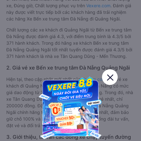
xe, Đúng giờ, Chất lượng phục vụ trên
Vexere.com
. Đánh giá
này được viết trực tiếp bởi các khách hàng đã trải nghiệm
các hãng Xe Bến xe trung tâm Đà Nẵng đi Quảng Ngãi.
Chất lượng các xe khách đi Quảng Ngãi từ Bến xe trung tâm
Đà Nẵng được đánh giá 4.3, với điểm trung bình là 4.3/5 bởi
371 hành khách. Trong đó hãng xe khách Bến xe trung tâm
Đà Nẵng Quảng Ngãi tốt nhất tuyến được đánh giá 4.3/5 bởi
371 hành khách là nhà xe Tân Quang Dũng - Mến Thương.
2. Giá vé xe Bến xe trung tâm Đà Nẵng Quảng Ngãi
Hiện tại, theo cập nhật mới nhất của
Vexere.com
, giá vé xe
khách đi Quảng Ngãi từ Bến xe trung tâm Đà Nẵng có mức
giá dao động từ 200000 đồng - 220000 đồng. Trong đó, nhà
xe Tân Quang Dũng - Mến Thương có giá vé rẻ nhất, chỉ
200000 đồng. Đặt vé xe Bến xe trung tâm Đà Nẵng Quảng
Ngãi chính hãng tại
Vexere.com
để có giá rẻ nhất, đảm bảo
giữ chỗ 100% và hỗ trợ đổi trả vé miễn phí. Tổng đài tư vấn,
đặt vé và đổi trả vé miễn phí:
1900 888684
.
3. Giới thiệu, tư vấn các dòng xe chạy tuyến đường