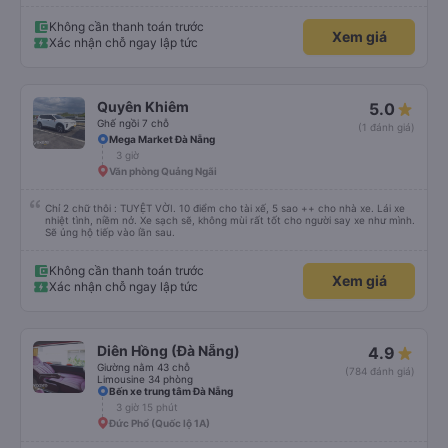
Không cần thanh toán trước
Xem giá
Xác nhận chỗ ngay lập tức
Quyên Khiêm
5.0
Ghế ngồi 7 chỗ
(1 đánh giá)
Mega Market Đà Nẵng
3 giờ
Văn phòng Quảng Ngãi
Chỉ 2 chữ thôi : TUYỆT VỜI. 10 điểm cho tài xế, 5 sao ++ cho nhà xe. Lái xe
nhiệt tình, niềm nở. Xe sạch sẽ, không mùi rất tốt cho người say xe như mình.
Sẽ ủng hộ tiếp vào lần sau.
Không cần thanh toán trước
Xem giá
Xác nhận chỗ ngay lập tức
Diên Hồng (Đà Nẵng)
4.9
Giường nằm 43 chỗ
(784 đánh giá)
Limousine 34 phòng
Bến xe trung tâm Đà Nẵng
3 giờ 15 phút
Đức Phổ (Quốc lộ 1A)