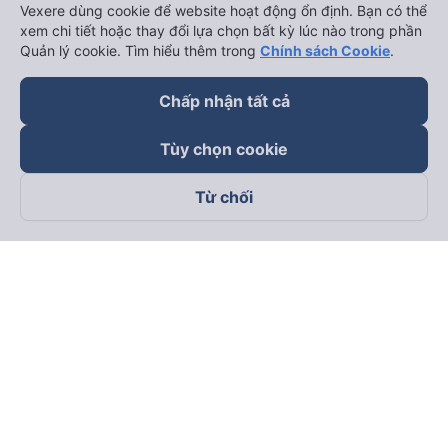
Vexere dùng cookie để website hoạt động ổn định. Bạn có thể
xem chi tiết hoặc thay đổi lựa chọn bất kỳ lúc nào trong phần
Quản lý cookie. Tìm hiểu thêm trong
Chính sách Cookie
.
Chấp nhận tất cả
Tùy chọn cookie
Từ chối
Theo dõi chúng tôi trên
Facebook
Tiktok
Youtube
Công ty TNHH Thương Mại Dịch Vụ Vexere
Địa chỉ đăng ký kinh doanh: 8C Chữ Đồng Tử, Phường Tân
Sơn Nhất, TP. Hồ Chí Minh, Việt Nam
Địa chỉ
:
Lầu 2, toà nhà H3 Circo Hoàng Diệu, 384 Hoàng Diệu,
Phường Khánh Hội, TP Hồ Chí Minh, Việt Nam
Tầng 3, toà nhà 101 Láng Hạ, 101 Láng Hạ, Phường Láng, TP.