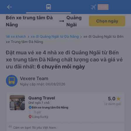
arrow_back
Tải app Vexere ngay!
Tải app Vexere
-30k
Mở app
Mở app
Nhận ưu đãi thành viên độc
-30k/ghế khi đặt vé máy bay qua
quyền
app
Bến xe trung tâm Đà
Quảng
Chọn ngày
Nẵng
Ngãi
Vé xe khách
xe đi Quảng Ngãi từ Đà Nẵng
xe đi Quảng Ngãi từ Bến
xe Trung tâm Đà Nẵng
Đặt mua vé xe 4 nhà xe đi Quảng Ngãi từ Bến
xe trung tâm Đà Nẵng chất lượng cao và giá vé
ưu đãi nhất
: 6 chuyến mỗi ngày
Vexere Team
Ngày cập nhật: 06/08/2026
Quang Travel
5.0
Ghế ngồi 7 chỗ
(2 đánh giá)
Bến xe trung tâm Đà Nẵng
3 giờ
Cảng Sa Kỳ
Cảm ơn bạn! Tôi yêu Việt Nam.