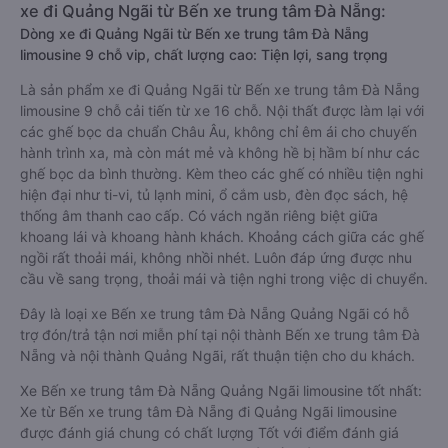
xe đi Quảng Ngãi từ Bến xe trung tâm Đà Nẵng:
Dòng xe đi Quảng Ngãi từ Bến xe trung tâm Đà Nẵng
limousine 9 chỗ vip, chất lượng cao: Tiện lợi, sang trọng
Là sản phẩm xe đi Quảng Ngãi từ Bến xe trung tâm Đà Nẵng
limousine 9 chỗ cải tiến từ xe 16 chỗ. Nội thất được làm lại với
các ghế bọc da chuẩn Châu Âu, không chỉ êm ái cho chuyến
hành trình xa, mà còn mát mẻ và không hề bị hầm bí như các
ghế bọc da bình thường. Kèm theo các ghế có nhiều tiện nghi
hiện đại như ti-vi, tủ lạnh mini, ổ cắm usb, đèn đọc sách, hệ
thống âm thanh cao cấp. Có vách ngăn riêng biệt giữa
khoang lái và khoang hành khách. Khoảng cách giữa các ghế
ngồi rất thoải mái, không nhồi nhét. Luôn đáp ứng được nhu
cầu về sang trọng, thoải mái và tiện nghi trong việc di chuyển.
Đây là loại xe Bến xe trung tâm Đà Nẵng Quảng Ngãi có hỗ
trợ đón/trả tận nơi miễn phí tại nội thành Bến xe trung tâm Đà
Nẵng và nội thành Quảng Ngãi, rất thuận tiện cho du khách.
Xe Bến xe trung tâm Đà Nẵng Quảng Ngãi limousine tốt nhất:
Xe từ Bến xe trung tâm Đà Nẵng đi Quảng Ngãi limousine
được đánh giá chung có chất lượng Tốt với điểm đánh giá