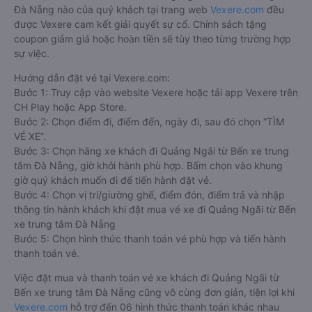
Đà Nẵng nào của quý khách tại trang web
Vexere.com
đều
được Vexere cam kết giải quyết sự cố. Chính sách tặng
coupon giảm giá hoặc hoàn tiền sẽ tùy theo từng trường hợp
sự việc.
Hướng dẫn đặt vé tại Vexere.com:
Bước 1: Truy cập vào website Vexere hoặc tải app Vexere trên
CH Play hoặc App Store.
Bước 2: Chọn điểm đi, điểm đến, ngày đi, sau đó chọn “TÌM
VÉ XE”.
Bước 3: Chọn hãng xe khách đi Quảng Ngãi từ Bến xe trung
tâm Đà Nẵng, giờ khởi hành phù hợp. Bấm chọn vào khung
giờ quý khách muốn đi để tiến hành đặt vé.
Bước 4: Chọn vị trí/giường ghế, điểm đón, điểm trả và nhập
thông tin hành khách khi đặt mua vé xe đi Quảng Ngãi từ Bến
xe trung tâm Đà Nẵng
Bước 5: Chọn hình thức thanh toán vé phù hợp và tiến hành
thanh toán vé.
Việc đặt mua và thanh toán vé xe khách đi Quảng Ngãi từ
Bến xe trung tâm Đà Nẵng cũng vô cùng đơn giản, tiện lợi khi
Vexere.com
hỗ trợ đến 06 hình thức thanh toán khác nhau