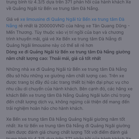
trung bình từ 4.3/5 dựa trên 371 phản hồi của hành khách Xe
về Quảng Ngãi từ Bến xe trung tâm Đà Nẵng.
Giá vé
xe limousine đi Quảng Ngãi từ Bến xe trung tâm Đà
Nẵng
rẻ nhất là 200000VND của hãng xe Tân Quang Dũng -
Mến Thương. Tùy thuộc vào vị trí ngồi của bạn và chương
trình khuyến mãi, giá vé Xe Bến xe trung tâm Đà Nẵng đi
Quảng Ngãi limousine này có thể sẽ rẻ hơn
Dòng xe đi Quảng Ngãi từ Bến xe trung tâm Đà Nẵng giường
nằm chất lượng cao: Thoải mái, giá cả tốt nhất
Những nhà xe đi Quảng Ngãi từ Bến xe trung tâm Đà Nẵng
đều sở hữu những xe giường nằm chất lượng cao. Trên xe
được trang bị đầy đủ các trang thiết bị hiện đại phục vụ cho
nhu cầu di chuyển của hành khách. Bên cạnh đó, các hãng xe
khách Bến xe trung tâm Đà Nẵng Quảng Ngãi luôn chú trọng
đến chất lượng dịch vụ, không ngừng cải thiện để mang đến
trải nghiệm hoàn hảo cho hành khách.
Xe Bến xe trung tâm Đà Nẵng Quảng Ngãi giường nằm tốt
nhất: Xe từ Bến xe trung tâm Đà Nẵng đi Quảng Ngãi giường
nằm được đánh giá chung chất lượng Tốt với điểm đánh giá
trung bình từ 4.3/5 dựa trên 371 phản hồi của hành khách Xe