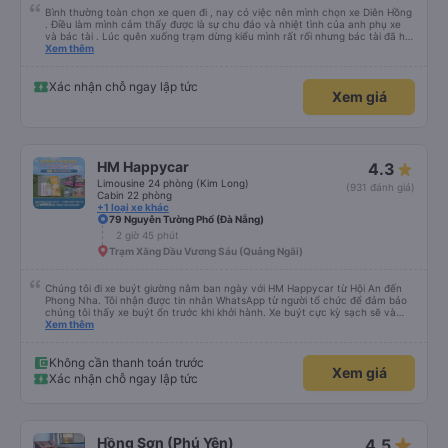
Bình thường toàn chọn xe quen đi , nay có việc nên mình chọn xe Diên Hồng
. Điều làm mình cảm thấy được là sự chu đáo và nhiệt tình của anh phụ xe
và bác tài . Lúc quên xuống trạm dừng kiểu mình rất rối nhưng bác tài đã hỗ
trợ mình về tận nhà . 10 điểm chất lượng 🥰
Xem thêm
Xác nhận chỗ ngay lập tức
Xem giá
HM Happycar
4.3
Limousine 24 phòng (Kim Long)
(931 đánh giá)
Cabin 22 phòng
+1 loại xe khác
79 Nguyễn Tường Phổ (Đà Nẵng)
2 giờ 45 phút
Trạm Xăng Dầu Vương Sáu (Quảng Ngãi)
Chúng tôi đi xe buýt giường nằm ban ngày với HM Happycar từ Hội An đến
Phong Nha. Tôi nhận được tin nhắn WhatsApp từ người tổ chức để đảm bảo
chúng tôi thấy xe buýt ổn trước khi khởi hành. Xe buýt cực kỳ sạch sẽ và
trong tình trạng tuyệt vời. Các khoang giường nhỏ riêng tư và nằm phẳng
Xem thêm
hoàn toàn, hoặc bạn có thể đặt chúng ở vị trí ngả một phần. Tôi cao
5&#39;4&quot; và có thể nằm duỗi thẳng hoàn toàn, bạn tôi cao
5&#39;9&quot; và có thể làm như vậy với bàn chân cong. Có một cổng USB,
Không cần thanh toán trước
Xem giá
đèn và lỗ thông hơi. Việc lái xe rất an toàn và có hai tài xế thay phiên nhau
Xác nhận chỗ ngay lập tức
giúp chúng tôi cũng cảm thấy an toàn. Chúng tôi dừng lại 3 lần để đi vệ sinh.
Sau khi được thả xuống và tiếp tục ngày của mình, chúng tôi nhận ra rằng
mình đã quên nút tai nghe trên xe buýt. Tôi nhắn tin cho họ qua WhatsApp
và họ trả lời ngay lập tức rằng họ sẽ yêu cầu nhân viên dọn phòng của họ.
Họ đã tìm thấy chúng và sắp xếp một nhà trọ gần đó để chúng tôi trả lại
star_rate
Hồng Sơn (Phú Yên)
4.5
chúng để chúng tôi có thể đến đón bất cứ lúc nào thuận tiện. Nhìn chung