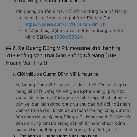
tâm Đà Nẵng đi Sài Gòn Tân Kim Chi
Văn phòng xe Tân Kim Chi ở Bến xe trung tâm Đà Nẵng:
Xem địa chỉ văn phòng nhà xe Tân Kim Chi:
https://vexere.com/vi-VN/xe-tan-kim-chi
Số điện thoại đặt mua vé xe Bến xe trung tâm Đà
Nẵng Sài Gòn:
1900 888684
🚌 2. Xe Quang Dũng VIP Limousine khởi hành tại
70B Hoàng Văn Thái (Văn Phòng Đà Nẵng (70B
Hoàng Văn Thái))
a. Giới thiệu xe Quang Dũng VIP Limousine
Xe Quang Dũng VIP Limousine được biết đến là hãng xe
mang lại chất lượng tốt với giá cả phải chăng, phù hợp
với túi tiền của mọi đối tượng khách hàng. Khi di chuyển
trên xe, bạn luôn được phục vụ chu đáo bởi đội ngũ nhân
viên và tài xế điều khiển xe an toàn trên mọi cung đường.
Bên cạnh đó, xe Quang Dũng VIP Limousine đi Sài Gòn từ
Bến xe trung tâm Đà Nẵng còn khiến hành khách đánh
giá cao bởi hệ thống xe chất lượng, đầy đủ tiện ích.
b. Hình ảnh xe Quang Dũng VIP Limousine