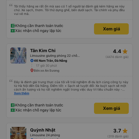
Tôi thấy hãng xe rất ổn mà sao có 1 số người lại đánh giá kém hãng xe này
chứ. Xe sạch, thơm. Tôi thử dựng ghế, bên dưới sạch. Tài chính và phụ đều
vui vẻ mà.
Không cần thanh toán trước
Xem giá
Xác nhận chỗ ngay lập tức
star_rate
Tân Kim Chi
4.4
Limousine giường phòng 22 chỗ (CABIN) (WC)
(4474 đánh giá)
46 Nam Trân, Đà Nẵng
17 giờ 30 phút
Bến xe An Sương
Đây là đánh giá trung thực của tôi về trải nghiệm đi du lịch cùng công ty này
từ Hà Nội đến Đà Nẵng. Điểm tốt: • Sạch sẽ tuyệt đối: Xe buýt sạch sẽ một
cách ấn tượng và họ rất nghiêm ngặt trong việc duy trì tiêu chuẩn này -
không được phép ăn trên xe. Đây là lần đầu tiên tôi thấy sự chú trọng đến
Xem thêm
vấn đề sạch sẽ như vậy ở Việt Nam. Mọi thứ bên trong xe buýt đều trông
mới và sạch sẽ. • WiFi đáng tin cậy: WiFi trên xe hoạt động hoàn hảo trong
suốt chuyến đi. • Tùy chọn sạc: Có sẵn cổng sạc USB và USB-C, đây cũng
Không cần thanh toán trước
Xem giá
là lần đầu tiên tôi thấy. • Môi trường yên tĩnh và thanh bình: Họ không bật
Xác nhận chỗ ngay lập tức
đèn không cần thiết hoặc bật nhạc lớn, giúp tôi dễ dàng thư giãn và ngủ
trong suốt hành trình. • Dừng vệ sinh thường xuyên: Họ lên lịch dừng thường
xuyên, tạo sự thuận tiện cho mọi người. Điểm chưa tốt: • Thay đổi địa điểm
đón vào phút chót: Vài giờ trước khi khởi hành, họ thông báo với tôi rằng
điểm đón đã được thay đổi sang một địa điểm xa hơn khoảng 30 phút. Tuy
star_rate
Quỳnh Nhật
3.7
nhiên, họ đã đền bù cho tôi 100.000 VND, tôi thấy công bằng. • Tài xế không
thân thiện: Tài xế không thực sự thân thiện hoặc hữu ích, nhưng không đến
Limousine 24 phòng
(319 đánh giá)
mức không thể chịu nổi. • Xe buýt quá đông ở Đà Nẵng: Khi chúng tôi