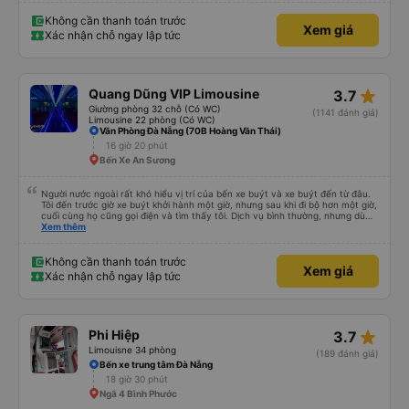
Không cần thanh toán trước
Xem giá
Xác nhận chỗ ngay lập tức
star_rate
Quang Dũng VIP Limousine
3.7
Giường phòng 32 chỗ (Có WC)
(1141 đánh giá)
Limousine 22 phòng (Có WC)
Văn Phòng Đà Nẵng (70B Hoàng Văn Thái)
16 giờ 20 phút
Bến Xe An Sương
Người nước ngoài rất khó hiểu vị trí của bến xe buýt và xe buýt đến từ đâu.
Tôi đến trước giờ xe buýt khởi hành một giờ, nhưng sau khi đi bộ hơn một giờ,
cuối cùng họ cũng gọi điện và tìm thấy tôi. Dịch vụ bình thường, nhưng dù
sao thì tôi ngủ ngon hơn ở khách sạn vì tôi rất thoải mái. Sẽ tuyệt hơn nếu
Xem thêm
tiếng còi xe bớt to hơn. Nhưng tôi thích nó nên tôi cho điểm tối đa. Cảm ơn
bạn rất nhiều.
Không cần thanh toán trước
Xem giá
Xác nhận chỗ ngay lập tức
star_rate
Phi Hiệp
3.7
Limouisne 34 phòng
(189 đánh giá)
Bến xe trung tâm Đà Nẵng
18 giờ 30 phút
Ngã 4 Bình Phước