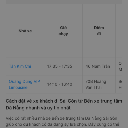
Giờ
Điểm
Nhà xe
chạy
đi
QL22
Tân Kim Chi
17:35 - 17:35
46 Nam Trân
Minh
Quang Dũng VIP
70B Hoàng
Bến 
14:10 - 16:40
Limousine
Văn Thái
Hóc 
Cách đặt vé xe khách đi Sài Gòn từ Bến xe trung tâm
Đà Nẵng nhanh và uy tín nhất
Việc có rất nhiều nhà xe Bến xe trung tâm Đà Nẵng Sài Gòn
giúp cho du khách có đa dạng sự lựa chọn. Đây cũng có thể