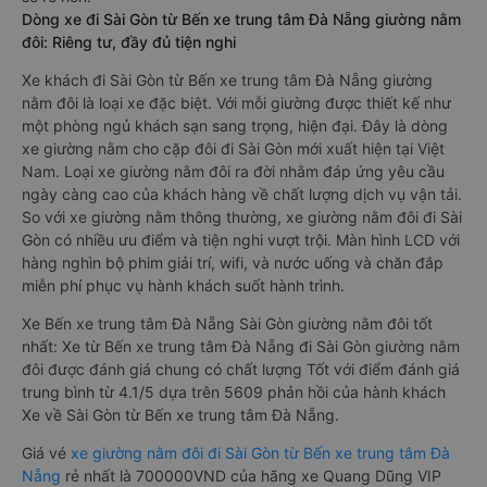
Dòng xe đi Sài Gòn từ Bến xe trung tâm Đà Nẵng giường nằm
đôi: Riêng tư, đầy đủ tiện nghi
Xe khách đi Sài Gòn từ Bến xe trung tâm Đà Nẵng giường
nằm đôi là loại xe đặc biệt. Với mỗi giường được thiết kế như
một phòng ngủ khách sạn sang trọng, hiện đại. Đây là dòng
xe giường nằm cho cặp đôi đi Sài Gòn mới xuất hiện tại Việt
Nam. Loại xe giường nằm đôi ra đời nhằm đáp ứng yêu cầu
ngày càng cao của khách hàng về chất lượng dịch vụ vận tải.
So với xe giường nằm thông thường, xe giường nằm đôi đi Sài
Gòn có nhiều ưu điểm và tiện nghi vượt trội. Màn hình LCD với
hàng nghìn bộ phim giải trí, wifi, và nước uống và chăn đắp
miễn phí phục vụ hành khách suốt hành trình.
Xe Bến xe trung tâm Đà Nẵng Sài Gòn giường nằm đôi tốt
nhất: Xe từ Bến xe trung tâm Đà Nẵng đi Sài Gòn giường nằm
đôi được đánh giá chung có chất lượng Tốt với điểm đánh giá
trung bình từ 4.1/5 dựa trên 5609 phản hồi của hành khách
Xe về Sài Gòn từ Bến xe trung tâm Đà Nẵng.
Giá vé
xe giường nằm đôi đi Sài Gòn từ Bến xe trung tâm Đà
Nẵng
rẻ nhất là 700000VND của hãng xe Quang Dũng VIP