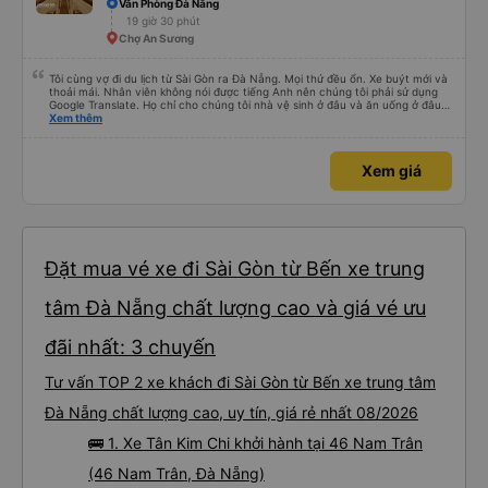
Văn Phòng Đà Nẵng
chuyển sang xe buýt khác để đến khách sạn của mình ở Đà Nẵng, xe quá
19 giờ 30 phút
đông và tôi phải ngồi trên một chiếc ghế nhựa ở lối đi giữa, điều này không lý
tưởng. Nhìn chung: Mặc dù có một vài bất tiện nhỏ, tôi đã có trải nghiệm
Chợ An Sương
tích cực với công ty này. Đây là dịch vụ xe buýt tốt nhất mà tôi từng sử
dụng ở Việt Nam. Sự sạch sẽ, thoải mái và yên tĩnh tạo nên sự khác biệt
đáng kể và tôi sẽ giới thiệu dịch vụ này cho bất kỳ ai đi tuyến đường này.
Tôi cùng vợ đi du lịch từ Sài Gòn ra Đà Nẵng. Mọi thứ đều ổn. Xe buýt mới và
thoải mái. Nhân viên không nói được tiếng Anh nên chúng tôi phải sử dụng
Google Translate. Họ chỉ cho chúng tôi nhà vệ sinh ở đâu và ăn uống ở đâu.
Xe buýt dừng 4 lần trong chuyến đi 16 giờ của chúng tôi. Chúng tôi đến sớm
Xem thêm
hơn dự kiến 3 tiếng. Trải nghiệm đích thực :). Vấn đề chính là công ty đã thay
đổi điểm đón của chúng tôi. Họ gọi cho chúng tôi cả buổi sáng để thông báo
nhưng chúng tôi không hiểu được tiếng Việt. Người quản lý trong khách sạn
Xem giá
của chúng tôi đã giúp đỡ chúng tôi.
Đặt mua vé xe đi Sài Gòn từ Bến xe trung
tâm Đà Nẵng chất lượng cao và giá vé ưu
đãi nhất: 3 chuyến
Tư vấn TOP 2 xe khách đi Sài Gòn từ Bến xe trung tâm
Đà Nẵng chất lượng cao, uy tín, giá rẻ nhất 08/2026
🚌 1. Xe Tân Kim Chi khởi hành tại 46 Nam Trân
(46 Nam Trân, Đà Nẵng)