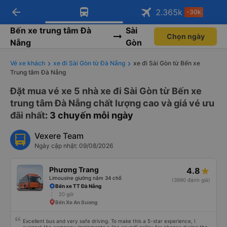
arrow_back
Tải app Vexere ngay!
Tải app Vexere
2.365
k
-30k
Mở app
Mở app
Nhận ưu đãi thành viên độc
-30k/ghế khi đặt vé máy bay qua
quyền
app
Bến xe trung tâm Đà
Sài
Chọn ngày
Nẵng
Gòn
Vé xe khách
xe đi Sài Gòn từ Đà Nẵng
xe đi Sài Gòn từ Bến xe
Trung tâm Đà Nẵng
Đặt mua vé xe 5 nhà xe đi Sài Gòn từ Bến xe
trung tâm Đà Nẵng chất lượng cao và giá vé ưu
đãi nhất
: 3 chuyến mỗi ngày
Vexere Team
Ngày cập nhật: 09/08/2026
Phương Trang
4.8
Limousine giường nằm 34 chỗ
(3990 đánh giá)
Bến xe TT Đà Nẵng
20 giờ
Bến Xe An Sương
Excellent bus and very safe driving. To make this a 5-star experience, I