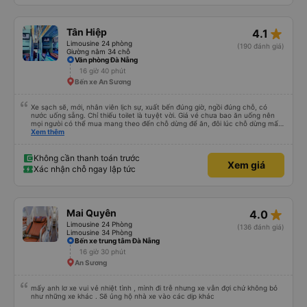
star_rate
Tân Hiệp
4.1
Limousine 24 phòng
(190 đánh giá)
Giường nằm 34 chỗ
Văn phòng Đà Nẵng
16 giờ 40 phút
Bến xe An Sương
Xe sạch sẽ, mới, nhân viên lịch sự, xuất bến đúng giờ, ngồi đúng chỗ, có
nước uống sẵng. Chỉ thiếu toilet là tuyệt vời. Giá vé chưa bao ăn uống nên
mọi ngưòi có thể mua mang theo đến chỗ dừng để ăn, đôi lúc chỗ dừng mấy
món bạn ko thích hoặc giá cả hơi cao! Còn lại nhà xe rất ok, nên đi.
Xem thêm
Không cần thanh toán trước
Xem giá
Xác nhận chỗ ngay lập tức
star_rate
Mai Quyên
4.0
Limousine 24 Phòng
(136 đánh giá)
Limousine 34 Phòng
Bến xe trung tâm Đà Nẵng
16 giờ 30 phút
An Sương
mấy anh lơ xe vui vẻ nhiệt tình , mình đi trễ nhưng xe vẫn đợi chứ không bỏ
như những xe khác . Sẽ ủng hộ nhà xe vào các dịp khác