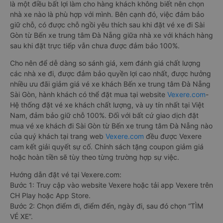
là một điều bất lợi làm cho hàng khách không biết nên chọn
nhà xe nào là phù hợp với mình. Bên cạnh đó, việc đảm bảo
giữ chỗ, có được chỗ ngồi yêu thích sau khi đặt vé xe đi Sài
Gòn từ Bến xe trung tâm Đà Nẵng giữa nhà xe với khách hàng
sau khi đặt trực tiếp vẫn chưa được đảm bảo 100%.
Cho nên để dễ dàng so sánh giá, xem đánh giá chất lượng
các nhà xe đi, được đảm bảo quyền lợi cao nhất, được hưởng
nhiều ưu đãi giảm giá vé xe khách Bến xe trung tâm Đà Nẵng
Sài Gòn, hành khách có thể đặt mua tại website
Vexere.com
-
Hệ thống đặt vé xe khách chất lượng, và uy tín nhất tại Việt
Nam, đảm bảo giữ chỗ 100%. Đối với bất cứ giao dịch đặt
mua vé xe khách đi Sài Gòn từ Bến xe trung tâm Đà Nẵng nào
của quý khách tại trang web
Vexere.com
đều được Vexere
cam kết giải quyết sự cố. Chính sách tặng coupon giảm giá
hoặc hoàn tiền sẽ tùy theo từng trường hợp sự việc.
Hướng dẫn đặt vé tại Vexere.com:
Bước 1: Truy cập vào website Vexere hoặc tải app Vexere trên
CH Play hoặc App Store.
Bước 2: Chọn điểm đi, điểm đến, ngày đi, sau đó chọn “TÌM
VÉ XE”.