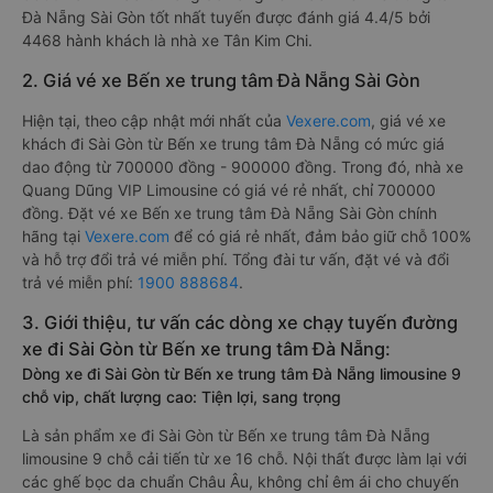
Đà Nẵng Sài Gòn tốt nhất tuyến được đánh giá 4.4/5 bởi
4468 hành khách là nhà xe Tân Kim Chi.
2. Giá vé xe Bến xe trung tâm Đà Nẵng Sài Gòn
Hiện tại, theo cập nhật mới nhất của
Vexere.com
, giá vé xe
khách đi Sài Gòn từ Bến xe trung tâm Đà Nẵng có mức giá
dao động từ 700000 đồng - 900000 đồng. Trong đó, nhà xe
Quang Dũng VIP Limousine có giá vé rẻ nhất, chỉ 700000
đồng. Đặt vé xe Bến xe trung tâm Đà Nẵng Sài Gòn chính
hãng tại
Vexere.com
để có giá rẻ nhất, đảm bảo giữ chỗ 100%
và hỗ trợ đổi trả vé miễn phí. Tổng đài tư vấn, đặt vé và đổi
trả vé miễn phí:
1900 888684
.
3. Giới thiệu, tư vấn các dòng xe chạy tuyến đường
xe đi Sài Gòn từ Bến xe trung tâm Đà Nẵng:
Dòng xe đi Sài Gòn từ Bến xe trung tâm Đà Nẵng limousine 9
chỗ vip, chất lượng cao: Tiện lợi, sang trọng
Là sản phẩm xe đi Sài Gòn từ Bến xe trung tâm Đà Nẵng
limousine 9 chỗ cải tiến từ xe 16 chỗ. Nội thất được làm lại với
các ghế bọc da chuẩn Châu Âu, không chỉ êm ái cho chuyến