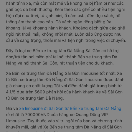
hành trình xa, mà còn mát mẻ và không hề bị hầm bí như các
ghế bọc da bình thường. Kèm theo các ghế có nhiều tiện nghi
hiện đại như ti-vi, tủ lạnh mini, ổ cắm usb, đèn đọc sách, hệ
thống âm thanh cao cấp. Có vách ngăn riêng biệt giữa
khoang lái và khoang hành khách. Khoảng cách giữa các ghế
ngồi rất thoải mái, không nhồi nhét. Luôn đáp ứng được nhu
cầu về sang trọng, thoải mái và tiện nghi trong việc di chuyển.
Đây là loại xe Bến xe trung tâm Đà Nẵng Sài Gòn có hỗ trợ
đón/trả tận nơi miễn phí tại nội thành Bến xe trung tâm Đà
Nẵng và nội thành Sài Gòn, rất thuận tiện cho du khách.
Xe Bến xe trung tâm Đà Nẵng Sài Gòn limousine tốt nhất: Xe
từ Bến xe trung tâm Đà Nẵng đi Sài Gòn limousine được đánh
giá chung có chất lượng Tốt với điểm đánh giá trung bình từ
4.1/5 dựa trên 5609 phản hồi của hành khách Xe về Sài Gòn
từ Bến xe trung tâm Đà Nẵng.
Giá vé
xe limousine đi Sài Gòn từ Bến xe trung tâm Đà Nẵng
rẻ nhất là 700000VND của hãng xe Quang Dũng VIP
Limousine. Tùy thuộc vào vị trí ngồi của bạn và chương trình
khuyến mãi, giá vé Xe Bến xe trung tâm Đà Nẵng đi Sài Gòn