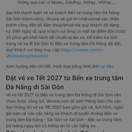
thông qua các ví Momo, ZaloPay, AirPay, VNPay,…
Sau khi thanh toán vé xe khách Bến xe trung tâm Đà Nẵng
Sài Gòn thành công, Vexere sẽ gửi tin nhắn/email xác nhận
thành công đến số điện thoại/email mà quý khách đã đăng
ký. Đến ngày đi, quý khách vui lòng có mặt tại điểm đón trước
30 phút giờ khởi hành để chuẩn bị lên xe. Để kiểm tra tình
trạng vé xe đi Sài Gòn từ Bến xe trung tâm Đà Nẵng đã đặt,
quý khách vui lòng truy cập
https://vexere.com/vi-
VN/booking/ticketinfo
Xem hướng dẫn chi tiết, minh họa bằng hình ảnh
tại đây.
Đặt vé xe Tết 2027 từ Bến xe trung tâm
Đà Nẵng đi Sài Gòn
Vé xe tết 2027 từ Bến xe trung tâm Đà Nẵng đi Sài Gòn vẫn
chưa được công bố. Vexere.com sẽ sớm thông báo cho các
bạn thông tin vé xe Tết 2027 bao gồm giá vé, lịch trình, ngày
giờ bán vé của các hãng xe khách đi tuyến đường Bến xe
trung tâm Đà Nẵng - Sài Gòn và Sài Gòn - Bến xe trung tâm
Đà Nẵng ngay khi có thông tin từ các hãng xe.