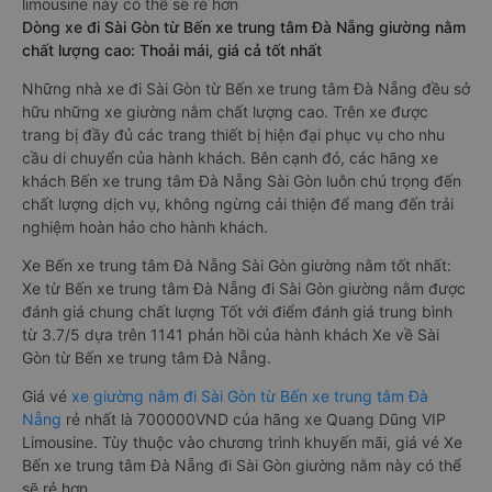
limousine này có thể sẽ rẻ hơn
Dòng xe đi Sài Gòn từ Bến xe trung tâm Đà Nẵng giường nằm
chất lượng cao: Thoải mái, giá cả tốt nhất
Những nhà xe đi Sài Gòn từ Bến xe trung tâm Đà Nẵng đều sở
hữu những xe giường nằm chất lượng cao. Trên xe được
trang bị đầy đủ các trang thiết bị hiện đại phục vụ cho nhu
cầu di chuyển của hành khách. Bên cạnh đó, các hãng xe
khách Bến xe trung tâm Đà Nẵng Sài Gòn luôn chú trọng đến
chất lượng dịch vụ, không ngừng cải thiện để mang đến trải
nghiệm hoàn hảo cho hành khách.
Xe Bến xe trung tâm Đà Nẵng Sài Gòn giường nằm tốt nhất:
Xe từ Bến xe trung tâm Đà Nẵng đi Sài Gòn giường nằm được
đánh giá chung chất lượng Tốt với điểm đánh giá trung bình
từ 3.7/5 dựa trên 1141 phản hồi của hành khách Xe về Sài
Gòn từ Bến xe trung tâm Đà Nẵng.
Giá vé
xe giường nằm đi Sài Gòn từ Bến xe trung tâm Đà
Nẵng
rẻ nhất là 700000VND của hãng xe Quang Dũng VIP
Limousine. Tùy thuộc vào chương trình khuyến mãi, giá vé Xe
Bến xe trung tâm Đà Nẵng đi Sài Gòn giường nằm này có thể
sẽ rẻ hơn.