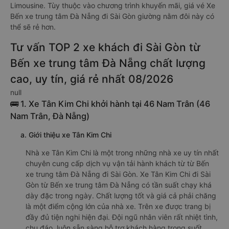
Limousine. Tùy thuộc vào chương trình khuyến mãi, giá vé Xe
Bến xe trung tâm Đà Nẵng đi Sài Gòn giường nằm đôi này có
thể sẽ rẻ hơn.
Tư vấn TOP 2 xe khách đi Sài Gòn từ
Bến xe trung tâm Đà Nẵng chất lượng
cao, uy tín, giá rẻ nhất 08/2026
null
🚌 1. Xe Tân Kim Chi khởi hành tại 46 Nam Trân (46
Nam Trân, Đà Nẵng)
a. Giới thiệu xe Tân Kim Chi
Nhà xe Tân Kim Chi là một trong những nhà xe uy tín nhất
chuyên cung cấp dịch vụ vận tải hành khách từ từ Bến
xe trung tâm Đà Nẵng đi Sài Gòn. Xe Tân Kim Chi đi Sài
Gòn từ Bến xe trung tâm Đà Nẵng có tần suất chạy khá
dày đặc trong ngày. Chất lượng tốt và giá cả phải chăng
là một điểm cộng lớn của nhà xe. Trên xe được trang bị
đầy đủ tiện nghi hiện đại. Đội ngũ nhân viên rất nhiệt tình,
chu đáo, luôn sẵn sàng hỗ trợ khách hàng trong suốt