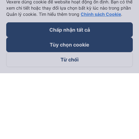
Vexere dùng cookie để website hoạt động ổn định. Bạn có thể
xem chi tiết hoặc thay đổi lựa chọn bất kỳ lúc nào trong phần
Quản lý cookie. Tìm hiểu thêm trong
Chính sách Cookie
.
Chấp nhận tất cả
Tùy chọn cookie
Từ chối
Theo dõi chúng tôi trên
Facebook
Tiktok
Youtube
Công ty TNHH Thương Mại Dịch Vụ Vexere
Địa chỉ đăng ký kinh doanh: 8C Chữ Đồng Tử, Phường Tân
Sơn Nhất, TP. Hồ Chí Minh, Việt Nam
Địa chỉ
:
Lầu 2, toà nhà H3 Circo Hoàng Diệu, 384 Hoàng Diệu,
Phường Khánh Hội, TP Hồ Chí Minh, Việt Nam
Tầng 3, toà nhà 101 Láng Hạ, 101 Láng Hạ, Phường Láng, TP.