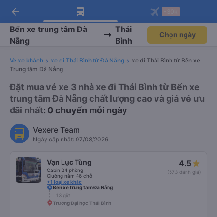
arrow_back
Tải app Vexere ngay!
Tải app Vexere
-30k
Mở app
Mở app
Nhận ưu đãi thành viên độc
-30k/ghế khi đặt vé máy bay qua
quyền
app
Bến xe trung tâm Đà
Thái
Chọn ngày
Nẵng
Bình
Vé xe khách
xe đi Thái Bình từ Đà Nẵng
xe đi Thái Bình từ Bến xe
Trung tâm Đà Nẵng
Đặt mua vé xe 3 nhà xe đi Thái Bình từ Bến xe
trung tâm Đà Nẵng chất lượng cao và giá vé ưu
đãi nhất
: 0 chuyến mỗi ngày
Vexere Team
Ngày cập nhật: 07/08/2026
Vạn Lục Tùng
4.5
Cabin 24 phòng
(573 đánh giá)
Giường nằm 46 chỗ
+1 loại xe khác
Bến xe trung tâm Đà Nẵng
13 giờ
Trường Đại học Thái Bình