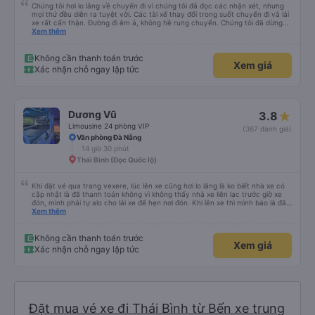
Chúng tôi hơi lo lắng về chuyến đi vì chúng tôi đã đọc các nhận xét, nhưng
mọi thứ đều diễn ra tuyệt vời. Các tài xế thay đổi trong suốt chuyến đi và lái
xe rất cẩn thận. Đường đi êm ả, không hề rung chuyển. Chúng tôi đã dừng
đủ số lần để đi vệ sinh và dừng lại để ăn tối. Nhìn chung, ghế ngồi có thể hơi
Xem thêm
ngắn đối với những người cao trên 180 cm nhưng đó không phải là vấn đề
lớn. Chúng tôi rất thích chuyến đi.
Không cần thanh toán trước
Xem giá
Xác nhận chỗ ngay lập tức
Dương Vũ
3.8
Limousine 24 phòng VIP
(367 đánh giá)
Văn phòng Đà Nẵng
14 giờ 30 phút
Thái Bình (Dọc Quốc lộ)
Khi đặt vé qua trang vexere, lúc lên xe cũng hơi lo lắng là ko biết nhà xe có
cập nhật là đã thanh toán không vì không thấy nhà xe liên lạc trước giờ xe
đón, mình phải tự alo cho lái xe để hẹn nơi đón. Khi lên xe thì mình báo là đã
mua qua trang vexere thì lúc đó nhà xe mới kiểm tra và OK. Như vậy, nếu
Xem thêm
nhà xe liên hệ trước để xác nhận với khách là tốt nhất, tránh để khách sốt
ruột, lo lắng.
Không cần thanh toán trước
Xem giá
Xác nhận chỗ ngay lập tức
Đặt mua vé xe đi Thái Bình từ Bến xe trung