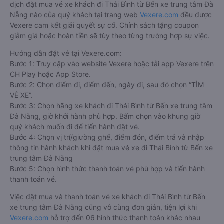
dịch đặt mua vé xe khách đi Thái Bình từ Bến xe trung tâm Đà
Nẵng nào của quý khách tại trang web
Vexere.com
đều được
Vexere cam kết giải quyết sự cố. Chính sách tặng coupon
giảm giá hoặc hoàn tiền sẽ tùy theo từng trường hợp sự việc.
Hướng dẫn đặt vé tại Vexere.com:
Bước 1: Truy cập vào website Vexere hoặc tải app Vexere trên
CH Play hoặc App Store.
Bước 2: Chọn điểm đi, điểm đến, ngày đi, sau đó chọn “TÌM
VÉ XE”.
Bước 3: Chọn hãng xe khách đi Thái Bình từ Bến xe trung tâm
Đà Nẵng, giờ khởi hành phù hợp. Bấm chọn vào khung giờ
quý khách muốn đi để tiến hành đặt vé.
Bước 4: Chọn vị trí/giường ghế, điểm đón, điểm trả và nhập
thông tin hành khách khi đặt mua vé xe đi Thái Bình từ Bến xe
trung tâm Đà Nẵng
Bước 5: Chọn hình thức thanh toán vé phù hợp và tiến hành
thanh toán vé.
Việc đặt mua và thanh toán vé xe khách đi Thái Bình từ Bến
xe trung tâm Đà Nẵng cũng vô cùng đơn giản, tiện lợi khi
Vexere.com
hỗ trợ đến 06 hình thức thanh toán khác nhau