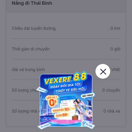
Nẵng đi Thái Bình
Chiều dài tuyến đường
0 km
Thời gian di chuyển
0 giờ
Giá vé trung bình
0 VNĐ
Số lượng chuyến xe
0 chuyến
Số lượng nhà xe
0 nhà xe