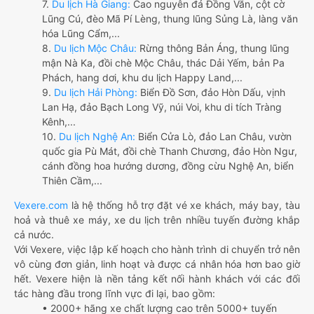
7.
Du lịch Hà Giang:
Cao nguyên đá Đồng Văn, cột cờ
Lũng Cú, đèo Mã Pí Lèng, thung lũng Sủng Là, làng văn
hóa Lũng Cẩm,...
8.
Du lịch Mộc Châu:
Rừng thông Bản Áng, thung lũng
mận Nà Ka, đồi chè Mộc Châu, thác Dải Yếm, bản Pa
Phách, hang dơi, khu du lịch Happy Land,...
9.
Du lịch Hải Phòng:
Biển Đồ Sơn, đảo Hòn Dấu, vịnh
Lan Hạ, đảo Bạch Long Vỹ, núi Voi, khu di tích Tràng
Kênh,...
10.
Du lịch Nghệ An:
Biển Cửa Lò, đảo Lan Châu, vườn
quốc gia Pù Mát, đồi chè Thanh Chương, đảo Hòn Ngư,
cánh đồng hoa hướng dương, đồng cừu Nghệ An, biển
Thiên Cầm,...
Vexere.com
là hệ thống hỗ trợ đặt vé xe khách, máy bay, tàu
hoả và thuê xe máy, xe du lịch trên nhiều tuyến đường khắp
cả nước.
Với Vexere, việc lập kế hoạch cho hành trình di chuyển trở nên
vô cùng đơn giản, linh hoạt và được cá nhân hóa hơn bao giờ
hết. Vexere hiện là nền tảng kết nối hành khách với các đối
tác hàng đầu trong lĩnh vực đi lại, bao gồm:
• 2000+ hãng xe chất lượng cao trên 5000+ tuyến