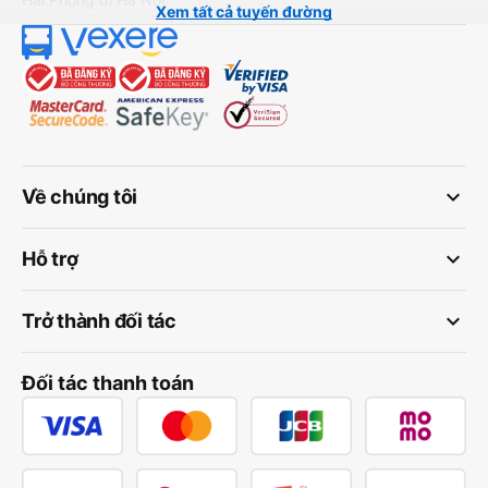
Xem tất cả tuyến đường
keyboard_arrow_down
Về chúng tôi
keyboard_arrow_down
Hỗ trợ
keyboard_arrow_down
Trở thành đối tác
Đối tác thanh toán