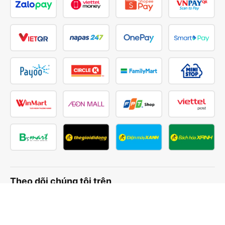
Theo dõi chúng tôi trên
Facebook
Tiktok
Youtube
Công ty TNHH Thương Mại Dịch Vụ Vexere