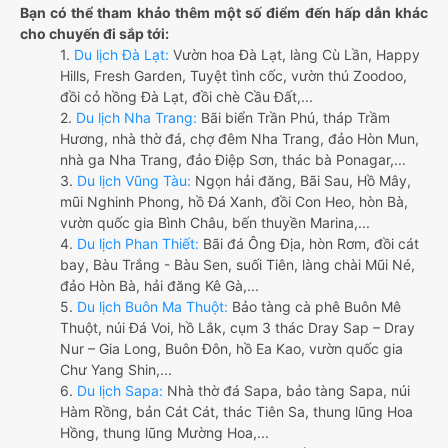
Bạn có thể tham khảo thêm một số điểm đến hấp dẫn khác
cho chuyến đi sắp tới:
1.
Du lịch Đà Lạt:
Vườn hoa Đà Lạt, làng Cù Lần, Happy
Hills, Fresh Garden, Tuyệt tình cốc, vườn thú Zoodoo,
đồi cỏ hồng Đà Lạt, đồi chè Cầu Đất,...
2.
Du lịch Nha Trang:
Bãi biển Trần Phú, tháp Trầm
Hương, nhà thờ đá, chợ đêm Nha Trang, đảo Hòn Mun,
nhà ga Nha Trang, đảo Điệp Sơn, thác bà Ponagar,...
3.
Du lịch Vũng Tàu:
Ngọn hải đăng, Bãi Sau, Hồ Mây,
mũi Nghinh Phong, hồ Đá Xanh, đồi Con Heo, hòn Bà,
vườn quốc gia Bình Châu, bến thuyền Marina,...
4.
Du lịch Phan Thiết:
Bãi đá Ông Địa, hòn Rơm, đồi cát
bay, Bàu Trắng - Bàu Sen, suối Tiên, làng chài Mũi Né,
đảo Hòn Bà, hải đăng Kê Gà,...
5.
Du lịch Buôn Ma Thuột:
Bảo tàng cà phê Buôn Mê
Thuột, núi Đá Voi, hồ Lắk, cụm 3 thác Dray Sap – Dray
Nur – Gia Long, Buôn Đôn, hồ Ea Kao, vườn quốc gia
Chư Yang Shin,...
6.
Du lịch Sapa:
Nhà thờ đá Sapa, bảo tàng Sapa, núi
Hàm Rồng, bản Cát Cát, thác Tiên Sa, thung lũng Hoa
Hồng, thung lũng Mường Hoa,...