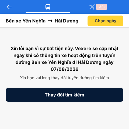
arrow_back
Tải app Vexere ngay!
Tải app Vexere
-30k
Mở app
Mở app
Nhận ưu đãi thành viên độc
-30k/ghế khi đặt vé máy bay qua
quyền
app
Bến xe Yên Nghĩa
Hải Dương
Chọn ngày
Xin lỗi bạn vì sự bất tiện này. Vexere sẽ cập nhật
ngay khi có thông tin xe hoạt động trên tuyến
đường Bến xe Yên Nghĩa đi Hải Dương ngày
07/08/2026
Xin bạn vui lòng thay đổi tuyến đường tìm kiếm
Thay đổi tìm kiếm